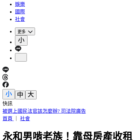
娛樂
國際
社會
更多
快訊
「台灣LBJ」重返職籃！周儀翔重磅加盟新北國王
首頁
｜
社會
永和男啃老族！靠母房產收租 