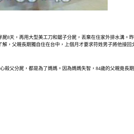
伴屍8天，再用大型美工刀和鋸子分屍，丟棄在住家外排水溝。昨
了解，父親長期獨自住在台中，上個月才要求符姓男子將他接回
心殺父分屍，都是為了媽媽。因為媽媽失智，84歲的父親竟長