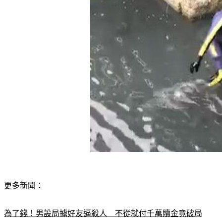
更多新聞：
為了錢！男設局擄好友逼殺人　不從就付千萬贖金竟破局