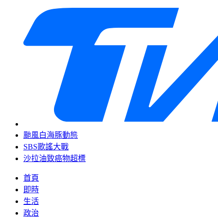
颱風白海豚動態
SBS歌謠大戰
沙拉油致癌物超標
首頁
即時
生活
政治