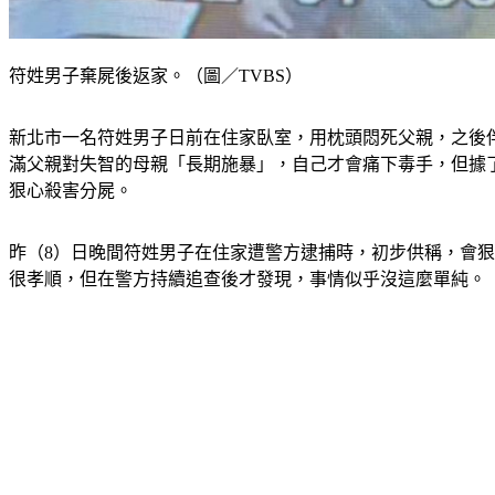
符姓男子棄屍後返家。（圖／TVBS）
新北市一名符姓男子日前在住家臥室，用枕頭悶死父親，之後
滿父親對失智的母親「長期施暴」，自己才會痛下毒手，但據
狠心殺害分屍。
昨（8）日晚間符姓男子在住家遭警方逮捕時，初步供稱，會狠
很孝順，但在警方持續追查後才發現，事情似乎沒這麼單純。