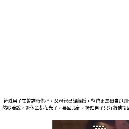
 符姓男子在警詢時供稱，父母親已經離婚，爸爸更是獨自跑到台中住，長達20年時間，近幾年因為年紀大了，需要人照顧，才會拿出榮民退休金，住進台中南屯區一處養護中心，上個月突
然吵著說，退休金都花光了，要回北部，符姓男子只好將他接