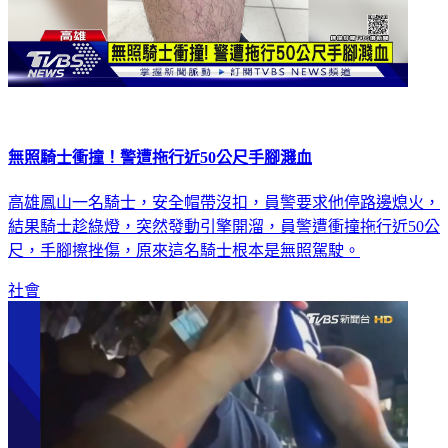
無照騎士衝撞！警遭拖行近50公尺手腳濺血
高雄鳳山一名騎士，安全帽帶沒扣，員警要求他停路邊熄火，
結果騎士趁綠燈，突然發動引擎開溜，員警遭衝撞拖行近50公
尺，手腳擦挫傷，原來這名騎士根本是無照駕駛。
社會