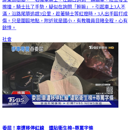
擦撞，騎士比了手勢，疑似在詢問「幹嘛」，引起車上3人不
滿，沿路尾隨追趕3公里，趁著騎士等紅燈時，3人出手毆打成
傷。只是圍毆地點，附近就是國小，有教職員目睹全程，心有
餘悸。
社會
委屈！車遭移停紅線 還貼衛生棉+辱罵字條