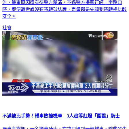
治，肇事原因還有待警方釐清，不過警方提醒行經十字路口
時，即便轉彎處沒有待轉號誌牌，盡量還是先騎到待轉格比較
安全。
社會
不滿被比手勢！轎車險撞機車 3人趁等紅燈「圍毆」騎士
屏東高樹鄉，一名機車騎士，在路口遇到一輛轎車，險些發生