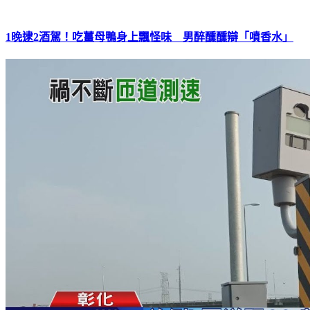
1晚逮2酒駕！吃薑母鴨身上飄怪味 男醉醺醺辯「噴香水」