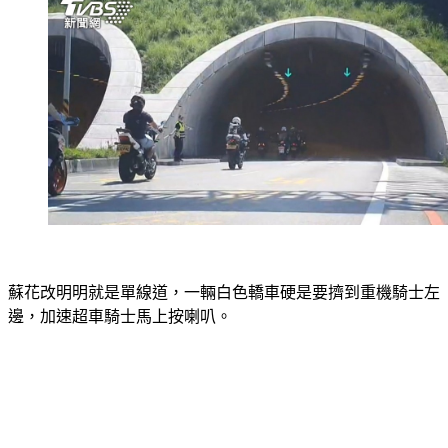
蘇花改明明就是單線道，一輛白色轎車硬是要擠到重機騎士左
邊，加速超車騎士馬上按喇叭。