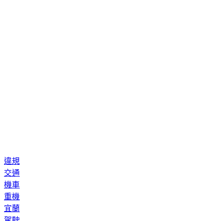
違規
交通
機車
重機
宜蘭
駕駛