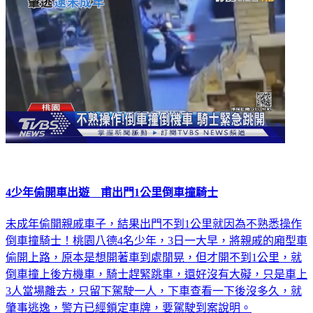
4少年偷開車出遊 甫出門1公里倒車撞騎士
未成年偷開親戚車子，結果出門不到1公里就因為不熟悉操作
倒車撞騎士！桃園八德4名少年，3日一大早，將親戚的廂型車
偷開上路，原本是想開著車到處閒晃，但才開不到1公里，就
倒車撞上後方機車，騎士趕緊跳車，還好沒有大礙，只是車上
3人當場離去，只留下駕駛一人，下車查看一下後沒多久，就
肇事逃逸，警方已經鎖定車牌，要駕駛到案說明。