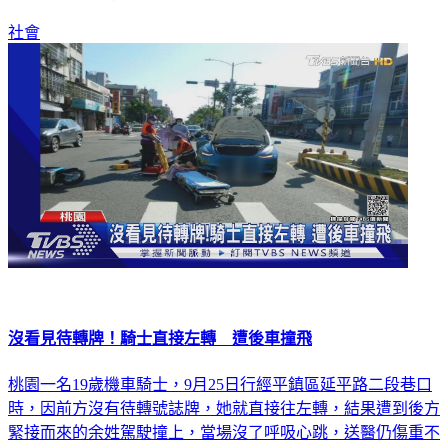
社會
沒看見待轉牌！騎士直接左轉 遭後車撞飛
桃園一名19歲機車騎士，9月25日行經平鎮區延平路二段巷口
時，因前方沒有待轉號誌牌，她就直接往左轉，結果遭到後方
緊接而來的余姓駕駛撞上，當場沒了呼吸心跳，送醫仍傷重不