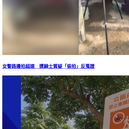
女警路邊拍超速 遭騎士質疑「偷拍」反蒐證