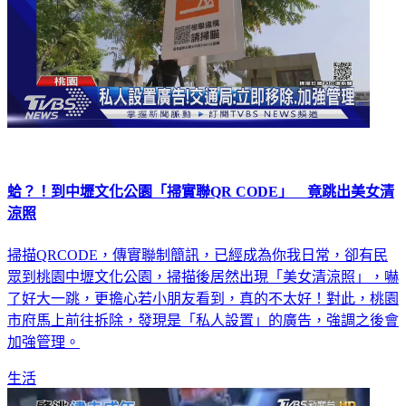
蛤？！到中壢文化公園「掃實聯QR CODE」 竟跳出美女清
涼照
掃描QRCODE，傳實聯制簡訊，已經成為你我日常，卻有民
眾到桃園中壢文化公園，掃描後居然出現「美女清涼照」，嚇
了好大一跳，更擔心若小朋友看到，真的不太好！對此，桃園
市府馬上前往拆除，發現是「私人設置」的廣告，強調之後會
加強管理。
生活