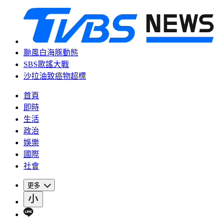
颱風白海豚動態
SBS歌謠大戰
沙拉油致癌物超標
首頁
即時
生活
政治
娛樂
國際
社會
更多