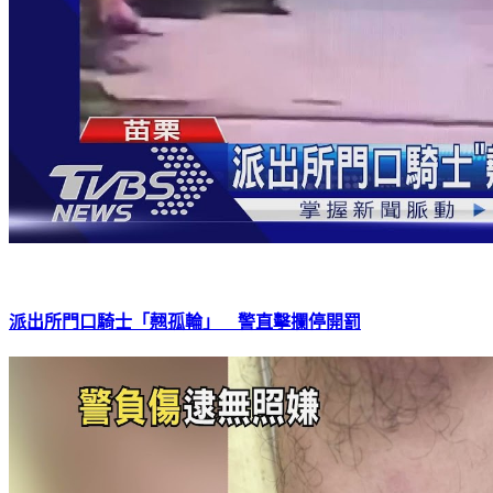
派出所門口騎士「翹孤輪」 警直擊攔停開罰