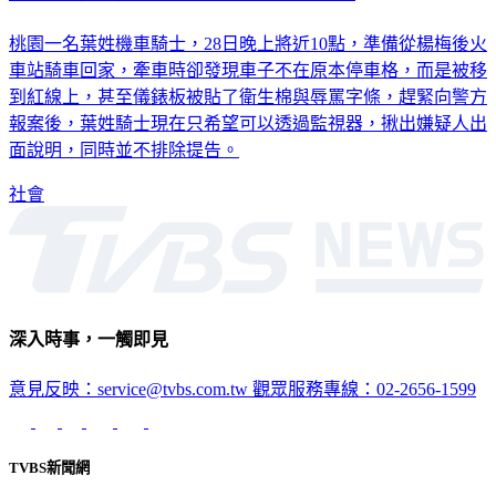
桃園一名葉姓機車騎士，28日晚上將近10點，準備從楊梅後火
車站騎車回家，牽車時卻發現車子不在原本停車格，而是被移
到紅線上，甚至儀錶板被貼了衛生棉與辱罵字條，趕緊向警方
報案後，葉姓騎士現在只希望可以透過監視器，揪出嫌疑人出
面說明，同時並不排除提告。
社會
深入時事，一觸即見
意見反映：service@tvbs.com.tw
觀眾服務專線：02-2656-1599
TVBS新聞網