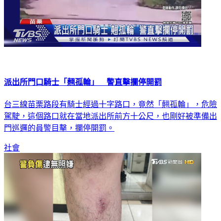
派出所門口騎士「翹孤輪」 警直擊攔停開罰
台三線苗栗路段有騎士經過十字路口，竟然「翹孤輪」，危險
駕駛，這個路口就在當地派出所前方十公尺，也剛好被準備出
門巡邏的員警目擊，攔停開罰。
社會