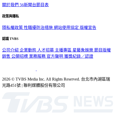
關於我們
56新聞台節目表
政策與隱私
隱私權政策
性騷擾防治措施
網站使用協定
版權宣告
認識 TVBS
公司介紹
企業動態
人才招募
主播專區
星藝象娛樂
節目版權
銷售
公開招標
業務服務
官方聲明
獲獎紀錄／認證
2026 © TVBS Media Inc. All Rights Reserved. 台北市內湖區瑞
光路451號 | 聯利媒體股份有限公司