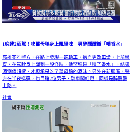
1晚逮2酒駕！吃薑母鴨身上飄怪味 男醉醺醺辯「噴香水」
高雄苓雅警方，在路上發現一輛轎車，擅自更改車燈，上前盤
查，在駕駛身上聞到一股怪味，他辯稱是「噴了香水」，結果
酒測值超標，才坦承是吃了薑母鴨的酒味。另外在新興區，警
方在半夜巡邏，也目睹2位男子，騎車闖紅燈，同樣是醉醺醺
上路。
社會