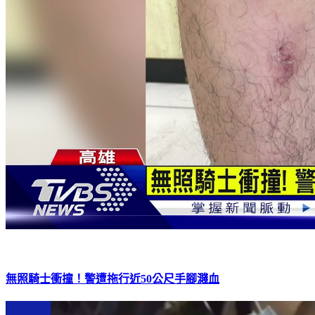
無照騎士衝撞！警遭拖行近50公尺手腳濺血