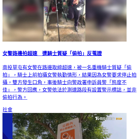
女警路邊拍超速 遭騎士質疑「偷拍」反蒐證
南投草屯有女警在路邊取締超速，被一名重機騎士質疑「偷
拍」，騎士上前拍攝女警執勤情形，結果因為女警要求停止拍
攝，雙方發生口角，事後騎士向警政署申訴員警「態度不
佳」，警方回應，女警依法於測速路段有設置警示標誌，並非
偷拍行為。
社會