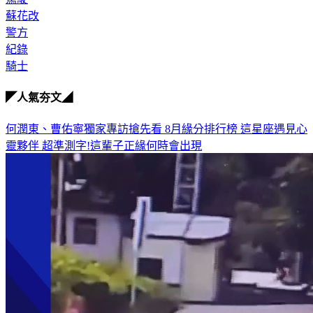
蘇花改
警方
紀錄
騎士
◤人氣夯文◢
何潤東、曹佑寧獨家專訪搶先看
8月緣分排行榜 這星座遇見心
靈夥伴
超準測字!這輩子正緣何時會出現