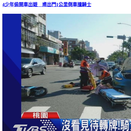
4少年偷開車出遊 甫出門1公里倒車撞騎士