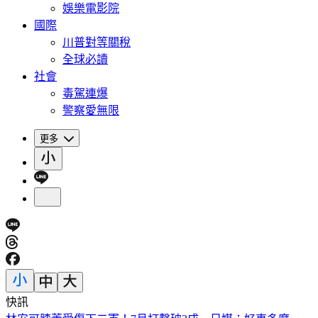
娛樂電影院
國際
川普對等關稅
全球必讀
社會
毒駕連爆
警察愛無限
更多
快訊