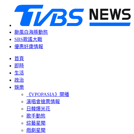
颱風白海豚動態
SBS歌謠大戰
優惠好康情報
首頁
即時
生活
政治
娛樂
《VPOPASIA》開播
演唱會搶票情報
日韓爆米花
歌手動態
綜藝星聞
戲劇星聞