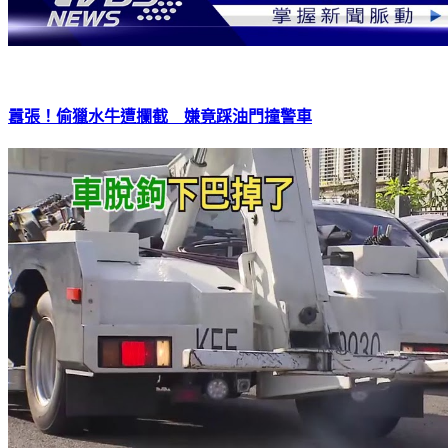
囂張！偷獵水牛遭攔截 嫌竟踩油門撞警車