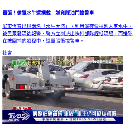
囂張！偷獵水牛遭攔截 嫌竟踩油門撞警車
屏東恆春出現兩名「水牛大盜」，利用深夜獵捕別人家水牛，
被民眾發現後報警，警方立刻派出快打部隊趕抵現場，而嫌犯
在被圍捕的過程中，還囂張衝撞警車。
社會