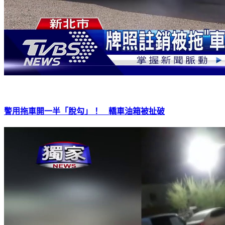
警用拖車開一半「脫勾」！ 轎車油箱被扯破