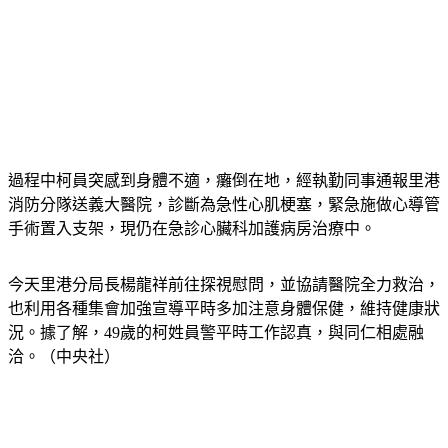
過程中柯員突感到身體不適，癱倒在地，經執勤同事通報里港
消防分隊送義大醫院，診斷為急性心肌梗塞，緊急施做心導管
手術置入支架，現仍在急診心臟科加護病房治療中。
今天里港分局長楊龍祥前往探視慰問，並協請醫院全力救治，
也利用各種集會加強宣導平時多加注意身體保健，維持健康狀
況。據了解，49歲的柯姓員警平時工作認真，與同仁相處融
洽。（中央社）