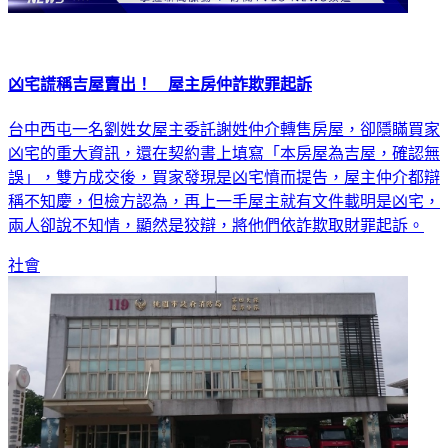
凶宅謊稱吉屋賣出！ 屋主房仲詐欺罪起訴
台中西屯一名劉姓女屋主委託謝姓仲介轉售房屋，卻隱瞞買家
凶宅的重大資訊，還在契約書上填寫「本房屋為吉屋，確認無
誤」，雙方成交後，買家發現是凶宅憤而提告，屋主仲介都辯
稱不知慶，但檢方認為，再上一手屋主就有文件載明是凶宅，
兩人卻說不知情，顯然是狡辯，將他們依詐欺取財罪起訴。
社會