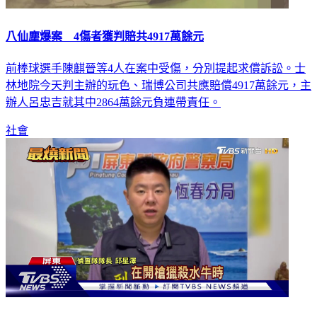
八仙塵爆案 4傷者獲判賠共4917萬餘元
前棒球選手陳麒晉等4人在案中受傷，分別提起求償訴訟。士
林地院今天判主辦的玩色、瑞博公司共應賠償4917萬餘元，主
辦人呂忠吉就其中2864萬餘元負連帶責任。
社會