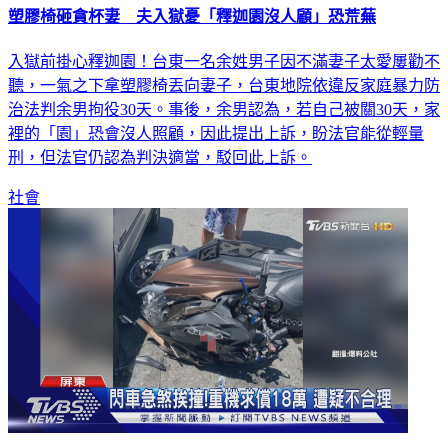
塑膠椅砸貪杯妻 夫入獄憂「釋迦園沒人顧」恐荒蕪
入獄前掛心釋迦園！台東一名余姓男子因不滿妻子太愛屢勸不
聽，一氣之下拿塑膠椅丟向妻子，台東地院依違反家庭暴力防
治法判余男拘役30天。事後，余男認為，若自己被關30天，家
裡的「園」恐會沒人照顧，因此提出上訴，盼法官能從輕量
刑，但法官仍認為判決適當，駁回此上訴。
社會