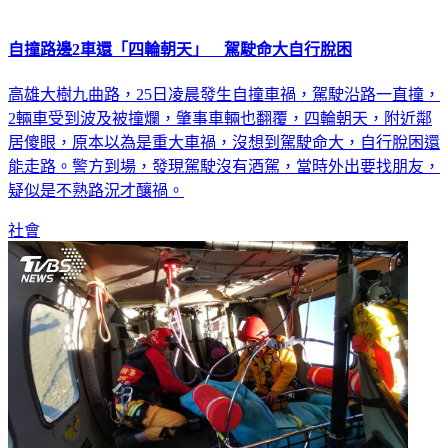
自撞路邊2車還「四輪朝天」 駕駛命大自行脫困
高雄大樹九曲路，25日凌晨發生自撞車禍，駕駛沿路一直撞，
2輛車受到波及被撞爛，肇事車輛也翻覆，四輪朝天，附近鄰
居傻眼，原本以為是重大車禍，沒想到駕駛命大，自行脫困還
能走路。警方到場，發現駕駛沒有酒駕，當時外出要找朋友，
疑似是不熟路況才釀禍。
社會