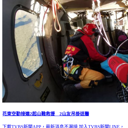
花東空勤接連2起山難救援 2山友吊掛送醫