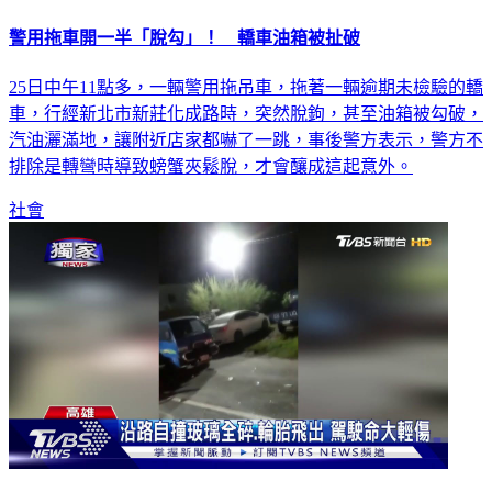
警用拖車開一半「脫勾」！ 轎車油箱被扯破
25日中午11點多，一輛警用拖吊車，拖著一輛逾期未檢驗的轎
車，行經新北市新莊化成路時，突然脫鉤，甚至油箱被勾破，
汽油灑滿地，讓附近店家都嚇了一跳，事後警方表示，警方不
排除是轉彎時導致螃蟹夾鬆脫，才會釀成這起意外。
社會