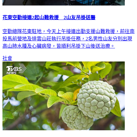
花東空勤接連2起山難救援 2山友吊掛送醫
空勤總隊花東駐地，今天上午接連出勤支援山難救援，前往南
投馬前營地及排雲山莊執行吊掛任務，2名男性山友分別出現
高山肺水腫及心臟病發，皆順利吊掛下山後送治療。
社會