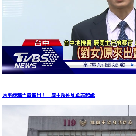
凶宅謊稱吉屋賣出！ 屋主房仲詐欺罪起訴