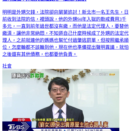
為何找我？外甥欠勒戒費用 法院向舅討
明明是外甥欠錢，法院卻向舅舅追討！新北市一名王先生，日
前收到法院的信，裡頭說，他的外甥94年入獄的勒戒費用3千
多元，一直到前年過世都沒有繳，而他是法定代理人，要替他
繳清，讓他非常納悶，不知道自己什麼時候成了外甥的法定代
理人，之前就連他的媽媽也幫忙付過肇逃罰單，但按照繼承順
位，怎麼輪都不該輪到他，現在他也準備提出聲明異議，就怕
之後還有其他債務，也都要他負責。
社會