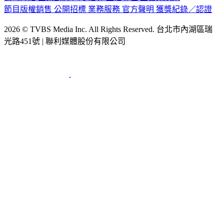
公司介紹
企業動態
人才招募
主播專區
星藝象娛樂
節目版權銷售
公開招標
業務服務
官方聲明
獲獎紀錄／認證
2026 © TVBS Media Inc. All Rights Reserved. 台北市內湖區瑞
光路451號 | 聯利媒體股份有限公司