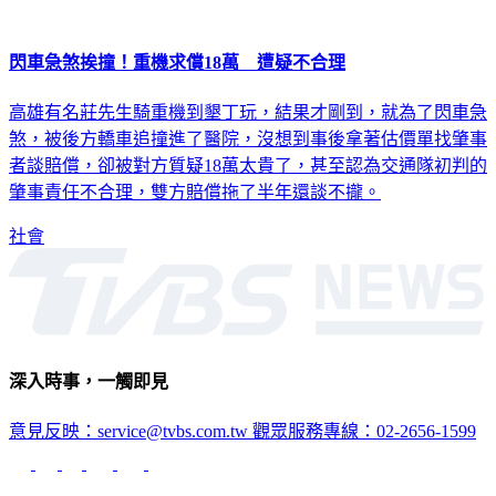
閃車急煞挨撞！重機求償18萬 遭疑不合理
高雄有名莊先生騎重機到墾丁玩，結果才剛到，就為了閃車急
煞，被後方轎車追撞進了醫院，沒想到事後拿著估價單找肇事
者談賠償，卻被對方質疑18萬太貴了，甚至認為交通隊初判的
肇事責任不合理，雙方賠償拖了半年還談不攏。
社會
深入時事，一觸即見
意見反映：service@tvbs.com.tw
觀眾服務專線：02-2656-1599