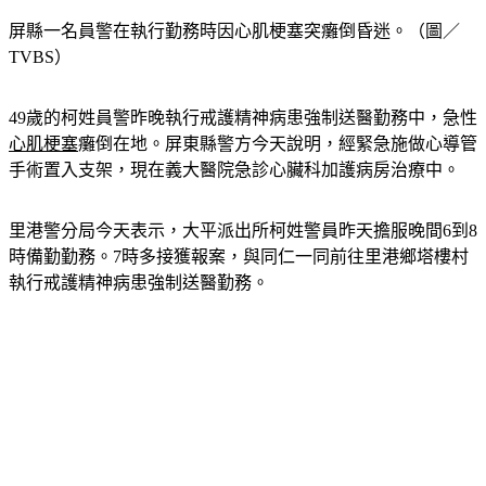
屏縣一名員警在執行勤務時因心肌梗塞突癱倒昏迷。（圖／
TVBS）
49歲的柯姓員警昨晚執行戒護精神病患強制送醫勤務中，急性
心肌梗塞
癱倒在地。屏東縣警方今天說明，經緊急施做心導管
手術置入支架，現在義大醫院急診心臟科加護病房治療中。
里港警分局今天表示，大平派出所柯姓警員昨天擔服晚間6到8
時備勤勤務。7時多接獲報案，與同仁一同前往里港鄉塔樓村
執行戒護精神病患強制送醫勤務。