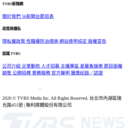
TVBS新聞網
關於我們
56新聞台節目表
政策與隱私
隱私權政策
性騷擾防治措施
網站使用協定
版權宣告
認識 TVBS
公司介紹
企業動態
人才招募
主播專區
星藝象娛樂
節目版權
銷售
公開招標
業務服務
官方聲明
獲獎紀錄／認證
2026 © TVBS Media Inc. All Rights Reserved. 台北市內湖區瑞
光路451號 | 聯利媒體股份有限公司