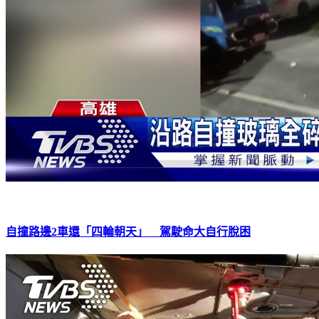
自撞路邊2車還「四輪朝天」 駕駛命大自行脫困