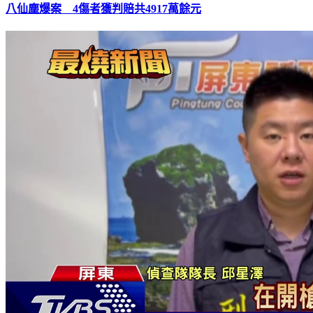
八仙塵爆案 4傷者獲判賠共4917萬餘元