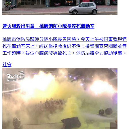
曾火場救出男童 桃園消防小隊長猝死備勤室
桃園市消防局龍潭分隊小隊長曾國勝，今天上午被同事發現猝
死在備勤室床上，經送醫搶救後仍不治；檢警調查曾國勝並無
工作超時，疑似心臟病發導致死亡，消防局將全力協助後事。
社會