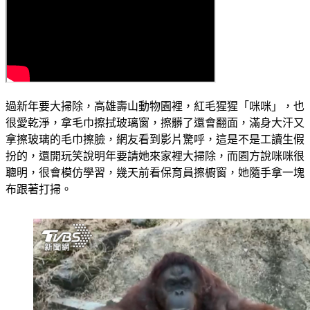
過新年要大掃除，高雄壽山動物園裡，紅毛猩猩「咪咪」，也
很愛乾淨，拿毛巾擦拭玻璃窗，擦髒了還會翻面，滿身大汗又
拿擦玻璃的毛巾擦臉，網友看到影片驚呼，這是不是工讀生假
扮的，還開玩笑說明年要請她來家裡大掃除，而園方說咪咪很
聰明，很會模仿學習，幾天前看保育員擦櫥窗，她隨手拿一塊
布跟著打掃。