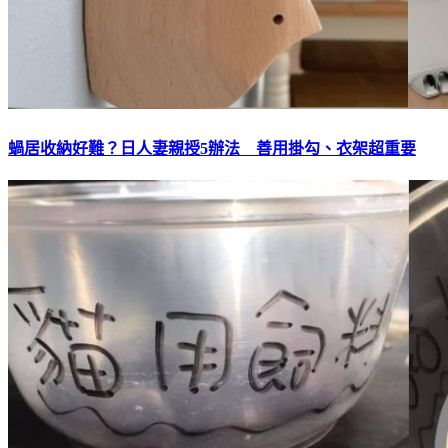
蝸居收納好難？日人妻親授5辦法 善用掛勾、衣架超重要