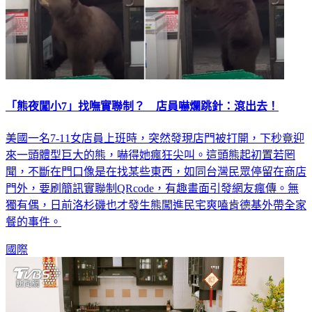
「熊夜闖小7」找嘸實聯制？ 店員嚇爛跳針：滾出去！
美國一名7-11女店員上班時，突然發現店門被打開，下秒竟迎
來一頭體型巨大的熊，嚇得她瘋狂尖叫。這頭熊起初置若罔
聞，不斷在門口像是在找某些東西，如同台灣民眾停留在商店
門外，要刷簡訊實聯制QRcode，有趣畫面引發網友瘋傳。無
獨有偶，日前洛杉磯也才發生熊闖進民宅爽嗑肯德基外帶全家
餐的事件。
國際