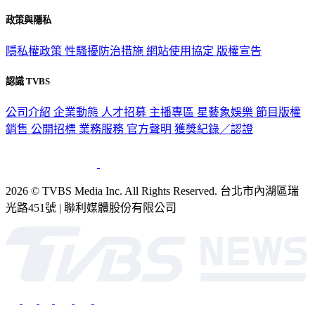
政策與隱私
隱私權政策
性騷擾防治措施
網站使用協定
版權宣告
認識 TVBS
公司介紹
企業動態
人才招募
主播專區
星藝象娛樂
節目版權
銷售
公開招標
業務服務
官方聲明
獲獎紀錄／認證
2026 © TVBS Media Inc. All Rights Reserved. 台北市內湖區瑞
光路451號 | 聯利媒體股份有限公司