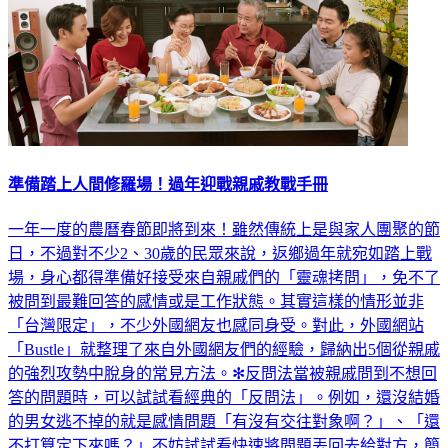
準備踏上人間修羅場！過年迎戰親戚教戰手冊
一年一度的農曆春節即將到來！雖然傳統上是與家人團聚的節
日，不過對不少2、30歲的民眾來說，返鄉過年就宛如踏上戰
場，身心都得準備好接受來自親戚們的「靈魂拷問」，免不了
被問到最難回答的感情或是工作狀態。其實這樣的情形並非
「台灣限定」，不少外國網友也感同身受。對此，外國網站
「Bustle」就整理了來自外國網友們的經驗，歸納出5個從親戚
的強烈攻勢中脫身的常見方法。✻反問法當被親戚問到不想回
答的問題時，可以試試看經典的「反問法」。例如，還沒結婚
的男女逃不掉的就是感情問題「有沒有交往對象啊？」、「還
不打算定下來嗎？」不妨試試看快速將問題丟回去給對方，簡