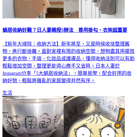
蝸居收納好難？日人妻親授5辦法 善用掛勾、衣架超重要
【新年大掃除｜收納方法】新年將至，又是時候收捨整理舊
物，進行斷捨離。面對家裡有限的收納空間，想物盡其用擺放
更多的衣物、手袋、化妝品或護膚品，懂得收納法則可以有助
輕鬆增加空間，整理更能得心應手又省時。日本人妻於
Instagram分享「5大蝸居收納法」，簡單易學，配合好用的收
納好物，輕鬆將雜亂的家居變得井然有序。
生活