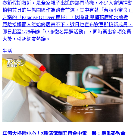
春節假期將近，是全家親子出遊的熱門時機，不少人會選擇動
植物兼具的生態園區作為踏青首選，其中有著「台版小奈良」
之稱的「Paradise Of Deer 鹿境」，因為能與梅花鹿和水豚近
距離接觸而人氣始終居高不下，近日也宣布歡喜迎接新成員，
即日起至1/28舉辦「小鹿徵名票選活動」，同時祭出多項免費
大獎，引起網友熱議。
生活
年節大掃除小心！2種清潔劑混用會中毒 醫：嚴重恐致命