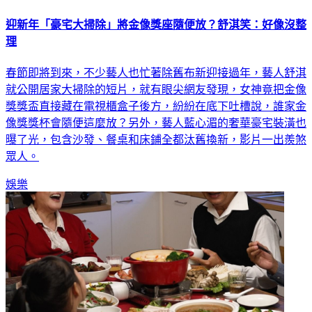
迎新年「豪宅大掃除」將金像獎座隨便放？舒淇笑：好像沒整
理
春節即將到來，不少藝人也忙著除舊布新迎接過年，藝人舒淇
就公開居家大掃除的短片，就有眼尖網友發現，女神竟把金像
獎獎盃直接藏在電視櫃盒子後方，紛紛在底下吐槽說，誰家金
像獎獎杯會隨便這麼放？另外，藝人藍心湄的奢華豪宅裝潢也
曝了光，包含沙發、餐桌和床鋪全都汰舊換新，影片一出羨煞
眾人。
娛樂