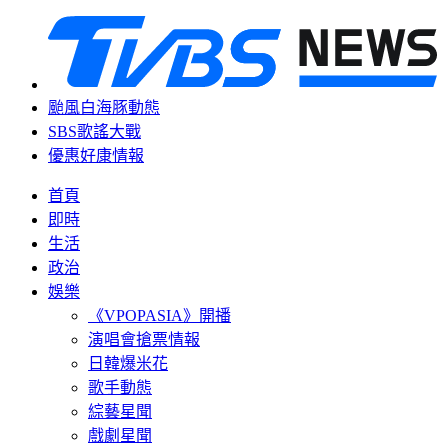
颱風白海豚動態
SBS歌謠大戰
優惠好康情報
首頁
即時
生活
政治
娛樂
《VPOPASIA》開播
演唱會搶票情報
日韓爆米花
歌手動態
綜藝星聞
戲劇星聞