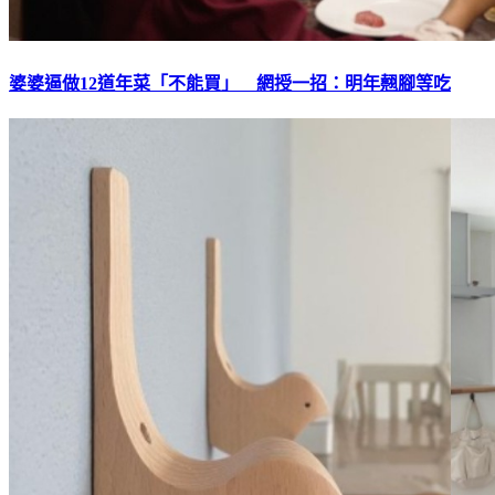
婆婆逼做12道年菜「不能買」 網授一招：明年翹腳等吃