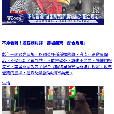
不能看雞！遊客刷負評 農場無奈「配合規定」
彰化一間觀光農場，以飼養多種種類的雞，盛產七彩雞蛋聞
名，不過近期民眾到訪，不能撿蛋外，雞也不能看，讓他們好
失望，業者無奈說為了配合《動物展演管理辦法》規定，收費
營業的農場，農場恐遭罰5萬到25萬元。
生活