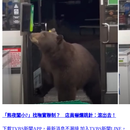
「熊夜闖小7」找嘸實聯制？ 店員嚇爛跳針：滾出去！
下載TVBS新聞APP，最新消息不漏接
加入TVBS新聞LINE，