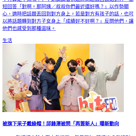
短回答「對啊。那阿姨／叔叔你們最近還好嗎？」以作勢關
心，適時把話題丟回到對方身上。若是對方有孩子的話，也可
以將話題轉到對方子女身上「成績好不好啊？」反問他們，讓
他們也感受到那種滋味。
生活
被旗下采子戴綠帽！邱鋒澤被問「再簽新人」曝新動向