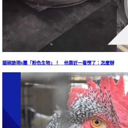
貓碗詭現6團「粉色生物」！ 他靠近一看愣了：怎麼辦