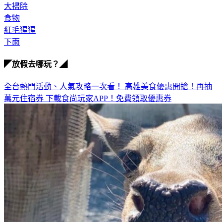
大掃除
食物
紅毛猩猩
下雨
◤放假去哪玩？◢
全台熱門活動、人氣攻略一次看！
高雄美食優惠開搶！再抽
萬元住宿券
下載食尚玩家APP！免費領取優惠券