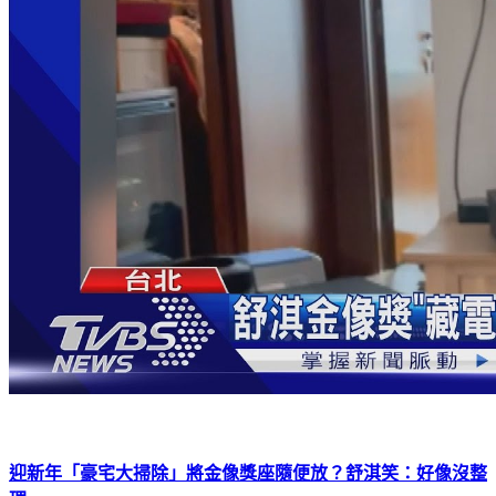
迎新年「豪宅大掃除」將金像獎座隨便放？舒淇笑：好像沒整