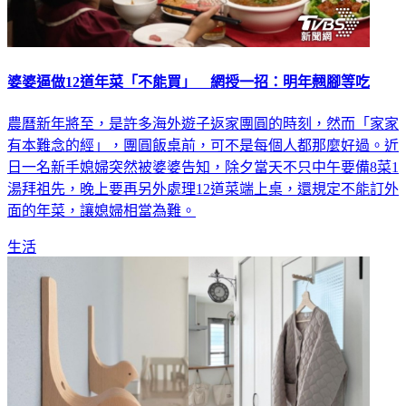
婆婆逼做12道年菜「不能買」 網授一招：明年翹腳等吃
農曆新年將至，是許多海外遊子返家團圓的時刻，然而「家家
有本難念的經」，團圓飯桌前，可不是每個人都那麼好過。近
日一名新手媳婦突然被婆婆告知，除夕當天不只中午要備8菜1
湯拜祖先，晚上要再另外處理12道菜端上桌，還規定不能訂外
面的年菜，讓媳婦相當為難。
生活