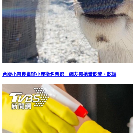
台版小奈良舉辦小鹿徵名票選 網友瘋搶當乾爹、乾媽