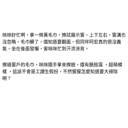
咪咪好忙啊，拿一條黃毛巾，擦拭展示窗，上下左右，窗溝也
沒忽略，毛巾髒了，還知道要翻面，但同伴阿宏真的很沒義
氣，坐在後面發懶，害咪咪忙到汗流浹背。
擦過窗戶的毛巾，咪咪隨手拿來擦臉，還有胳肢窩 ，超萌模
樣 ，這該不會是工讀生假扮，不然猩猩怎麼知道要大掃除
啊？