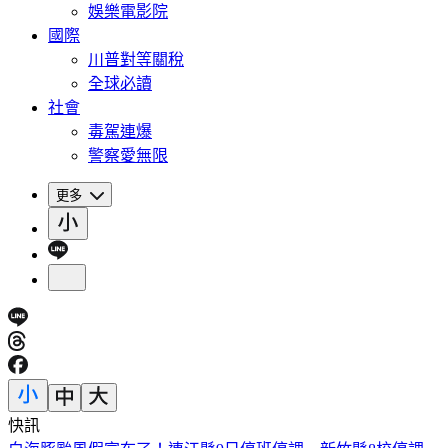
娛樂電影院
國際
川普對等關稅
全球必讀
社會
毒駕連爆
警察愛無限
更多
快訊