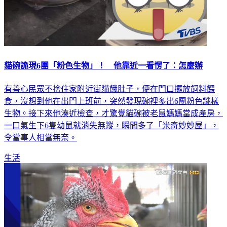
貓碗詭現6團「粉色生物」！ 他靠近一看愣了：怎麼辦
有善心民眾不捨住家附近街貓餓肚子，便在門口擺放飼料餵
食，沒想到他在出門上班前，突然發現碗裡多出6團粉色謎樣
生物。接下來他湊近檢查，才驚覺貓碗被老鼠媽媽當成產房，
一口氣生下6隻幼鼠就消失無蹤，瞬間多了「米奇妙妙屋」，
令當事人相當無奈。
生活