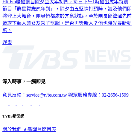
Hit Fm聯播網自除夕至大年初四，每日下午1時播出虎年特別
節目「群星賀歲虎年到」，除夕由五堅情打頭陣，談及他們即
將登上大舞台，團員們都處於亢奮狀態，至於團長邱鋒澤先前
遭旗下藝人兼女友采子劈腿，是否再簽新人？他也曝光最新動
態。
娛樂
深入時事，一觸即見
意見反映：service@tvbs.com.tw
觀眾服務專線：02-2656-1599
TVBS新聞網
關於我們
56新聞台節目表