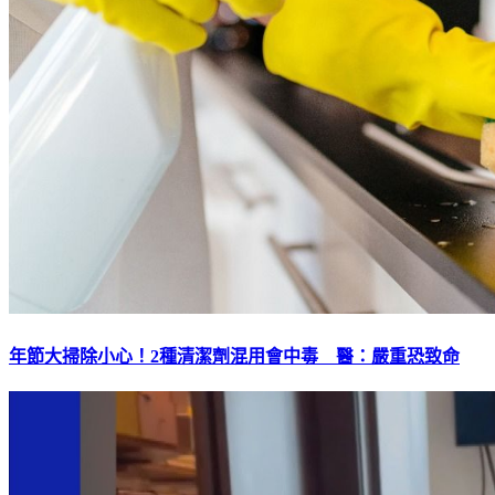
年節大掃除小心！2種清潔劑混用會中毒 醫：嚴重恐致命