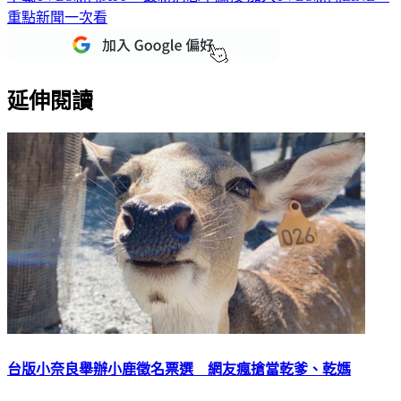
重點新聞一次看
延伸閱讀
台版小奈良舉辦小鹿徵名票選 網友瘋搶當乾爹、乾媽