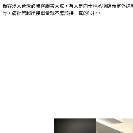
顧客湧入台灣必勝客臉書大罵，有人是向士林承德店預定外送餐
等，痛批若超出接單量就不應該接，真的很扯。