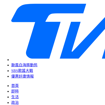
颱風白海豚動態
SBS歌謠大戰
優惠好康情報
首頁
即時
生活
政治