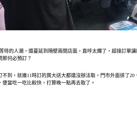
等待的人潮，還蔓延到隔壁兩間店面，直呼太爛了，超接訂單讓顧
質問那何必預訂？
不到，就連11時訂的買大送大都還沒辦法取，門市外面排了20
，便當吃一吃比較快，打算晚一點再去取了。