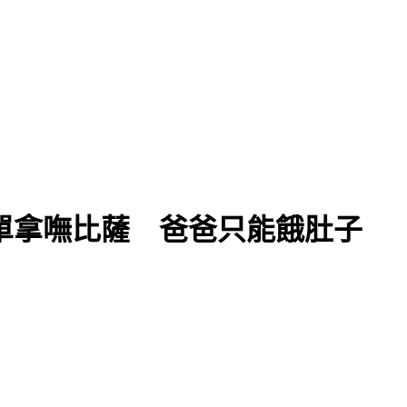
單拿嘸比薩 爸爸只能餓肚子