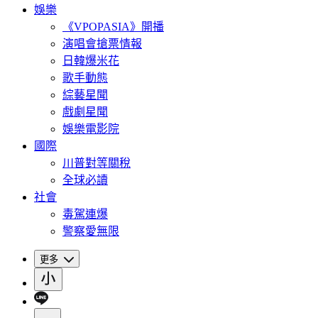
娛樂
《VPOPASIA》開播
演唱會搶票情報
日韓爆米花
歌手動態
綜藝星聞
戲劇星聞
娛樂電影院
國際
川普對等關稅
全球必讀
社會
毒駕連爆
警察愛無限
更多