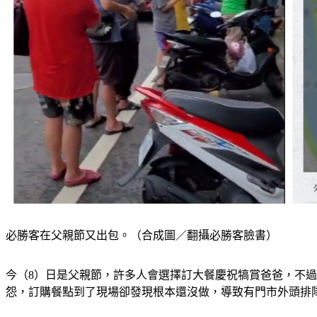
必勝客在父親節又出包。（合成圖／翻攝必勝客臉書）
今（8）日是父親節，許多人會選擇訂大餐慶祝犒賞爸爸，不
怨，訂購餐點到了現場卻發現根本還沒做，導致有門市外頭排隊