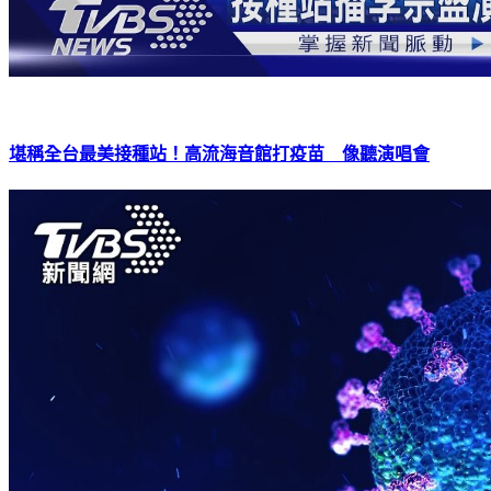
堪稱全台最美接種站！高流海音館打疫苗 像聽演唱會