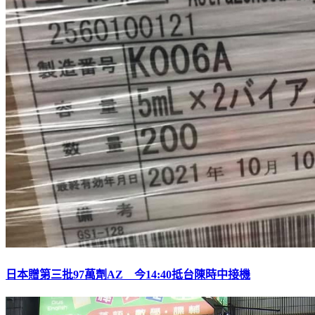
日本贈第三批97萬劑AZ 今14:40抵台陳時中接機