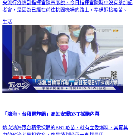
央流行疫情副指揮官陳宗彥說，今日指揮官陳時中沒有參加記
者會，是因為已經在前往桃園機場的路上，準備迎接疫苗。
生活
「鴻海、台積電炸鍋」高虹安爆BNT採購內幕
這次鴻海跟台積電採購的BNT疫苗，就有立委爆料，其實其
中的政治考量相當多，像是談判過程一直都是用