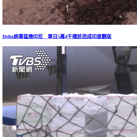
Delta病毒猛燒印尼 單日5萬4千確診恐成印度翻版