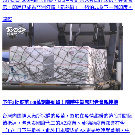
超過5萬4000例確診個案，比6月初的染人數高出10倍，專家表
示，印尼已成為亞洲疫情「新熱區」，恐怕成為下一個印度。
國際
下午3批疫苗188萬劑將到貨！陳時中缺席記者會親接機
台灣向國際大廠所採購的疫苗，終於在疫情趨緩的這段期間陸
續抵達，包含泰國廠代工的AZ疫苗、莫德納疫苗都會在今
（15）日下午抵達，此外日本贈與的AZ更是稍晚就會到，中