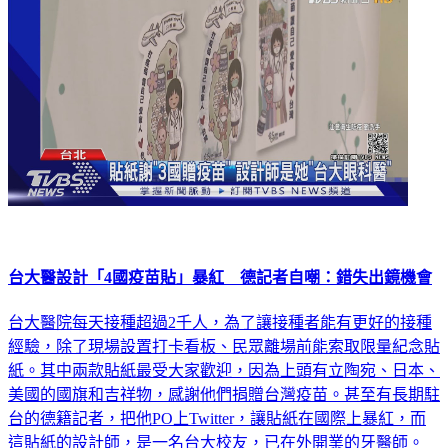
台大醫設計「4國疫苗貼」暴紅 德記者自嘲：錯失出鏡機會
台大醫院每天接種超過2千人，為了讓接種者能有更好的接種
經驗，除了現場設置打卡看板、民眾離場前能索取限量紀念貼
紙。其中兩款貼紙最受大家歡迎，因為上頭有立陶宛、日本、
美國的國旗和吉祥物，感謝他們捐贈台灣疫苗。甚至有長期駐
台的德籍記者，把他PO上Twitter，讓貼紙在國際上暴紅，而
這貼紙的設計師，是一名台大校友，已在外開業的牙醫師。