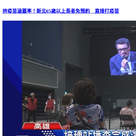
拚疫苗涵蓋率！新北65歲以上長者免預約 直接打疫苗