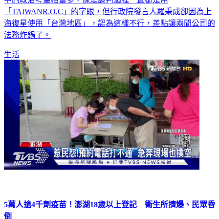
「TAIWANR.O.C」的字眼，但行政院發言人羅秉成卻因為上
海復星使用「台灣地區」，認為這樣不行，差點讓兩間公司的
法務炸鍋了。
生活
5萬人搶4千劑疫苗！澎湖18歲以上登記 衛生所擠爆、民眾昏
倒