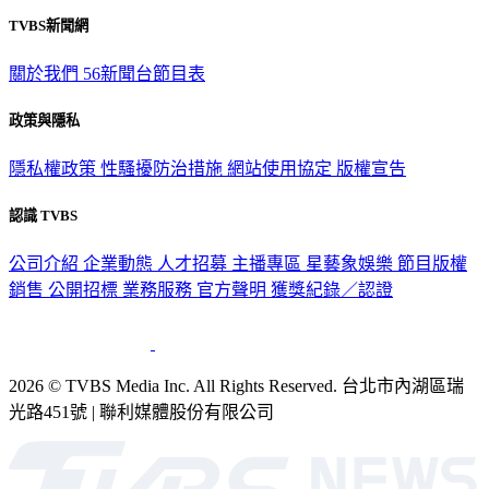
TVBS新聞網
關於我們
56新聞台節目表
政策與隱私
隱私權政策
性騷擾防治措施
網站使用協定
版權宣告
認識 TVBS
公司介紹
企業動態
人才招募
主播專區
星藝象娛樂
節目版權
銷售
公開招標
業務服務
官方聲明
獲獎紀錄／認證
2026 © TVBS Media Inc. All Rights Reserved. 台北市內湖區瑞
光路451號 | 聯利媒體股份有限公司