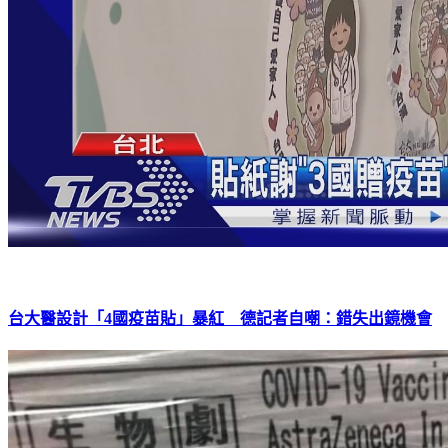
台大醫設計「4國疫苗貼」暴紅 德記者自嘲：錯失出鏡機會