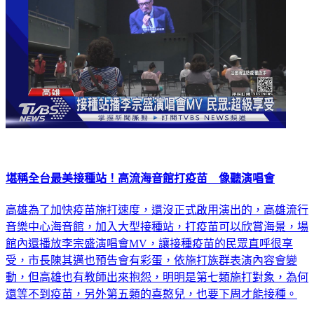
堪稱全台最美接種站！高流海音館打疫苗 像聽演唱會
高雄為了加快疫苗施打速度，還沒正式啟用演出的，高雄流行
音樂中心海音館，加入大型接種站，打疫苗可以欣賞海景，場
館內還播放李宗盛演唱會MV，讓接種疫苗的民眾直呼很享
受，市長陳其邁也預告會有彩蛋，依施打族群表演內容會變
動，但高雄也有教師出來抱怨，明明是第七類施打對象，為何
還等不到疫苗，另外第五類的喜憨兒，也要下周才能接種。