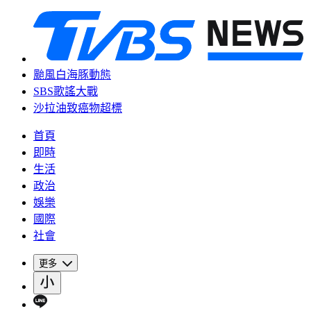
颱風白海豚動態
SBS歌謠大戰
沙拉油致癌物超標
首頁
即時
生活
政治
娛樂
國際
社會
更多