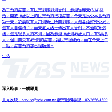
為了預約疫苗，有民眾排隊排到昏倒！澎湖從昨天(7/14)開
始，開放18歲以上的民眾預約接種疫苗，今天是馬公本島預約
第一天，凌晨就有人跑到衛生所前排隊，人潮蔓延好幾公尺，
還有人自備椅子，而天氣太熱更傳出有人昏倒，不過就算這
樣，還是很多人約不到，因為澎湖18歲到49歲人口，有5萬多
人，但目前只有4千劑的疫苗，讓民眾搶破頭，而在今天上午
11點，疫苗預約都已經額滿。
生活
深入時事，一觸即見
意見反映：service@tvbs.com.tw
觀眾服務專線：02-2656-1599