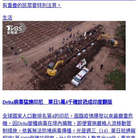
有重疊的民眾要特別注意。
生活
Delta病毒猛燒印尼 單日5萬4千確診恐成印度翻版
全球國家人口數排名第4的印尼，面臨疫情爆發以來最嚴重危
機，因Delta變種病毒在境內擴散，即便實施嚴格人流移動管
制措施，依舊無法防堵病毒傳播。光是週三（14）單日就通報