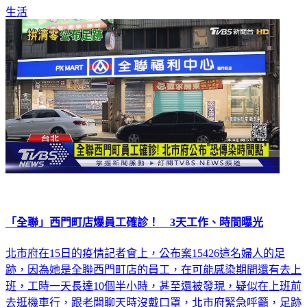
生活
「全聯」西門町店爆員工確診！ 3天工作、時間曝光
北市府在15日的疫情記者會上，公布案15426這名婦人的足
跡，因為她是全聯西門町店的員工，在可能感染期間還有去上
班，工時一天長達10個半小時，甚至還被發現，疑似在上班前
去逛機車行，跟老闆聊天時沒戴口罩，北市府緊急呼籲，足跡