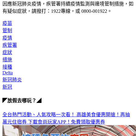
因應新冠肺炎疫情，疾管署持續疫情監測與邊境管制措施，
如
有疑似症狀，請撥打：1922專線，或 0800-001922。
疫苗
管制
疫情
疾管署
症狀
措施
接種
Delta
新冠肺炎
新冠
◤放假去哪玩？◢
全台熱門活動、人氣攻略一次看！
高雄美食優惠開搶！再抽
萬元住宿券
下載食尚玩家APP！免費領取優惠券