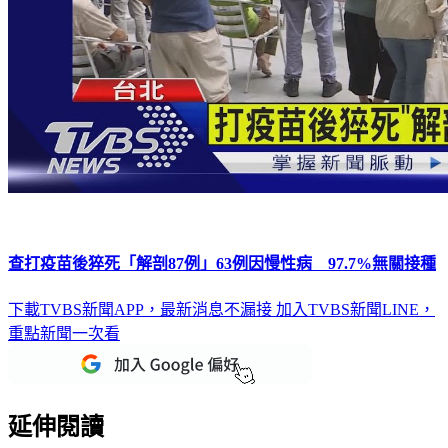
查打疫苗後猝死「解剖87例」63例因慢性病 97.7%無關接種
下載TVBS新聞APP，最新消息不漏接
加入TVBS新聞LINE，
重點新聞一次看
延伸閱讀