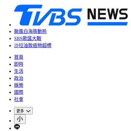
颱風白海豚動態
SBS歌謠大戰
沙拉油致癌物超標
首頁
即時
生活
政治
娛樂
國際
社會
更多