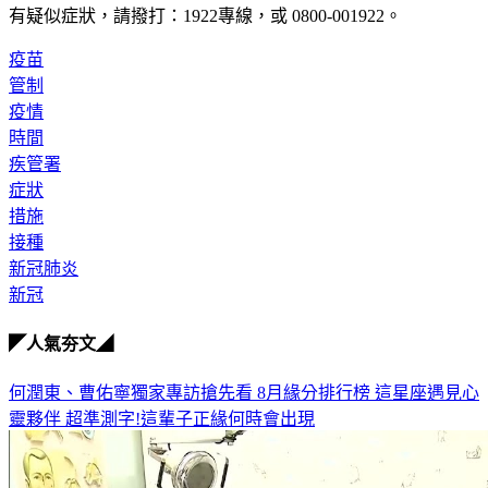
疫苗
管制
疫情
時間
疾管署
症狀
措施
接種
新冠肺炎
新冠
◤人氣夯文◢
何潤東、曹佑寧獨家專訪搶先看
8月緣分排行榜 這星座遇見心
靈夥伴
超準測字!這輩子正緣何時會出現