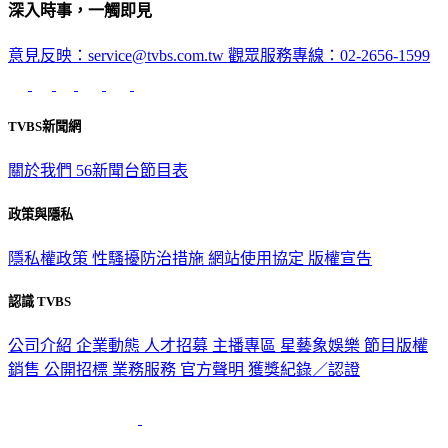
意見反映：service@tvbs.com.tw
觀眾服務專線：02-2656-1599
TVBS新聞網
關於我們
56新聞台節目表
政策與隱私
隱私權政策
性騷擾防治措施
網站使用協定
版權宣告
認識 TVBS
公司介紹
企業動態
人才招募
主播專區
星藝象娛樂
節目版權
銷售
公開招標
業務服務
官方聲明
獲獎紀錄／認證
2026 © TVBS Media Inc. All Rights Reserved. 台北市內湖區瑞