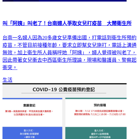
叫「阿姨」叫老了！台南婦人爭取女兒打疫苗 大鬧衛生所
台南一名婦人因為20多歲女兒準備出國，打電話到衛生所預約
疫苗，不管目前接種年齡，要求立即幫女兒施打，電話上溝通
無效，加上衛生所人員稱呼她「阿姨」，婦人覺得被叫老了，
因此帶著女兒衝去中西區衛生所理論，現場和醫護員、警察起
衝突。
生活