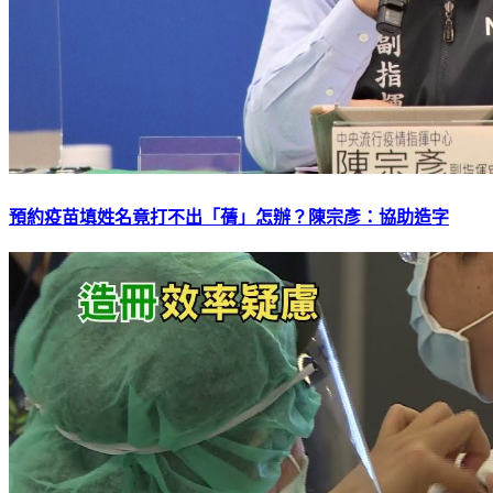
預約疫苗填姓名竟打不出「蒨」怎辦？陳宗彥：協助造字