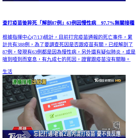
查打疫苗後猝死「解剖87例」63例因慢性病 97.7%無關接種
根據指揮中心(7/13)統計，目前打完疫苗通報的死亡事件，累
計共有388例，為了要調查死因是否跟疫苗有關，已經解剖了
87例，發現有63例都是因為慢性病，另外還有疑似肺炎，或是
嗆到噎到而窒息，有九成七的死因，證實跟疫苗沒有關聯。
生活