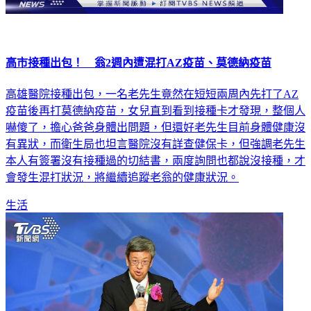
高市接種出包！ 翁2週內遭混打AZ疫苗、莫德納疫苗
高雄醫院接種出包，一名老先生竟然在短短兩周內先打了AZ
疫苗後再打莫德納疫苗，女兒直到看到接種卡才發現，整個人
嚇傻了，擔心爸爸身體出問題，但還好老先生目前身體健康沒
有異狀，而衛生局也坦言醫院沒有詳查健保卡，但強調老先生
本人有簽署沒有接種過的切結書，兩度詢問也都說沒接種，才
會發生混打狀況，將繼續追蹤老翁的健康狀況。
生活