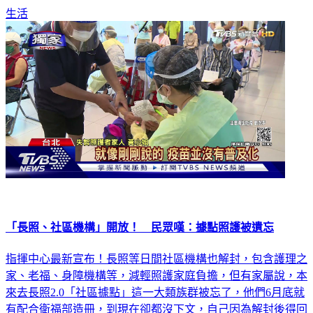
「長照、社區機構」開放！ 民眾嘆：據點照護被遺忘
指揮中心最新宣布！長照等日間社區機構也解封，包含護理之
家、老福、身障機構等，減輕照護家庭負擔，但有家屬說，本
來去長照2.0「社區據點」這一大類族群被忘了，他們6月底就
有配合衛福部造冊，到現在卻都沒下文，自己因為解封後得回
崗位上班，只能先留職停薪在家顧媽媽。