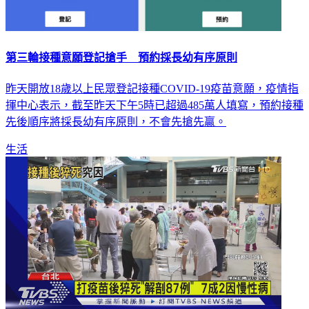
第三輪接種意願登記搶手 預約採長幼有序原則
昨天開放18歲以上民眾登記接種COVID-19疫苗意願，疫情指
揮中心表示，截至昨天下午5時已超過485萬人填寫，預約接種
先後順序將採長幼有序原則，不會先搶先贏。
生活