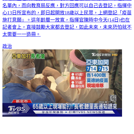
心13日所宣布的，即日起開放18歲以上民眾，上網登記「疫苗
施打意願」。這年齡層一放寬，指揮官陳時中今天(14日)也在
記者會上，直接鼓勵大家都去登記，如此未來，未來恐怕就不
太需要一一造冊。
政治
臨時加打！亞東2800劑莫德納 長者趕來搶排