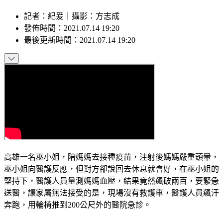
記者
：
紀爰
｜
攝影
：
方志成
發佈時間：
2021.07.14 19:20
最後更新時間：
2021.07.14 19:20
高雄一名巫小姐，陪媽媽去接種疫苗，注射後媽媽嚴重頭暈，
巫小姐向醫護反應，但對方卻說回去休息就會好，在巫小姐的
堅持下，醫護人員量測媽媽血壓，結果竟然飆破兩百，要緊急
送醫，讓家屬無法接受的是，現場沒有救護車，醫護人員飆汗
奔跑，用輪椅推到200公尺外的醫院急診。