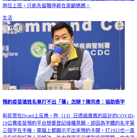
生活
預約疫苗填姓名竟打不出「蒨」怎辦？陳宗彥：協助造字
有民眾在Dcard上反應，昨（13）日透過唐鳳的設計的COVID-
19公費疫苗預約平台想要登記接種意願，卻因為字體的名字第
三個字在手機、電腦上都顯示不出來預約卡關，打1922也一直
沒有接到話務人員解決，後來發現不只遇到這個問題，中央流