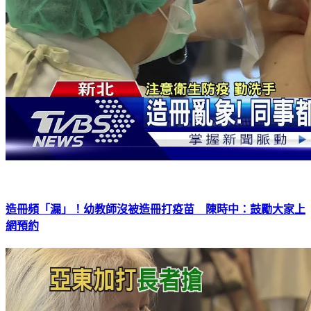
造冊頻「漏」！幼教師沒被造冊打疫苗 陳時中：鼓勵大家上
網預約