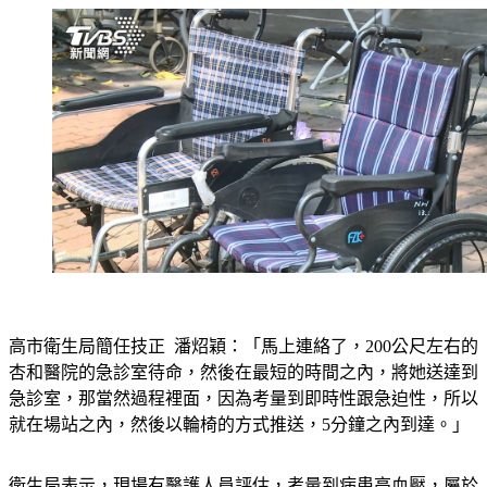
高市衛生局簡任技正  潘炤穎：「馬上連絡了，200公尺左右的
杏和醫院的急診室待命，然後在最短的時間之內，將她送達到
急診室，那當然過程裡面，因為考量到即時性跟急迫性，所以
就在場站之內，然後以輪椅的方式推送，5分鐘之內到達。」
衛生局表示，現場有醫護人員評估，考量到病患高血壓，屬於
緊急狀況，等待救護車反而可能延誤就醫，所以才會選擇在醫