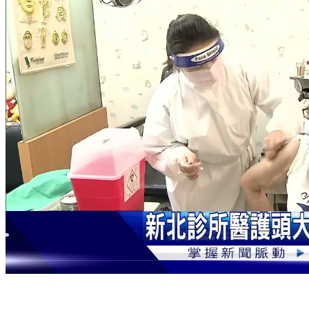
新北診所頭大！僅開放電話預約被打爆 「放鴿子」難掌控