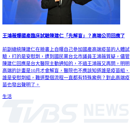
王鴻薇爆國產臨床試驗陳建仁「先解盲」？高端公司回應了
前副總統陳建仁在臉書上自曝自己參加國產高端疫苗的人體試
驗，打的是安慰劑，遭到國民黨台北市議員王鴻薇質疑，儘管
陳建仁回應是台大醫院主動通知的，不過王鴻薇又再問，明明
高端的計畫是10月才會解盲，醫院也不應該知道誰是疫苗組、
誰是安慰劑組，難道整個流程一直都有特殊案例？對此高端疫
苗也發出聲明了。
生活
深入時事，一觸即見