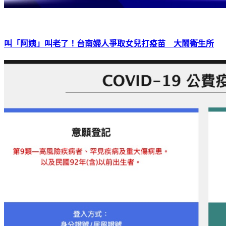
叫「阿姨」叫老了！台南婦人爭取女兒打疫苗 大鬧衛生所