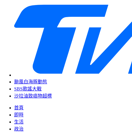
颱風白海豚動態
SBS歌謠大戰
沙拉油致癌物超標
首頁
即時
生活
政治