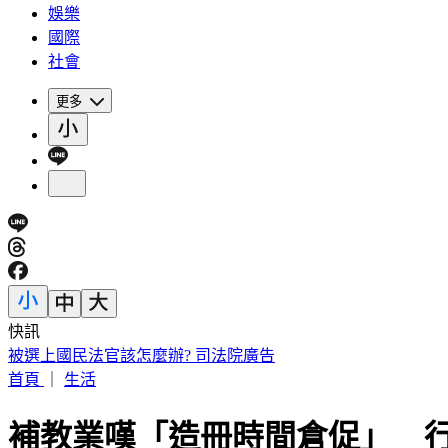
娛樂
國際
社會
更多
快訊
明知蘇丹紅超標4倍還賣 雲林黑心商稱「吃了不會怎樣」遭判
首頁
｜
生活
補教業嘆「造冊時間倉促」 行