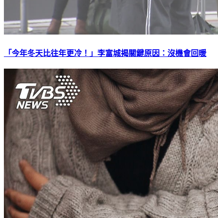
「今年冬天比往年更冷！」李富城揭關鍵原因：沒機會回暖