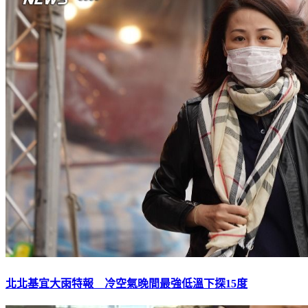
北北基宜大雨特報 冷空氣晚間最強低溫下探15度