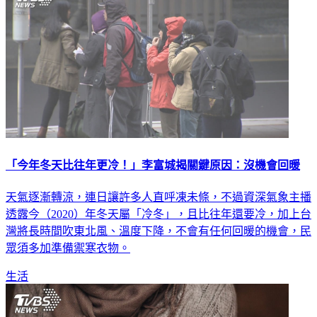
「今年冬天比往年更冷！」李富城揭關鍵原因：沒機會回暖
天氣逐漸轉涼，連日讓許多人直呼凍未條，不過資深氣象主播
透露今（2020）年冬天屬「冷冬」，且比往年還要冷，加上台
灣將長時間吹東北風、溫度下降，不會有任何回暖的機會，民
眾須多加準備禦寒衣物。
生活