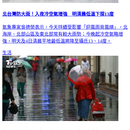
北台灣防大雨！入夜冷空氣增強 明清晨低溫下探13度
氣象專家吳德榮表示，今天持續受影響「迎風雨背風晴」，北
海岸、北部山區及東北部常有較大雨勢；今晚起冷空氣略增
強，明天及4日清晨平地最低溫將降至攝氏13、14度。
生活