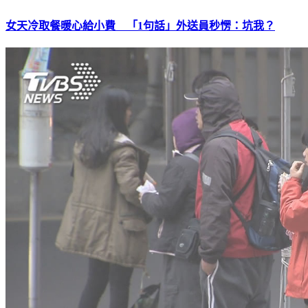
女天冷取餐暖心給小費 「1句話」外送員秒愣：坑我？