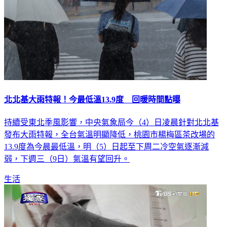
北北基大雨特報！今最低溫13.9度 回暖時間點曝
持續受東北季風影響，中央氣象局今（4）日凌晨針對北北基
發布大雨特報，全台氣溫明顯降低，桃園市楊梅區茶改場的
13.9度為今晨最低溫，明（5）日起至下周二冷空氣逐漸減
弱，下週三（9日）氣溫有望回升。
生活