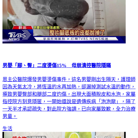
男嬰「腳、臀」二度燙傷15% 母崩潰控醫院隱瞞
恩主公醫院爆發男嬰燙傷事件，這名男嬰剛出生隔天，護理師
因為天氣太冷，將恆溫的水再加熱，卻漏掉測試水溫的動作，
導致男嬰臀部和腿部二度灼傷，出現大面積脫皮和水泡，家屬
指控院方刻意隱匿，一開始還說是遺傳疾病「泡泡龍」，隔了
一天半才承認疏失，對此院方強調，已向家屬致歉，全力治療
男童。
生活