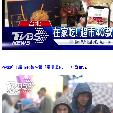
在家吃！超市40款名鍋「常溫湯包」 年賺億元