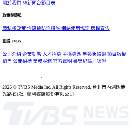
關於我們
56新聞台節目表
政策與隱私
隱私權政策
性騷擾防治措施
網站使用協定
版權宣告
認識 TVBS
公司介紹
企業動態
人才招募
主播專區
星藝象娛樂
節目版權
銷售
公開招標
業務服務
官方聲明
獲獎紀錄／認證
2026 © TVBS Media Inc. All Rights Reserved. 台北市內湖區瑞
光路451號 | 聯利媒體股份有限公司