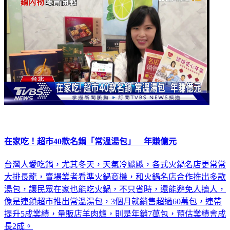
在家吃！超市40款名鍋「常溫湯包」 年賺億元
台灣人愛吃鍋，尤其冬天，天氣冷颼颼，各式火鍋名店更常常
大排長龍，賣場業者看準火鍋商機，和火鍋名店合作推出多款
湯包，讓民眾在家也能吃火鍋，不只省時，還能避免人擠人，
像是連鎖超市推出常溫湯包，3個月就銷售超過60萬包，連帶
提升5成業績，量販店羊肉爐，則是年銷7萬包，預估業績會成
長2成。