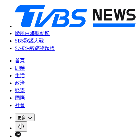
颱風白海豚動態
SBS歌謠大戰
沙拉油致癌物超標
首頁
即時
生活
政治
娛樂
國際
社會
更多