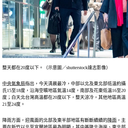
整天都在20度以下。（示意圖／shutterstock達志影像）
中央氣象局
指出，今天清晨最冷，中部以北及東北部低溫約攝
氏15至18度，沿海空曠地區氣溫14度，南部及花東低溫16至20
度；白天北台灣高溫都在20度以下，整天涼冷，其他地區高溫
21至24度。
降雨方面，迎風面的北部及東半部地區有斷斷續續的
降雨
，主
要在新竹以北至宜蘭地區最為明顯，其中基隆北海岸、東北部