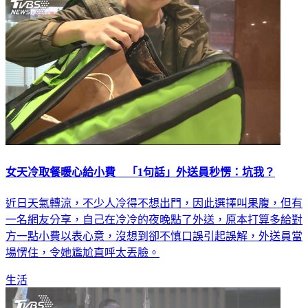
女天冷取餐暖心給小費 「1句話」外送員秒愣：坑我？
近日天氣轉涼，不少人冷得不想出門，因此選擇叫果腹，但有
一名網友分享，自己在冷冷的夜晚點了外送，原本打算多給對
方一點小費以表心意，沒想到卻不慎口誤引起誤解，外送員當
場愣住，令她尷尬直呼太丟臉。
生活