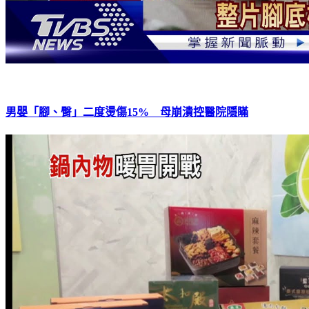
男嬰「腳、臀」二度燙傷15% 母崩潰控醫院隱瞞