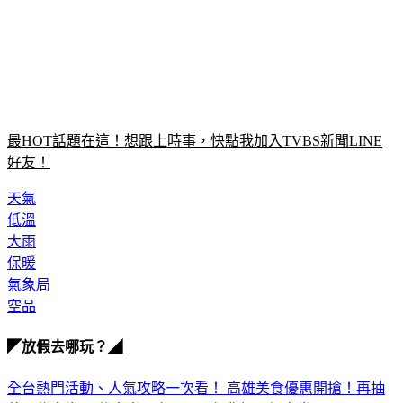
最HOT話題在這！想跟上時事，快點我加入TVBS新聞LINE
好友！
天氣
低溫
大雨
保暖
氣象局
空品
◤放假去哪玩？◢
全台熱門活動、人氣攻略一次看！
高雄美食優惠開搶！再抽