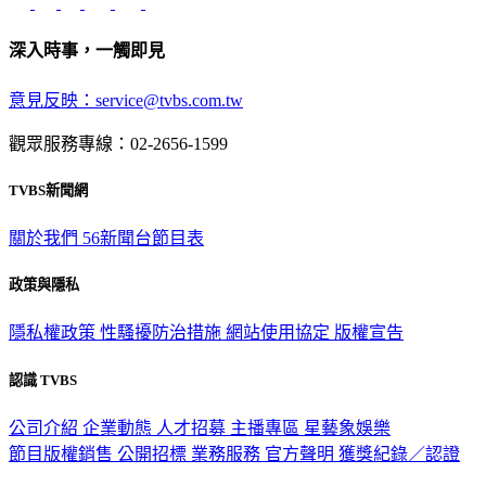
深入時事，一觸即見
意見反映：service@tvbs.com.tw
觀眾服務專線：02-2656-1599
TVBS新聞網
關於我們
56新聞台節目表
政策與隱私
隱私權政策
性騷擾防治措施
網站使用協定
版權宣告
認識 TVBS
公司介紹
企業動態
人才招募
主播專區
星藝象娛樂
節目版權銷售
公開招標
業務服務
官方聲明
獲獎紀錄／認證