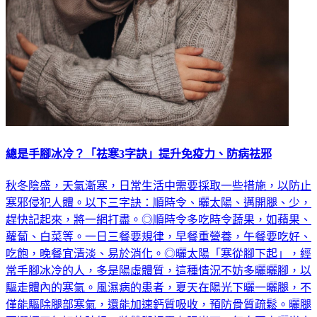
總是手腳冰冷？「祛寒3字訣」提升免疫力、防病祛邪
秋冬陰盛，天氣漸寒，日常生活中需要採取一些措施，以防止
寒邪侵犯人體。以下三字訣：順時令、曬太陽、邁開腿、少，
趕快記起來，將一網打盡。◎順時令多吃時令蔬果，如蘋果、
蘿蔔、白菜等。一日三餐要規律，早餐重營養，午餐要吃好、
吃飽，晚餐宜清淡、易於消化。◎曬太陽「寒從腳下起」，經
常手腳冰冷的人，多是陽虛體質，這種情況不妨多曬曬腳，以
驅走體內的寒氣。風濕病的患者，夏天在陽光下曬一曬腿，不
僅能驅除腿部寒氣，還能加速鈣質吸收，預防骨質疏鬆。曬腿