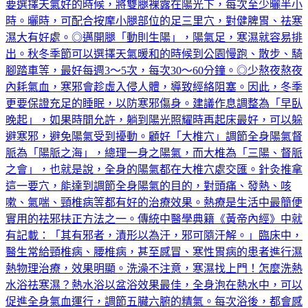
要選擇天氣好的時候，將雙腿裸露在陽光下，每次至少曬半小
時。曬時，可配合按摩小腿部位的足三里穴，對健脾胃、祛寒
濕大有好處。◎邁開腿「動則生陽」，陽氣足，寒濕就容易排
出。秋冬季節可以選擇天氣暖和的時候到公園慢跑、散步、騎
腳踏車等，最好每週3～5次，每次30～60分鐘。◎少熬夜熬夜
內耗氣血，寒邪會趁虛入侵人體，導致經絡阻塞。因此，冬季
更要保證充足的睡眠，以防寒邪傷身。建議作息調整為「早臥
晚起」，如果時間允許，躺到陽光照耀時再起床最好，可以躲
避寒邪，避免陽氣受到擾動。顧好「大椎穴」調節全身陽氣督
脈為「陽脈之海」，總理一身之陽氣，而大椎為「三陽、督脈
之會」，也就是說，全身的陽氣都在大椎穴處交匯。針灸推拿
這一要穴，能達到調節全身陽氣的目的，對頭痛、發熱、咳
嗽、氣喘、頸椎病等都有好的治療效果。熱療是生活中最簡便
實用的祛邪扶正方法之一。傳統中醫學典籍《黃帝內經》中就
有記載：「其有邪者，漬形以為汗，邪可隨汗解。」臨床中，
醫生常給頸椎病、腰椎病，甚至感冒、寒性胃病的患者進行濕
熱物理治療，效果明顯。洗澡不注意，寒濕找上門！怎麼洗熱
水浴祛寒濕？熱水浴以盆浴效果最佳，全身泡在熱水中，可以
促進全身氣血運行，調節五臟六腑的精氣。每次浴後，都會感