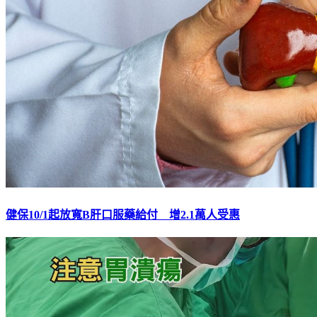
健保10/1起放寬B肝口服藥給付 增2.1萬人受惠