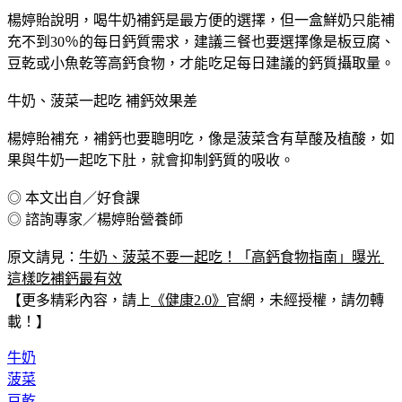
楊婷貽說明，喝牛奶補鈣是最方便的選擇，但一盒鮮奶只能補
充不到30％的每日鈣質需求，建議三餐也要選擇像是板豆腐、
豆乾或小魚乾等高鈣食物，才能吃足每日建議的鈣質攝取量。
牛奶、菠菜一起吃 補鈣效果差
楊婷貽補充，補鈣也要聰明吃，像是菠菜含有草酸及植酸，如
果與牛奶一起吃下肚，就會抑制鈣質的吸收。
◎ 本文出自／好食課
◎ 諮詢專家／楊婷貽營養師
原文請見：
牛奶、菠菜不要一起吃！「高鈣食物指南」曝光 
這樣吃補鈣最有效
【更多精彩內容，請上
《健康2.0》
官網，未經授權，請勿轉
載！】
牛奶
菠菜