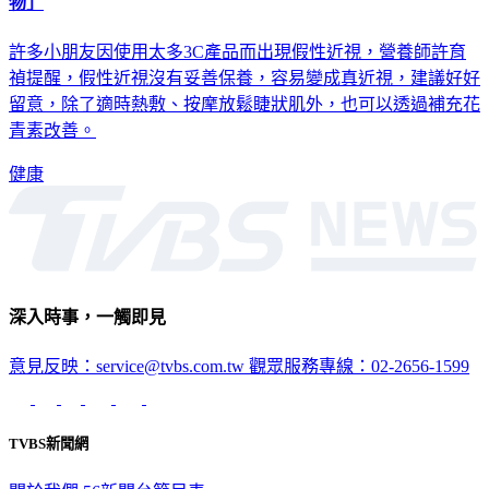
手機看太多！假性近視不留意恐成真 營養師揭「9護眼食
物」
許多小朋友因使用太多3C產品而出現假性近視，營養師許育
禎提醒，假性近視沒有妥善保養，容易變成真近視，建議好好
留意，除了適時熱敷、按摩放鬆睫狀肌外，也可以透過補充花
青素改善。
健康
深入時事，一觸即見
意見反映：service@tvbs.com.tw
觀眾服務專線：02-2656-1599
TVBS新聞網