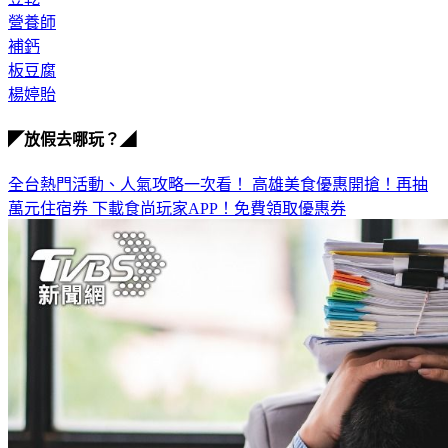
豆乾
營養師
補鈣
板豆腐
楊婷貽
◤放假去哪玩？◢
全台熱門活動、人氣攻略一次看！
高雄美食優惠開搶！再抽
萬元住宿券
下載食尚玩家APP！免費領取優惠券