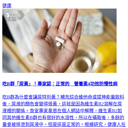
就吃含有色胺酸的食物，而非睡前才食用，緩不濟急。
健康
吃B群「尿黃」！專家認：正常的 營養素4功效防慢性病
吃B群為什麼會讓尿特別黃？補充綜合維他命或提神能量飲料
後，尿液的顏色會變得很黃，這就是因為維生素B2溶解在尿
液裡的關係。食安專家韋恩在個人網誌中解釋，維生素B2如
同其他維生素B群也有很好的水溶性，所以在攝取後，多餘的