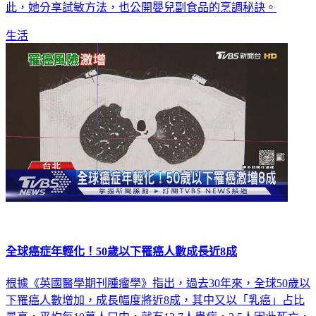
大的寶寶少量嘗試吃雞蛋，能夠有效減少孩子的過敏機率。因
此，她分享試敏方法，也公開嬰兒副食品的烹調秘訣。
生活
全球癌症年輕化！50歲以下罹癌人數成長近8成
根據《英國醫學期刊腫瘤學》指出，過去30年來，全球50歲以