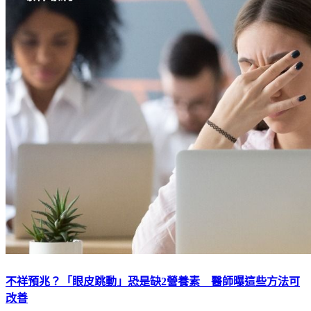
不祥預兆？「眼皮跳動」恐是缺2營養素 醫師曝這些方法可