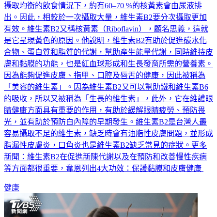
量會被排泄到尿液中，但是這是正常的。根據研究，健康人在
攝取均衡的飲食情況下，約有60–70 %的核黃素會由尿液排
出。因此，相較於一次攝取大量，維生素B2要分次攝取更加
有效。維生素B2又稱核黃素（Riboflavin），顧名思義，這就
是它呈現黃色的原因。他說明，維生素B2有助於促進碳水化
合物、蛋白質和脂質的代謝，幫助產生能量代謝，同時維持皮
膚和黏膜的功能，也是紅血球形成和生長發育所需的營養素。
因為能夠促進皮膚、指甲、口腔及唇舌的健康，因此被稱為
「美容的維生素」。因為維生素B2又可以幫助鐵和維生素B6
的吸收，所以又被稱為「生長的維生素」，此外，它在維護眼
睛健康方面具有重要的作用，有助於緩解眼睛疲勞、預防畏
光，並有助於預防白內障的早期發生。維生素B2是台灣人最
容易攝取不足的維生素，缺乏時會有油脂性皮膚問題，並形成
脂漏性皮膚炎，口角炎也是維生素B2缺乏常見的症狀。更多
新聞：維生素B2在促進新陳代謝以及在預防和改善慢性疾病
等方面都很重要，韋恩列出4大功效：保護黏膜和皮膚健康
健康