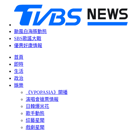
颱風白海豚動態
SBS歌謠大戰
優惠好康情報
首頁
即時
生活
政治
娛樂
《VPOPASIA》開播
演唱會搶票情報
日韓爆米花
歌手動態
綜藝星聞
戲劇星聞