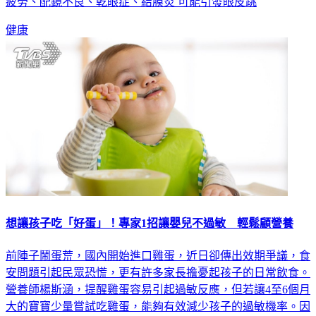
財、右眼跳災」，如果不趕快治療好，恐怕會發生不好的事。
疲勞、配鏡不良、乾眼症、結膜炎 可能引發眼皮跳
健康
想讓孩子吃「好蛋」！專家1招讓嬰兒不過敏 輕鬆顧營養
前陣子鬧蛋荒，國內開始進口雞蛋，近日卻傳出效期爭議，食
安問題引起民眾恐慌，更有許多家長擔憂起孩子的日常飲食。
營養師楊斯涵，提醒雞蛋容易引起過敏反應，但若讓4至6個月