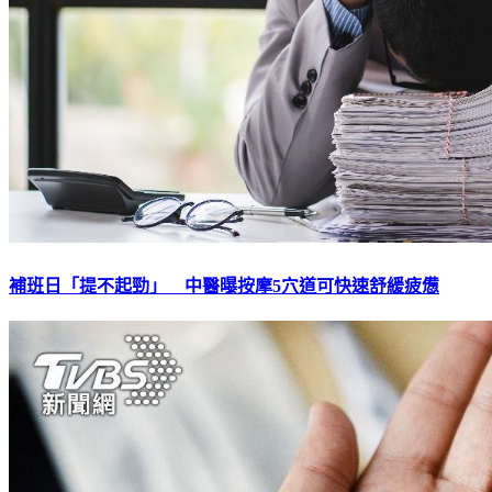
補班日「提不起勁」 中醫曝按摩5穴道可快速舒緩疲憊