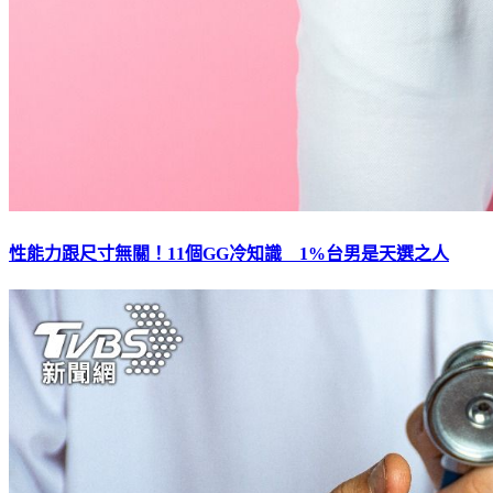
性能力跟尺寸無關！11個GG冷知識 1%台男是天選之人