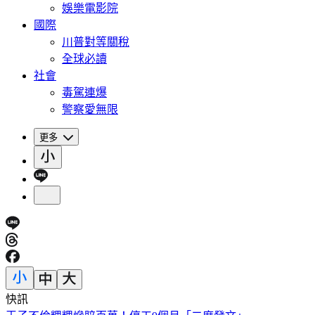
娛樂電影院
國際
川普對等關稅
全球必讀
社會
毒駕連爆
警察愛無限
更多
快訊