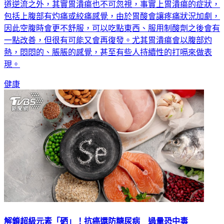
經是常態現象，胃不好對一些人來說已經形成通病，除了胃食
道逆流之外，其實胃潰瘍也不可忽視，事實上胃潰瘍的症狀，
包括上腹部有灼痛或絞痛感覺，由於胃酸會讓疼痛狀況加劇，
因此空腹時會更不舒服，可以吃點東西、服用制酸劑之後會有
一點改善，但很有可能又會再復發。尤其胃潰瘍會以腹部灼
熱，悶悶的、脹脹的感覺，甚至有些人持續性的打嗝來做表
現。
健康