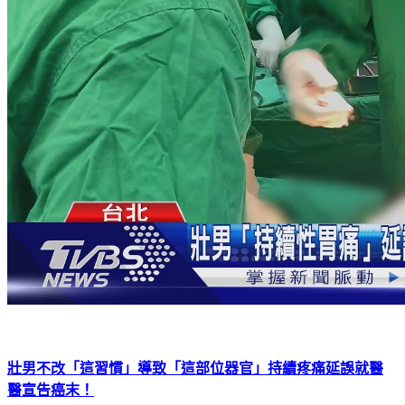
壯男不改「這習慣」導致「這部位器官」持續疼痛延誤就醫