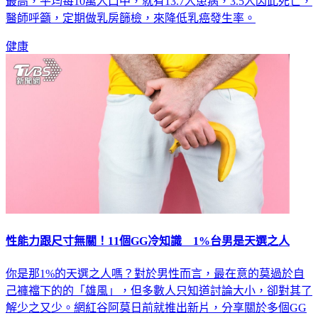
下罹癌人數增加，成長幅度將近8成，其中又以「乳癌」占比
最高，平均每10萬人口中，就有13.7人患病，3.5人因此死亡，
醫師呼籲，定期做乳房篩檢，來降低乳癌發生率。
健康
性能力跟尺寸無關！11個GG冷知識 1%台男是天選之人
你是那1%的天選之人嗎？對於男性而言，最在意的莫過於自
己褲襠下的的「雄風」，但多數人只知道討論大小，卻對其了