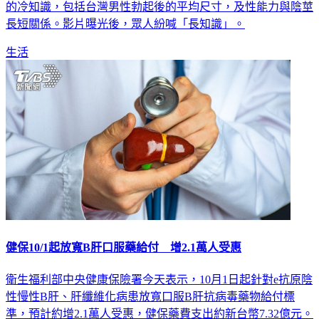
解少之又少。網紅谷阿莫日前就推出新片，分享關於多個GG
的冷知識，包括台灣男性勃起後的平均尺寸，及性能力與陰莖
長短關係。影片曝光後，眾人紛喊「長知識」。
生活
健保10/1起放寬B肝口服藥給付 增2.1萬人受惠
衛生福利部中央健康保險署今天表示，10月1日起針對e抗原陰
性慢性B肝、肝纖維化病患放寬口服B肝抗病毒藥物給付標