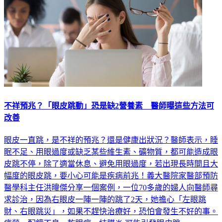
不祥預兆？「眼皮跳動」恐是缺2營養素 醫師曝這些方法可
改善
眼皮一直跳，是不祥的預兆？還是健康出狀況？醫師表示，睡
眠不足、用眼過度或缺乏某些維生素、礦物質，都可能造成眼
皮跳不停，除了適當休息、避免用眼過度，若出現長時間且大
幅度的眼皮跳，要小心可能是疾病前兆！義大醫院家醫部預防
醫學科主任洪暐傑分享一個案例，一位70多歲的婦人向醫師尋
求診治，因為右眼皮一陣一陣的跳了2天，她擔心「左眼跳