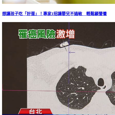
想讓孩子吃「好蛋」！專家1招讓嬰兒不過敏 輕鬆顧營養