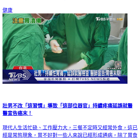
準，預計約增2.1萬人受惠，健保藥費支出約新台幣7.32億元。
健康
壯男不改「這習慣」導致「這部位器官」持續疼痛延誤就醫
醫宣告癌末！
現代人生活忙碌、工作壓力大，三餐不定時又經常外食，這已