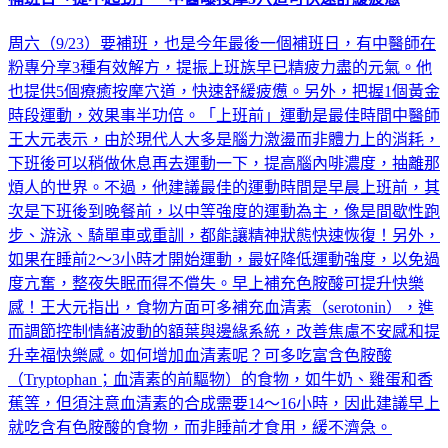
補班日「提不起勁」 中醫曝按摩5穴道可快速舒緩疲憊
周六（9/23）要補班，也是今年最後一個補班日，有中醫師在
粉專分享3種有效解方，提振上班族早已精疲力盡的元氣。他
也提供5個療癒按摩穴道，快速舒緩疲憊。另外，把握1個黃金
時段運動，效果事半功倍。「上班前」運動是最佳時間中醫師
王大元表示，由於現代人大多是腦力激盪而非體力上的消耗，
下班後可以稍做休息再去運動一下，提高腦內啡濃度，抽離那
煩人的世界。不過，他建議最佳的運動時間是早晨上班前，其
次是下班後到晚餐前，以中等強度的運動為主，像是間歇性跑
步、游泳、騎單車或重訓，都能讓精神狀態快速恢復！另外，
如果在睡前2～3小時才開始運動，最好降低運動強度，以免過
度亢奮，整夜失眠而得不償失。早上補充色胺酸可提升快樂
感！王大元指出，食物方面可多補充血清素（serotonin），進
而調節控制情緒波動的額葉與邊緣系統，改善焦慮不安感和提
升幸福快樂感。如何增加血清素呢？可多吃富含色胺酸
（Tryptophan；血清素的前驅物）的食物，如牛奶、雞蛋和香
蕉等，但須注意血清素的合成需要14～16小時，因此建議早上