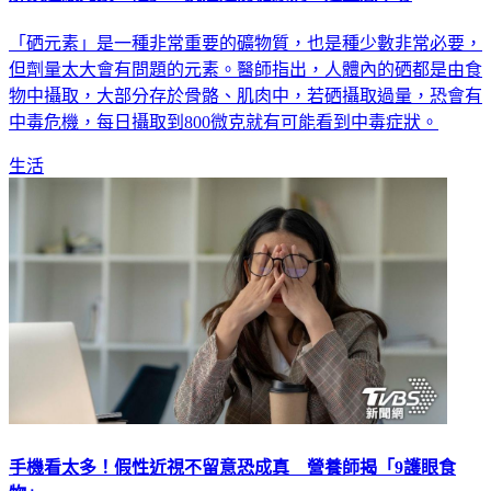
解鎖超級元素「硒」！抗癌還防糖尿病 過量恐中毒
「硒元素」是一種非常重要的礦物質，也是種少數非常必要，
但劑量太大會有問題的元素。醫師指出，人體內的硒都是由食
物中攝取，大部分存於骨骼、肌肉中，若硒攝取過量，恐會有
中毒危機，每日攝取到800微克就有可能看到中毒症狀。
生活