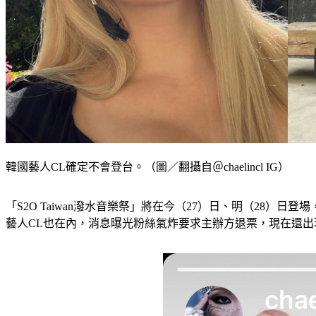
韓國藝人CL確定不會登台。（圖／翻攝自＠chaelincl IG）
「S2O Taiwan潑水音樂祭」將在今（27）日、明（28
藝人CL也在內，消息曝光粉絲氣炸要求主辦方退票，現在還出