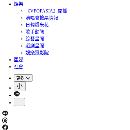
娛樂
《VPOPASIA》開播
演唱會搶票情報
日韓爆米花
歌手動態
綜藝星聞
戲劇星聞
娛樂電影院
國際
社會
更多