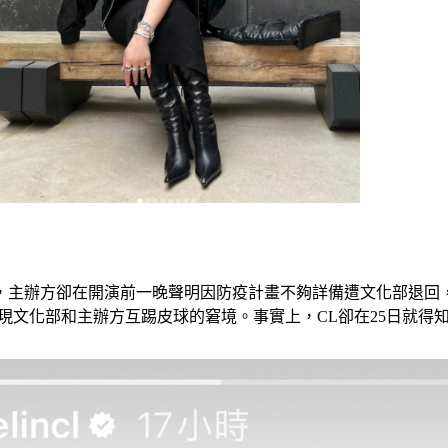
）日登場，主辦方卻在開演前一晚聲明因防疫計畫不夠詳備遭文化部
現文化部和主辦方互踢皮球的窘境。事實上，CL卻在25日就得