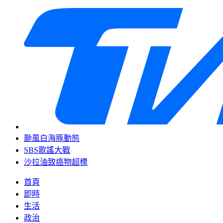
颱風白海豚動態
SBS歌謠大戰
沙拉油致癌物超標
首頁
即時
生活
政治