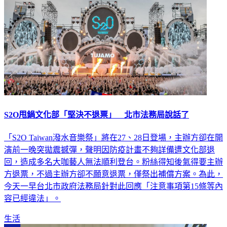
S2O甩鍋文化部「堅決不退票」 北市法務局說話了
「S2O Taiwan潑水音樂祭」將在27、28日登場，主辦方卻在開
演前一晚突拋震撼彈，聲明因防疫計畫不夠詳備遭文化部退
回，造成多名大咖藝人無法順利登台。粉絲得知後氣得要主辦
方退票，不過主辦方卻不願意退票，僅祭出補償方案。為此，
今天一早台北市政府法務局針對此回應「注意事項第15條等內
容已經違法」。
生活