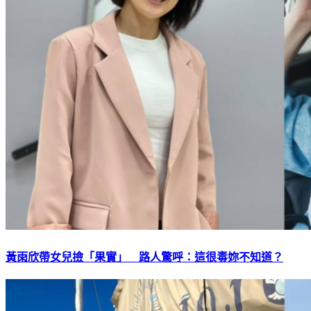
黃雨欣帶女兒撿「果實」 路人驚呼：這很毒妳不知道？