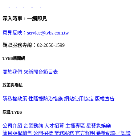
深入時事，一觸即見
意見反映：service@tvbs.com.tw
觀眾服務專線：02-2656-1599
TVBS新聞網
關於我們
56新聞台節目表
政策與隱私
隱私權政策
性騷擾防治措施
網站使用協定
版權宣告
認識 TVBS
公司介紹
企業動態
人才招募
主播專區
星藝象娛樂
節目版權銷售
公開招標
業務服務
官方聲明
獲獎紀錄／認證