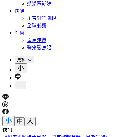
娛樂電影院
國際
川普對等關稅
全球必讀
社會
毒駕連爆
警察愛無限
更多
快訊