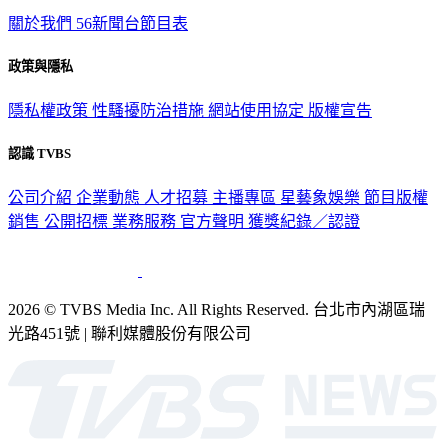
關於我們
56新聞台節目表
政策與隱私
隱私權政策
性騷擾防治措施
網站使用協定
版權宣告
認識 TVBS
公司介紹
企業動態
人才招募
主播專區
星藝象娛樂
節目版權
銷售
公開招標
業務服務
官方聲明
獲獎紀錄／認證
2026 © TVBS Media Inc. All Rights Reserved. 台北市內湖區瑞
光路451號 | 聯利媒體股份有限公司