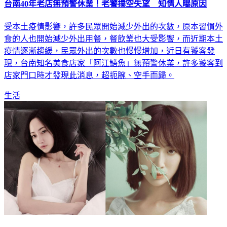
台南40年老店無預警休業！老饕撲空失望 知情人曝原因
受本土疫情影響，許多民眾開始減少外出的次數，原本習慣外
食的人也開始減少外出用餐，餐飲業也大受影響，而近期本土
疫情逐漸趨緩，民眾外出的次數也慢慢增加，近日有饕客發
現，台南知名美食店家「阿江鱔魚」無預警休業，許多饕客到
店家門口時才發現此消息，超扼腕、空手而歸。
生活