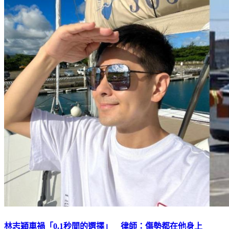
林志穎車禍「0.1秒間的選擇」 律師：傷勢都在他身上