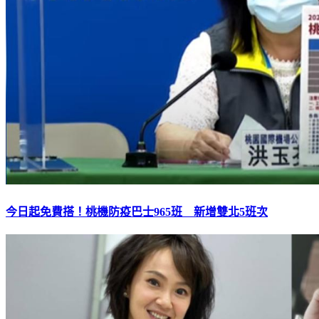
今日起免費搭！桃機防疫巴士965班 新增雙北5班次