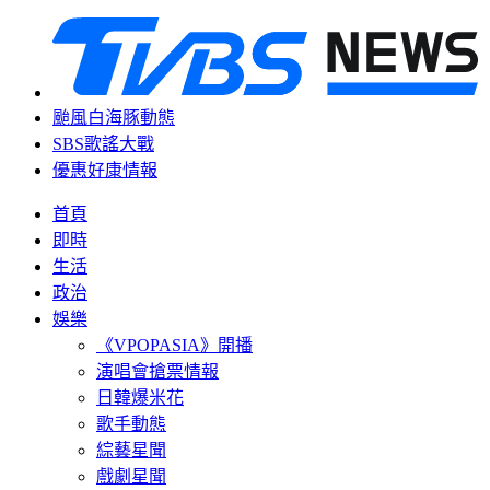
颱風白海豚動態
SBS歌謠大戰
優惠好康情報
首頁
即時
生活
政治
娛樂
《VPOPASIA》開播
演唱會搶票情報
日韓爆米花
歌手動態
綜藝星聞
戲劇星聞