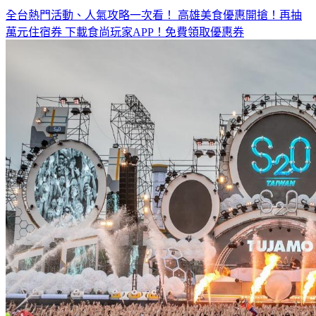
全台熱門活動、人氣攻略一次看！
高雄美食優惠開搶！再抽
萬元住宿券
下載食尚玩家APP！免費領取優惠券