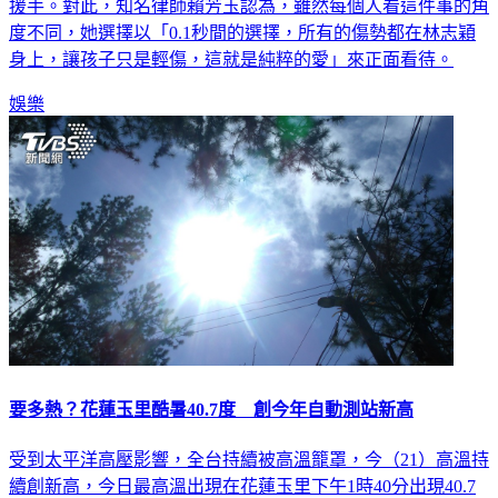
援手。對此，知名律師賴芳玉認為，雖然每個人看這件事的角
度不同，她選擇以「0.1秒間的選擇，所有的傷勢都在林志穎
身上，讓孩子只是輕傷，這就是純粹的愛」來正面看待。
娛樂
要多熱？花蓮玉里酷暑40.7度 創今年自動測站新高
受到太平洋高壓影響，全台持續被高溫籠罩，今（21）高溫持
續創新高，今日最高溫出現在花蓮玉里下午1時40分出現40.7