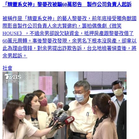
「精靈系女神」黎晏孜被騙60萬怒告 製作公司負責人起訴
被稱作是「精靈系女神」的藝人黎晏孜，前年底接受獨角獸國
際影音製作公司負責人余志賢邀約，籌拍偶像劇《微笑
HOUSE》，不過余男卻說欠缺資金，抵押房產跟黎晏孜借了
60萬元周轉。事後黎晏孜發現，余男名下根本沒房產，卻拿以
此為理由借錢，對余男提出詐欺告訴，台北地檢署偵查後，將
余男起訴。
社會