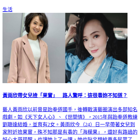
生活
黃雨欣帶女兒撿「果實」 路人驚呼：這很毒妳不知道？
藝人黃雨欣以前曾是跆拳道國手，後轉戰演藝圈演出多部知名
戲劇，如《天下女人心》、《世間情》，2015年與跆拳道教練
劉聰達結婚，並育有2女。黃雨欣今（24）日一早帶著女兒到
家附近撿果實，殊不知那是有毒的「海檬果」，還好有路過的
好心大哥提醒，也讓她上了一課，她也貼文想給更多民眾了