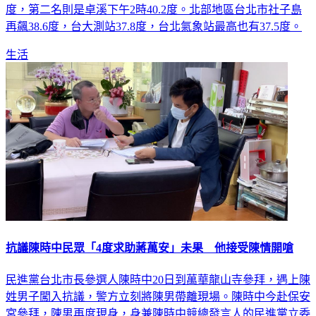
度，第二名則是卓溪下午2時40.2度。北部地區台北市社子島
再飆38.6度，台大測站37.8度，台北氣象站最高也有37.5度。
生活
抗議陳時中民眾「4度求助蔣萬安」未果 他接受陳情開嗆
民進黨台北市長參選人陳時中20日到萬華龍山寺參拜，遇上陳
姓男子闖入抗議，警方立刻將陳男帶離現場。陳時中今赴保安
宮參拜，陳男再度現身，身兼陳時中競總發言人的民進黨立委