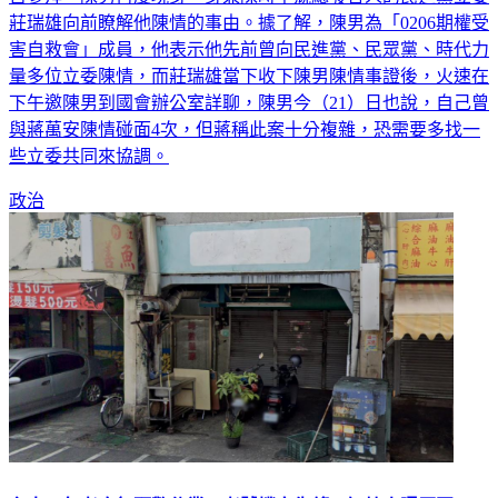
莊瑞雄向前瞭解他陳情的事由。據了解，陳男為「0206期權受
害自救會」成員，他表示他先前曾向民進黨、民眾黨、時代力
量多位立委陳情，而莊瑞雄當下收下陳男陳情事證後，火速在
下午邀陳男到國會辦公室詳聊，陳男今（21）日也說，自己曾
與蔣萬安陳情碰面4次，但蔣稱此案十分複雜，恐需要多找一
些立委共同來協調。
政治