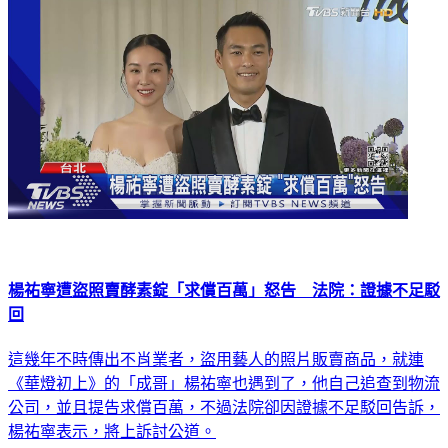
楊祐寧遭盜照賣酵素錠「求償百萬」怒告 法院：證據不足駁
回
這幾年不時傳出不肖業者，盜用藝人的照片販賣商品，就連
《華燈初上》的「成哥」楊祐寧也遇到了，他自己追查到物流
公司，並且提告求償百萬，不過法院卻因證據不足駁回告訴，
楊祐寧表示，將上訴討公道。