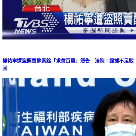
楊祐寧遭盜照賣酵素錠「求償百萬」怒告 法院：證據不足駁
回