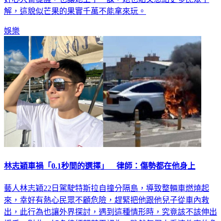
解，這貌似芒果的果實千萬不能拿來玩。
娛樂
林志穎車禍「0.1秒間的選擇」 律師：傷勢都在他身上
藝人林志穎22日駕駛特斯拉自撞分隔島，導致整輛車燃燒起
來，幸好有熱心民眾不顧危險，趕緊把他跟他兒子從車內救
出，此行為也讓外界探討，遇到這種情形時，究竟該不該伸出