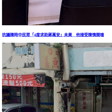
抗議陳時中民眾「4度求助蔣萬安」未果 他接受陳情開嗆