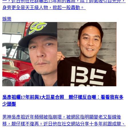
一，近日他在社群曬出15年前的舊照，除了帥氣吸引目光外，
身旁更全是天王級人物，掀起一股轟動。
娛樂
吳彥祖曬17年前與3大巨星合照 靚仔樣反自嘲︰看看我有多
少頭髮
男神吳彥祖近年頻頻被指崩壞，被網民指明顯變老又髮線後
移，靚仔樣不復再。近日他在社交網站分享十多年前跟成龍、