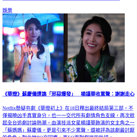
娛樂
《華燈》蘇慶儀遭譙「邪惡爆發」 楊謹華收罵聲：謝謝走心
Netflix懸疑夯劇《華燈初上》在18日釋出最終結局第三部，不
僅揭曉凶手真實身分，也一一交代所有劇情角色支線，再次掀
起全台追劇討論熱潮，由演技派女星楊謹華飾演的女主角之一
「蘇媽媽」蘇慶儀，更是引來不少罵聲，還被評為該劇最討厭