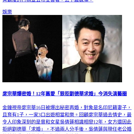
娛樂
庹宗華爆密婚！12年舊愛「狠拒劉德華求婚」今消失演藝圈
金鐘視帝庹宗華16日被爆出秘密再婚，對象是名印尼籍妻子，
且育有1子，一家3口出遊相當和樂。回顧庹宗華過去情史，最
令人印象深刻的是曾和女星吳倩蓮相識相戀12年，女方還因此
拒絕劉德華「求婚」，不過兩人分手後，吳倩蓮與現任老公婚