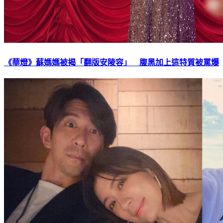
《華燈》蘇媽媽被揭「翻版安陵容」 腹黑加上這特質被罵爆