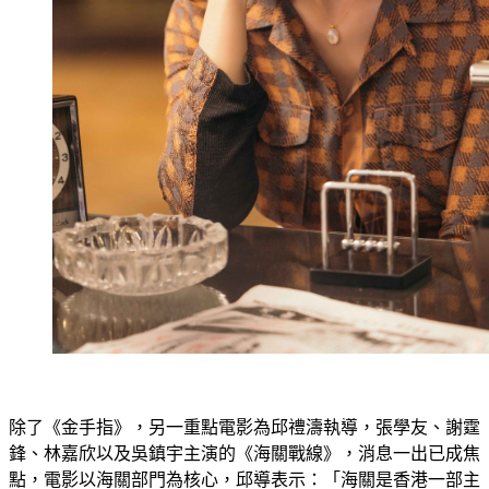
除了《金手指》，另一重點電影為邱禮濤執導，張學友、謝霆
鋒、林嘉欣以及吳鎮宇主演的《海關戰線》，消息一出已成焦
點，電影以海關部門為核心，邱導表示：「海關是香港一部主