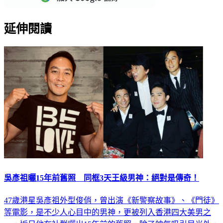
延伸閱讀
吳彥祖曬15年前舊照 同框3天王級男神：絕對是傳奇！
47歲港星吳彥祖外型俊俏，曾出演《新警察故事》、《門徒》
等電影，是不少人心目中的男神，更被列入香港四大美男之