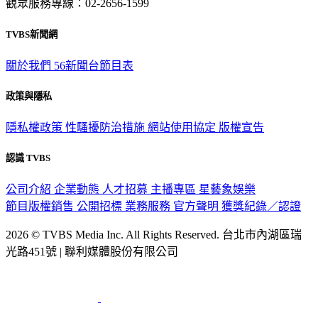
觀眾服務專線：02-2656-1599
TVBS新聞網
關於我們
56新聞台節目表
政策與隱私
隱私權政策
性騷擾防治措施
網站使用協定
版權宣告
認識 TVBS
公司介紹
企業動態
人才招募
主播專區
星藝象娛樂
節目版權銷售
公開招標
業務服務
官方聲明
獲獎紀錄／認證
2026 © TVBS Media Inc. All Rights Reserved. 台北市內湖區瑞
光路451號 | 聯利媒體股份有限公司