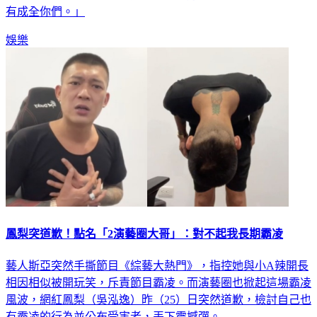
有成全你們。」
娛樂
鳳梨突道歉！點名「2演藝圈大哥」：對不起我長期霸凌
藝人斯亞突然手撕節目《綜藝大熱門》，指控她與小A辣開長
相因相似被開玩笑，斥責節目霸凌。而演藝圈也掀起這場霸凌
風波，網紅鳳梨（吳泓逸）昨（25）日突然道歉，檢討自己也
有霸凌的行為並公布受害者，丟下震撼彈。