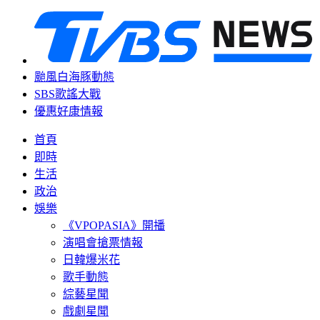
颱風白海豚動態
SBS歌謠大戰
優惠好康情報
首頁
即時
生活
政治
娛樂
《VPOPASIA》開播
演唱會搶票情報
日韓爆米花
歌手動態
綜藝星聞
戲劇星聞