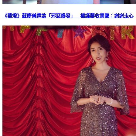
《華燈》蘇慶儀遭譙「邪惡爆發」 楊謹華收罵聲：謝謝走心