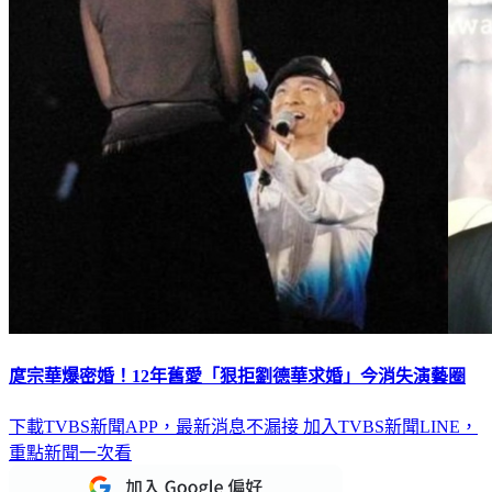
庹宗華爆密婚！12年舊愛「狠拒劉德華求婚」今消失演藝圈
下載TVBS新聞APP，最新消息不漏接
加入TVBS新聞LINE，
重點新聞一次看