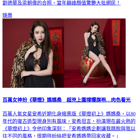
劉德華及梁朝偉的合照，當年巔峰顏值驚艷大批網民！
娛樂
百萬女神扮《華燈》媽媽桑 超兇上圍撐爆旗袍…肉色看光
百萬人氣女星安希近期化身暗黑版《華燈初上》媽媽桑，以80
年代的復古造型現身別有風味，安希坦言，扮演現在最火熱的
《華燈初上》令他印象深刻：「安希媽媽企劃讓我跳脫與我以
往不同的風格，很期待紛絲把安希媽媽帶回家收藏。」