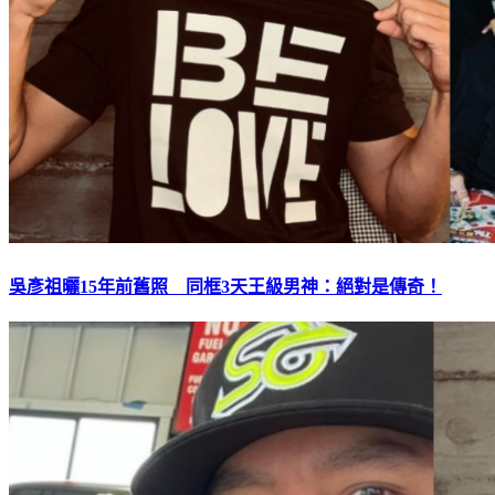
吳彥祖曬15年前舊照 同框3天王級男神：絕對是傳奇！