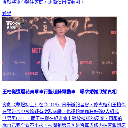
後就將重心轉往家庭，逐漸淡出演藝圈。
娛樂
王柏傑遭爆花東單車行整趟騎電動車 曝求婚謝欣穎真相
夯劇《華燈初上》在今（15）日舉辦記者會，修杰楷和王柏傑
在預告片中被懷疑有激烈床戲，也讓粉絲瘋狂敲碗2人組成
「男男CP」，而王柏傑在記者會上對於這樣的反應，佩服的
說自己完全看不出來，被問到第三季是否真與修杰楷有激烈床