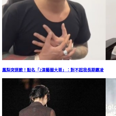
鳳梨突道歉！點名「2演藝圈大哥」：對不起我長期霸凌