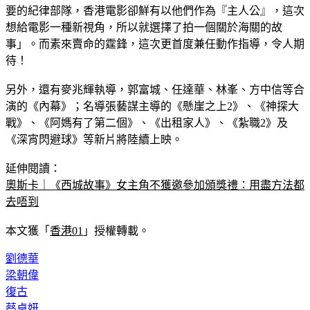
要的紀律部隊，香港電影卻鮮有以他們作為『主人公』，這次
想給電影一種新視角，所以就選擇了拍一個關於海關的故
事」。而素來賣命的霆鋒，這次更首度兼任動作指導，令人期
待！
另外，還有麥兆輝執導，郭富城、任達華、林峯、方中信等合
演的《內幕》；名導張藝謀主導的《懸崖之上2》、《神探大
戰》、《阿媽有了第二個》、《出租家人》、《紮職2》及
《深宵閃避球》等新片將陸續上映。
延伸閱讀：
奧斯卡｜《西城故事》女主角不獲邀參加頒獎禮：用盡方法都
去唔到
本文獲「
香港01
」授權轉載。
劉德華
梁朝偉
復古
蔡卓妍