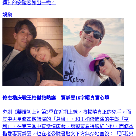
傳》的安陵容如出一轍。
娛樂
修杰楷床戰王柏傑掀熱議 賈靜雯16字曝真實心境
夯劇《華燈初上》第3季在近期上線，將揭曉真正的兇手，而
其中男星修杰楷飾演的「葛檢」，和王柏傑飾演的牛郎「亨
利」，在第三季中有激情床戲，讓觀眾看得臉紅心跳，而修杰
楷愛妻賈靜雯，也在老公臉書貼文下方無奈地直說：「那我只