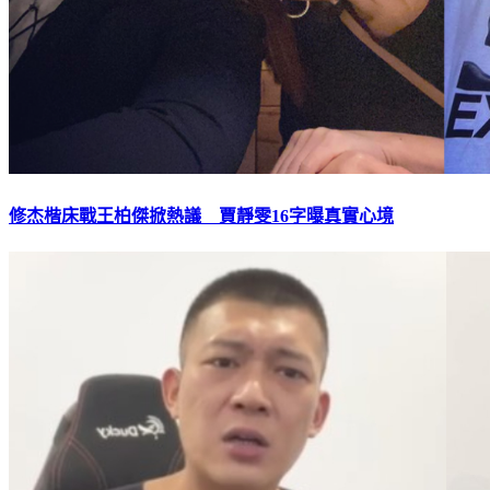
修杰楷床戰王柏傑掀熱議 賈靜雯16字曝真實心境