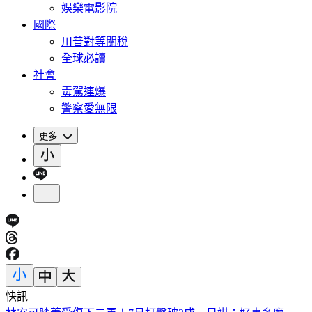
娛樂電影院
國際
川普對等關稅
全球必讀
社會
毒駕連爆
警察愛無限
更多
快訊