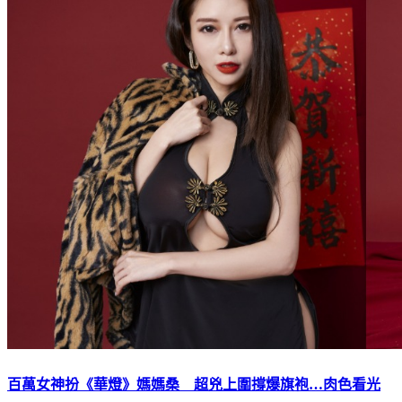
百萬女神扮《華燈》媽媽桑 超兇上圍撐爆旗袍…肉色看光