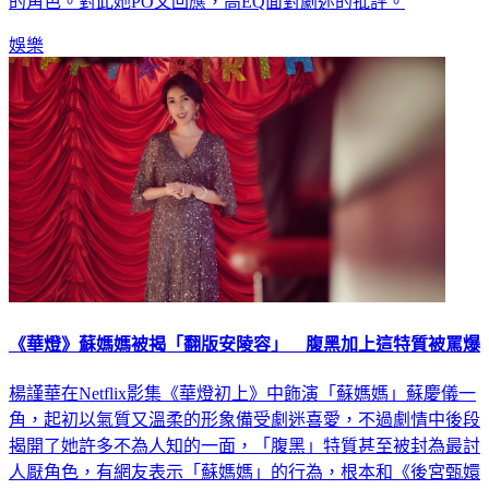
的角色。對此她PO文回應，高EQ面對劇迷的批評。
娛樂
《華燈》蘇媽媽被揭「翻版安陵容」 腹黑加上這特質被罵爆
楊謹華在Netflix影集《華燈初上》中飾演「蘇媽媽」蘇慶儀一
角，起初以氣質又溫柔的形象備受劇迷喜愛，不過劇情中後段
揭開了她許多不為人知的一面，「腹黑」特質甚至被封為最討
人厭角色，有網友表示「蘇媽媽」的行為，根本和《後宮甄嬛