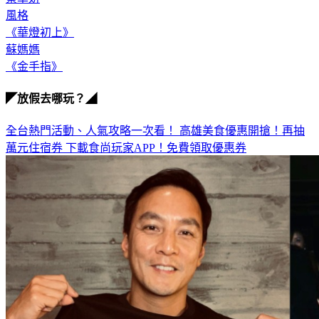
風格
《華燈初上》
蘇媽媽
《金手指》
◤放假去哪玩？◢
全台熱門活動、人氣攻略一次看！
高雄美食優惠開搶！再抽
萬元住宿券
下載食尚玩家APP！免費領取優惠券