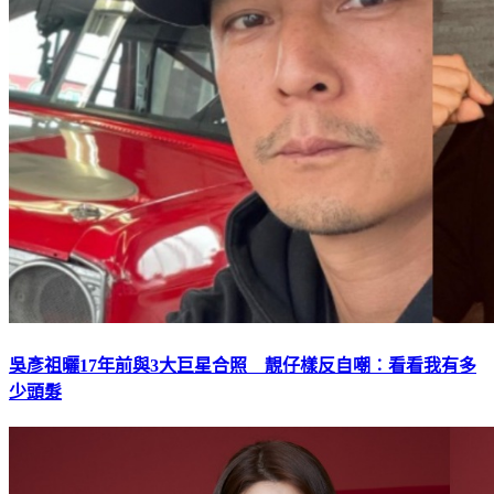
吳彥祖曬17年前與3大巨星合照 靚仔樣反自嘲︰看看我有多
少頭髮