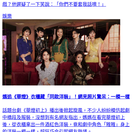
戲？他遲疑了一下笑說：「你們不要套我話唷！」
娛樂
媽追《華燈》衣櫃藏「同款洋裝」！網見照片驚呆：一模一樣
話題台劇《華燈初上》播出後掀起旋風，不少人紛紛模仿起劇
中橋段及服裝，沒想到有名網友指出，媽媽在看完華燈初上
後，從衣櫃拿出一件酒紅色洋裝，竟和劇中角色「雅雅」身上
的洋裝一模一樣，超狂巧合引起網友熱議。