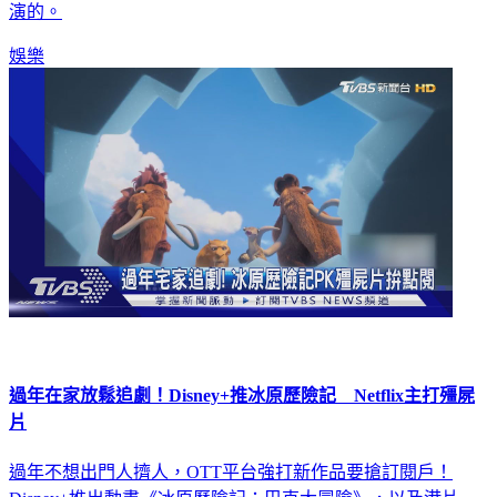
演的。
娛樂
過年在家放鬆追劇！Disney+推冰原歷險記 Netflix主打殭屍
片
過年不想出門人擠人，OTT平台強打新作品要搶訂閱戶！