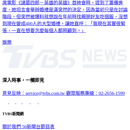
席電影《諸葛四郎－英雄的英雄》首映會時，提到了籌備進
度，她坦言會舉辦婚禮是滿突然的決定，因為當初只是在討論
階段，但突然被爆料就想說在年前時找親朋好友吃個飯，沒想
到現在變成400人的大型婚禮，讓她直呼：「我現在其實很緊
張，一直在想要怎麼每個人都照顧到。」
娛樂
深入時事，一觸即見
意見反映：service@tvbs.com.tw
觀眾服務專線：02-2656-1599
TVBS新聞網
關於我們
56新聞台節目表