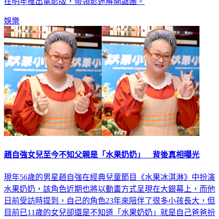
在明年推出電影版，帶領影迷解開謎團。
娛樂
趙自強女兒至今不知父親是「水果奶奶」 背後真相曝光
現年56歲的男星趙自強在經典兒童節目《水果冰淇淋》中扮演
水果奶奶，該角色近期也將以動畫方式呈現在大銀幕上，而他
日前受訪時提到，自己的角色23年來陪伴了很多小孩長大，但
目前已11歲的女兒卻還是不知道「水果奶奶」就是自己爸爸扮