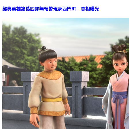
經典英雄諸葛四郎無預警現身西門町 真相曝光