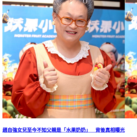
趙自強女兒至今不知父親是「水果奶奶」 背後真相曝光