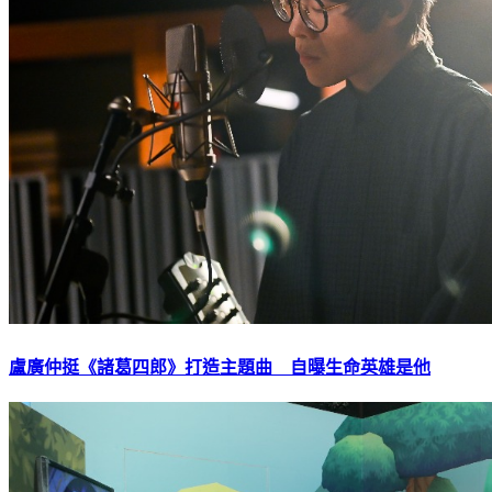
盧廣仲挺《諸葛四郎》打造主題曲 自曝生命英雄是他