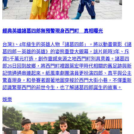
經典英雄諸葛四郎無預警現身西門町 真相曝光
台灣3、4年級生的英雄人物「諸葛四郎」，將以動畫電影《諸
葛四郎－英雄的英雄》的姿態重登大銀幕，該片耗時3年、斥
資5千萬元打造，創作靈感來源之地西門町別具意義。諸葛四
郎26日回到故鄉，將西門町裡跟葉宏甲時代相關的舊足跡與新
記憶通通串連起來。紙風車劇團演員更扮演四郎、真平與公主
驚喜現身，和參賽者跟著地圖穿梭於西門大街小巷，不僅重新
認識繁華西門的前世今生，也了解諸葛四郎誕生的故事。
娛樂