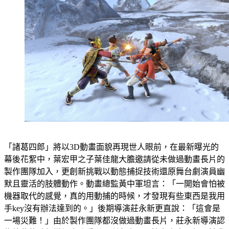
「諸葛四郎」將以3D動畫面貌再現世人眼前，在最新曝光的
幕後花絮中，葉宏甲之子葉佳龍大膽邀請從未做過動畫長片的
製作團隊加入，更創新挑戰以動態捕捉技術還原舞台劇演員幽
默且靈活的肢體動作。動畫總監黃中軍坦言：「一開始會怕被
機器取代的感覺，真的用動捕的時候，才發現有些東西是我用
手key沒有辦法達到的。」後期導演莊永新更直說：「這會是
一場災難！」由於製作團隊都沒做過動畫長片，莊永新導演認