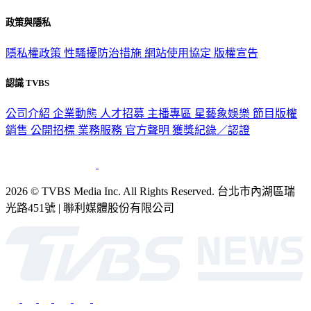
政策與隱私
隱私權政策
性騷擾防治措施
網站使用協定
版權宣告
認識 TVBS
公司介紹
企業動態
人才招募
主播專區
星藝象娛樂
節目版權
銷售
公開招標
業務服務
官方聲明
獲獎紀錄／認證
2026 © TVBS Media Inc. All Rights Reserved. 台北市內湖區瑞
光路451號 | 聯利媒體股份有限公司