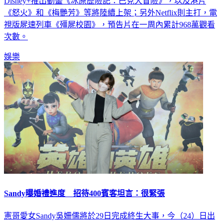
Disney+推出動畫《冰原歷險記：巴克大冒險》，以及港片
《怒火》和《梅艷芳》等將陸續上架；另外Netflix則主打，電
視版屍速列車《殭屍校園》，預告片在一周內累計968萬觀看
次數。
娛樂
Sandy曝婚禮進度 招待400賓客坦言：很緊張
憲哥愛女Sandy吳姍儒將於29日完成終生大事，今（24）日出