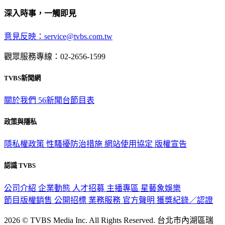
深入時事，一觸即見
意見反映：service@tvbs.com.tw
觀眾服務專線：02-2656-1599
TVBS新聞網
關於我們
56新聞台節目表
政策與隱私
隱私權政策
性騷擾防治措施
網站使用協定
版權宣告
認識 TVBS
公司介紹
企業動態
人才招募
主播專區
星藝象娛樂
節目版權銷售
公開招標
業務服務
官方聲明
獲獎紀錄／認證
2026 © TVBS Media Inc. All Rights Reserved. 台北市內湖區瑞