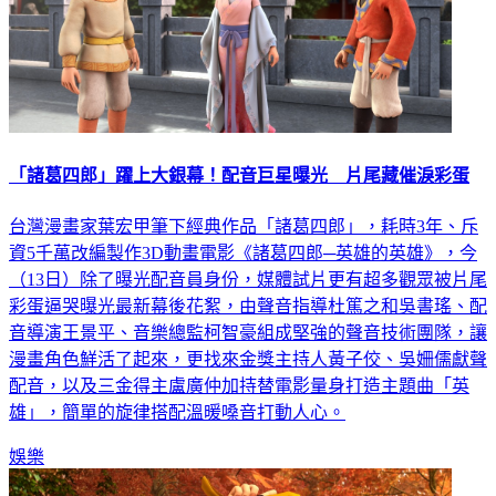
「諸葛四郎」躍上大銀幕！配音巨星曝光 片尾藏催淚彩蛋
台灣漫畫家葉宏甲筆下經典作品「諸葛四郎」，耗時3年、斥
資5千萬改編製作3D動畫電影《諸葛四郎─英雄的英雄》，今
（13日）除了曝光配音員身份，媒體試片更有超多觀眾被片尾
彩蛋逼哭曝光最新幕後花絮，由聲音指導杜篤之和吳書瑤、配
音導演王景平、音樂總監柯智豪組成堅強的聲音技術團隊，讓
漫畫角色鮮活了起來，更找來金獎主持人黃子佼、吳姍儒獻聲
配音，以及三金得主盧廣仲加持替電影量身打造主題曲「英
雄」，簡單的旋律搭配溫暖嗓音打動人心。
娛樂