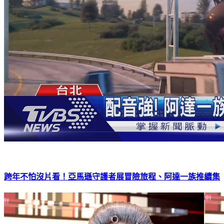
跨年不怕沒片看！亞馬遜守護者展冒險旅程、阿達一族推續集