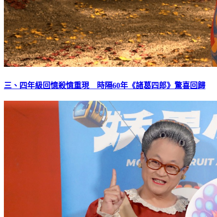
三、四年級回憶殺憶重現 時隔60年《諸葛四郎》驚喜回歸