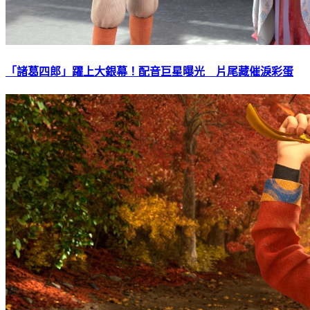
「諸葛四郎」躍上大銀幕！配音巨星曝光 片尾藏催淚彩蛋