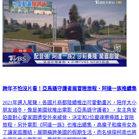
跨年不怕沒片看！亞馬遜守護者展冒險旅程、阿達一族推續集
2021年邁入尾聲，各國片商都陸續推出可愛動畫片，陪伴大小
朋友過冬。像是美國就推出電影《亞馬遜守護者》，女主角安
珀面對心愛家園遭受外來威脅，決定和2位靈魂嚮導踏上冒險
旅程，另外電影《阿達一族》也推出續集，高魔子和魔帝女為
了讓家庭團結，展開橫跨美國的假期生活，而名偵探柯南也將