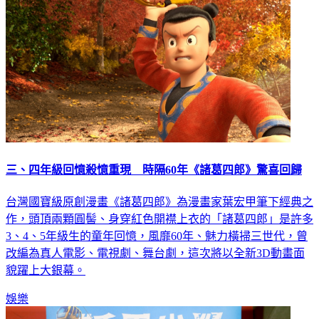
三、四年級回憶殺憶重現 時隔60年《諸葛四郎》驚喜回歸
台灣國寶級原創漫畫《諸葛四郎》為漫畫家葉宏甲筆下經典之
作，頭頂兩顆圓髻、身穿紅色開襟上衣的「諸葛四郎」是許多
3、4、5年級生的童年回憶，風靡60年、魅力橫掃三世代，曾
改編為真人電影、電視劇、舞台劇，這次將以全新3D動畫面
貌躍上大銀幕。
娛樂