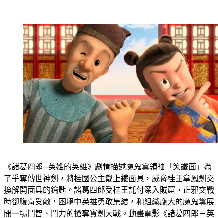
《諸葛四郎─英雄的英雄》劇情描述魔鬼黨領袖「笑鐵面」為
了爭奪傳世神劍，將桂國公主戴上鐵面具，威脅桂王拿鳳劍交
換解開面具的鑰匙。諸葛四郎受桂王託付深入賊窟，正邪交戰
時卻腹背受敵，困境中英雄勇敢集結，和組織龐大的魔鬼黨展
開一場鬥智、鬥力的搶奪寶劍大戰。動畫電影《諸葛四郎－英