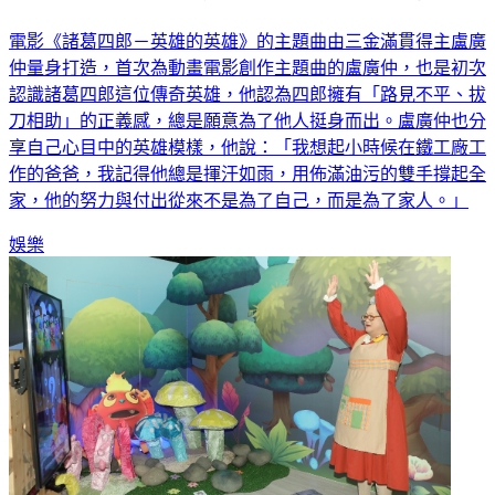
電影《諸葛四郎－英雄的英雄》的主題曲由三金滿貫得主盧廣
仲量身打造，首次為動畫電影創作主題曲的盧廣仲，也是初次
認識諸葛四郎這位傳奇英雄，他認為四郎擁有「路見不平、拔
刀相助」的正義感，總是願意為了他人挺身而出。盧廣仲也分
享自己心目中的英雄模樣，他說：「我想起小時候在鐵工廠工
作的爸爸，我記得他總是揮汗如雨，用佈滿油污的雙手撐起全
家，他的努力與付出從來不是為了自己，而是為了家人。」
娛樂