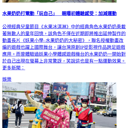
水果奶奶打電動「玩自己」 親曝初體驗感受：加減運動
公視經典兒童節目《水果冰淇淋》中的經典角色水果奶奶乘載
著無數人的童年回憶，該角色不僅在近期即將推出延伸製作的
動畫長片《妖果小學–水果奶奶的大秘密》，聯名授權動畫改
編的遊戲也躍上國際舞台，讓台灣原創IP從影視作品跨足遊戲
應用。而曾體驗過妖果小學體感遊戲機台的水果奶奶一開始對
於自己出現在螢幕上非常驚訝，笑說這也是有一點運動效果。
更多新聞：
娛樂