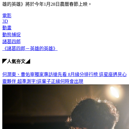
雄的英雄》將於今年1月28日農曆春節上映。
電影
3D
動畫
動態捕捉
諸葛四郎
《諸葛四郎－英雄的英雄》
◤人氣夯文◢
何潤東、曹佑寧獨家專訪搶先看
8月緣分排行榜 這星座遇見心
靈夥伴
超準測字!這輩子正緣何時會出現