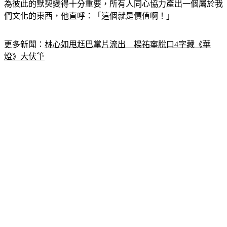
為彼此的默契變得十分重要，所有人同心協力產出一個屬於我
們文化的東西，他直呼：「這個就是價值啊！」
更多新聞：
林心如甩尪巴掌片流出　楊祐寧脫口4字藏《華
燈》大伏筆