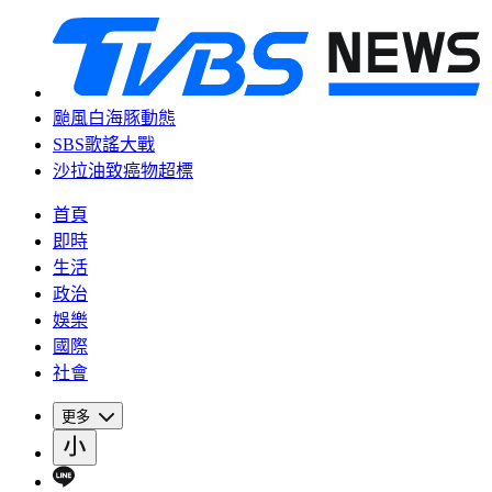
颱風白海豚動態
SBS歌謠大戰
沙拉油致癌物超標
首頁
即時
生活
政治
娛樂
國際
社會
更多