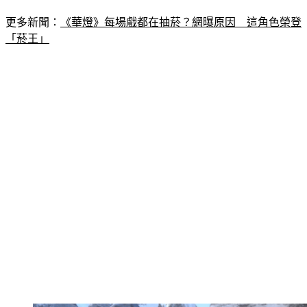
更多新聞：
《華燈》每場戲都在抽菸？網曝原因　這角色榮登
「菸王」