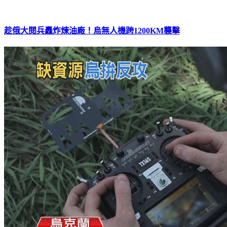
趁俄大閱兵轟炸煉油廠！烏無人機跨1200KM襲擊