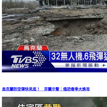
烏克蘭防空彈快見底！ 芬蘭示警：俄恐春季大進攻