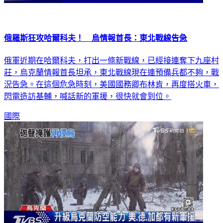
俄羅斯狂攻哈爾科夫！ 烏情報首長：東北戰線告急
俄軍近期在哈爾科夫，打出一條新戰線，已經接連奪下九座村
莊，烏克蘭情報首長坦承，東北戰線現在連預備兵都不夠，戰
況告急。在這個危急時刻，美國國務卿布林肯，再度搭火車，
閃電造訪基輔，喊話新的軍援，很快就會到位。
國際