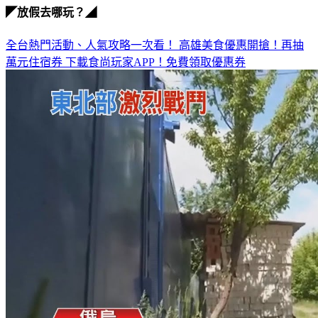
全台熱門活動、人氣攻略一次看！
高雄美食優惠開搶！再抽
萬元住宿券
下載食尚玩家APP！免費領取優惠券