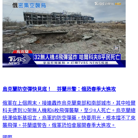
烏克蘭防空彈快見底！ 芬蘭示警：俄恐春季大進攻
俄軍在上個周末，接連轟炸烏克蘭東部和南部城市，其中哈爾
科夫遭到32架無人機和6枚飛彈襲擊，至少8人死亡。烏克蘭總
統澤倫斯基坦言，烏軍的防空彈藥，快要用光，根本擋不了來
襲飛彈。芬蘭還警告，俄軍恐怕會展開春季大進攻。
國際