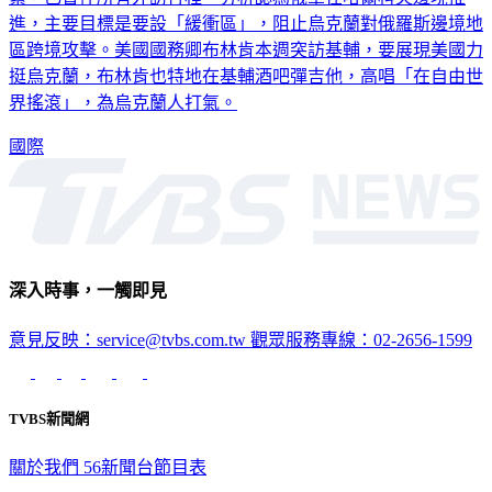
區跨境攻擊。美國國務卿布林肯本週突訪基輔，要展現美國力
挺烏克蘭，布林肯也特地在基輔酒吧彈吉他，高唱「在自由世
界搖滾」，為烏克蘭人打氣。
國際
深入時事，一觸即見
意見反映：service@tvbs.com.tw
觀眾服務專線：02-2656-1599
TVBS新聞網
關於我們
56新聞台節目表
政策與隱私