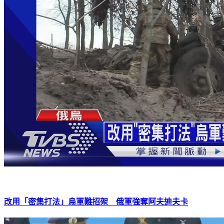
改用「密集打法」烏軍難招架 俄軍強奪阿夫迪夫卡