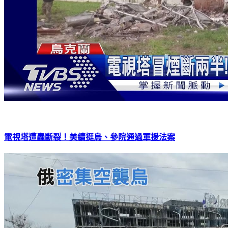
電視塔遭轟斷裂！美續挺烏、參院通過軍援法案