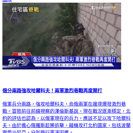
俄分兩路強攻哈爾科夫！兩軍激烈巷戰再度開打
俄軍兵分兩路，強攻哈爾科夫，烏俄兩軍在邊境爆發激烈巷
戰。冒險前往前線視察的澤倫斯基說，現在戰況逐漸穩定，北
約的評估也認為，以俄軍現在的兵力，應該不足以攻下哈爾科
夫。由於擔心俄羅斯趁勝追擊，藉機攻打北約國家，包括波蘭
跟愛沙尼亞，分別舉行軍演因應。