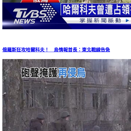
俄羅斯狂攻哈爾科夫！ 烏情報首長：東北戰線告急