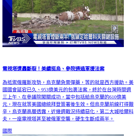
電視塔遭轟斷裂！美續挺烏、參院通過軍援法案
為抵禦俄羅斯攻勢，烏克蘭急需彈藥，等的就是西方援助。美
國國會延宕已久、953億美元的包裹法案，終於在台灣時間週
三上午、在參議院闖關成功，當中包括給烏克蘭的610億美
元，現在就等美國總統拜登簽署後生效。但烏克蘭前線打得艱
辛，烏克蘭高層透露，近幾週戰況持續惡化，第二大城哈爾科
夫，一座電視塔甚至被俄軍空襲，硬生生斷成兩半。
國際