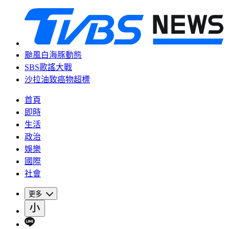
颱風白海豚動態
SBS歌謠大戰
沙拉油致癌物超標
首頁
即時
生活
政治
娛樂
國際
社會
更多