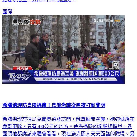
國際
希臘總理訪烏險遇襲！烏俄激戰從黑夜打到黎明
希臘總理前往烏克蘭奧德薩訪問，俄軍展開空襲，砲彈就落在
距離車隊，只有500公尺的地方。差點遇險的希臘總理說，各
國領袖都應該來體會看看，現在烏克蘭人天天面臨的險境。另
外俄羅斯總統大選即將登場，納瓦尼遺孀號召支持者，在選票