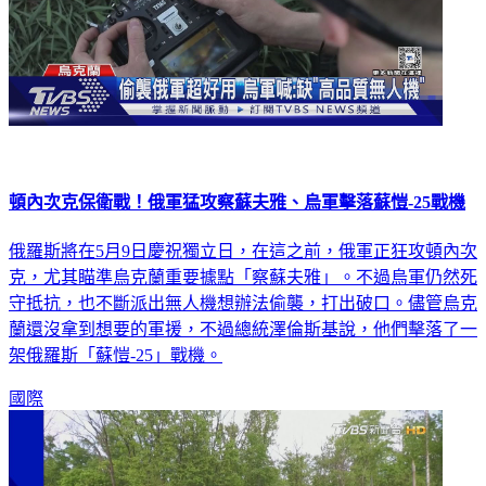
頓內次克保衛戰！俄軍猛攻察蘇夫雅、烏軍擊落蘇愷-25戰機
俄羅斯將在5月9日慶祝獨立日，在這之前，俄軍正狂攻頓內次
克，尤其瞄準烏克蘭重要據點「察蘇夫雅」。不過烏軍仍然死
守抵抗，也不斷派出無人機想辦法偷襲，打出破口。儘管烏克
蘭還沒拿到想要的軍援，不過總統澤倫斯基說，他們擊落了一
架俄羅斯「蘇愷-25」戰機。
國際