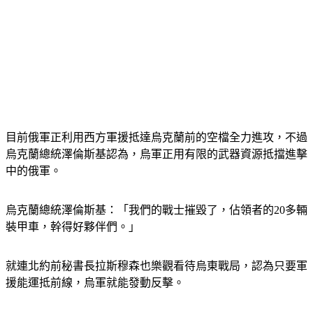
目前俄軍正利用西方軍援抵達烏克蘭前的空檔全力進攻，不過
烏克蘭總統澤倫斯基認為，烏軍正用有限的武器資源抵擋進擊
中的俄軍。
烏克蘭總統澤倫斯基：「我們的戰士摧毀了，佔領者的20多輛
裝甲車，幹得好夥伴們。」
就連北約前秘書長拉斯穆森也樂觀看待烏東戰局，認為只要軍
援能運抵前線，烏軍就能發動反擊。
前北約秘書長Anders Fogh Rasmussen：「如果我們提供烏克蘭