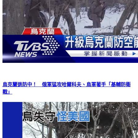
烏克蘭退防中！ 俄軍猛攻哈爾科夫、烏軍著手「基輔防衛
戰」