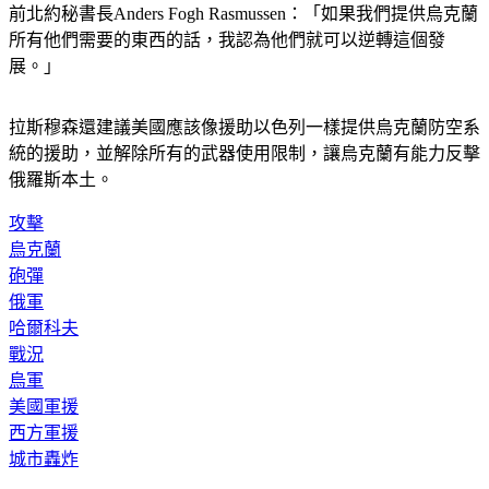
所有他們需要的東西的話，我認為他們就可以逆轉這個發
展。」
拉斯穆森還建議美國應該像援助以色列一樣提供烏克蘭防空系
統的援助，並解除所有的武器使用限制，讓烏克蘭有能力反擊
俄羅斯本土。
攻擊
烏克蘭
砲彈
俄軍
哈爾科夫
戰況
烏軍
美國軍援
西方軍援
城市轟炸
◤放假去哪玩？◢