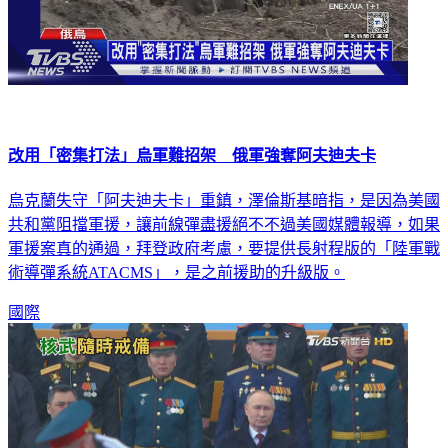
改用「密集打法」烏軍難招架 俄軍強奪阿夫迪夫卡
烏克蘭失守「阿夫迪夫卡」重鎮，澤倫斯基暗指，是因為美國
共和黨阻擋軍援，讓前線彈盡援絕不不過美國媒體報導，如果
軍援案真的通過，拜登政府考慮，要提供長射程版的「陸軍戰
術導彈系統ATACMS」，是之前援助的升級版。
國際