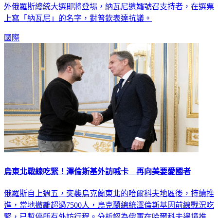
上寫「納瓦尼」的名字，對普欽表達抗議。
國際
烏東北戰線吃緊！澤倫斯基外訪喊卡 再向美要愛國者
俄羅斯自上週五，突襲烏克蘭東北的哈爾科夫地區後，持續推
進，當地撤離超過7500人，烏克蘭總統澤倫斯基因前線戰況吃
緊，已暫停所有外訪行程。分析認為俄軍在哈爾科夫邊境推
進，主要目標是要設「緩衝區」，阻止烏克蘭對俄羅斯邊境地