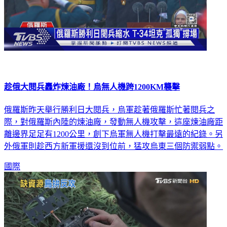
趁俄大閱兵轟炸煉油廠！烏無人機跨1200KM襲擊
俄羅斯昨天舉行勝利日大閱兵，烏軍趁著俄羅斯忙著閱兵之
際，對俄羅斯內陸的煉油廠，發動無人機攻擊，這座煉油廠距
離邊界足足有1200公里，創下烏軍無人機打擊最遠的紀錄。另
外俄軍則趁西方新軍援還沒到位前，猛攻烏東三個防禦弱點。
國際