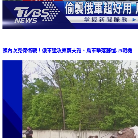
頓內次克保衛戰！俄軍猛攻察蘇夫雅、烏軍擊落蘇愷-25戰機