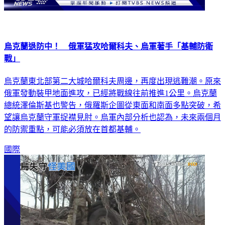
烏克蘭退防中！ 俄軍猛攻哈爾科夫、烏軍著手「基輔防衛
戰」
烏克蘭東北部第二大城哈爾科夫周邊，再度出現逃難潮。原來
俄軍發動裝甲地面進攻，已經將戰線往前推進1公里。烏克蘭
總統澤倫斯基也警告，俄羅斯企圖從東面和南面多點突破，希
望讓烏克蘭守軍捉襟見肘。烏軍內部分析也認為，未來兩個月
的防禦重點，可能必須放在首都基輔。
國際