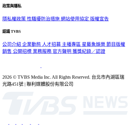
隱私權政策
性騷擾防治措施
網站使用協定
版權宣告
認識 TVBS
公司介紹
企業動態
人才招募
主播專區
星藝象娛樂
節目版權
銷售
公開招標
業務服務
官方聲明
獲獎紀錄／認證
2026 © TVBS Media Inc. All Rights Reserved. 台北市內湖區瑞
光路451號 | 聯利媒體股份有限公司
深入時事，一觸即見