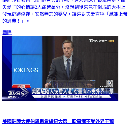
眼睜睜看著自己僅4個月大的小孩「連人帶床」被風捲走，痛
失愛子的心情讓2人痛苦萬分，沒想到後來竟在倒塌的大樹上
發現奇蹟倖存、安然無恙的嬰兒，讓這對夫妻直呼「感謝上帝
的恩典！」。
國際
美國駐陸大使伯恩斯看總統大選 盼臺灣不受外界干預