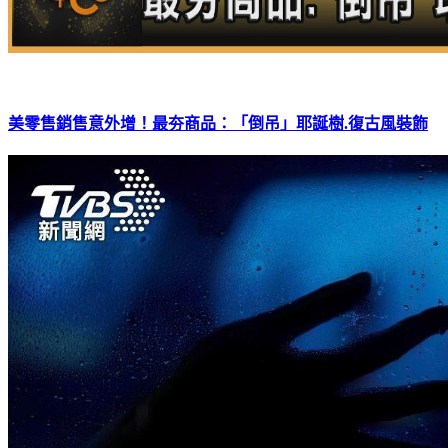
美零售銷售意外增！最夯商品：「倒吊」耶誕樹.復古風裝飾