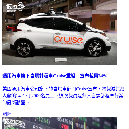
通用汽車旗下自駕計程車Cruise重組 宣布裁員24%
美國通用汽車公司旗下的自駕車部門Cruise宣布，將裁減其總
人數的24%，即900名員工。這次裁員是無人自駕計程車行業
的最新動盪。
國際