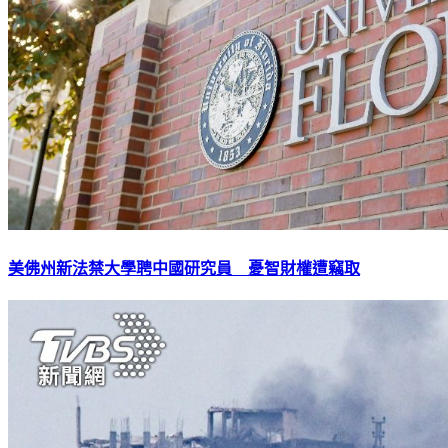
美佛州新法禁大學聘中國研究員 憂智財權遭竊取