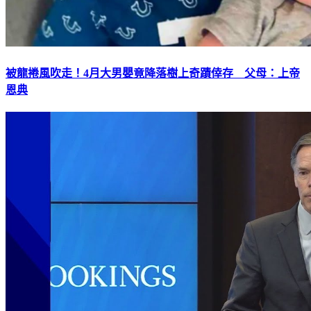
被龍捲風吹走！4月大男嬰竟降落樹上奇蹟倖存 父母：上帝
恩典