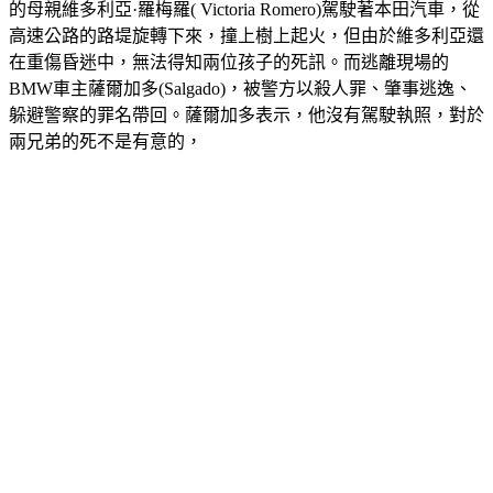
的母親維多利亞·羅梅羅( Victoria Romero)駕駛著本田汽車，從
高速公路的路堤旋轉下來，撞上樹上起火，但由於維多利亞還
在重傷昏迷中，無法得知兩位孩子的死訊。而逃離現場的
BMW車主薩爾加多(Salgado)，被警方以殺人罪、肇事逃逸、
躲避警察的罪名帶回。薩爾加多表示，他沒有駕駛執照，對於
兩兄弟的死不是有意的，