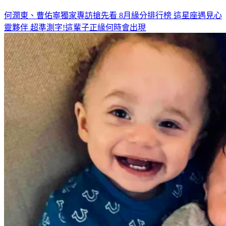
何潤東、曹佑寧獨家專訪搶先看
8月緣分排行榜 這星座遇見心
靈夥伴
超準測字!這輩子正緣何時會出現