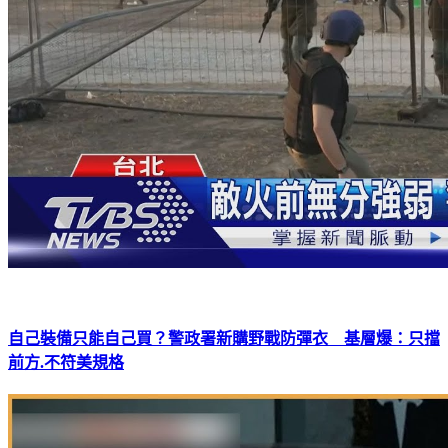
自己裝備只能自己買？警政署新購野戰防彈衣 基層爆：只擋
前方.不符美規格