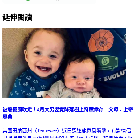
延伸閱讀
被龍捲風吹走！4月大男嬰竟降落樹上奇蹟倖存 父母：上帝
恩典
美國田納西州（Tennessee）近日遭逢龍捲風襲擊，有對情侶