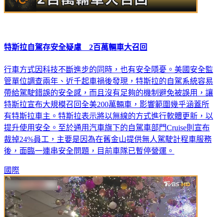
特斯拉自駕存安全疑慮 2百萬輛車大召回
行車方式因科技不斷進步的同時，也有安全隱憂。美國安全監
管單位調查兩年、近千起車禍後發現，特斯拉的自駕系統容易
帶給駕駛錯誤的安全感，而且沒有足夠的機制避免被誤用，讓
特斯拉宣布大規模召回全美200萬輛車，影響範圍幾乎涵蓋所
有特斯拉車主。特斯拉表示將以無線的方式進行軟體更新，以
提升使用安全。至於通用汽車旗下的自駕車部門Cruise則宣布
裁掉24%員工，主要是因為在舊金山提供無人駕駛計程車服務
後，面臨一連串安全問題，目前車隊已暫停營運。
國際