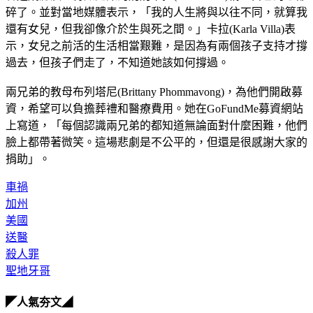
碎了。並對當地媒體表示，「我的人生將與以往不同，就算我
還有女兒，但我卻像介於生與死之間。」卡拉(Karla Villa)表
示，女兒之前活的生活相當艱難，是因為有兩個孩子支持才撐
過去，但孩子們走了，不知道她該如何撐過。
兩兄弟的教母布列塔尼(Brittany Phommavong)，為他們開啟募
資，希望可以負擔葬禮和醫療費用。她在GoFundMe募資網站
上寫道，「每個認識兩兄弟的都知道無論面對什麼困難，他們
臉上都帶著微笑。這場悲劇是不公平的，但還是很感謝大家的
捐助」。
車禍
加州
美國
送醫
殺人罪
聖地牙哥
◤人氣夯文◢