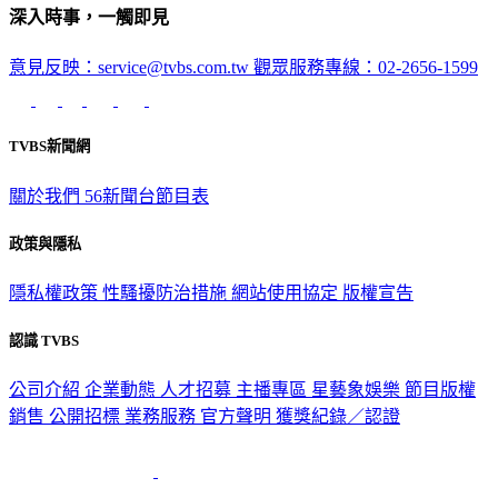
深入時事，一觸即見
意見反映：service@tvbs.com.tw
觀眾服務專線：02-2656-1599
TVBS新聞網
關於我們
56新聞台節目表
政策與隱私
隱私權政策
性騷擾防治措施
網站使用協定
版權宣告
認識 TVBS
公司介紹
企業動態
人才招募
主播專區
星藝象娛樂
節目版權
銷售
公開招標
業務服務
官方聲明
獲獎紀錄／認證