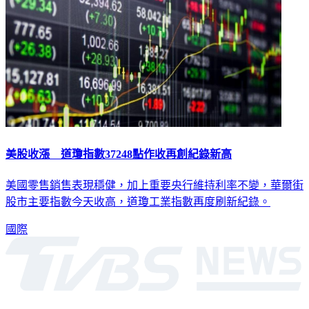
美股收漲 道瓊指數37248點作收再創紀錄新高
美國零售銷售表現穩健，加上重要央行維持利率不變，華爾街
股市主要指數今天收高，道瓊工業指數再度刷新紀錄。
國際