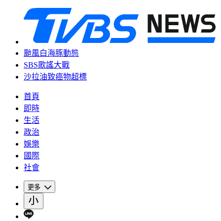
颱風白海豚動態
SBS歌謠大戰
沙拉油致癌物超標
首頁
即時
生活
政治
娛樂
國際
社會
更多