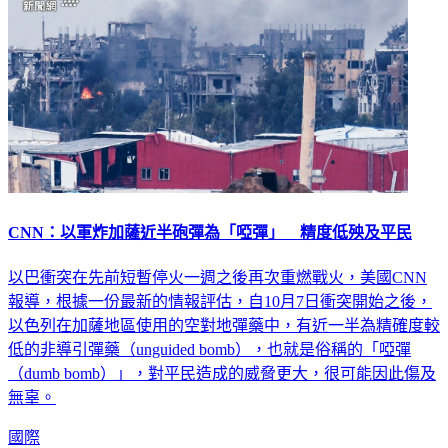
CNN：以軍炸加薩近半砲彈為「啞彈」 精度低殃及平民
以巴衝突在先前短暫停火一週之後再次重燃戰火，美國CNN
報導，根據一份最新的情報評估，自10月7日衝突開始之後，
以色列在加薩地區使用的空對地彈藥中，有近一半為精確度較
低的非導引彈藥（unguided bomb），也就是俗稱的「啞彈
（dumb bomb）」，對平民造成的威脅更大，很可能因此傷及
無辜。
國際