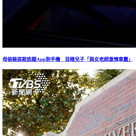
母偷裝這款追蹤App到手機 目睹兒子「與女老師激情車震」