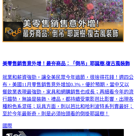
美零售銷售意外增！最夯商品：「倒吊」耶誕樹.復古風裝飾
就業和薪資強勁，讓全美民眾今年過節，很捨得花錢！週四公
布，美國11月零售銷售意外增加0.3%，優於預期，當中又以
餐飲業表現最強勁，家具和網購銷售也成長；再細看今年的流
行趨勢，無論是裝飾、禮品，都持續受電影芭比影響，出現各
種粉色系混搭；玩具方面，則以芭比和哈利波特系列賣最好；
至於今年最新奇，則是必須抬頭看的倒掛耶誕樹！
國際