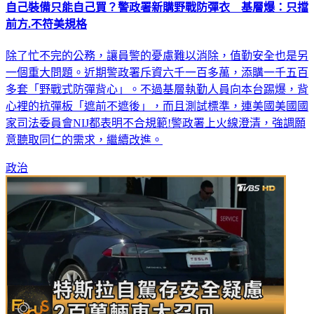
自己裝備只能自己買？警政署新購野戰防彈衣 基層爆：只擋
前方.不符美規格
除了忙不完的公務，讓員警的憂慮難以消除，值勤安全也是另
一個重大問題。近期警政署斥資六千一百多萬，添購一千五百
多套「野戰式防彈背心」。不過基層執勤人員向本台踢爆，背
心裡的抗彈板「遮前不遮後」，而且測試標準，連美國美國國
家司法委員會NIJ都表明不合規範!警政署上火線澄清，強調願
意聽取同仁的需求，繼續改進。
政治