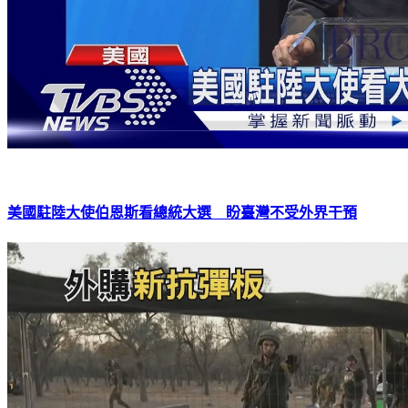
美國駐陸大使伯恩斯看總統大選 盼臺灣不受外界干預