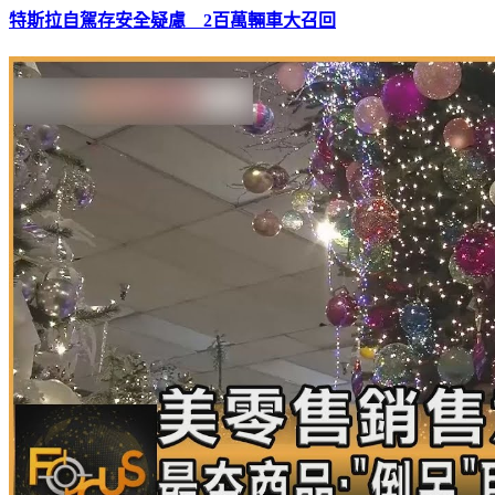
特斯拉自駕存安全疑慮 2百萬輛車大召回