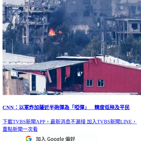
CNN：以軍炸加薩近半砲彈為「啞彈」 精度低殃及平民
下載TVBS新聞APP，最新消息不漏接
加入TVBS新聞LINE，
重點新聞一次看