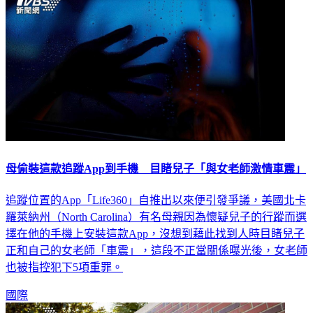
母偷裝這款追蹤App到手機 目睹兒子「與女老師激情車震」
追蹤位置的App「Life360」自推出以來便引發爭議，美國北卡
羅萊納州（North Carolina）有名母親因為懷疑兒子的行蹤而選
擇在他的手機上安裝這款App，沒想到藉此找到人時目睹兒子
正和自己的女老師「車震」，這段不正當關係曝光後，女老師
也被指控犯下5項重罪。
國際