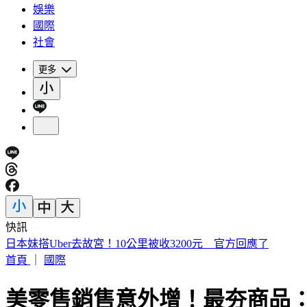
娛樂
國際
社會
更多
快訊
小草支持度流失5%全跑去民進黨？ 民眾黨周榆修：沒這感覺
首頁
｜
國際
美零售銷售意外增！最夯商品：