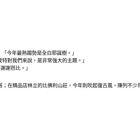
ndale)：「今年最熱趨勢是全白耶誕樹。」
man)：「哈利波特對我們來說，是非常強大的主題。」
分要謝謝芭比。」
搭；在精品店林立的比佛利山莊，今年則吹起復古風，陳列不少