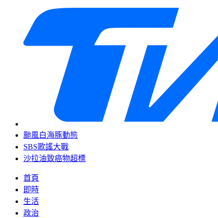
颱風白海豚動態
SBS歌謠大戰
沙拉油致癌物超標
首頁
即時
生活
政治