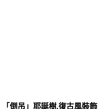
「倒吊」耶誕樹.復古風裝飾