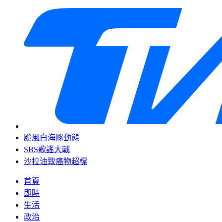
颱風白海豚動態
SBS歌謠大戰
沙拉油致癌物超標
首頁
即時
生活
政治