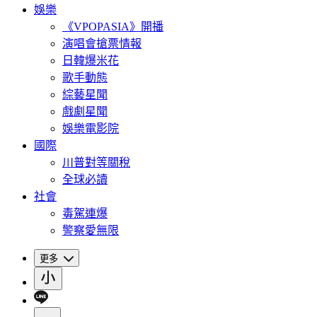
娛樂
《VPOPASIA》開播
演唱會搶票情報
日韓爆米花
歌手動態
綜藝星聞
戲劇星聞
娛樂電影院
國際
川普對等關稅
全球必讀
社會
毒駕連爆
警察愛無限
更多