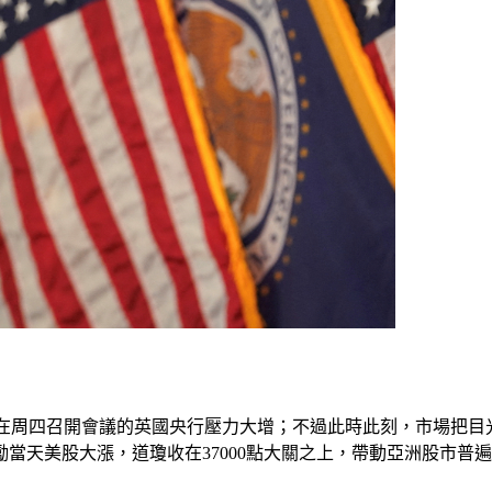
讓將在周四召開會議的英國央行壓力大增；不過此時此刻，市場把
當天美股大漲，道瓊收在37000點大關之上，帶動亞洲股市普