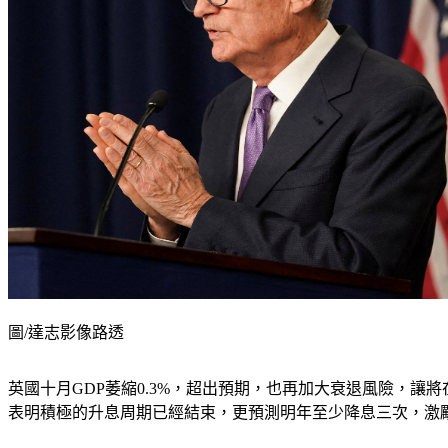
圖/達志影像路透
英國十月GDP萎縮0.3%，超出預期，也再加大衰退風險，
表明積極的升息周期已經結束，更預測明年至少降息三次，激勵