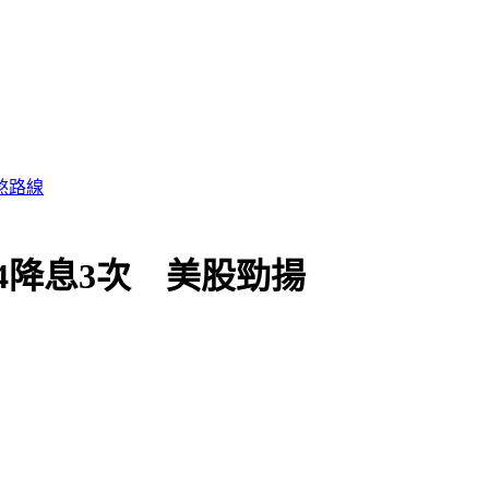
煞路線
24降息3次 美股勁揚