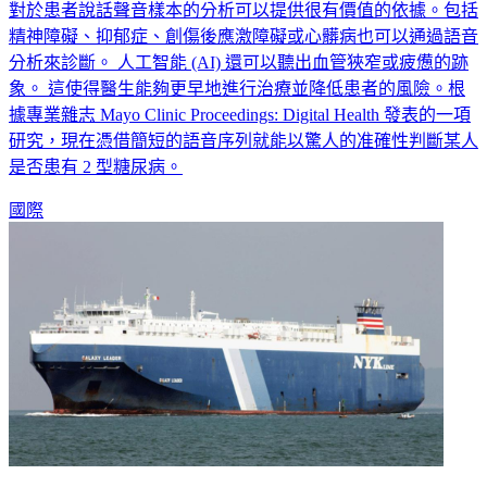
對於患者說話聲音樣本的分析可以提供很有價值的依據。包括
精神障礙、抑郁症、創傷後應激障礙或心髒病也可以通過語音
分析來診斷。 人工智能 (AI) 還可以聽出血管狹窄或疲憊的跡
象。 這使得醫生能夠更早地進行治療並降低患者的風險。根
據專業雜志 Mayo Clinic Proceedings: Digital Health 發表的一項
研究，現在憑借簡短的語音序列就能以驚人的准確性判斷某人
是否患有 2 型糖尿病。
國際