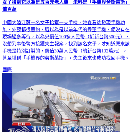
女子撿到它以為是五百元老人機 未料是「手機界勞斯萊斯」
值百萬
中國大陸江蘇一名女子拾獲一支手機，她查看後發現手機功
能、外觀都很簡約，還以為是以前年代的骨董手機，便沒有在
現場過多等待，以為只價值100多人民幣（近新台幣500元），
沒想到事後警方接獲失主報案，找到該名女子，才知道原來該
手機是特別訂製的，價值30萬人民幣（約新台幣132萬元），
甚至堪稱「手機界的勞斯萊斯」，失主後來也成功找回手機。
國際