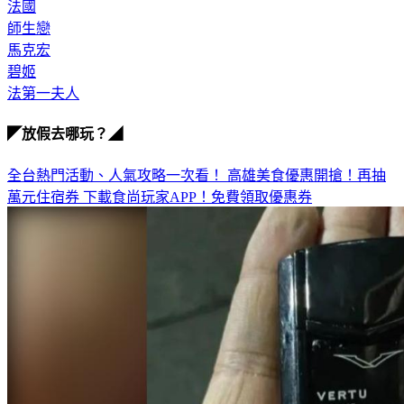
法國
師生戀
馬克宏
碧姬
法第一夫人
◤放假去哪玩？◢
全台熱門活動、人氣攻略一次看！
高雄美食優惠開搶！再抽
萬元住宿券
下載食尚玩家APP！免費領取優惠券