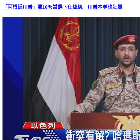
「阿根廷川普」贏10％當選下任總統 川普本尊也狂賀