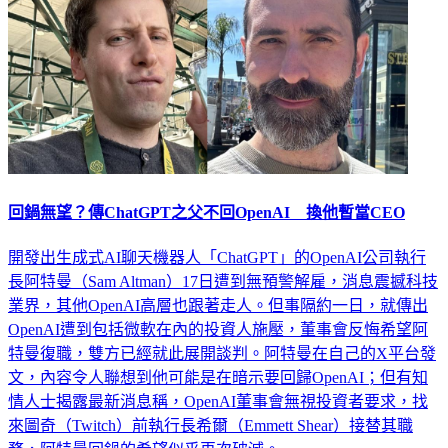
回鍋無望？傳ChatGPT之父不回OpenAI 換他暫當CEO
開發出生成式AI聊天機器人「ChatGPT」的OpenAI公司執行
長阿特曼（Sam Altman）17日遭到無預警解雇，消息震撼科技
業界，其他OpenAI高層也跟著走人。但事隔約一日，就傳出
OpenAI遭到包括微軟在內的投資人施壓，董事會反悔希望阿
特曼復職，雙方已經就此展開談判。阿特曼在自己的X平台發
文，內容令人聯想到他可能是在暗示要回歸OpenAI；但有知
情人士揭露最新消息稱，OpenAI董事會無視投資者要求，找
來圖奇（Twitch）前執行長希爾（Emmett Shear）接替其職