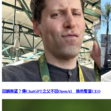
回鍋無望？傳ChatGPT之父不回OpenAI 換他暫當CEO