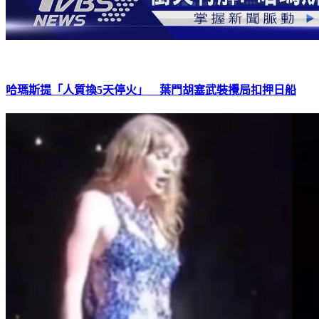
哈瑪斯提「人質換5天停火」 葉門胡塞武裝攪局扣押日船