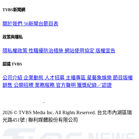
TVBS新聞網
關於我們
56新聞台節目表
政策與隱私
隱私權政策
性騷擾防治措施
網站使用協定
版權宣告
認識 TVBS
公司介紹
企業動態
人才招募
主播專區
星藝象娛樂
節目版權
銷售
公開招標
業務服務
官方聲明
獲獎紀錄／認證
2026 © TVBS Media Inc. All Rights Reserved. 台北市內湖區瑞
光路451號 | 聯利媒體股份有限公司