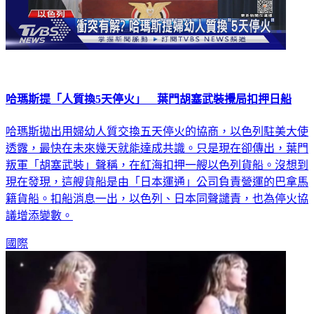
哈瑪斯提「人質換5天停火」 葉門胡塞武裝攪局扣押日船
哈瑪斯拋出用婦幼人質交換五天停火的協商，以色列駐美大使
透露，最快在未來幾天就能達成共識。只是現在卻傳出，葉門
叛軍「胡塞武裝」聲稱，在紅海扣押一艘以色列貨船。沒想到
現在發現，這艘貨船是由「日本運通」公司負責營運的巴拿馬
籍貨船。扣船消息一出，以色列、日本同聲譴責，也為停火協
議增添變數。
國際