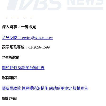
深入時事，一觸即見
意見反映：service@tvbs.com.tw
觀眾服務專線：02-2656-1599
TVBS新聞網
關於我們
56新聞台節目表
政策與隱私
隱私權政策
性騷擾防治措施
網站使用協定
版權宣告
認識 TVBS