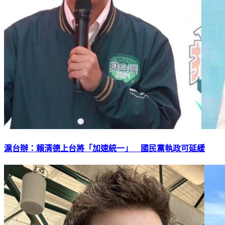
滬台辦：賴清德上台將「加速統一」 國民黨執政可延緩