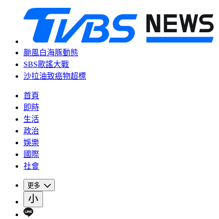
颱風白海豚動態
SBS歌謠大戰
沙拉油致癌物超標
首頁
即時
生活
政治
娛樂
國際
社會
更多