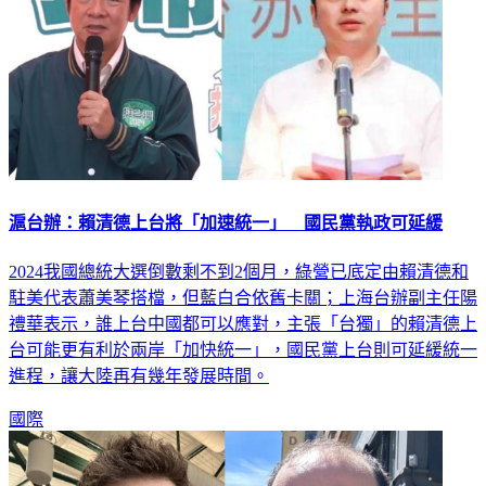
滬台辦：賴清德上台將「加速統一」 國民黨執政可延緩
2024我國總統大選倒數剩不到2個月，綠營已底定由賴清德和
駐美代表蕭美琴搭檔，但藍白合依舊卡關；上海台辦副主任陽
禮華表示，誰上台中國都可以應對，主張「台獨」的賴清德上
台可能更有利於兩岸「加快統一」，國民黨上台則可延緩統一
進程，讓大陸再有幾年發展時間。
國際