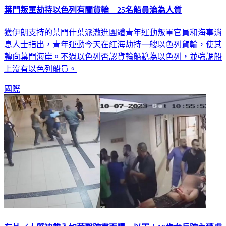
葉門叛軍劫持以色列有關貨輪 25名船員淪為人質
獲伊朗支持的葉門什葉派激進團體青年運動叛軍官員和海事消
息人士指出，青年運動今天在紅海劫持一艘以色列貨輪，使其
轉向葉門海岸。不過以色列否認貨輪船籍為以色列，並強調船
上沒有以色列船員。
國際