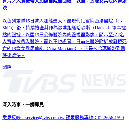
有片／人質被帶入加薩醫院畫面曝 以軍：19歲女兵院內遭處
決
以色列軍隊15日進入加薩最大、最現代化醫院西法醫院（al-
Shifa）後，持續搜查其作為激進組織哈瑪斯（Hamas）軍事據
點的證據，以國19日公佈醫院內的監視器影像，顯示至少2名
人質曾被帶入醫院，而以軍也證實，日前在醫院附近被發現死
亡的19歲女兵馬仙諾（Noa Marciano），正是被哈瑪斯帶到醫
院後處決。
國際
深入時事，一觸即見
意見反映：service@tvbs.com.tw
觀眾服務專線：02-2656-1599