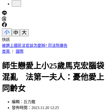
快訊
快訊／1億大樂透開獎！8/7「中獎號碼」出爐
首頁
｜
國際
師生戀愛上小25歲馬克宏腦袋
混亂 法第一夫人：憂他愛上
同齡女
編輯：丘力龍
發佈時間：2023.11.20 12:25