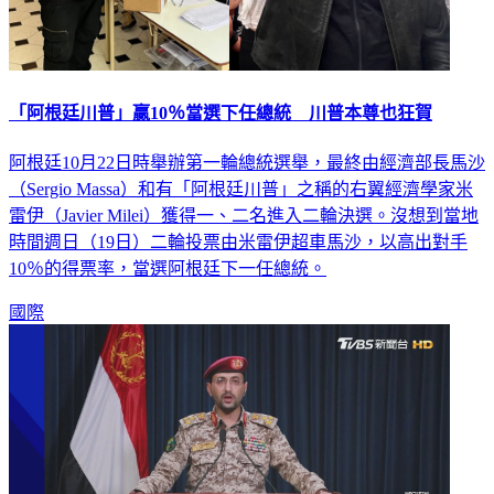
「阿根廷川普」贏10％當選下任總統 川普本尊也狂賀
阿根廷10月22日時舉辦第一輪總統選舉，最終由經濟部長馬沙
（Sergio Massa）和有「阿根廷川普」之稱的右翼經濟學家米
雷伊（Javier Milei）獲得一、二名進入二輪決選。沒想到當地
時間週日（19日）二輪投票由米雷伊超車馬沙，以高出對手
10％的得票率，當選阿根廷下一任總統。
國際