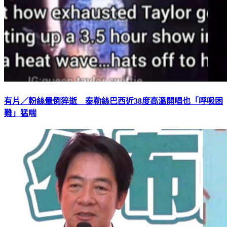
有片／粉絲暈倒猝逝 泰勒絲巴西近38度高溫開唱也「呼吸困
難」猛喘