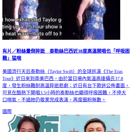
有片／粉絲暈倒猝逝 泰勒絲巴西近38度高溫開唱也「呼吸困
難」猛喘
美國流行天后泰勒絲（Taylor Swift）的全球巡演《The Eras
Tour》近日來到南美巴西，由於當日場內氣溫高達攝氏37.8
度，發生粉絲難耐高溫猝逝悲劇；近日有台下歌迷公佈畫面，
可見在酷熱下開唱3.5小時的泰勒絲也顯得呼吸困難，不停大
口喘氣，不過她仍敬業完成表演，再度圈粉無數。
國際