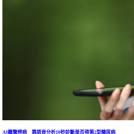
AI聽聲辨病 靠語音分析10秒診斷是否得第2型糖尿病