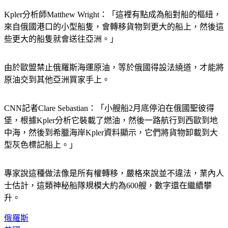
Kpler分析師Matthew Wright：「這裡有點成為船對船的樞紐，
來自俄國港口的小型船隻，會轉移貨物到更大的船上，然後這
些更大的船隻就會送往亞洲。」
由於歐盟禁止俄羅斯海運原油，等於俄國得設法繞道，才能將
原油交到其他亞洲買家手上。
CNN記者Clare Sebastian：「小艘船2月底停泊在俄國聖彼得
堡，根據Kpler分析它裝載了燃油，然後一路航行到西歐到地
中海，然後到希臘海岸Kpler資料顯示，它們將貨物卸載到大
型灰色標記船上。」
專家說這種做法像是所有權轉移，嚴格來說並不違法，業內人
士估計，這類神秘船隊規模大約為600艘，數字還在繼續攀
升。
俄羅斯