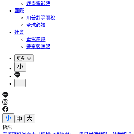
娛樂電影院
國際
川普對等關稅
全球必讀
社會
毒駕連爆
警察愛無限
更多
快訊