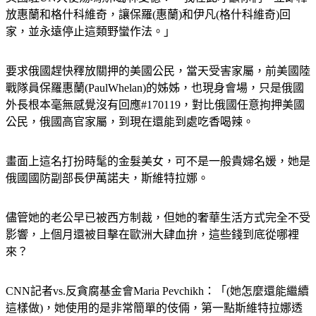
放惠蘭和格什科維奇，讓保羅(惠蘭)和伊凡(格什科維奇)回
家，並永遠停止這類野蠻作法。」
要求俄國趕快釋放關押的美國公民，當天受害家屬，前美國陸
戰隊員保羅惠蘭(PaulWhelan)的姊姊，也現身會場，只是俄國
外長根本毫無感覺沒有回應#170119，對比俄國任意拘押美國
公民，俄國高官家屬，到現在還能到處吃香喝辣。
畫面上這名打扮時髦的金髮美女，可不是一般貴婦名媛，她是
俄國國防副部長伊萬諾夫，斯維特拉娜。
儘管她的老公早已被西方制裁，但她的奢華生活方式完全不受
影響，上個月還被目擊在歐洲大肆血拚，這些錢到底從哪裡
來？
CNN記者vs.反貪腐基金會Maria Pevchikh：「(她怎麼還能繼續
這樣做)，她使用的是非常簡單的伎倆，第一點斯維特拉娜透