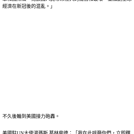
經濟在新冠後的混亂。」
不久後輪到美國接力砲轟。
美國駐UN大使湯瑪斯.葛林斐德：「我在此呼籲你們，立即釋