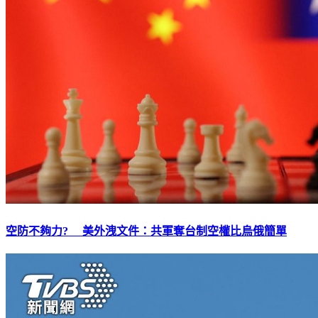
空防不夠力? 美外洩文件：共軍奪台制空權比烏俄簡單