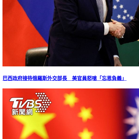
巴西政府接待俄羅斯外交部長 美官員怒嗆「忘恩負義」