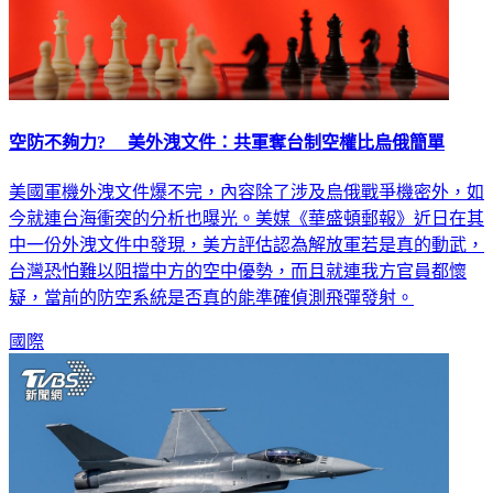
空防不夠力? 美外洩文件：共軍奪台制空權比烏俄簡單
美國軍機外洩文件爆不完，內容除了涉及烏俄戰爭機密外，如
今就連台海衝突的分析也曝光。美媒《華盛頓郵報》近日在其
中一份外洩文件中發現，美方評估認為解放軍若是真的動武，
台灣恐怕難以阻擋中方的空中優勢，而且就連我方官員都懷
疑，當前的防空系統是否真的能準確偵測飛彈發射。
國際