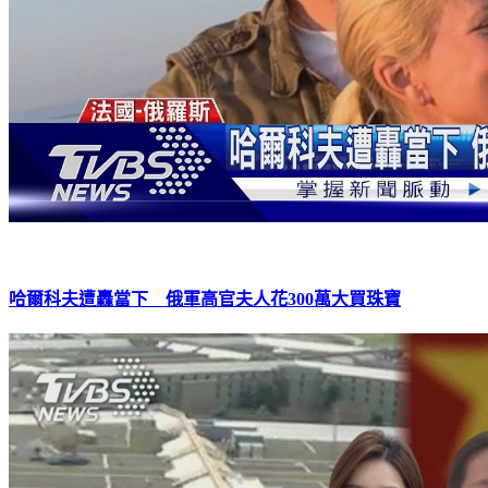
哈爾科夫遭轟當下 俄軍高官夫人花300萬大買珠寶