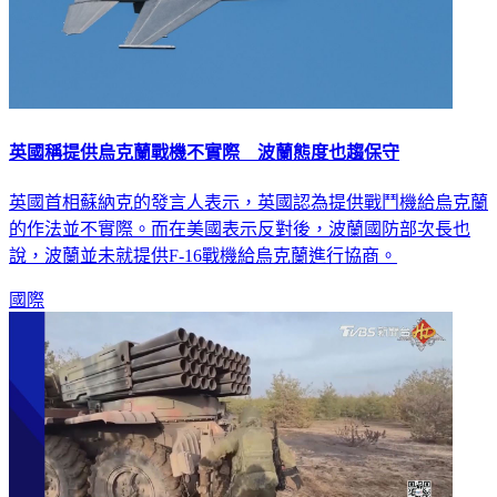
英國稱提供烏克蘭戰機不實際 波蘭態度也趨保守
英國首相蘇納克的發言人表示，英國認為提供戰鬥機給烏克蘭
的作法並不實際。而在美國表示反對後，波蘭國防部次長也
說，波蘭並未就提供F-16戰機給烏克蘭進行協商。
國際