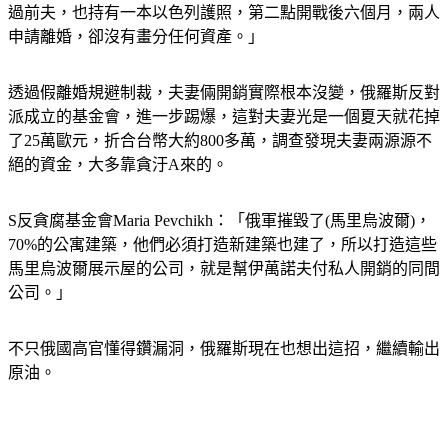
過前夫，也持有一本以色列護照，第二點開戰後六個月，兩人
申請離婚，卻沒有畫分任何資產。」
透過假離婚規避制裁，夫妻倆開銷實際根本沒變，俄羅斯反對
派成立的基金會，進一步踢爆，這對夫妻光是一個夏天就花掉
了25萬歐元，折合台幣大約800多萬，調查發現夫妻兩源源不
絕的資金，大多靠貪汙A來的。
S反貪腐基金會Maria Pevchikh：「俄軍摧毀了(馬里烏波爾)，
70%的公寓建築，他們必須打造新建築也建了，所以打造這些
馬里烏波爾展示屋的公司，就是幫伊萬諾夫付私人開銷的同間
公司。」
不只俄國高官懂得鑽漏洞，俄羅斯現在也想出這招，繼續輸出
原油。