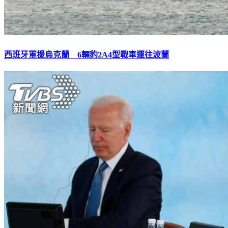
西班牙軍援烏克蘭 6輛豹2A4型戰車運往波蘭