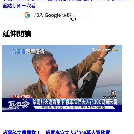
重點新聞一次看
延伸閱讀
哈爾科夫遭轟當下 俄軍高官夫人花300萬大買珠寶