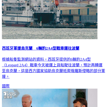
西班牙軍援烏克蘭 6輛豹2A4型戰車運往波蘭
根據船隻監測網站的資料，西班牙提供的6輛豹2A4型
（Leopard 2A4）戰車今天被運上貨船駛往波蘭，預計再轉運
至烏克蘭，這是西方國家協助烏克蘭抵禦俄羅斯侵略的部分軍
援。
國際