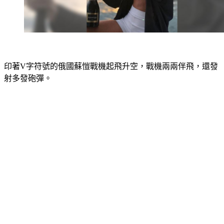
印著V字符號的俄國蘇愷戰機起飛升空，戰機兩兩伴飛，還發
射多發砲彈。