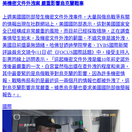
美機密文件外洩案 嚴重影響烏克蘭戰事
上週美國國防部發生機密文件外洩事件，大量與俄烏戰爭有關
的情報出現在社群網站上，美國國防部表示，這對美國國家安
全已經構成非常嚴重的風險，而目前已經採取措施，正在調查
事情發生始末，及機密文件外洩的範圍，不過究竟是誰外洩，
美國目前還毫無頭緒。哈佛甘迺迪學院學者、TVBS國際新聞
評論員余文琦今(11日)於《FOCUS國際話題》中，接受主持人
彭惠筠線上訪問表示，「這起機密文件外洩是繼10年前史諾外
洩後最嚴重的一次，白宮當然指出還在查外洩的程度和來源，
其中最要緊的是烏俄戰爭對烏克蘭的影響，因為許多機密情
報、戰略佈局有的是最近這一兩個月的情報也都被外洩了，這
對烏克蘭影響非常嚴重，據悉烏克蘭也要求美國國防部做簡報
報告。」
國際