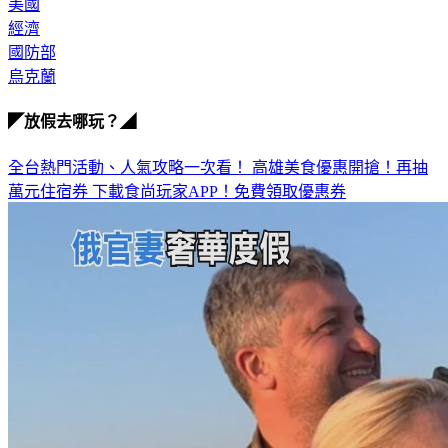
美國
經濟
國防部
烏克蘭
◤放假去哪玩？◢
全台熱門活動、人氣攻略一次看！
高雄美食優惠開搶！再抽
萬元住宿券
下載食尚玩家APP！免費領取優惠券