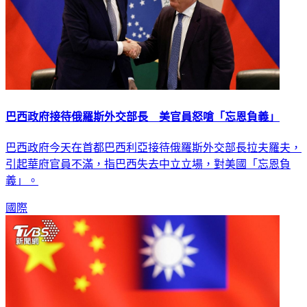
巴西政府接待俄羅斯外交部長 美官員怒嗆「忘恩負義」
巴西政府今天在首都巴西利亞接待俄羅斯外交部長拉夫羅夫，
引起華府官員不滿，指巴西失去中立立場，對美國「忘恩負
義」。
國際