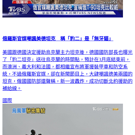
俄羅斯官媒嘲諷美德坦克 稱「豹二」是「無牙貓」
美國跟德國決定援助烏克蘭主力坦克後，德國國防部長也曝光
了「豹二坦克」送往烏克蘭的時間點，預計在3月底結束前，
而澳洲、義大利和法國，都相繼宣布將軍援裝甲車和防空系
統，不過俄羅斯官媒，卻在新聞節目上，大肆嘲諷德美兩國的
坦克，俄國國防部還聲稱，新一波轟炸，成功切斷北約援助的
補給線。
國際