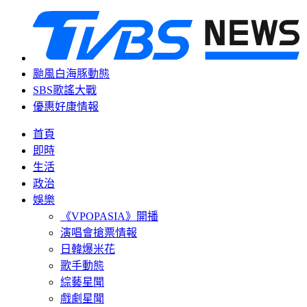
颱風白海豚動態
SBS歌謠大戰
優惠好康情報
首頁
即時
生活
政治
娛樂
《VPOPASIA》開播
演唱會搶票情報
日韓爆米花
歌手動態
綜藝星聞
戲劇星聞