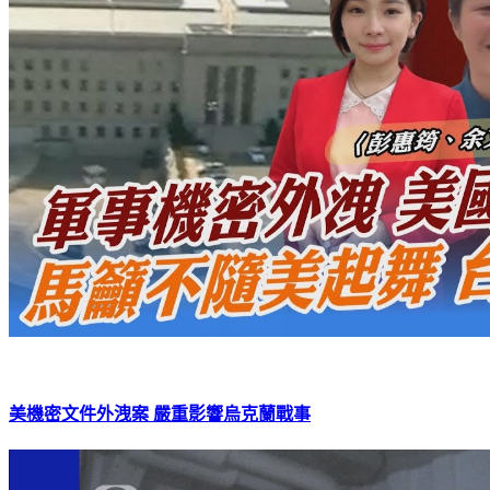
美機密文件外洩案 嚴重影響烏克蘭戰事