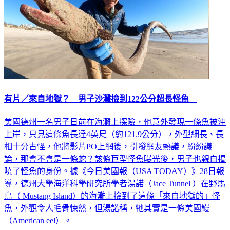
有片／來自地獄？ 男子沙灘撿到122公分超長怪魚
美國德州一名男子日前在海灘上探險，他意外發現一條魚被沖
上岸，只見這條魚長達4英尺（約121.9公分），外型細長、長
相十分古怪，他將影片PO上網後，引發網友熱議，紛紛議
論，那會不會是一條蛇？該條巨型怪魚曝光後，男子也親自揭
曉了怪魚的身份。據《今日美國報（USA TODAY）》28日報
導，德州大學海洋科學研究所學者湯諾（Jace Tunnel ）在野馬
島（ Mustang Island）的海灘上撿到了這條「來自地獄的」怪
魚，外觀令人毛骨悚然，但湯諾稱，牠其實是一條美國鰻