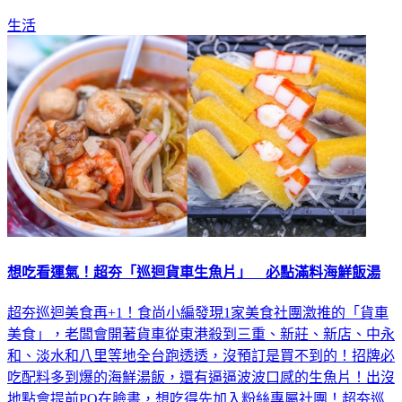
救，才把腎功能救回來。
生活
想吃看運氣！超夯「巡迴貨車生魚片」 必點滿料海鮮飯湯
超夯巡迴美食再+1！食尚小編發現1家美食社團激推的「貨車
美食」，老闆會開著貨車從東港殺到三重、新莊、新店、中永
和、淡水和八里等地全台跑透透，沒預訂是買不到的！招牌必
吃配料多到爆的海鮮湯飯，還有逼逼波波口感的生魚片！出沒