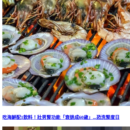
吃海鮮配1飲料！壯男腎功能「衰退成60歲」...恐洗腎度日