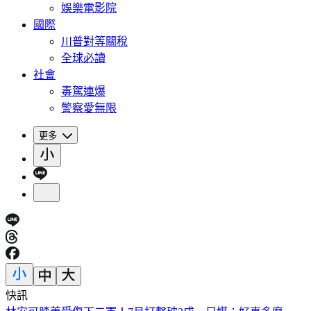
娛樂電影院
國際
川普對等關稅
全球必讀
社會
毒駕連爆
警察愛無限
更多
快訊