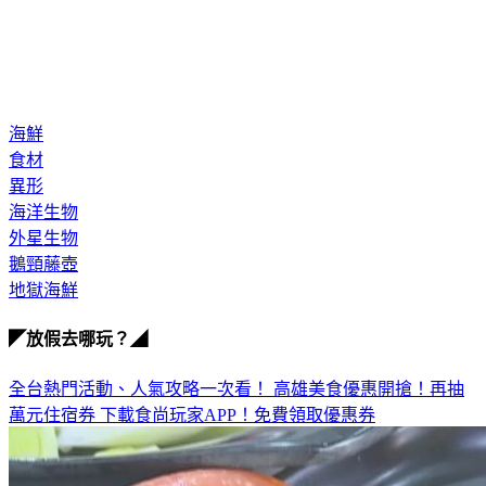
海鮮
食材
異形
海洋生物
外星生物
鵝頸藤壺
地獄海鮮
◤放假去哪玩？◢
全台熱門活動、人氣攻略一次看！
高雄美食優惠開搶！再抽
萬元住宿券
下載食尚玩家APP！免費領取優惠券