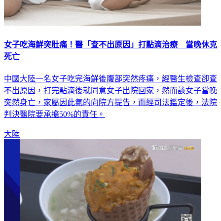
女子吃海鮮突肚痛！醫「查不出原因」打點滴治療 當晚休克
死亡
中國大陸一名女子吃完海鮮後腹部突然疼痛，經醫生檢查卻查
不出原因，打完點滴後就同意女子出院回家，然而該女子當晚
突然身亡，家屬因此氣的向院方提告，而經司法鑑定後，法院
判決醫院要承擔50%的責任。
大陸