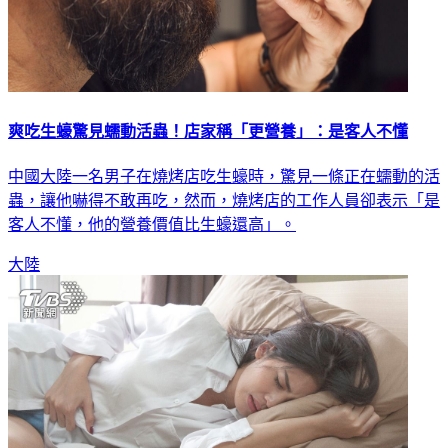
爽吃生蠔驚見蠕動活蟲！店家稱「更營養」：是客人不懂
中國大陸一名男子在燒烤店吃生蠔時，驚見一條正在蠕動的活
蟲，讓他嚇得不敢再吃，然而，燒烤店的工作人員卻表示「是
客人不懂，他的營養價值比生蠔還高」。
大陸