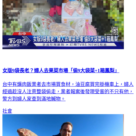
女版9袋長老？婦人去果菜市場「偷9大袋菜+1箱鳳梨」
台中有爌肉飯業者去市場買食材，油豆腐買完掛機車上，婦人
經過趁沒人注意整袋偷走，業者報案後發現受害的不只有他，
警方到婦人家查到滿地贓物。
社會