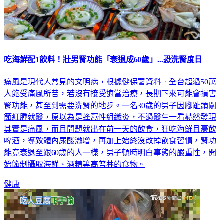
吃海鮮配1飲料！壯男腎功能「衰退成60歲」...恐洗腎度日
痛風是現代人常見的文明病，根據健保署資料，全台超過50萬
人飽受痛風所苦，若沒有接受適當治療，長期下來可能會損害
腎功能，甚至到需要洗腎的地步。一名30歲的男子因腳趾頭關
節紅腫就醫，原以為是蜂窩性組織炎，不過醫生一看赫然發現
其實是痛風，而且問題就出在前一天的飲食，狂吃海鮮且豪飲
啤酒，導致體內尿酸激增，再加上始終沒改掉飲食習慣，腎功
能竟衰退至跟60歲的人一樣，男子頓時明白事態的嚴重性，開
始節制攝取海鮮、酒精等高普林的食物。
健康