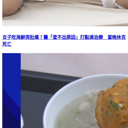
女子吃海鮮突肚痛！醫「查不出原因」打點滴治療 當晚休克
死亡