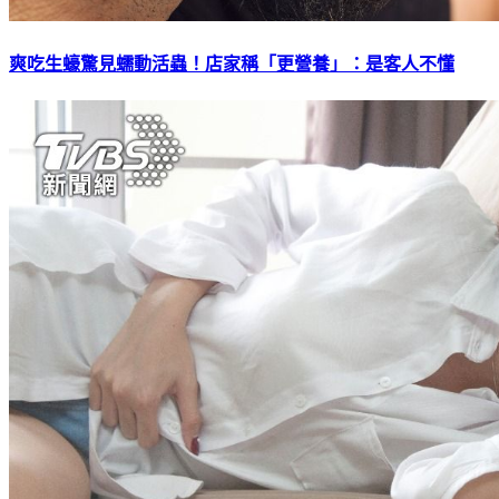
爽吃生蠔驚見蠕動活蟲！店家稱「更營養」：是客人不懂