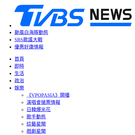
颱風白海豚動態
SBS歌謠大戰
優惠好康情報
首頁
即時
生活
政治
娛樂
《VPOPASIA》開播
演唱會搶票情報
日韓爆米花
歌手動態
綜藝星聞
戲劇星聞