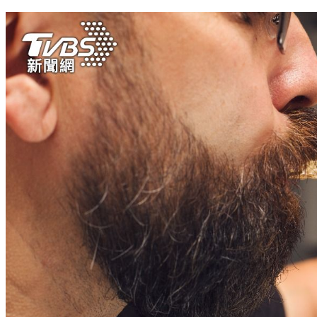
啥食物貴但吃不懂？他自嘲「窮人嘴」引共鳴：吃完都有苦味