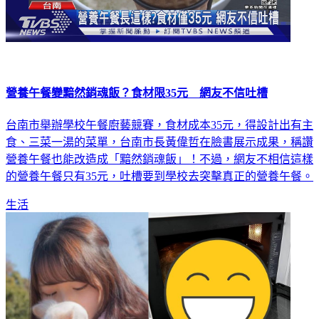
營養午餐變黯然銷魂飯？食材限35元 網友不信吐槽
台南市舉辦學校午餐廚藝競賽，食材成本35元，得設計出有主
食、三菜一湯的菜單，台南市長黃偉哲在臉書展示成果，稱讚
營養午餐也能改造成「黯然銷魂飯」！不過，網友不相信這樣
的營養午餐只有35元，吐槽要到學校去突擊真正的營養午餐。
生活