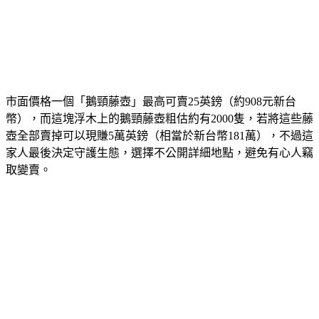
市面價格一個「鵝頸藤壺」最高可賣25英鎊（約908元新台
幣），而這塊浮木上的鵝頸藤壺粗估約有2000隻，若將這些藤
壺全部賣掉可以現賺5萬英鎊（相當於新台幣181萬），不過這
家人最後決定守護生態，選擇不公開詳細地點，避免有心人竊
取變賣。