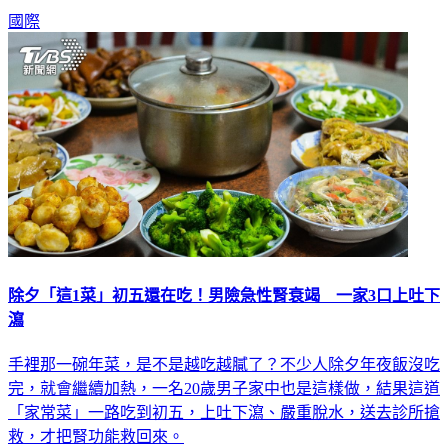
（American eel）。
國際
除夕「這1菜」初五還在吃！男險急性腎衰竭 一家3口上吐下
瀉
手裡那一碗年菜，是不是越吃越膩了？不少人除夕年夜飯沒吃
完，就會繼續加熱，一名20歲男子家中也是這樣做，結果這道
「家常菜」一路吃到初五，上吐下瀉、嚴重脫水，送去診所搶