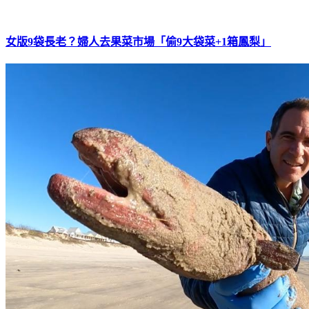
女版9袋長老？婦人去果菜市場「偷9大袋菜+1箱鳳梨」