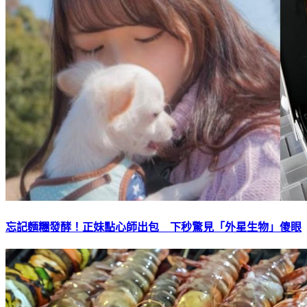
忘記麵糰發酵！正妹點心師出包 下秒驚見「外星生物」傻眼