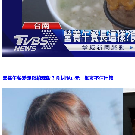
營養午餐變黯然銷魂飯？食材限35元 網友不信吐槽