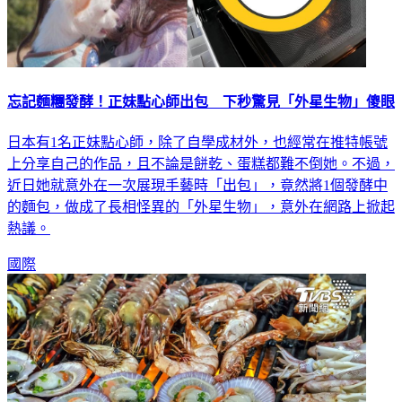
忘記麵糰發酵！正妹點心師出包 下秒驚見「外星生物」傻眼
日本有1名正妹點心師，除了自學成材外，也經常在推特帳號
上分享自己的作品，且不論是餅乾、蛋糕都難不倒她。不過，
近日她就意外在一次展現手藝時「出包」，竟然將1個發酵中
的麵包，做成了長相怪異的「外星生物」，意外在網路上掀起
熱議。
國際