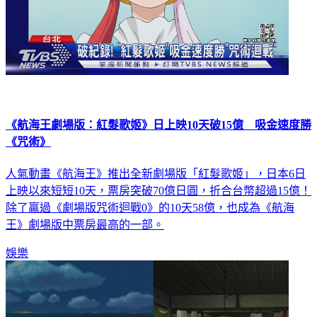
《航海王劇場版：紅髮歌姬》日上映10天破15億 吸金速度勝
《咒術》
人氣動畫《航海王》推出全新劇場版「紅髮歌姬」，日本6日
上映以來短短10天，票房突破70億日圓，折合台幣超過15億！
除了贏過《劇場版咒術迴戰0》的10天58億，也成為《航海
王》劇場版中票房最高的一部。
娛樂