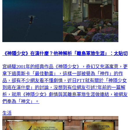
《神隱少女》在演什麼？他神解析「離島軍旅生涯」：太貼切
宮崎駿2001年的經典作品《神隱少女》，奇幻又充滿寓意，更
拿下過奧斯卡「最佳動畫」，這樣一部被譽為「神作」的作
品，卻有不少網友看不懂劇情，近日PTT就有關於「神隱少女
到底在演什麼」的討論，沒想到有位網友引述7年前的一篇解
析，就用《神隱少女》劇情與其離島軍旅生涯做連結，被網友
們奉為「神文」。
生活