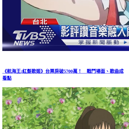
《航海王:紅髮歌姬》台票房破5700萬！ 戰鬥場面、歌曲成
看點