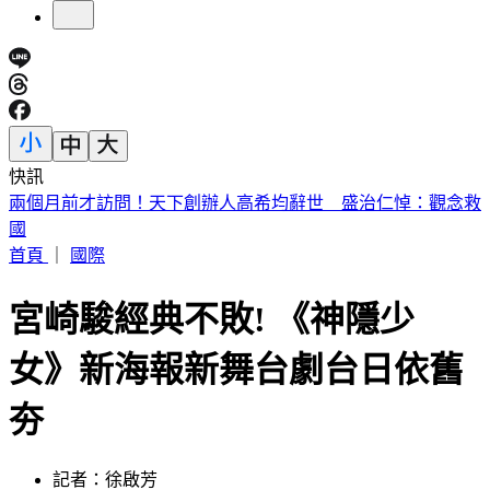
快訊
白海豚「週末最近台」！鄭明典示警：遇黑潮恐變強
首頁
｜
國際
宮崎駿經典不敗! 《神隱少
女》新海報新舞台劇台日依舊
夯
記者：徐啟芳
發佈時間：2022.08.22 04:39