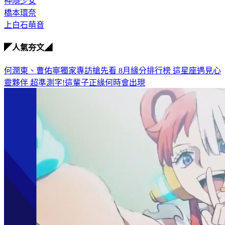
橋本環奈
上白石萌音
◤人氣夯文◢
何潤東、曹佑寧獨家專訪搶先看
8月緣分排行榜 這星座遇見心
靈夥伴
超準測字!這輩子正緣何時會出現