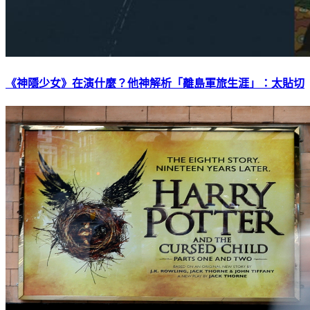
《神隱少女》在演什麼？他神解析「離島軍旅生涯」：太貼切