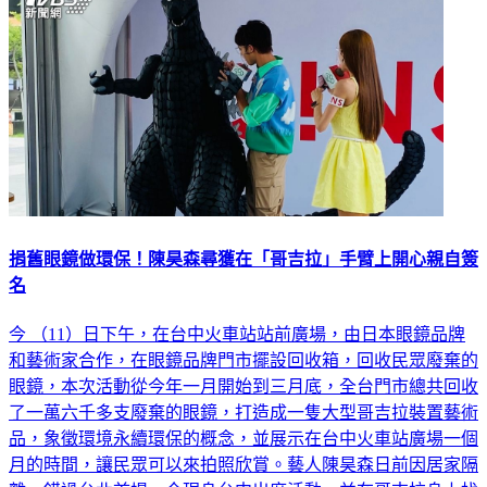
捐舊眼鏡做環保！陳昊森尋獲在「哥吉拉」手臂上開心親自簽
名
今 （11）日下午，在台中火車站站前廣場，由日本眼鏡品牌
和藝術家合作，在眼鏡品牌門市擺設回收箱，回收民眾廢棄的
眼鏡，本次活動從今年一月開始到三月底，全台門市總共回收
了一萬六千多支廢棄的眼鏡，打造成一隻大型哥吉拉裝置藝術
品，象徵環境永續環保的概念，並展示在台中火車站廣場一個
月的時間，讓民眾可以來拍照欣賞。藝人陳昊森日前因居家隔
離，錯過台北首場，今現身台中出席活動，並在哥吉拉身上找