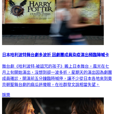
日本哈利波特舞台劇多波折 因劇團成員染疫演出頻臨陣喊卡
舞台劇《哈利波特-被詛咒的孩子》搬上日本舞台，風光在七
月上旬開始演出，沒想到卻一波多折，星期天的演出因為劇團
成員確診，開演前五分鐘臨時喊停，讓不少從日本各地來到東
京朝聖舞台劇的麻瓜迷傻眼，在社群發文說相當失望。
娛樂