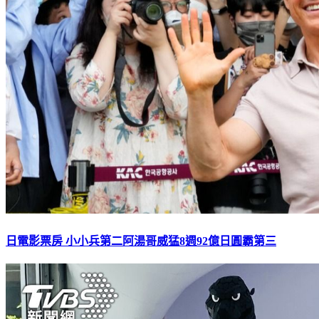
日電影票房 小小兵第二阿湯哥威猛8週92億日圓霸第三