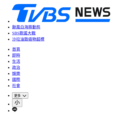
颱風白海豚動態
SBS歌謠大戰
沙拉油致癌物超標
首頁
即時
生活
政治
娛樂
國際
社會
更多