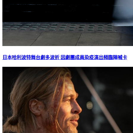
日本哈利波特舞台劇多波折 因劇團成員染疫演出頻臨陣喊卡