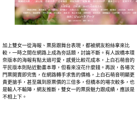
加上雙女一從海報、票房跟舞台表現，都被網友粉絲拿來比
較，一時之間在網路上成為夯話題，討論不斷。有人說橋本環
奈版本的海報有點太過可愛，感覺比較花成本，上白石萌音的
平民版本則貼近動畫本尊，但看來沒花什麼錢。再說，各場次
門票開賣即完售，在網路轉手求售的價格，上白石萌音明顯更
貴更搶手，甚至飆到原票價的三倍多，但橋本的場次較多，也
是輸人不輸陣，網友推斷，雙女一的票房魅力跟成績，應該是
不相上下。