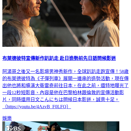
布萊德彼特宣傳新作趴趴走 赴日造勢前先日語問候影迷
阿湯哥之後又一名影壇男神秀新作，全球趴趴走跑宣傳！58歲
的布萊德彼特為《子彈列車》展開一連串的造勢活動，現在傳
出他也將和導演大衛雷奇前往日本，在此之前，還特地曝光了
一段12秒短影音、內容是他在巴黎柏林跟倫敦的宣傳活動影
片，同時還用日文こんにちは問候日本影迷，誠意十足。
（https://youtu.be/4AzvB_F0LFQ）
娛樂