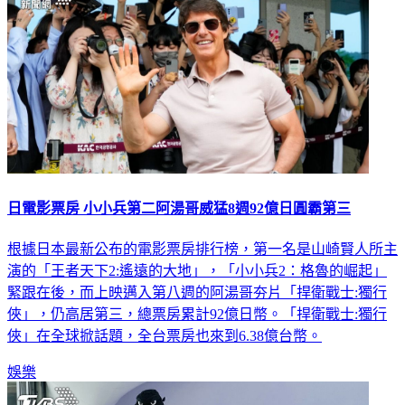
日電影票房 小小兵第二阿湯哥威猛8週92億日圓霸第三
根據日本最新公布的電影票房排行榜，第一名是山崎賢人所主
演的「王者天下2:遙遠的大地」，「小小兵2：格魯的崛起」
緊跟在後，而上映邁入第八週的阿湯哥夯片「捍衛戰士:獨行
俠」，仍高居第三，總票房累計92億日幣。「捍衛戰士:獨行
俠」在全球掀話題，全台票房也來到6.38億台幣。
娛樂