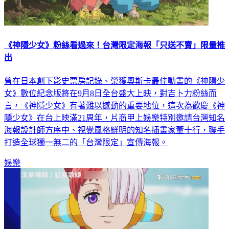
《神隱少女》粉絲看過來！台灣限定海報「只送不賣」限量推
出
曾在日本創下影史票房記錄、榮獲奧斯卡最佳動畫的《神隱少
女》數位紀念版將在9月8日全台盛大上映，對吉卜力粉絲而
言，《神隱少女》有著難以撼動的重要地位，這次為歡慶《神
隱少女》在台上映滿21周年，片商甲上娛樂特別邀請台灣知名
海報設計師方序中、視覺風格鮮明的知名插畫家董十行，聯手
打造全球獨一無二的「台灣限定」宣傳海報。
娛樂