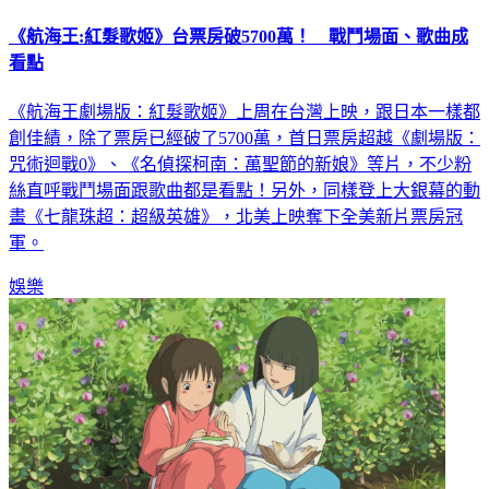
《航海王:紅髮歌姬》台票房破5700萬！ 戰鬥場面、歌曲成
看點
《航海王劇場版：紅髮歌姬》上周在台灣上映，跟日本一樣都
創佳績，除了票房已經破了5700萬，首日票房超越《劇場版：
咒術迴戰0》、《名偵探柯南：萬聖節的新娘》等片，不少粉
絲直呼戰鬥場面跟歌曲都是看點！另外，同樣登上大銀幕的動
畫《七龍珠超：超級英雄》，北美上映奪下全美新片票房冠
軍。
娛樂