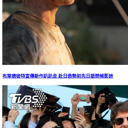
布萊德彼特宣傳新作趴趴走 赴日造勢前先日語問候影迷