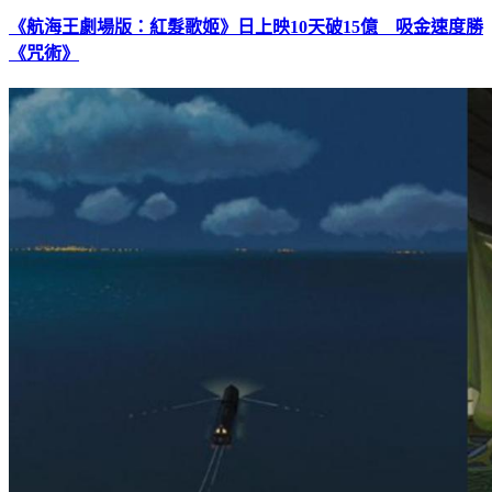
《航海王劇場版：紅髮歌姬》日上映10天破15億 吸金速度勝
《咒術》