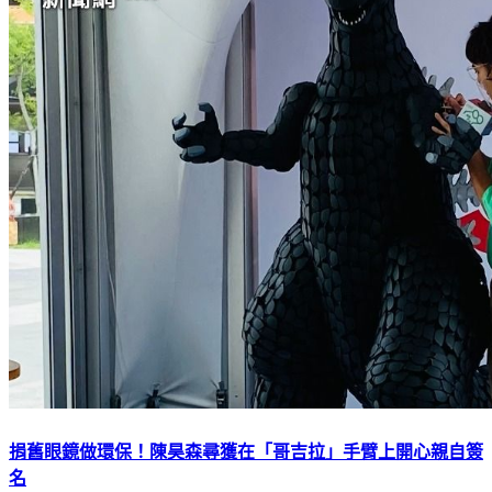
捐舊眼鏡做環保！陳昊森尋獲在「哥吉拉」手臂上開心親自簽
名