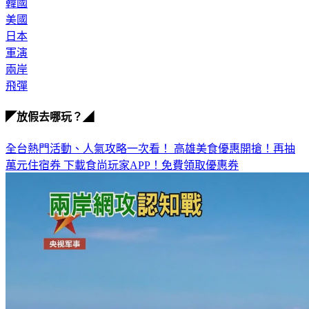
美國
日本
軍演
兩岸
飛彈
◤放假去哪玩？◢
全台熱門活動、人氣攻略一次看！
高雄美食優惠開搶！再抽
萬元住宿券
下載食尚玩家APP！免費領取優惠券