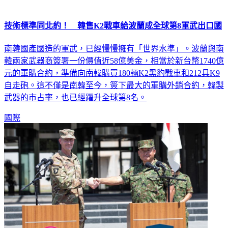
技術標準同北約！ 韓售K2戰車給波蘭成全球第8軍武出口國
南韓國產國造的軍武，已經慢慢擁有「世界水準」。波蘭與南
韓兩家武器商簽署一份價值近58億美金，相當於新台幣1740億
元的軍購合約，準備向南韓購買180輛K2黑豹戰車和212具K9
自走砲。這不僅是南韓至今，簽下最大的軍購外銷合約，韓製
武器的市占率，也已經躍升全球第8名。
國際