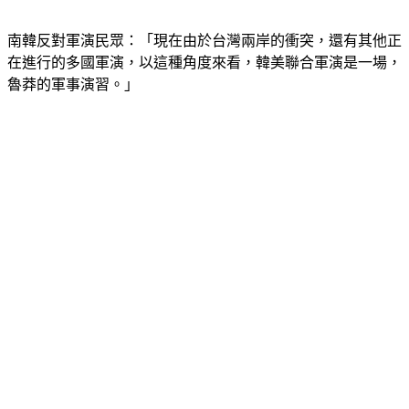
南韓反對軍演民眾：「現在由於台灣兩岸的衝突，還有其他正
在進行的多國軍演，以這種角度來看，韓美聯合軍演是一場，
魯莽的軍事演習。」
有民眾擔心觸怒北京，但同時，鄰近的日本，似乎也在悄悄調