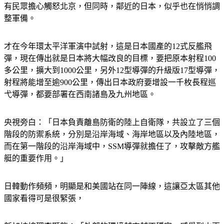
整軍備。
才在今年環太平洋軍演中試射，這是日本國產的12式反艦飛
彈，現在傳出就是日本將大幅改良的目標，要把原本射程100
多公里，擴大到1000公里，另外12型導彈的升級版17型導彈，
射程將能增至逾900公里，傳出日本政府要增設一千枚長程巡
弋導彈，都要部署在西南諸島及九州地區。
央視旁白：「日本負責離島防衛的陸上自衛隊，共設立了三個
階段的防禦系統，分別是沿岸海域、海岸地區以及內陸地區，
而在第一階段的沿岸海域中，SSM導彈就擔任了，攻擊敵方艦
艇的重要作用。」
日韓動作頻頻，明顯是和美國站在同一陣線，這讓亞太區其他
國家看得可是很緊張，
新加坡總理李顯龍：「外部的環境越來越不穩定，感覺到山雨