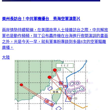
美州長訪台！中共軍機擾台 秀海空軍演影片
兩岸情勢持續緊繃，在美國政界人士接連訪台之際，中共解放
軍也是動作頻頻，除了公布轟炸機在台海進行夜間演訓的畫面
之外，光是今天一早，就有軍事粉專錄到多達8次的空軍驅離
廣播。
大陸