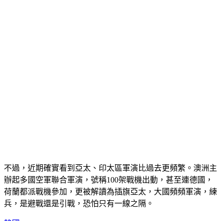
不過，近期確實看到亞太、印太區軍演比過去更頻繁。澳洲主
辦起多國空軍聯合軍演，號稱100架戰機出動，甚至連德國，
荷蘭都派戰機參加，更被解讀為插旗亞太，大國頻頻軍演，練
兵，是避戰還是引戰，恐怕只有一線之隔。
韓國