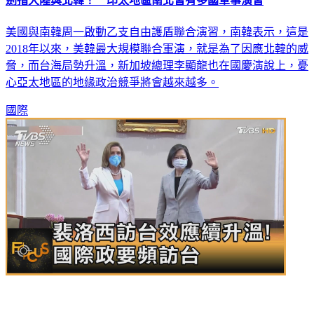
美國與南韓周一啟動乙支自由護盾聯合演習，南韓表示，這是
2018年以來，美韓最大規模聯合軍演，就是為了因應北韓的威
脅，而台海局勢升溫，新加坡總理李顯龍也在國慶演說上，憂
心亞太地區的地緣政治競爭將會越來越多。
國際
裴洛西訪台效應續升溫！國際政要頻訪台 回應中共軍演