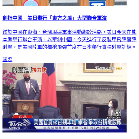
劍指中國 美日舉行「東方之盾」大型聯合軍演
鑑於中國在東海、台灣周邊軍事活動趨於活絡，美日今天在熊
本縣舉行聯合軍演，以牽制中國。今天進行了反裝甲飛彈實彈
射擊，是美國陸軍的標槍飛彈首度在日本舉行實彈射擊訓練。
國際