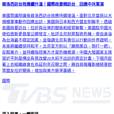
美國眾議院議長裴洛西訪台效應持續增溫。面對北京當局以大
規模軍事動作回應出訪，美國與日本和西方盟友則聯手，透過
各國政要訪台，拉近與台灣的關係和經貿聯繫。美國駐中國大
使伯恩斯更首度公開發言，批評北京刻意製造危機，使自身淪
為台海最不穩定因素，並強調北京有責任以行動向外界證明，
未來將繼續保持和平。北京官方則以「顛倒黑白、倒打一耙」
反駁美方，並持續指控美方才是危機根源。中國大陸國家主席
習近平則是傳出有意改變20大前不出訪的原定計畫，下個月趁
著上合組織峰會在烏茲別克召開之際，親自與俄羅斯總統普欽
等盟友拉近關係，增加與美方競爭籌碼。
國際
深入時事，一觸即見