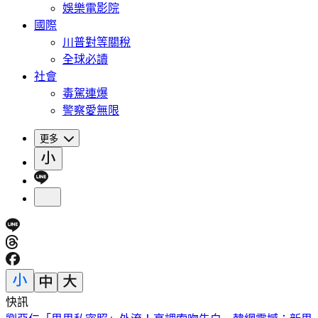
娛樂電影院
國際
川普對等關稅
全球必讀
社會
毒駕連爆
警察愛無限
更多
快訊