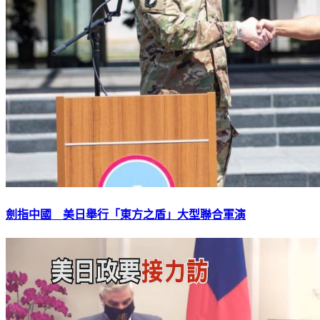
劍指中國 美日舉行「東方之盾」大型聯合軍演