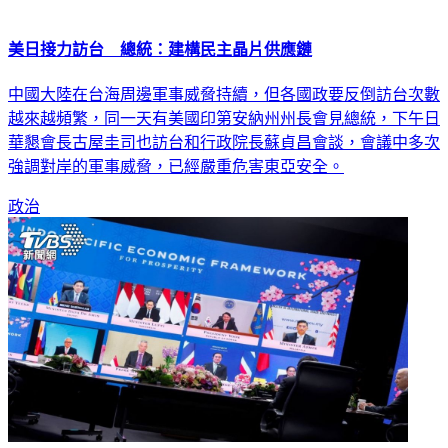
美日接力訪台 總統：建構民主晶片供應鏈
中國大陸在台海周邊軍事威脅持續，但各國政要反倒訪台次數
越來越頻繁，同一天有美國印第安納州州長會見總統，下午日
華懇會長古屋圭司也訪台和行政院長蘇貞昌會談，會議中多次
強調對岸的軍事威脅，已經嚴重危害東亞安全。
政治