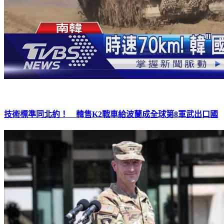
技術標準同北約！ 韓售K2戰車給波蘭成全球第8軍武出口國