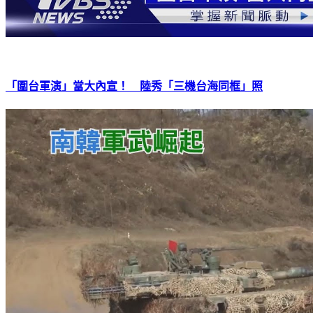
「圍台軍演」當大內宣！ 陸秀「三機台海同框」照