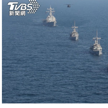
以北韓為假想敵！ 美日韓為期14天聯合軍演將登場