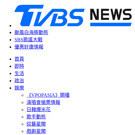
颱風白海豚動態
SBS歌謠大戰
優惠好康情報
首頁
即時
生活
政治
娛樂
《VPOPASIA》開播
演唱會搶票情報
日韓爆米花
歌手動態
綜藝星聞
戲劇星聞