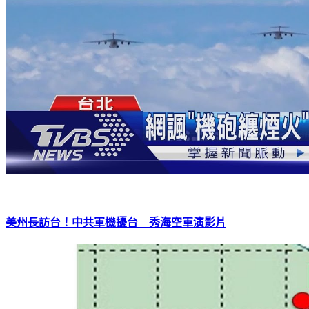
美州長訪台！中共軍機擾台 秀海空軍演影片