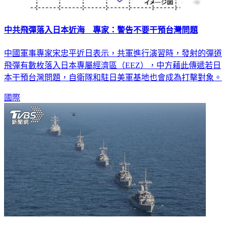
中共飛彈落入日本近海 專家：警告不要干預台灣問題
中國軍事專家宋忠平近日表示，共軍進行演習時，發射的彈道
飛彈有數枚落入日本專屬經濟區（EEZ），中方藉此傳遞若日
本干預台灣問題，自衛隊和駐日美軍基地也會成為打擊對象。
國際
以北韓為假想敵！ 美日韓為期14天聯合軍演將登場