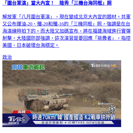
解放軍「八月圍台軍演」，現在變成北京大內宣的題材。共軍
又公布運油-20、殲-20和殲-16的「三機同框」照，強調是在台
海演練時拍下的。而大陸又加碼宣布，將在福建海域進行實彈
射擊，大陸國防部強調，這次演習是要回應「挑釁者」，指控
美國、日本破壞台海穩定。
政治