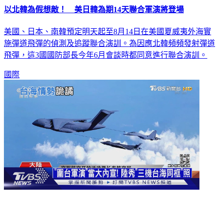
美國、日本、南韓預定明天起至8月14日在美國夏威夷外海實
施彈道飛彈的偵測及追蹤聯合演訓。為因應北韓頻頻發射彈道
飛彈，這3國國防部長今年6月會談時都同意進行聯合演訓。
國際
「圍台軍演」當大內宣！ 陸秀「三機台海同框」照