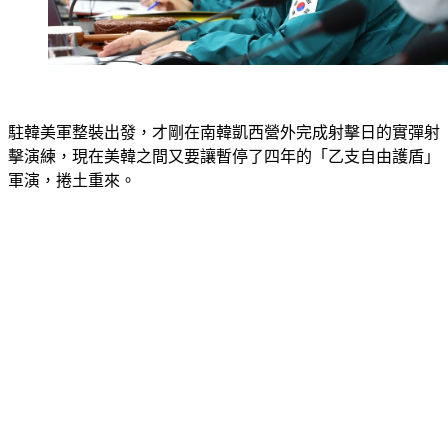
駐韓美軍整裝出發，才剛在南韓凱西營外完成射擊日的實彈射
擊演練，現在美韓之間又要讓暫停了四年的「乙支自由護盾」
軍演，捲土重來。