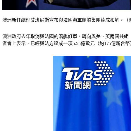
澳洲新任總理艾班尼斯宣布與法國海軍船舶集團達成和解。（
澳洲政府去年取消與法國的潛艦訂單，轉向與美、英兩國共組「
者會上表示，已經與法方達成一項5.55億歐元（約175億新