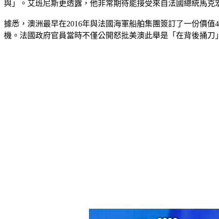
與」。艾班尼斯更透露，他非常期待能接受來自法國總統馬克宏（Em
據悉，澳洲最早在2016年與法國海軍船舶集團簽訂了一份價
機。法國政府官員當時不僅公開怒批美澳此舉是「在背後捅刀