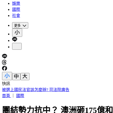
娛樂
國際
社會
更多
快訊
員工減肥老闆買單！美銀砸80億補貼瘦瘦針 執行長喊值得
首頁
｜
國際
團結勢力抗中？ 澳洲砸175億