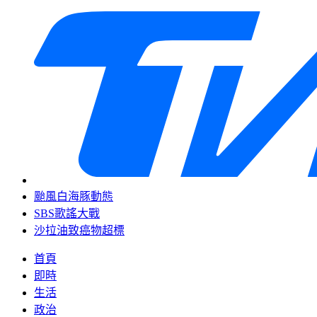
颱風白海豚動態
SBS歌謠大戰
沙拉油致癌物超標
首頁
即時
生活
政治