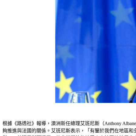
根據《路透社》報導，澳洲新任總理艾班尼斯（Anthony Alb
夠推進與法國的關係。艾班尼斯表示，「有鑒於我們在地區和