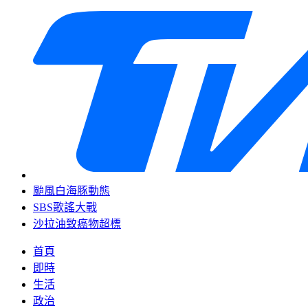
颱風白海豚動態
SBS歌謠大戰
沙拉油致癌物超標
首頁
即時
生活
政治