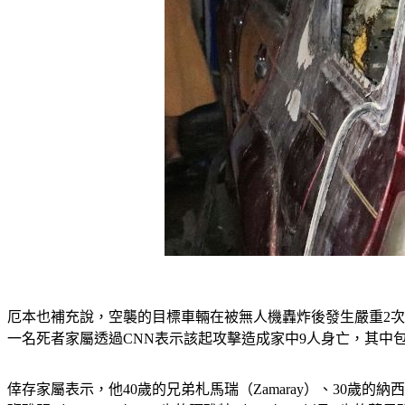
厄本也補充說，空襲的目標車輛在被無人機轟炸後發生嚴重2
一名死者家屬透過CNN表示該起攻擊造成家中9人身亡，其中
倖存家屬表示，他40歲的兄弟札馬瑞（Zamaray）、30歲的納西爾（ 