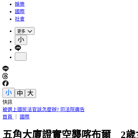
娛樂
國際
社會
更多
快訊
被選上國民法官該怎麼辦? 司法院廣告
首頁
｜
國際
五角大廈證實空襲喀布爾 2歲