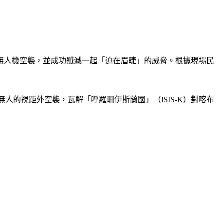
無人機空襲，並成功殲滅一起「迫在眉睫」的威脅。根據現場民
無人的視距外空襲，瓦解「呼羅珊伊斯蘭國」（ISIS-K）對喀布