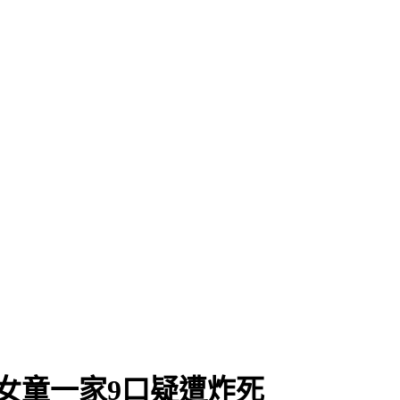
女童一家9口疑遭炸死