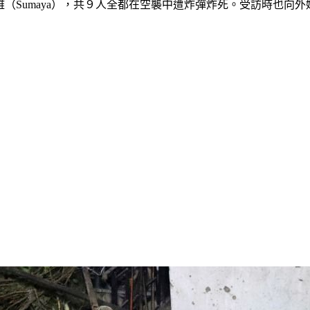
歲的蘇馬雅（Sumaya），共９人全都在空襲中遭炸彈炸死。受訪時