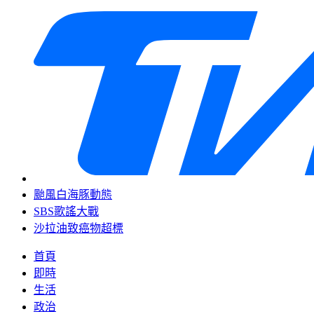
颱風白海豚動態
SBS歌謠大戰
沙拉油致癌物超標
首頁
即時
生活
政治