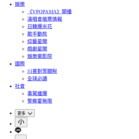
娛樂
《VPOPASIA》開播
演唱會搶票情報
日韓爆米花
歌手動態
綜藝星聞
戲劇星聞
娛樂電影院
國際
川普對等關稅
全球必讀
社會
毒駕連爆
警察愛無限
更多