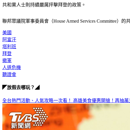
共和黨人士則持續嚴厲抨擊拜登的政策。
聯邦眾議院軍事委員會（House Armed Services C
美國
阿富汗
塔利班
拜登
撤軍
人道危機
聽證會
◤放假去哪玩？◢
全台熱門活動、人氣攻略一次看！
高雄美食優惠開搶！再抽萬