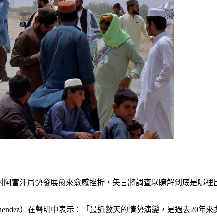
對阿富汗局勢發展愈來愈感挫折，矢言將調查以瞭解到底是哪裡
enendez）在聲明中表示：「最近數天的情勢演變，是過去20