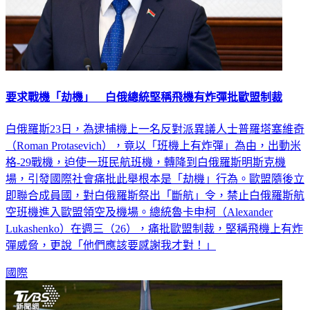
要求戰機「劫機」 白俄總統堅稱飛機有炸彈批歐盟制裁
白俄羅斯23日，為逮捕機上一名反對派異議人士普羅塔塞維奇
（Roman Protasevich），竟以「班機上有炸彈」為由，出動米
格-29戰機，迫使一班民航班機，轉降到白俄羅斯明斯克機
場，引發國際社會痛批此舉根本是「劫機」行為。歐盟隨後立
即聯合成員國，對白俄羅斯祭出「斷航」令，禁止白俄羅斯航
空班機進入歐盟領空及機場。總統魯卡申柯（Alexander
Lukashenko）在週三（26），痛批歐盟制裁，堅稱飛機上有炸
彈威脅，更說「他們應該要感謝我才對！」
國際