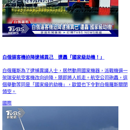
白俄逼客機迫降逮捕異己 遭轟「國家級劫機！」
白俄羅斯為了逮捕異議人士，居然動用國家機器，派戰機逼一
架瑞安航空客機改向迫降，隨即將人抓走。航空公司砲轟，這
個舉動等同是「國家級的劫機」，歐盟也下令對白俄羅斯關閉
領空。
國際