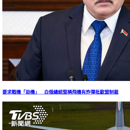
要求戰機「劫機」 白俄總統堅稱飛機有炸彈批歐盟制裁