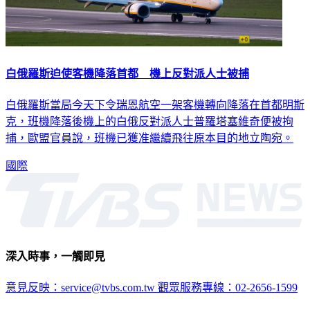
白俄羅斯迫使客機降落首都 機上反對派人士被捕
白俄羅斯當局今天下令瑞恩航空一架客機轉向降落在首都明斯
克，班機降落後機上的白俄反對派人士普羅塔塞維奇便被拘
捕，歐盟官員說，班機已獲准繼續飛往原本目的地立陶宛。
國際
深入時事，一觸即見
意見反映：service@tvbs.com.tw
觀眾服務專線：02-2656-1599