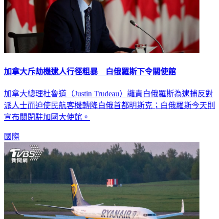
加拿大斥劫機逮人行徑粗暴 白俄羅斯下令關使館
加拿大總理杜魯道（Justin Trudeau）譴責白俄羅斯為逮捕反對
派人士而迫使民航客機轉降白俄首都明斯克；白俄羅斯今天則
宣布關閉駐加國大使館。
國際