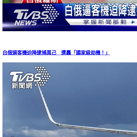
白俄逼客機迫降逮捕異己 遭轟「國家級劫機！」