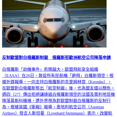
反制歐盟對白俄羅斯制裁 俄羅斯拒歐洲航空公司降落申請
白俄羅斯「劫機事件」愈鬧越大，歐盟飛航安全組織
（EASA）在26日，敦促所有民航機「避飛」白羅斯領空。根
據外媒報導，一向支持白俄羅斯的克里姆林宮（Kremlin），
在歐盟對白俄羅斯祭出「航空制裁」後，也為盟友還以顏色。
週四（27）傳出拒絕讓繞過白俄羅斯領空的法國及奧利地班機
降落莫斯科機場，遭外界視為對歐盟制裁白俄羅斯的反制行
為。根據英國《衛報》報導，奧地利航空公司（Austrian
Airlines）發言人斯坦曼（Leonhard Steinmann）表示，改變航
線必須得到雙邊政府的批准。俄羅斯當局拒絕提供許可證，導