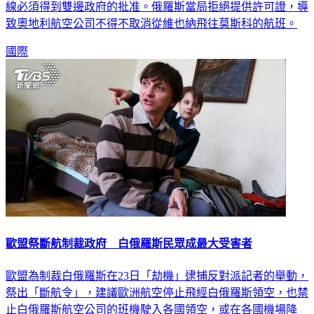
致奧地利航空公司不得不取消從維也納飛往莫斯科的航班。
國際
歐盟祭斷航制裁政府 白俄羅斯民眾成最大受害者
歐盟為制裁白俄羅斯在23日「劫機」逮捕反對派記者的舉動，
祭出「斷航令」，建議歐洲航空停止飛經白俄羅斯領空，也禁
止白俄羅斯航空公司的班機駛入各國領空，或在各國機場降
落。國家間的相互制裁，卻讓人民成為最大受害者。根據外媒