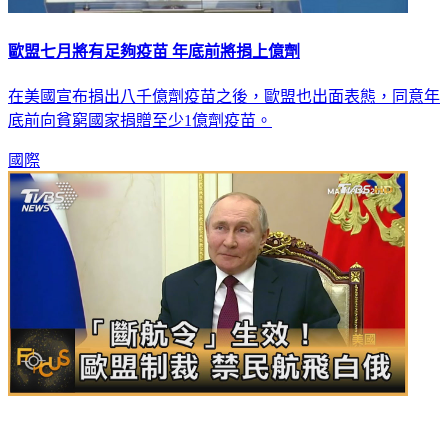
歐盟七月將有足夠疫苗 年底前將捐上億劑
在美國宣布捐出八千億劑疫苗之後，歐盟也出面表態，同意年
底前向貧窮國家捐贈至少1億劑疫苗。
國際
「斷航令」生效！ 歐盟制裁 禁民航飛白俄