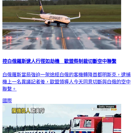
控白俄羅斯逮人行徑如劫機 歐盟祭制裁切斷空中聯繫
白俄羅斯當局強迫一架途經白俄的客機轉降首都明斯克，逮捕
機上一名異議記者後，歐盟領導人今天同意切斷與白俄的空中
聯繫。
國際