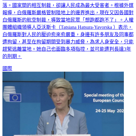
報導，白俄羅斯嚴格管制陸地上的邊界進出，現在又因各國對
白俄羅斯的航空制裁，導致當地民眾「想跑都跑不了」。人權
團體組織領導人亞沃斯卡（Tatsiana Hatsura-Yavorska ）表示，
白俄羅斯對人民的壓迫愈來愈嚴重，身邊有許多朋友及同事都
遭拘留，甚至在拘留期間受到暴力威脅，為求人身安全，只能
趕緊逃離當地。她自己也面臨多項指控，並可能遭判長達3年
的刑期。
國際