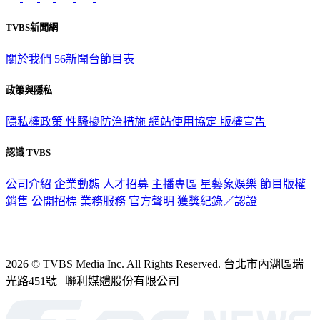
TVBS新聞網
關於我們
56新聞台節目表
政策與隱私
隱私權政策
性騷擾防治措施
網站使用協定
版權宣告
認識 TVBS
公司介紹
企業動態
人才招募
主播專區
星藝象娛樂
節目版權
銷售
公開招標
業務服務
官方聲明
獲獎紀錄／認證
2026 © TVBS Media Inc. All Rights Reserved. 台北市內湖區瑞
光路451號 | 聯利媒體股份有限公司