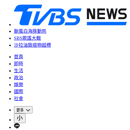
颱風白海豚動態
SBS歌謠大戰
沙拉油致癌物超標
首頁
即時
生活
政治
娛樂
國際
社會
更多