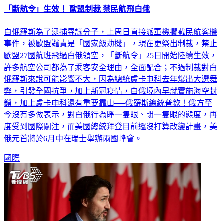
白俄羅斯為了逮捕異議分子，上周日直接派軍機攔截民航客機
事件，被歐盟譴責是「國家級劫機」，現在更祭出制裁，禁止
歐盟27國航班飛過白俄領空，「斷航令」25日開始陸續生效，
許多航空公司都為了乘客安全理由，全面配合；不過制裁對白
俄羅斯來說可能影響不大，因為總統盧卡申科去年爆出大選舞
弊，引發全國抗爭，加上新冠疫情，白俄境內早就實施海空封
鎖，加上盧卡申科還有重要靠山──俄羅斯總統普欽！俄方至
今沒有多做表示，對白俄行為睜一隻眼、閉一隻眼的態度，再
度受到國際關注，而美國總統拜登目前還沒打算改變計畫，美
俄元首將於6月中在瑞士舉辦兩國峰會。
國際