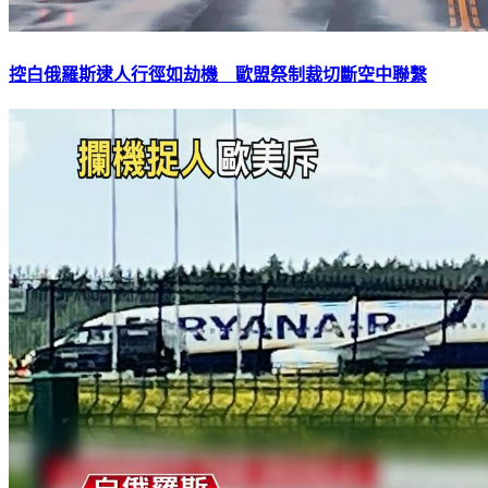
控白俄羅斯逮人行徑如劫機 歐盟祭制裁切斷空中聯繫