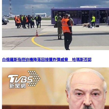
白俄羅斯指控迫機降落因接獲炸彈威脅 哈瑪斯否認