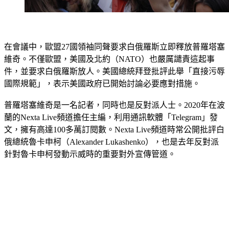
在會議中，歐盟27國領袖同聲要求白俄羅斯立即釋放普羅塔塞
維奇。不僅歐盟，美國及北約（NATO）也嚴厲譴責這起事
件，並要求白俄羅斯放人。美國總統拜登批評此舉「直接污辱
國際規範」，表示美國政府已開始討論必要應對措施。
普羅塔塞維奇是一名記者，同時也是反對派人士。2020年在波
蘭的Nexta Live頻道擔任主編，利用通訊軟體「Telegram」發
文，擁有高達100多萬訂閱數。Nexta Live頻道時常公開批評白
俄總統魯卡申柯（Alexander Lukashenko），也是去年反對派
針對魯卡申柯發動示威時的重要對外宣傳管道。