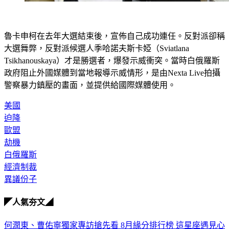
魯卡申柯在去年大選結束後，宣佈自己成功連任。反對派卻稱
大選舞弊，反對派候選人季哈諾夫斯卡婭（Sviatlana 
Tsikhanouskaya）才是勝選者，爆發示威衝突。當時白俄羅斯
政府阻止外國媒體到當地報導示威情形，是由Nexta Live拍攝
警察暴力鎮壓的畫面，並提供給國際媒體使用。
美國
迫降
歐盟
劫機
白俄羅斯
經濟制裁
異議份子
◤人氣夯文◢
何潤東、曹佑寧獨家專訪搶先看
8月緣分排行榜 這星座遇見心
靈夥伴
超準測字!這輩子正緣何時會出現