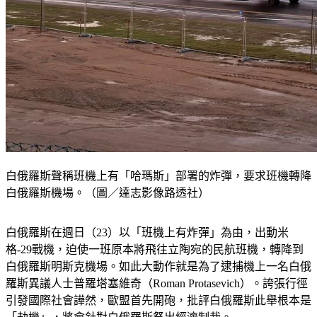
白俄羅斯聲稱班機上有「哈瑪斯」部署的炸彈，要求班機轉降
白俄羅斯機場。（圖／達志影像路透社）
白俄羅斯在週日（23）以「班機上有炸彈」為由，出動米
格-29戰機，迫使一班原本將飛往立陶宛的民航班機，轉降到
白俄羅斯明斯克機場。如此大動作就是為了逮捕機上一名白俄
羅斯異議人士普羅塔塞維奇（Roman Protasevich）。誇張行徑
引發國際社會譁然，歐盟首先開砲，批評白俄羅斯此舉根本是
「劫機」，將會針對白俄羅斯祭出經濟制裁。