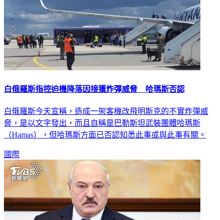
白俄羅斯指控迫機降落因接獲炸彈威脅 哈瑪斯否認
白俄羅斯今天宣稱，造成一架客機改飛明斯克的不實炸彈威
脅，是以文字發出，而且自稱是巴勒斯坦武裝團體哈瑪斯
（Hamas），但哈瑪斯方面已否認知悉此事或與此事有關。
國際