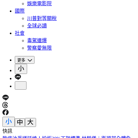
娛樂電影院
國際
川普對等關稅
全球必讀
社會
毒駕連爆
警察愛無限
更多
快訊