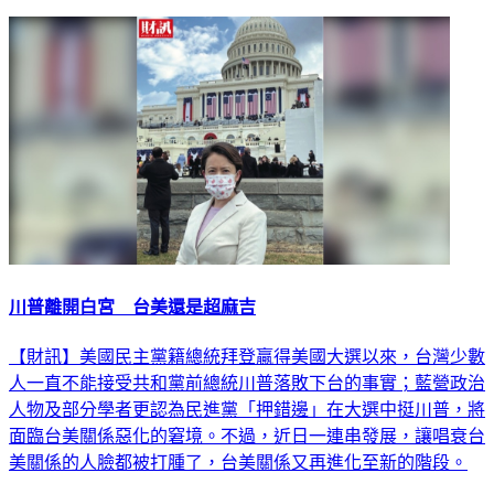
川普離開白宮 台美還是超麻吉
【財訊】美國民主黨籍總統拜登贏得美國大選以來，台灣少數
人一直不能接受共和黨前總統川普落敗下台的事實；藍營政治
人物及部分學者更認為民進黨「押錯邊」在大選中挺川普，將
面臨台美關係惡化的窘境。不過，近日一連串發展，讓唱衰台
美關係的人臉都被打腫了，台美關係又再進化至新的階段。