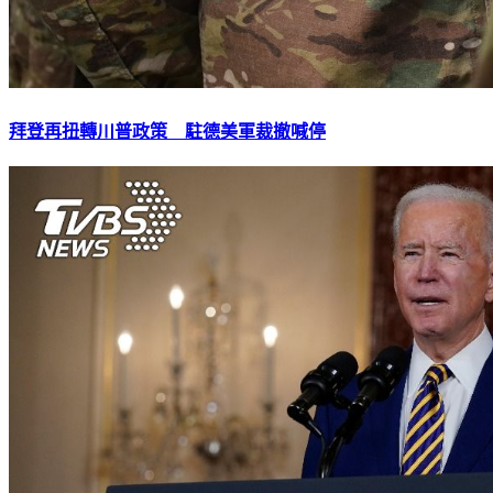
拜登再扭轉川普政策 駐德美軍裁撤喊停