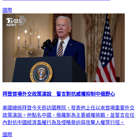
國際
拜登首場外交政策演說 誓言對抗威權抑制中俄野心
美國總統拜登今天造訪國務院，發表他上任以來首場重要外交
政策演說。他點名中國、俄羅斯為主要威權挑戰，並誓言在任
內對抗中國經濟濫權行為及侵略脅迫與攻擊人權等行徑。
國際