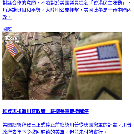
對話合作的意願，不過對於美國議員提名「香港民主運動」，
角逐諾貝爾和平獎，大陸則公開抨擊，美國此舉是干預中國內
政。
國際
拜登再扭轉川普政策 駐德美軍裁撤喊停
美國總統拜登已正式停止前總統川普從德國撤軍的計畫。川普
政府去年下令撤回駐德的美軍，但並未付諸實行。