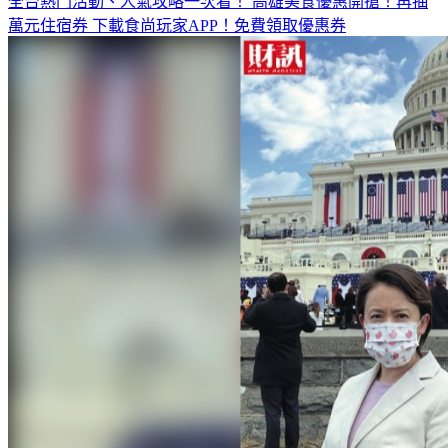
全台熱門活動、人氣攻略一次看！
高雄美食優惠開搶！再抽
萬元住宿券
下載食尚玩家APP！免費領取優惠券