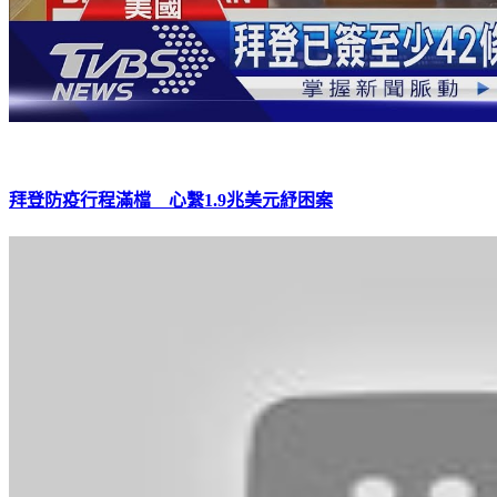
拜登防疫行程滿檔 心繫1.9兆美元紓困案