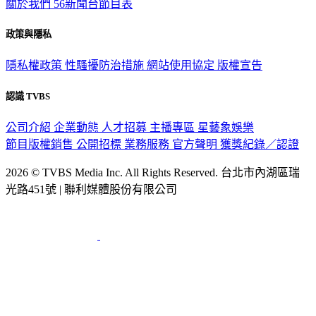
關於我們
56新聞台節目表
政策與隱私
隱私權政策
性騷擾防治措施
網站使用協定
版權宣告
認識 TVBS
公司介紹
企業動態
人才招募
主播專區
星藝象娛樂
節目版權銷售
公開招標
業務服務
官方聲明
獲獎紀錄／認證
2026 © TVBS Media Inc. All Rights Reserved. 台北市內湖區瑞
光路451號 | 聯利媒體股份有限公司