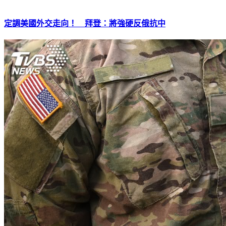
定調美國外交走向！ 拜登：將強硬反俄抗中