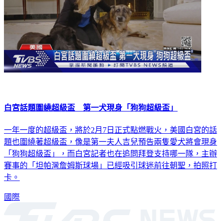
白宮話題圍繞超級盃 第一犬現身「狗狗超級盃」
一年一度的超級盃，將於2月7日正式點燃戰火，美國白宮的話
題也圍繞著超級盃，像是第一夫人吉兒預告兩隻愛犬將會現身
「狗狗超級盃」，而白宮記者也在追問拜登支持哪一隊，主辦
賽事的「坦帕灣詹姆斯球場」已經吸引球迷前往朝聖，拍照打
卡。
國際