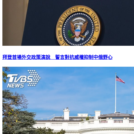
拜登首場外交政策演說 誓言對抗威權抑制中俄野心