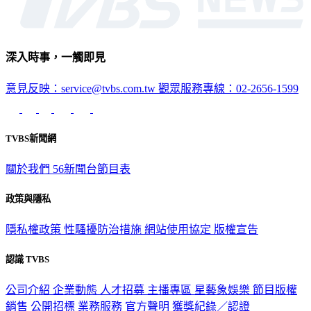
深入時事，一觸即見
意見反映：service@tvbs.com.tw
觀眾服務專線：02-2656-1599
TVBS新聞網
關於我們
56新聞台節目表
政策與隱私
隱私權政策
性騷擾防治措施
網站使用協定
版權宣告
認識 TVBS
公司介紹
企業動態
人才招募
主播專區
星藝象娛樂
節目版權
銷售
公開招標
業務服務
官方聲明
獲獎紀錄／認證