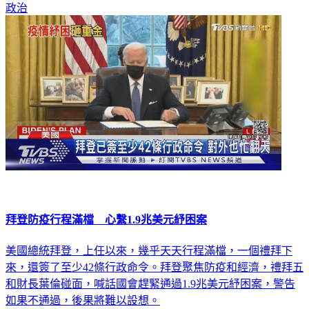
政治
拜登防疫行程滿檔 心繫1.9兆美元紓困案
美國總統拜登，上任以來，幾乎天天行程滿檔，一個禮拜下
來，還簽了至少42條行政命令。拜登聚焦防疫和經濟，禮拜五
和財長葉倫碰面，喊話國會趕緊通過1.9兆美元紓困案，警告
如果不通過，後果將難以設想。