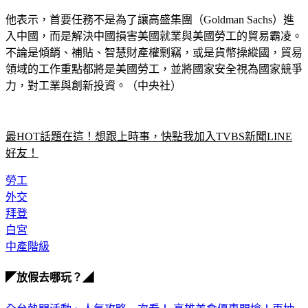
他表示，首要任務不是為了讓高盛集團（Goldman Sachs）進
入中國，而是解決中國損害美國就業與美國勞工的貿易霸凌。
不論是傾銷、補貼、智慧財產權剽竊，或是貨幣操縱國，貿易
領域的工作重點都將是美國勞工，並將國家安全視為國家競爭
力，對工業與創新投資。（中央社）
最HOT話題在這！想跟上時事，快點我加入TVBS新聞LINE
好友！
勞工
外交
拜登
白宮
中產階級
◤放假去哪玩？◢