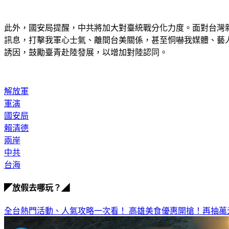
此外，國安局提醒，中共將加大對臺統戰分化力度。面對台灣
訊息，打擊我軍心士氣、離間台美關係，甚至恫嚇我媒體、藝
誘因，鼓勵臺青赴陸發展，以增加對陸認同。
解放軍
軍演
國安局
賴清德
兩岸
中共
台海
◤放假去哪玩？◢
全台熱門活動、人氣攻略一次看！
高雄美食優惠開搶！再抽萬