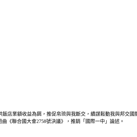
供飯店業額收益為餌，推促帛琉與我斷交，續謀鬆動我與邦交國
扭曲《聯合國大會2758號決議》，推銷「國際一中」論述。