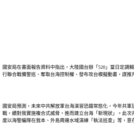
國安局在書面報告資料中指出，大陸國台辦「520」當日定調賴
行聯合戰備警巡、奪取台海控制權、發布攻台模擬動畫，謀推
國安局預測，未來中共解放軍台海演習恐趨常態化，今年共軍
戰，續對我實施複合式威脅，進而建立台海「新現狀」。此次共
度以海警編隊在我本、外島周邊水域演練「執法巡查」等，意