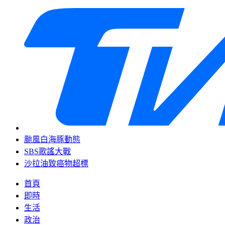
颱風白海豚動態
SBS歌謠大戰
沙拉油致癌物超標
首頁
即時
生活
政治