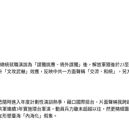
總統就職演說為「謀獨挑釁、倚外謀獨」後，解放軍隨後於23至2
升「文攻武嚇」效應，反映中共一方面聲稱「交流、和統」，另
恐隨時進入年度計劃性演訓熱季，藉口國際挺台、片面聲稱我跨
軍連續3年實施環台軍演，動員兵力雖未超越以往，然更精細籌
在形塑臺海「內海化」假象。