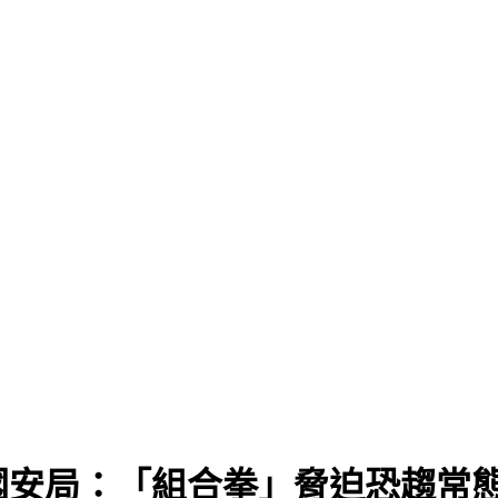
國安局：「組合拳」脅迫恐趨常