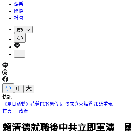
娛樂
國際
社會
更多
快訊
《夏日活動》花蓮FUN暑假 即將成真火舞秀 加碼重現
首頁
｜
政治
賴清德就職後中共立即軍演 