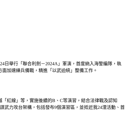
4日舉行「聯合利劍－2024A」軍演，首度納入海警編隊，執
方面加速練兵備戰，精進「以武迫統」整備工作。
越「紅線」等，實施後續的B、C等演習，結合法律戰及認知
謀武力攻台架構，包括發布9個演習區，並抵近我24浬活動、首