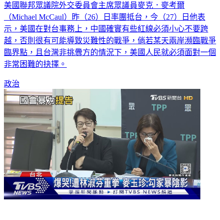
美國聯邦眾議院外交委員會主席眾議員麥克．麥考爾
（Michael McCaul）昨（26）日率團抵台，今（27）日他表
示，美國在對台事務上，中國確實有些紅線必須小心不要跨
越，否則很有可能導致災難性的戰爭，倘若某天兩岸瀕臨戰爭
臨界點，且台灣非挑釁方的情況下，美國人民就必須面對一個
非常困難的抉擇。
政治