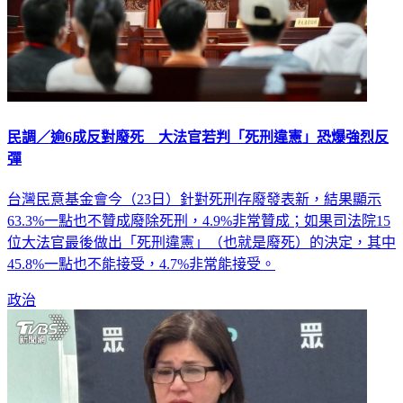
民調／逾6成反對廢死 大法官若判「死刑違憲」恐爆強烈反
彈
台灣民意基金會今（23日）針對死刑存廢發表新，結果顯示
63.3%一點也不贊成廢除死刑，4.9%非常贊成；如果司法院15
位大法官最後做出「死刑違憲」（也就是廢死）的決定，其中
45.8%一點也不能接受，4.7%非常能接受。
政治