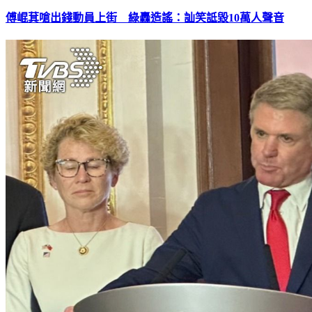
傅崐萁嗆出錢動員上街 綠轟造謠：訕笑詆毀10萬人聲音