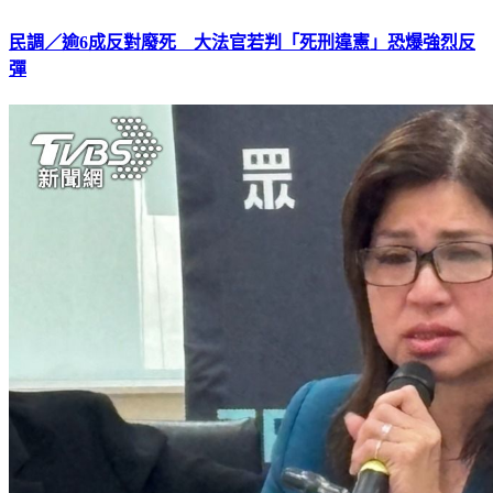
民調／逾6成反對廢死 大法官若判「死刑違憲」恐爆強烈反
彈