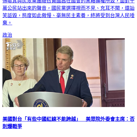
傅崐萁與民眾黨團總召黃國昌在國會的黑箱擴權所致，面對十
萬公民站出來的聲音，國民黨選擇視而不見、充耳不聞，還訕
笑詆毀，態度如此傲慢、毫無民主素養，終將受到台灣人民唾
棄。
政治
美國對台「有些中國紅線不能跨越」 美眾院外委會主席：否
則爆戰爭