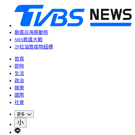
颱風白海豚動態
SBS歌謠大戰
沙拉油致癌物超標
首頁
即時
生活
政治
娛樂
國際
社會
更多