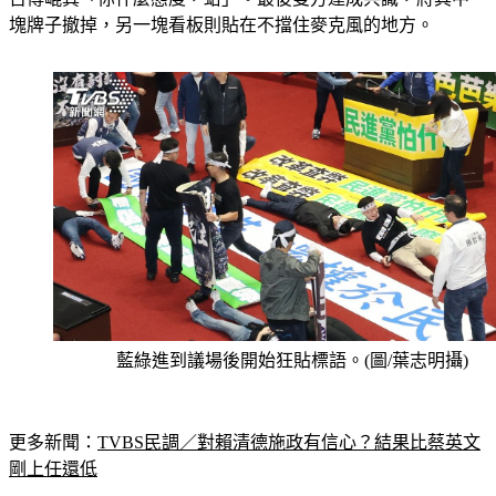
塊牌子撤掉，另一塊看板則貼在不擋住麥克風的地方。
藍綠進到議場後開始狂貼標語。(圖/葉志明攝)
更多新聞：
TVBS民調／對賴清德施政有信心？結果比蔡英文
剛上任還低