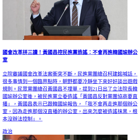
國會改革拼三讀！黃國昌控民進黨造謠：不會再進韓國瑜辦公
室
立院審議國會改革法案衝突不斷，民進黨團總召柯建銘喊話，
很多事情到一個臨界點時，朝野都要冷靜坐下來好好談出遊戲
規則。民眾黨團總召黃國昌不埋單，提到21日出了立法院長韓
國瑜辦公室後，被民進黨立委造謠「黃國昌反對黨團協商要直
播」，黃國昌表示已跟韓國瑜報告，「我不會再走進那個辦公
室，因為走進那個沒直播的辦公室，出來怎麼被造謠抹黑，根
本沒辦法控制」。
政治