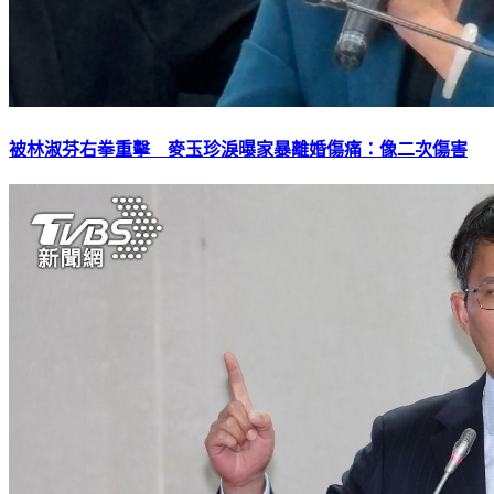
被林淑芬右拳重擊 麥玉珍淚曝家暴離婚傷痛：像二次傷害