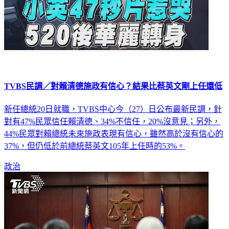
TVBS民調／對賴清德施政有信心？結果比蔡英文剛上任還低
新任總統20日就職，TVBS中心今（27）日公布最新民調，針
對有47%民眾信任賴清德、34%不信任，20%沒意見；另外，
44%民眾對賴總統未來施政表現有信心，雖然高於沒有信心的
37%，但仍低於前總統蔡英文105年上任時的53%。
政治