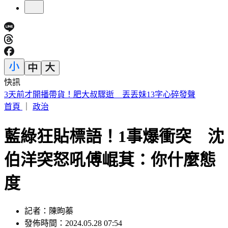
快訊
南港LaLaport 鷹架掉落砸傷人 北市建管處開罰30萬
首頁
｜
政治
藍綠狂貼標語！1事爆衝突 沈
伯洋突怒吼傅崐萁：你什麼態
度
記者：陳昫蓁
發佈時間：2024.05.28 07:54