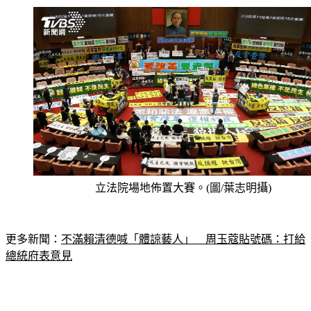
立法院場地佈置大賽。(圖/葉志明攝)
更多新聞：
不滿賴清德喊「體諒藝人」　周玉蔻貼號碼：打給
總統府表意見