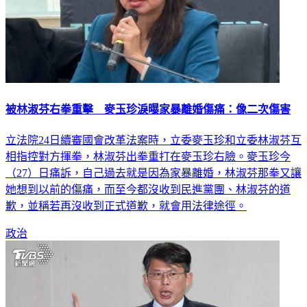
被林淑芬右拳重擊 麥玉珍淚曝家暴離婚傷痛：像二次傷害
立法院24日續審國會改革法案時，立委麥玉珍和立委林淑芬互
相指控對方揮拳，林淑芬出拳重打在麥玉珍右臉。麥玉珍今
（27）日痛訴，自己過去就是因為家暴離婚，林淑芬那拳又讓
她想到以前的傷痛，而至今都沒收到民進黨團、林淑芬的道
歉，並稱若再沒收到正式道歉，就會用法律途徑。
政治