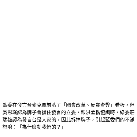
藍委在發言台麥克風前貼了「國會改革、反貪查弊」看板，但
吳思瑤認為牌子會擋住發言的立委，跟洪孟楷協調時，綠委莊
瑞雄認為發言台是大家的，因此拆掉牌子，引起藍委們的不滿
怒嗆：「為什麼動我們的？」