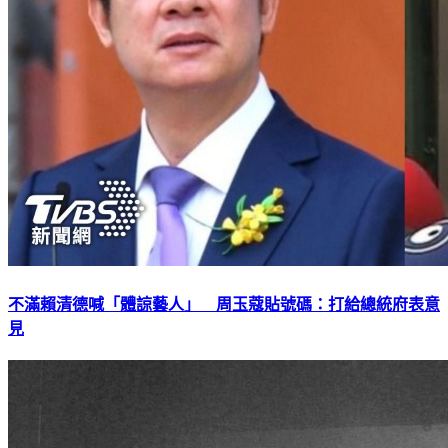
不滿賴清德喊「體諒藝人」 周玉蔻貼號碼：打給總統府表意
見