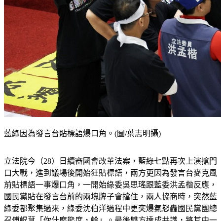
藍綠因為發言台貼標語爆口角。(圖/葉志明攝)
立法院今（28）日續審國會改革法案，藍綠七點再次上演搶門
口大戰，進到議場後開始狂貼標語，兩方更因為發言台麥克風
前貼標語一事爆口角，一開始綠委吳思瑤跟藍委洪孟楷反應，
國民黨貼在發言台前的兩塊牌子會擋住，兩人協商時，突然藍
綠委都聚集過來，綠委沈伯洋過程中更突爆氣怒轟國民黨團總
召傅崐萁「你什麼態度，蛤」。最後雙方達成共識，將其中一