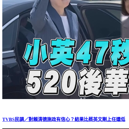
TVBS民調／對賴清德施政有信心？結果比蔡英文剛上任還低