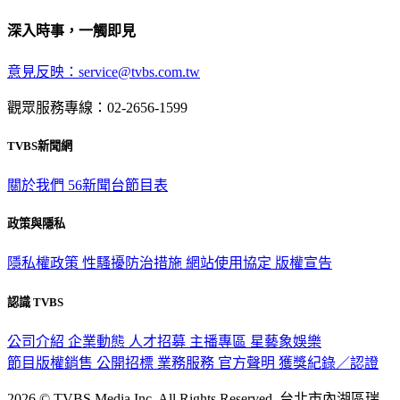
深入時事，一觸即見
意見反映：service@tvbs.com.tw
觀眾服務專線：02-2656-1599
TVBS新聞網
關於我們
56新聞台節目表
政策與隱私
隱私權政策
性騷擾防治措施
網站使用協定
版權宣告
認識 TVBS
公司介紹
企業動態
人才招募
主播專區
星藝象娛樂
節目版權銷售
公開招標
業務服務
官方聲明
獲獎紀錄／認證
2026 © TVBS Media Inc. All Rights Reserved. 台北市內湖區瑞