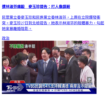
遭林淑芬痛毆 麥玉珍提告：打人像謀殺
民眾黨立委麥玉珍和民進黨立委林淑芬，上周在立院爆發衝
突。麥玉珍27日到北檢提告，她表示林淑芬的肢體暴力，勾起
她家暴離婚陰影。
政治