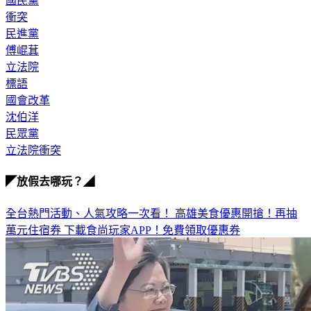
國民黨
衝突
民進黨
傅崐萁
立法院
標語
國會改革
沈伯洋
民眾黨
立法院衝突
◤放假去哪玩？◢
全台熱門活動、人氣攻略一次看！
高雄美食優惠開搶！再抽
萬元住宿券
下載食尚玩家APP！免費領取優惠券