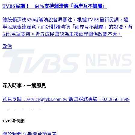
TVBS民調！ 64%支持賴清德「兩岸互不隸屬」
總統賴清德520就職演說各界關注，根據TVBS最新民調，過
半民眾表達滿意。而針對賴清德「兩岸互不隸屬」的說法，有
64%民眾支持。近五成民眾認為未來兩岸關係改變不大。
政治
深入時事，一觸即見
意見反映：service@tvbs.com.tw
觀眾服務專線：02-2656-1599
TVBS新聞網
關於我們
56新聞台節目表