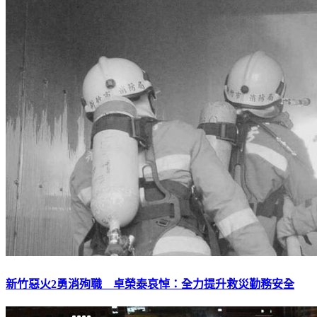
新竹惡火2勇消殉職 卓榮泰哀悼：全力提升救災勤務安全