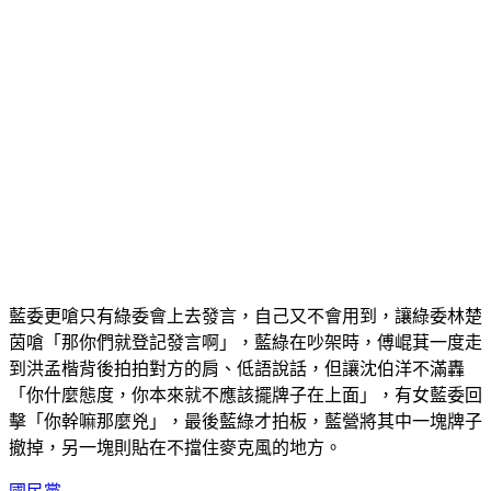
藍委更嗆只有綠委會上去發言，自己又不會用到，讓綠委林楚
茵嗆「那你們就登記發言啊」，藍綠在吵架時，傅崐萁一度走
到洪孟楷背後拍拍對方的肩、低語說話，但讓沈伯洋不滿轟
「你什麼態度，你本來就不應該擺牌子在上面」，有女藍委回
擊「你幹嘛那麼兇」，最後藍綠才拍板，藍營將其中一塊牌子
撤掉，另一塊則貼在不擋住麥克風的地方。