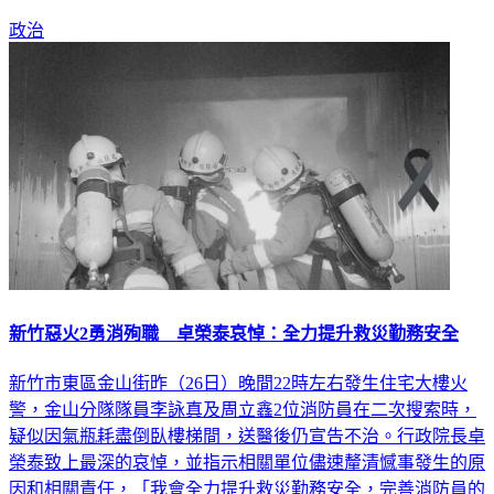
政治
新竹惡火2勇消殉職 卓榮泰哀悼：全力提升救災勤務安全
新竹市東區金山街昨（26日）晚間22時左右發生住宅大樓火
警，金山分隊隊員李詠真及周立鑫2位消防員在二次搜索時，
疑似因氣瓶耗盡倒臥樓梯間，送醫後仍宣告不治。行政院長卓
榮泰致上最深的哀悼，並指示相關單位儘速釐清憾事發生的原
因和相關責任，「我會全力提升救災勤務安全，完善消防員的