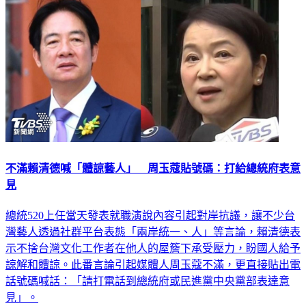
不滿賴清德喊「體諒藝人」 周玉蔻貼號碼：打給總統府表意
見
總統520上任當天發表就職演說內容引起對岸抗議，讓不少台
灣藝人透過社群平台表態「兩岸統一、人」等言論，賴清德表
示不捨台灣文化工作者在他人的屋簷下承受壓力，盼國人給予
諒解和體諒。此番言論引起媒體人周玉蔻不滿，更直接貼出電
話號碼喊話：「請打電話到總統府或民進黨中央黨部表達意
見」。