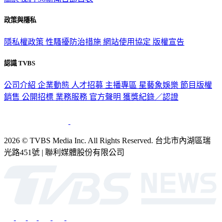
政策與隱私
隱私權政策
性騷擾防治措施
網站使用協定
版權宣告
認識 TVBS
公司介紹
企業動態
人才招募
主播專區
星藝象娛樂
節目版權
銷售
公開招標
業務服務
官方聲明
獲獎紀錄／認證
2026 © TVBS Media Inc. All Rights Reserved. 台北市內湖區瑞
光路451號 | 聯利媒體股份有限公司