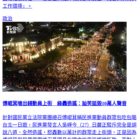
工作環境」。
政治
傅崐萁嗆出錢動員上街 綠轟造謠：訕笑詆毀10萬人聲音
針對國民黨立法院黨團總召傅崐萁稱民進黨動員群眾包吃包喝
台北一日遊，民進黨發言人吳崢今（27）日嚴正駁斥完全是胡
說八道、全然造謠，怒轟數以萬計的群眾走上街頭，正是因為