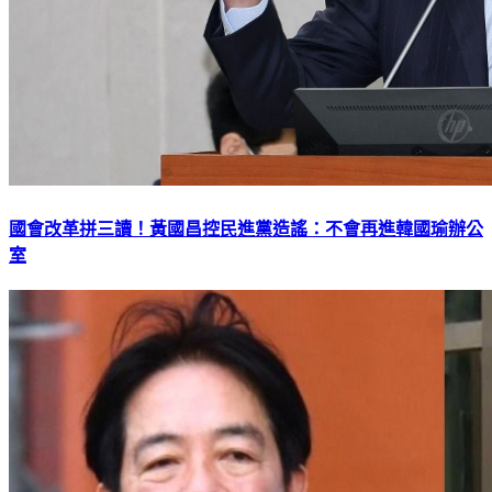
國會改革拼三讀！黃國昌控民進黨造謠：不會再進韓國瑜辦公
室