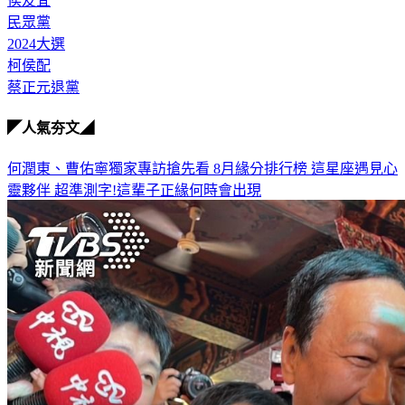
侯友宜
民眾黨
2024大選
柯侯配
蔡正元退黨
◤人氣夯文◢
何潤東、曹佑寧獨家專訪搶先看
8月緣分排行榜 這星座遇見心
靈夥伴
超準測字!這輩子正緣何時會出現