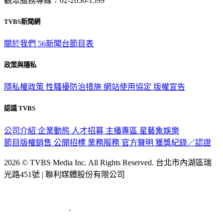
觀眾服務專線：02-2656-1599
TVBS新聞網
關於我們
56新聞台節目表
政策與隱私
隱私權政策
性騷擾防治措施
網站使用協定
版權宣告
認識 TVBS
公司介紹
企業動態
人才招募
主播專區
星藝象娛樂
節目版權銷售
公開招標
業務服務
官方聲明
獲獎紀錄／認證
2026 © TVBS Media Inc. All Rights Reserved. 台北市內湖區瑞
光路451號 | 聯利媒體股份有限公司