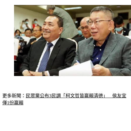
更多新聞：
民眾黨公布3民調「柯文哲皆贏賴清德」　侯友宜
僅1份贏賴