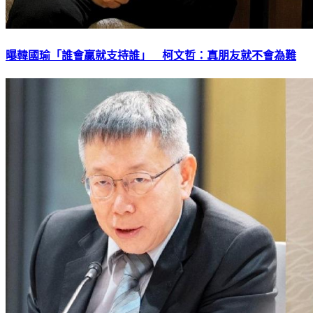
曝韓國瑜「誰會贏就支持誰」 柯文哲：真朋友就不會為難