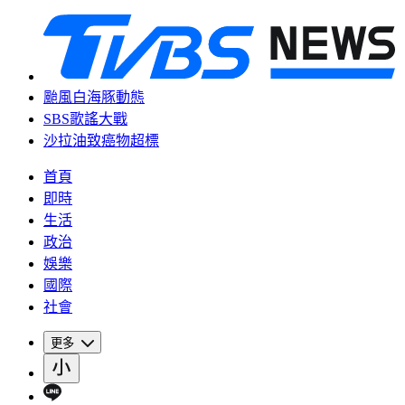
颱風白海豚動態
SBS歌謠大戰
沙拉油致癌物超標
首頁
即時
生活
政治
娛樂
國際
社會
更多