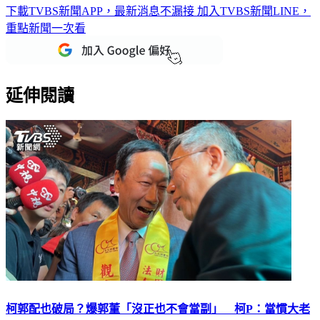
下載TVBS新聞APP，最新消息不漏接
加入TVBS新聞LINE，
重點新聞一次看
延伸閱讀
柯郭配也破局？爆郭董「沒正也不會當副」 柯P：當慣大老