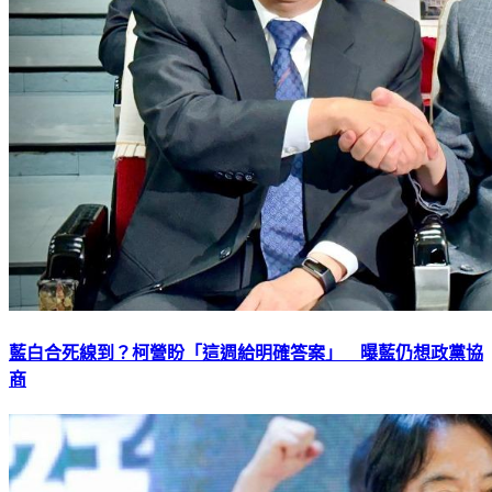
藍白合死線到？柯營盼「這週給明確答案」 曝藍仍想政黨協
商