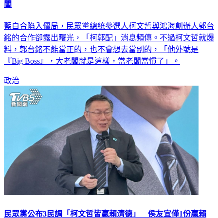
闆
藍白合陷入僵局，民眾黨總統參選人柯文哲與鴻海創辦人郭台
銘的合作卻露出曙光，「柯郭配」消息頻傳。不過柯文哲就爆
料，郭台銘不能當正的，也不會想去當副的，「他外號是
『Big Boss』，大老闆就是這樣，當老闆當慣了」。
政治
民眾黨公布3民調「柯文哲皆贏賴清德」 侯友宜僅1份贏賴