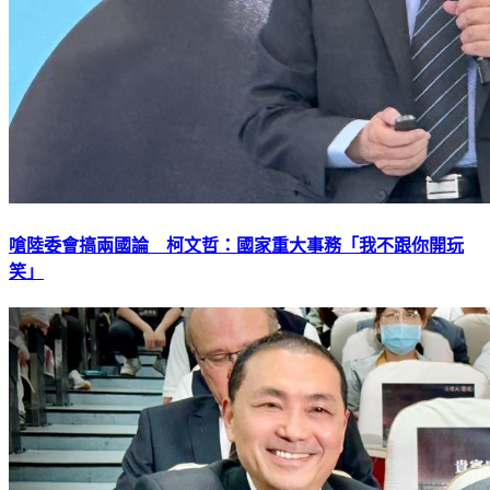
嗆陸委會搞兩國論 柯文哲：國家重大事務「我不跟你開玩
笑」