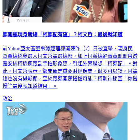
鄒開蓮現身競總「柯鄒配有望」？柯文哲：最後就知道
前Yahoo亞太區董事總經理鄒開蓮昨（7）日被直擊，現身民
眾黨總統參選人柯文哲競選總部，加上柯辦總幹事黃珊珊曾透
露安排柯這週跟副手拍形象照，引起外界聯想「柯鄒配」。對
此，柯文哲表示，鄒開蓮是重要財經顧問，很多可以談，且競
總也沒有攝影棚，至於跟鄒開蓮搭擋可能？柯則神秘回「你慢
慢等最後就知道結果」。
政治