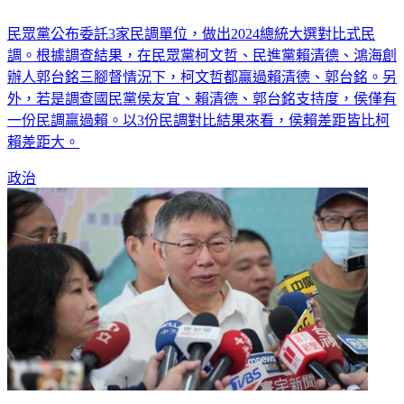
民眾黨公布委託3家民調單位，做出2024總統大選對比式民
調。根據調查結果，在民眾黨柯文哲、民進黨賴清德、鴻海創
辦人郭台銘三腳督情況下，柯文哲都贏過賴清德、郭台銘。另
外，若是調查國民黨侯友宜、賴清德、郭台銘支持度，侯僅有
一份民調贏過賴。以3份民調對比結果來看，侯賴差距皆比柯
賴差距大。
政治