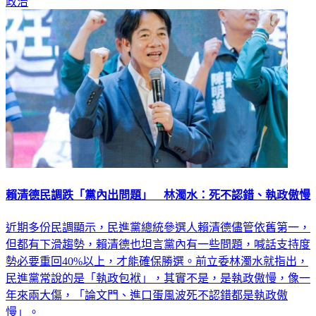
政治
賴清德民調跌「黨內出問題」 林濁水：死不認錯、執政傲慢
近期多份民調顯示，民進黨總統參選人賴清德儘管依舊第一，
但都有下滑趨勢，賴清德也坦言黨內有一些問題，喊話支持度
勢必要重回40%以上，才能確保勝選。前立委林濁水就指出，
民進黨常說的是「執政包袱」，其實不是，是執政傲慢，像一
年來兩大傷，「論文門、進口蛋風波死不認錯都是執政傲
慢」。