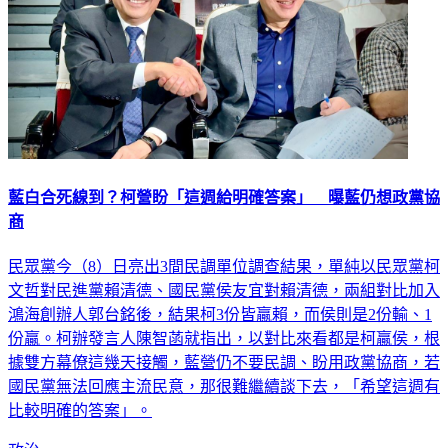
藍白合死線到？柯營盼「這週給明確答案」 曝藍仍想政黨協
商
民眾黨今（8）日亮出3間民調單位調查結果，單純以民眾黨柯
文哲對民進黨賴清德、國民黨侯友宜對賴清德，兩組對比加入
鴻海創辦人郭台銘後，結果柯3份皆贏賴，而侯則是2份輸、1
份贏。柯辦發言人陳智菡就指出，以對比來看都是柯贏侯，根
據雙方幕僚這幾天接觸，藍營仍不要民調、盼用政黨協商，若
國民黨無法回應主流民意，那很難繼續談下去，「希望這週有
比較明確的答案」。