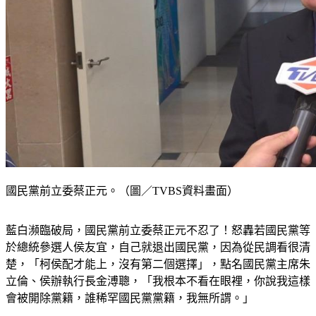
國民黨前立委蔡正元。（圖／TVBS資料畫面）
藍白瀕臨破局，國民黨前立委蔡正元不忍了！怒轟若國民黨等
於總統參選人侯友宜，自己就退出國民黨，因為從民調看很清
楚，「柯侯配才能上，沒有第二個選擇」，點名國民黨主席朱
立倫、侯辦執行長金溥聰，「我根本不看在眼裡，你說我這樣
會被開除黨籍，誰稀罕國民黨黨籍，我無所謂。」