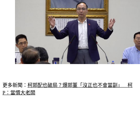
更多新聞：
柯郭配也破局？爆郭董「沒正也不會當副」　柯
P：當慣大老闆