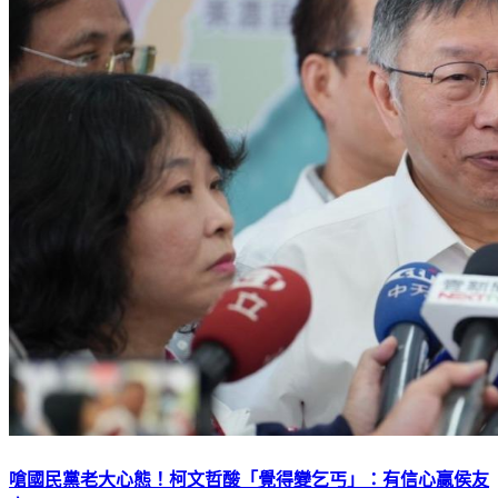
嗆國民黨老大心態！柯文哲酸「覺得變乞丐」：有信心贏侯友