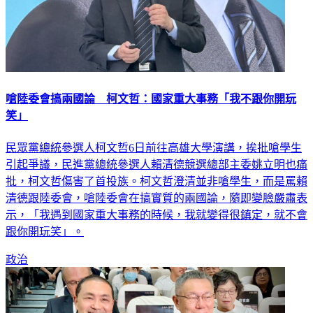
嗆陸委會搞兩國論 柯文哲：國家重大事務「我不跟你開玩
笑」
民眾黨總統參選人柯文哲6日前往高雄大學演講，挨批嗆學生
引起爭議，民進黨總統參選人賴清德競選總部主委姚立明也痛
批，柯文哲傷害了首投族。柯文哲澄清並非嗆學生，而是罵賴
清德跟陸委會，嗆陸委會在搞實質的兩國論，隨即變臉嚴肅表
示，「我遇到國家重大事務的時候，我就變得很鎮定，就不會
跟你開玩笑」。
政治