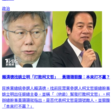
政治
賴清德找姚立明「打敗柯文哲」 黃珊珊狠酸：本來打不贏？
民進黨總統參選人賴清德，找前民眾黨參選人柯文哲競總幹事
姚立明出任競總主委，並稱「（他能）幫我打敗柯文哲」。柯
辦總幹事黃珊珊就指出，是否代表柯文哲是頭號敵人，並狠酸
「本來打不贏？」