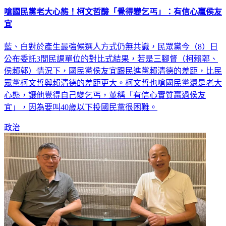
嗆國民黨老大心態！柯文哲酸「覺得變乞丐」：有信心贏侯友
宜
藍、白對於產生最強候選人方式仍無共識，民眾黨今（8）日
公布委託3間民調單位的對比式結果，若是三腳督（柯賴郭、
侯賴郭）情況下，國民黨侯友宜跟民進黨賴清德的差距，比民
眾黨柯文哲與賴清德的差距更大。柯文哲也嗆國民黨還是老大
心態，讓他覺得自己變乞丐，並稱「有信心實質贏過侯友
宜」，因為要叫40歲以下投國民黨很困難。
政治