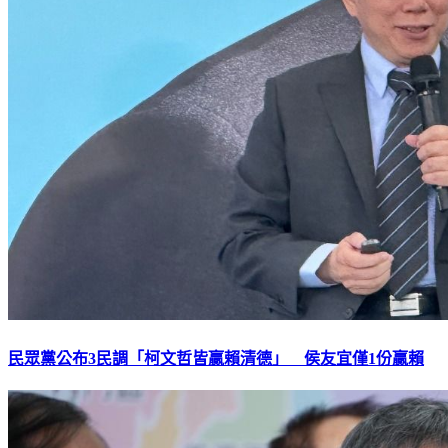
民眾黨公布3民調「柯文哲皆贏賴清德」 侯友宜僅1份贏賴