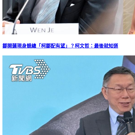
鄒開蓮現身競總「柯鄒配有望」？柯文哲：最後就知道