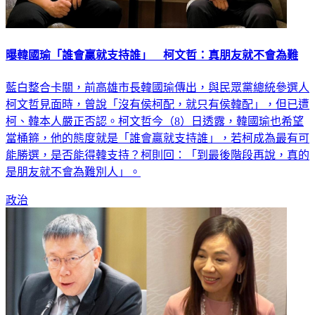
曝韓國瑜「誰會贏就支持誰」 柯文哲：真朋友就不會為難
藍白整合卡關，前高雄市長韓國瑜傳出，與民眾黨總統參選人
柯文哲見面時，曾說「沒有侯柯配，就只有侯韓配」，但已遭
柯、韓本人嚴正否認。柯文哲今（8）日透露，韓國瑜也希望
當桶箍，他的態度就是「誰會贏就支持誰」，若柯成為最有可
能勝選，是否能得韓支持？柯則回：「到最後階段再說，真的
是朋友就不會為難別人」。
政治