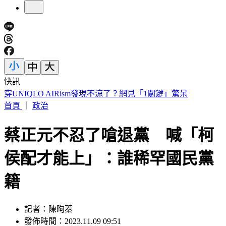
快訊
緯創股利「2度延後發放」 金管會出手：最重罰50萬
首頁
｜
政治
蔡正元不忍了嗆退黨 喊「柯
侯配才能上」：誰稀罕國民黨
籍
記者：陳昫蓁
發佈時間：2023.11.09 09:51