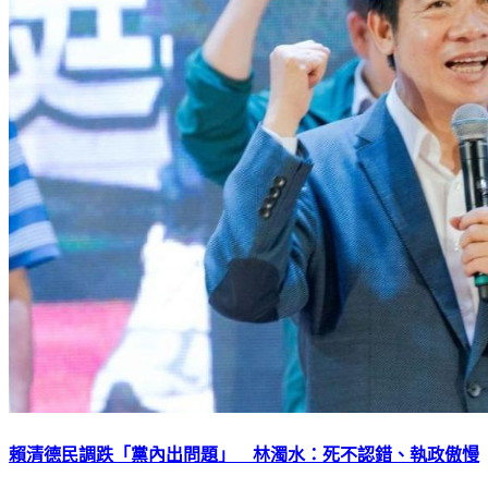
賴清德民調跌「黨內出問題」 林濁水：死不認錯、執政傲慢