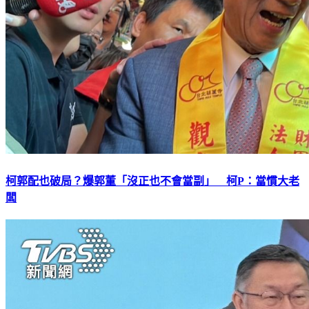
柯郭配也破局？爆郭董「沒正也不會當副」 柯P：當慣大老
闆