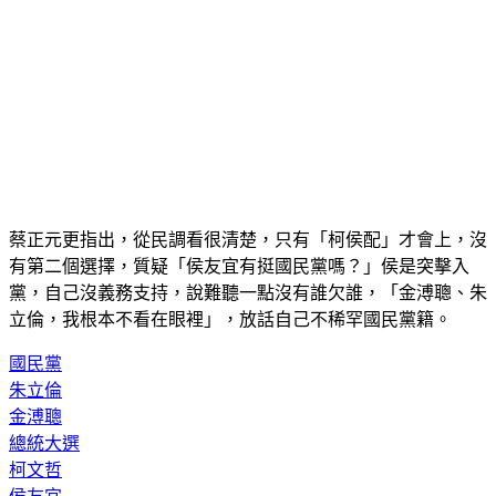
蔡正元更指出，從民調看很清楚，只有「柯侯配」才會上，沒
有第二個選擇，質疑「侯友宜有挺國民黨嗎？」侯是突擊入
黨，自己沒義務支持，說難聽一點沒有誰欠誰，「金溥聰、朱
立倫，我根本不看在眼裡」，放話自己不稀罕國民黨籍。
國民黨
朱立倫
金溥聰
總統大選
柯文哲