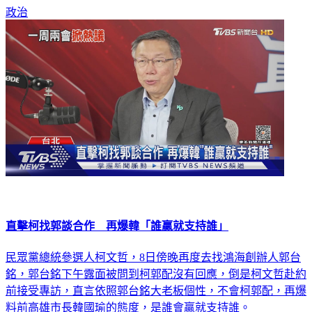
政治
直擊柯找郭談合作 再爆韓「誰贏就支持誰」
民眾黨總統參選人柯文哲，8日傍晚再度去找鴻海創辦人郭台
銘，郭台銘下午露面被問到柯郭配沒有回應，倒是柯文哲赴約
前接受專訪，直言依照郭台銘大老板個性，不會柯郭配，再爆
料前高雄市長韓國瑜的態度，是誰會贏就支持誰。