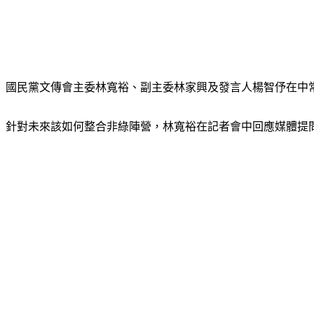
國民黨文傳會主委林寬裕、副主委林家興及發言人楊智伃在中
針對未來該如何整合非綠陣營，林寬裕在記者會中回應媒體提