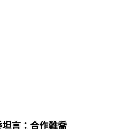
？
委坦言：合作難喬