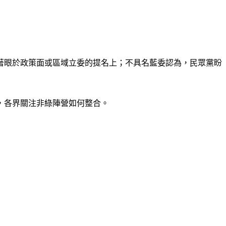
著眼於政策面或區域立委的提名上；不具名藍委認為，民眾黨盼
，各界關注非綠陣營如何整合。