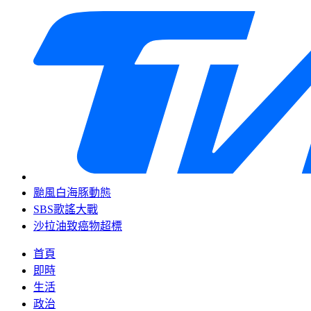
颱風白海豚動態
SBS歌謠大戰
沙拉油致癌物超標
首頁
即時
生活
政治