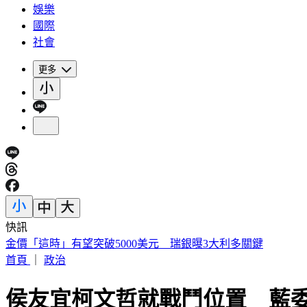
娛樂
國際
社會
更多
快訊
市售洗碗海綿多數非天然 恐成塑膠微粒來源 你家還在用嗎
首頁
｜
政治
侯友宜柯文哲就戰鬥位置 藍