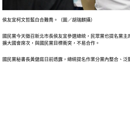
侯友宜柯文哲藍白合難喬。（圖／胡瑞麒攝）
國民黨今天徵召新北市長侯友宜參選總統，民眾黨也提名黨主
擴大國會席次，與國民黨目標衝突，不易合作。
國民黨秘書長黃健庭日前透露，總統提名作業分黨內整合、泛