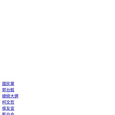
國民黨
郭台銘
總統大選
柯文哲
侯友宜
藍白合