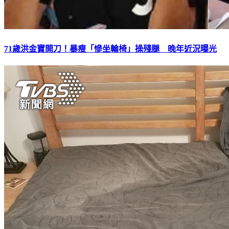
71歲洪金寶開刀！暴瘦「慘坐輪椅」操殘腿 晚年近況曝光