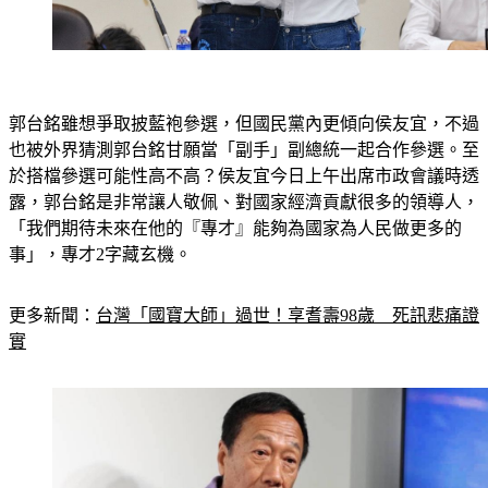
郭台銘雖想爭取披藍袍參選，但國民黨內更傾向侯友宜，不過
也被外界猜測郭台銘甘願當「副手」副總統一起合作參選。至
於搭檔參選可能性高不高？侯友宜今日上午出席市政會議時透
露，郭台銘是非常讓人敬佩、對國家經濟貢獻很多的領導人，
「我們期待未來在他的『
專才
』能夠為國家為人民做更多的
事」，專才2字藏玄機。
更多新聞：
台灣「國寶大師」過世！享耆壽98歲　死訊悲痛證
實