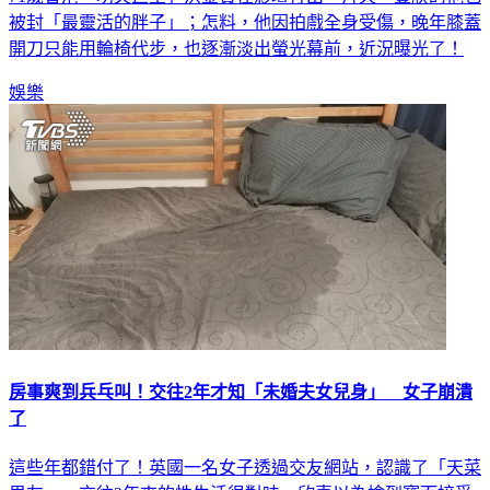
71歲香港「功夫巨星」洪金寶在影壇打出一片天，豐腴的他也
被封「最靈活的胖子」；怎料，他因拍戲全身受傷，晚年膝蓋
開刀只能用輪椅代步，也逐漸淡出螢光幕前，近況曝光了！
娛樂
房事爽到兵乓叫！交往2年才知「未婚夫女兒身」 女子崩潰
了