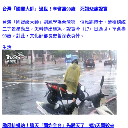
台灣「國寶大師」過世！享耆壽98歲 死訊悲痛證實
台灣「國寶級大師」劉鳳學為台灣第一位舞蹈博士，榮獲總統
二等景星勳章，怎料傳出噩耗，證實今（17）日過世，享耆壽
98歲。對此，文化部部長史哲深表哀悼。
生活