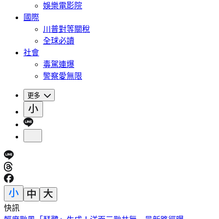
娛樂電影院
國際
川普對等關稅
全球必讀
社會
毒駕連爆
警察愛無限
更多
快訊