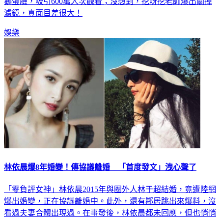
紅，不僅歌曲洗腦，主要還是老師長得太漂亮，擁有一張完美
鵝蛋臉，吸引600萬人次觀看；沒想到，挖呀挖老師爆出關掉
濾鏡，真面目差很大！
娛樂
林依晨爆8年婚變！傳協議離婚 「首度發文」洩心聲了
「零負評女神」林依晨2015年與圈外人林于超結婚，竟遭陸網
爆出婚變，正在協議離婚中。此外，還有鄰居跳出來爆料，沒