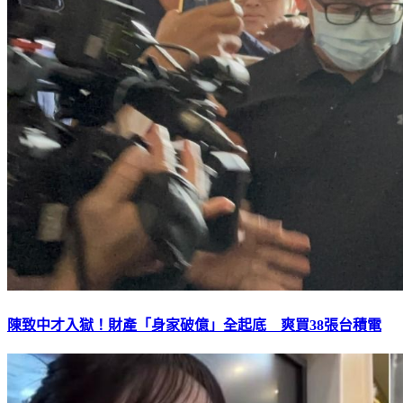
陳致中才入獄！財產「身家破億」全起底 爽買38張台積電