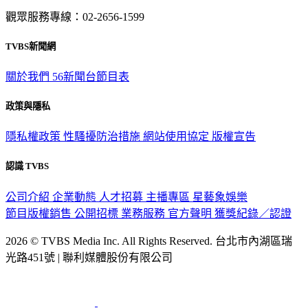
意見反映：service@tvbs.com.tw
觀眾服務專線：02-2656-1599
TVBS新聞網
關於我們
56新聞台節目表
政策與隱私
隱私權政策
性騷擾防治措施
網站使用協定
版權宣告
認識 TVBS
公司介紹
企業動態
人才招募
主播專區
星藝象娛樂
節目版權銷售
公開招標
業務服務
官方聲明
獲獎紀錄／認證
2026 © TVBS Media Inc. All Rights Reserved. 台北市內湖區瑞
光路451號 | 聯利媒體股份有限公司