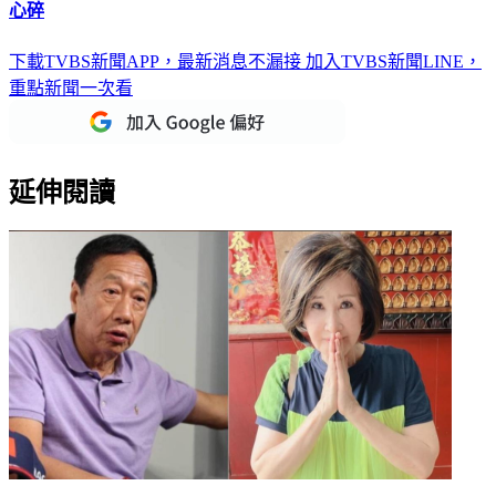
「挖呀挖」正妹老師關掉濾鏡！牙齦爆露、國字臉 百萬粉絲
心碎
下載TVBS新聞APP，最新消息不漏接
加入TVBS新聞LINE，
重點新聞一次看
延伸閱讀