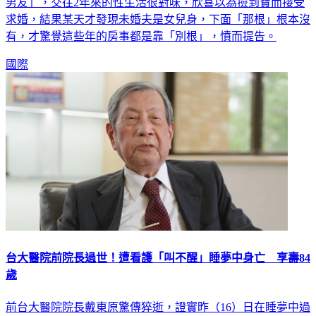
這些年都錯付了！英國一名女子透過交友網站，認識了「天菜
男友」，交往2年來的性生活很對味，欣喜以為撿到寶而接受
求婚，結果某天才發現未婚夫是女兒身，下面「那根」根本沒
有，才驚覺這些年的房事都是靠「別根」，憤而提告。
國際
台大醫院前院長過世！遭看護「叫不醒」睡夢中身亡 享壽84
歲