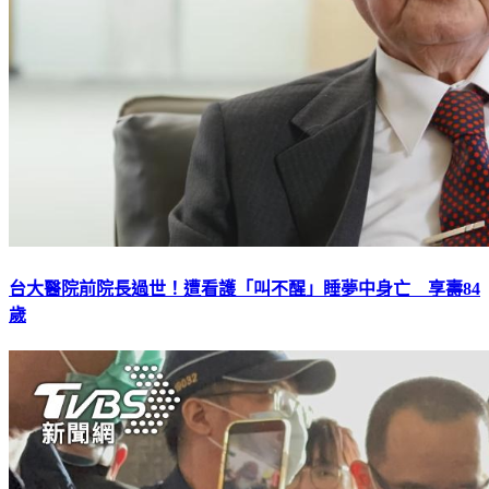
台大醫院前院長過世！遭看護「叫不醒」睡夢中身亡 享壽84
歲