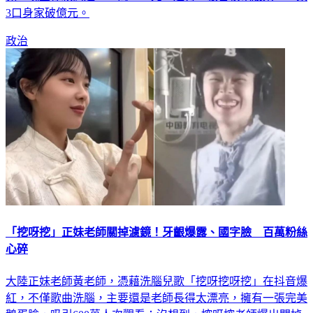
兒，現金存款高達2852萬2626元，還有38張台積電股票，一家
3口身家破億元。
政治
「挖呀挖」正妹老師關掉濾鏡！牙齦爆露、國字臉 百萬粉絲
心碎
大陸正妹老師黃老師，憑藉洗腦兒歌「挖呀挖呀挖」在抖音爆