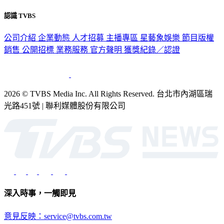
隱私權政策
性騷擾防治措施
網站使用協定
版權宣告
認識 TVBS
公司介紹
企業動態
人才招募
主播專區
星藝象娛樂
節目版權
銷售
公開招標
業務服務
官方聲明
獲獎紀錄／認證
2026 © TVBS Media Inc. All Rights Reserved. 台北市內湖區瑞
光路451號 | 聯利媒體股份有限公司
深入時事，一觸即見