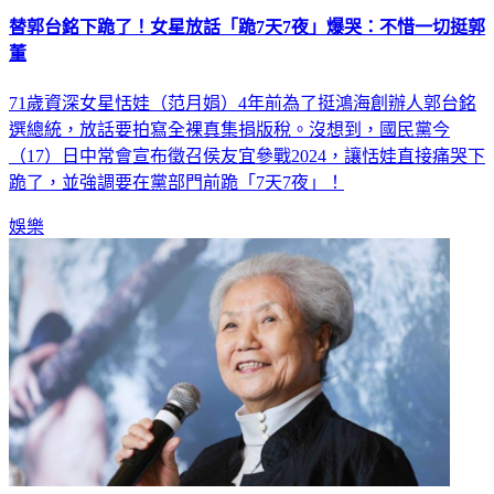
替郭台銘下跪了！女星放話「跪7天7夜」爆哭：不惜一切挺郭
董
71歲資深女星恬娃（范月娟）4年前為了挺鴻海創辦人郭台銘
選總統，放話要拍寫全裸真集捐版稅。沒想到，國民黨今
（17）日中常會宣布徵召侯友宜參戰2024，讓恬娃直接痛哭下
跪了，並強調要在黨部門前跪「7天7夜」！
娛樂