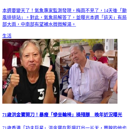
颱風排排站！這天「雨炸全台」先變天了 連5天雨殺來
本週要變天了！氣象專家監測發現，梅雨不見了，14天後「颱
風排排站」。對此，氣象局解答了，並曝光本週「這天」有局
部大雨，中南部有望補水微微解渴。
生活
71歲洪金寶開刀！暴瘦「慘坐輪椅」操殘腿 晚年近況曝光