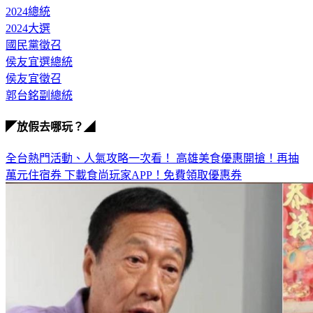
侯友宜
2024總統
2024大選
國民黨徵召
侯友宜選總統
侯友宜徵召
郭台銘副總統
◤放假去哪玩？◢
全台熱門活動、人氣攻略一次看！
高雄美食優惠開搶！再抽
萬元住宿券
下載食尚玩家APP！免費領取優惠券