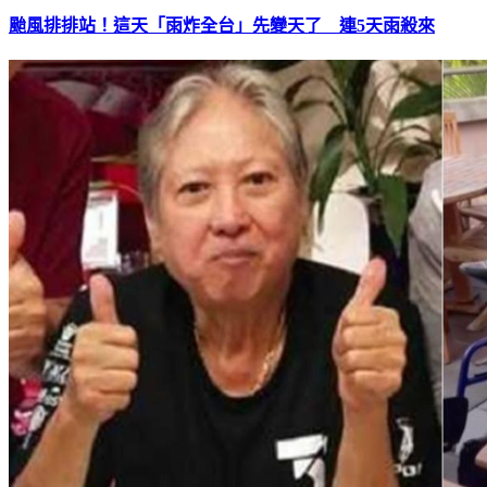
颱風排排站！這天「雨炸全台」先變天了 連5天雨殺來