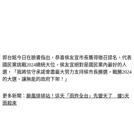
郭台銘今日在臉書指出，恭喜侯友宜市長獲得徵召提名，代表
國民黨挑戰2024總統大位，侯友宜絕對是國民黨內最好的人
選，「我將信守承諾會盡最大努力支持侯市長勝選，戰勝2024
的大選，讓無能的政府下架！」
更多新聞：
颱風排排站！這天「雨炸全台」先變天了　連5天
雨殺來