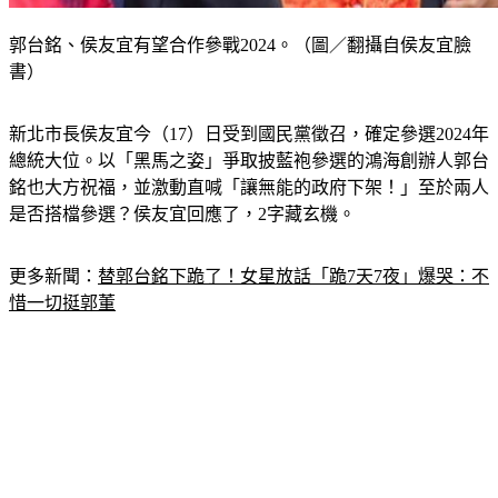
郭台銘、侯友宜有望合作參戰2024。（圖／翻攝自侯友宜臉
書）
新北市長侯友宜今（17）日受到國民黨徵召，確定參選2024年
總統大位。以「黑馬之姿」爭取披藍袍參選的鴻海創辦人郭台
銘也大方祝福，並激動直喊「讓無能的政府下架！」至於兩人
是否搭檔參選？侯友宜回應了，2字藏玄機。
更多新聞：
替郭台銘下跪了！女星放話「跪7天7夜」爆哭：不
惜一切挺郭董