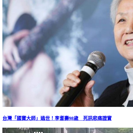
台灣「國寶大師」過世！享耆壽98歲 死訊悲痛證實