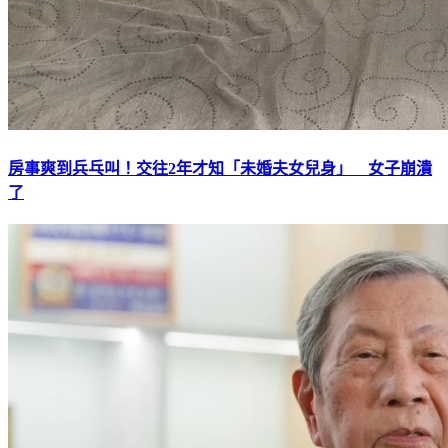
房事爽到兵乓叫！交往2年才知「未婚夫女兒身」 女子崩潰
了