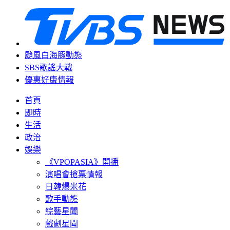
颱風白海豚動態
SBS歌謠大戰
優惠好康情報
首頁
即時
生活
政治
娛樂
《VPOPASIA》開播
演唱會搶票情報
日韓爆米花
歌手動態
綜藝星聞
戲劇星聞