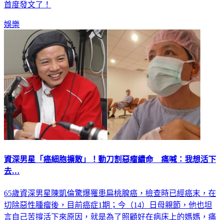
看過夫妻合體出現過。在事發後，林依晨都未回應，但也悄悄
首度發文了！
娛樂
資深男星「癌細胞擴散」！動刀割惡瘤續命 痛喊：我想活下
去…
65歲資深男星陳凱倫驚爆罹患扁桃腺癌，檢查時已經癌末，在
切除惡性腫瘤後，目前癌症1期；今（14）日母親節，他也坦