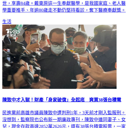
前台大醫院院長戴東原驚傳猝逝，證實昨（16）日在睡夢中過
世，享壽84歲。戴東原這一生奉獻醫學，是我國家庭、老人醫
學重要推手、年逾80歲走不動仍堅持看診，奪下醫療奉獻獎。
生活
陳致中才入獄！財產「身家破億」全起底 爽買38張台積電
民進黨前高雄市議員陳致中遭判刑1年，3天前才剛入監服刑。
沒想到，監察院也公布新一期廉政專刊，陳致中連同妻子、女