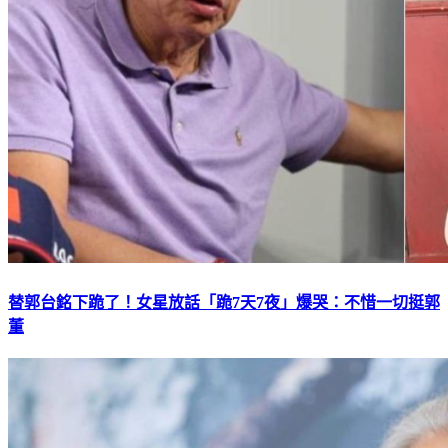
替郭台銘下跪了！女星放話「跪7天7夜」爆哭：不惜一切挺郭
董