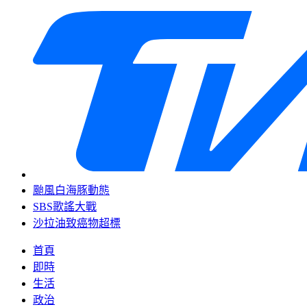
颱風白海豚動態
SBS歌謠大戰
沙拉油致癌物超標
首頁
即時
生活
政治