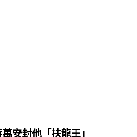
曝
蔣萬安封他「扶龍王」