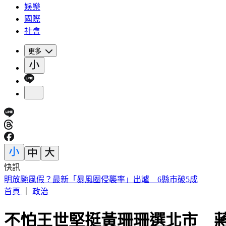
娛樂
國際
社會
更多
快訊
毒油衝擊？卓榮泰不滿意度「半年來最高」 賴政府最新民調
首頁
｜
政治
不怕王世堅挺黃珊珊選北市 