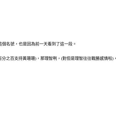
這個名號，也是因為前一天看到了這一段。
感情上我百分之百支持黃珊珊)，那理智咧，(對但是理智往往戰勝感