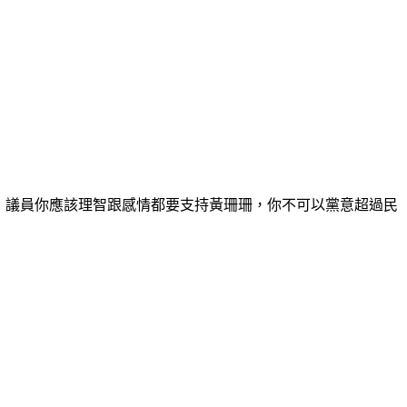
情啦)，議員你應該理智跟感情都要支持黃珊珊，你不可以黨意超過民