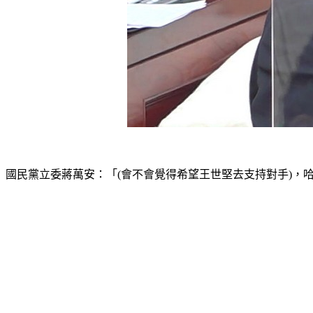
國民黨立委蔣萬安：「(會不會覺得希望王世堅去支持對手)，