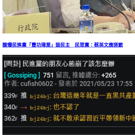
酸爆民進黨「豐功瑋業」毀民主 民眾黨：蔡英文應道歉