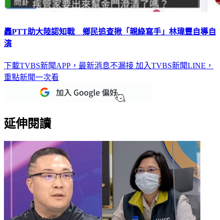
轟PTT助大陸認知戰 鄉民追查揪「親綠寫手」林瑋豐自導自
演
下載TVBS新聞APP，最新消息不漏接
加入TVBS新聞LINE，
重點新聞一次看
延伸閱讀