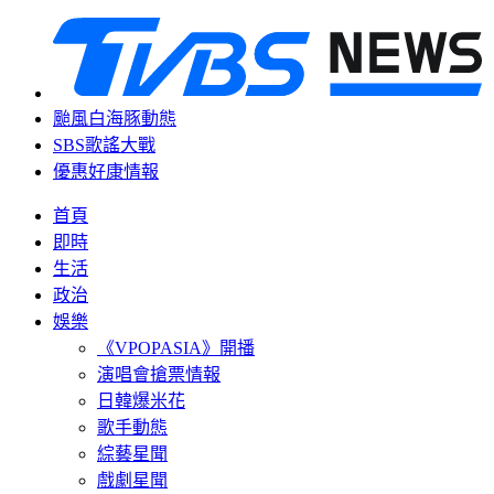
颱風白海豚動態
SBS歌謠大戰
優惠好康情報
首頁
即時
生活
政治
娛樂
《VPOPASIA》開播
演唱會搶票情報
日韓爆米花
歌手動態
綜藝星聞
戲劇星聞