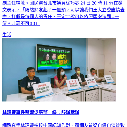
林瑋豐的帳號，也發現他的妻子是民進黨負責網路的社群中心
副主任楊敏。國民黨台北市議員徐巧芯 24 日 20 時 11 分在發
文表示，「既然網友起了一個頭，可以讓我們王大立委盡情查
辦，打假是每個人的責任，王定宇說可以依照國安法罰 #一
億。非罰不可!!!!」
生活
林瑋豐事件藍營促嚴辦 綠：該辦就辦