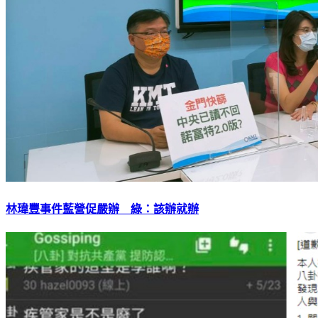
林瑋豐事件藍營促嚴辦 綠：該辦就辦