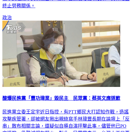
寫手的眼球中央電視台昨（28）日深夜發聲明表示，與林瑋豐
終止勞務關係。
政治
酸爆民進黨「豐功瑋業」毀民主 民眾黨：蔡英文應道歉
民進黨立委王定宇近日指控，有PTT鄉民大打認知作戰，造謠
攻擊疾管署，卻被網友揪出親綠寫手林瑋豐長期在論壇上「反