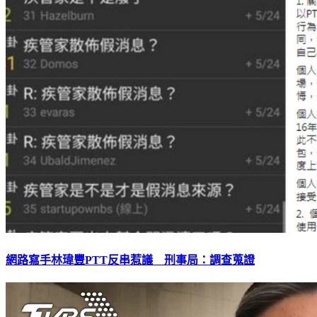
網路寫手林瑋豐PTT反串惹議 刑事局：調查蒐證