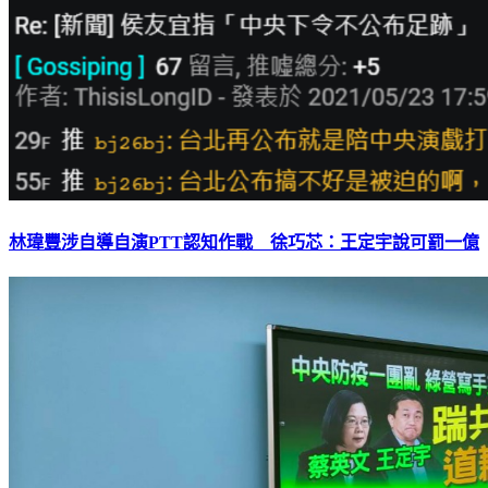
林瑋豐涉自導自演PTT認知作戰 徐巧芯：王定宇說可罰一億