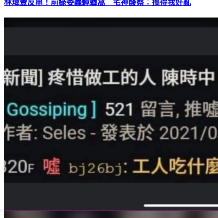
林瑋豐反串！前綠委轟蟑螂窩 宅神酸蔡：搞得我好亂