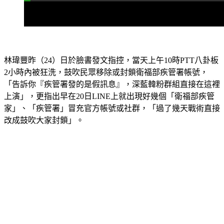
林瑋豐昨（24）日於臉書發文指控，當天上午10時PTT八卦板
2小時內被狂洗，鼓吹民眾移除或封鎖衛福部疾管署帳號，
「告訴你『疾管署發的是假訊息』，深藍韓粉群組直接在這裡
上演」，更指出早在20日LINE上就出現好幾個「衛福部疾管
家」、「疾管署」冒充官方帳號或社群，「過了幾天戰術直接
改成鼓吹大家封鎖」。