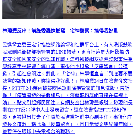
林瑋豐反串！前綠委轟蟑螂窩 宅神酸蔡：搞得我好亂
民進黨立委王定宇指控網路論壇和社群平台上，有人洗版鼓吹
民眾刪除衛福部疾管署的LINE帳號，更直指這是大陸影響防
疫安全和國家安全的認知作戰，怎料卻被網友抓包整起事件為
親綠寫手林瑋豐自導自演，事後他也坦承「反串留言」並道
歉，引起社會關注。對此，「宅神」朱學恒直言「到底要不要
聽黨的認知作戰，妳搞得我好亂！」林瑋豐24日在臉書發文指
控，PTT在2小時內被鼓吹民眾刪除疾管家的訊息洗版，告訴
你「『疾管署發的是假訊息』，深藍韓粉群組直接在這裡上
演」，貼文引起鄉民關注，有網友查出林瑋豐帳號，發現他長
期在PTT反串親中人士發表留言，還在臉書指控PTT認知作
戰，更被揪出其妻子任職於民進黨社群中心副主任，事後他在
發長文道歉，稱此為「反串留言」，且日常發文與配偶無關，