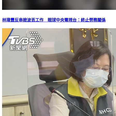
林瑋豐反串掀波丟工作 眼球中央電視台：終止勞務關係