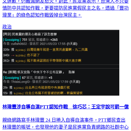
串」散布相關言論，還疑似自導自演抨擊此事，儘管他已PO
文道歉，仍難滅網友怒火。對此，民眾黨表示，台灣人不只要
慎防中共認知作戰，更要提防民進黨假民主之名，透過「豐功
瑋業」的綠色認知作戰毀掉台灣民主。
政治
林瑋豐涉自導自演PTT認知作戰 徐巧芯：王定宇說可罰一億
親綠網路寫手林瑋豐 24 日捲入自導自演事件，PTT鄉民查出