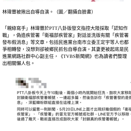
林瑋豐被揪出自導自演。（圖／翻攝自臉書）
「親綠寫手」林瑋豐於PTT八卦版發文指控大陸採取「認知作
戰」，偽造疾管署「衛福部疾管家」對話並洗版有關「疾管署
發布假消息」等文章，包括民進黨台南市立委王定宇等人也都
爭相轉發，沒想到卻被鄉民抓包自導自演，其妻更被起底是民
進黨網路社群中心副主任，《TVBS新聞網》也為讀者們整理
出相關懶人包。