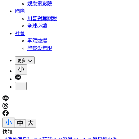
娛樂電影院
國際
川普對等關稅
全球必讀
社會
毒駕連爆
警察愛無限
更多
快訊