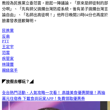
的反串留言，個人表達歉意。」隨後網友挖出其大學論文指導
教授為民進黨立委范雲，掀起一陣議論，「原來是師徒制的部
分啊」、「先有師父搞爛台灣防疫系統，後有弟子搞爛台灣言
論自由」、「名師出高徒啊！」他昨日晚間23時04分也再度於
臉書發表道歉聲明。
民進黨
反串
PTT
王定宇
范雲
疾管家
林瑋豐
親綠寫手
◤放假去哪玩？◢
全台熱門活動、人氣攻略一次看！
高雄美食優惠開搶！再抽
萬元住宿券
下載食尚玩家APP！免費領取優惠券