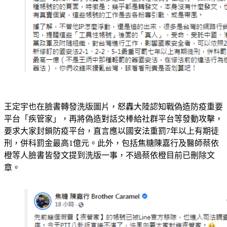
王定宇也在臉書轉發洗版圖片，怒轟大陸認知戰偽造防疫重要
平台「疾管家」，再將偽造對話交棒給社群平台等發動攻擊，
要求大家封鎖防疫平台，直言應以國安法重罰7年以上有期徒
刑，併科罰金最高1億元。此外，包括焦糖陳嘉行及醫師蔡依
橙等人臉書皆發文提到洗版一事，不過蔡依橙目前已刪除文
章。