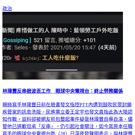
並暫停在眼球中央電視台的職務。
政治
林瑋豐反串掀波丟工作 眼球中央電視台：終止勞務關係
親綠寫手林瑋豐日前在臉書發文指控PTT內遭到鼓吹民眾封鎖
疾管家的訊息洗版，民進黨立委王定宇也發文直指此為大陸認
知作戰，豈料卻被網友抓包整起事件疑是林瑋豐自導自演，儘
管他已道歉坦承「反串」，仍引起社會關注，如今其原本任職