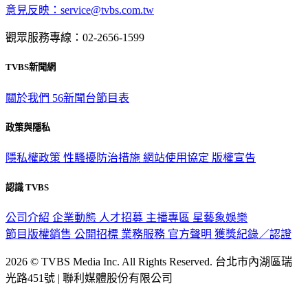
意見反映：service@tvbs.com.tw
觀眾服務專線：02-2656-1599
TVBS新聞網
關於我們
56新聞台節目表
政策與隱私
隱私權政策
性騷擾防治措施
網站使用協定
版權宣告
認識 TVBS
公司介紹
企業動態
人才招募
主播專區
星藝象娛樂
節目版權銷售
公開招標
業務服務
官方聲明
獲獎紀錄／認證
2026 © TVBS Media Inc. All Rights Reserved. 台北市內湖區瑞
光路451號 | 聯利媒體股份有限公司