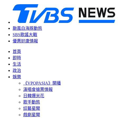
颱風白海豚動態
SBS歌謠大戰
優惠好康情報
首頁
即時
生活
政治
娛樂
《VPOPASIA》開播
演唱會搶票情報
日韓爆米花
歌手動態
綜藝星聞
戲劇星聞