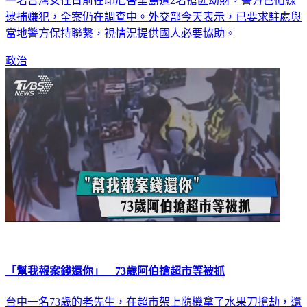
一名台灣女性日前在印尼峇里島遭2名搶匪劫財，警方已循線
逮捕嫌犯，全案仍在調查中。外交部今天表示，已要求駐處與
當地警方保持聯繫，視情況提供國人必要協助。
政治
「幫我報案錢還你」 73歲阿伯搶超市等被抓
台中一名73歲的老先生，在超市架上隨機拿了水果刀搶劫，還