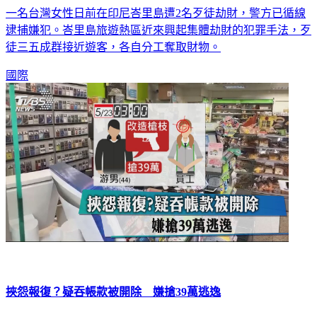
一名台灣女性日前在印尼峇里島遭2名歹徒劫財，警方已循線
逮捕嫌犯。峇里島旅遊熱區近來興起集體劫財的犯罪手法，歹
徒三五成群接近遊客，各自分工奪取財物。
國際
挾怨報復？疑吞帳款被開除 嫌搶39萬逃逸