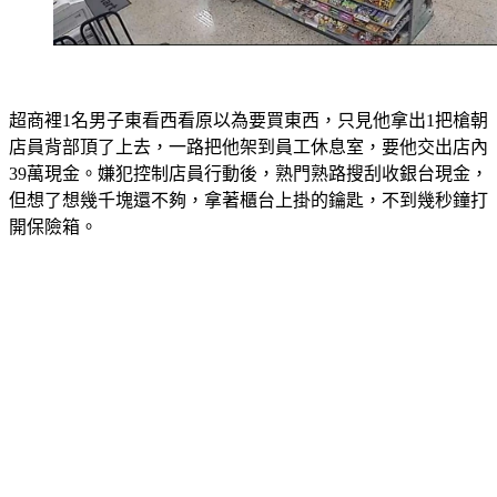
超商裡1名男子東看西看原以為要買東西，只見他拿出1把槍朝
店員背部頂了上去，一路把他架到員工休息室，要他交出店內
39萬現金。嫌犯控制店員行動後，熟門熟路搜刮收銀台現金，
但想了想幾千塊還不夠，拿著櫃台上掛的鑰匙，不到幾秒鐘打
開保險箱。