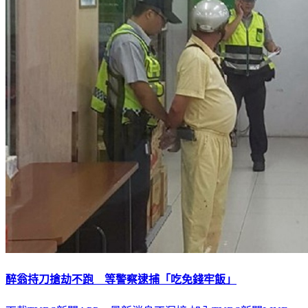
醉翁持刀搶劫不跑 等警察逮捕「吃免錢牢飯」