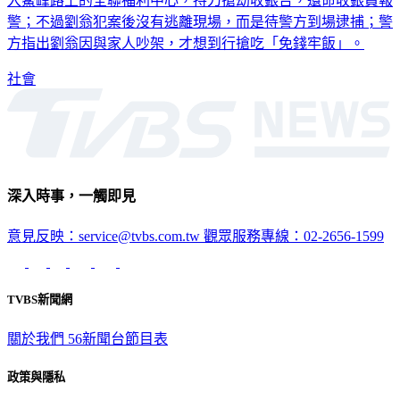
入鰲峰路上的全聯福利中心，持刀搶劫收銀台，還命收銀員報
警；不過劉翁犯案後沒有逃離現場，而是待警方到場逮捕；警
方指出劉翁因與家人吵架，才想到行搶吃「免錢牢飯」。
社會
深入時事，一觸即見
意見反映：service@tvbs.com.tw
觀眾服務專線：02-2656-1599
TVBS新聞網
關於我們
56新聞台節目表
政策與隱私