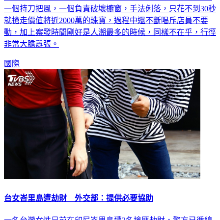
一個持刀把風，一個負責破壞櫥窗，手法俐落，只花不到30秒
就搶走價值將近2000萬的珠寶，過程中還不斷喝斥店員不要
動，加上案發時間剛好是人潮最多的時候，同樣不在乎，行徑
非常大膽囂張。
國際
台女峇里島遭劫財 外交部：提供必要協助