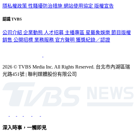
隱私權政策
性騷擾防治措施
網站使用協定
版權宣告
認識 TVBS
公司介紹
企業動態
人才招募
主播專區
星藝象娛樂
節目版權
銷售
公開招標
業務服務
官方聲明
獲獎紀錄／認證
2026 © TVBS Media Inc. All Rights Reserved. 台北市內湖區瑞
光路451號 | 聯利媒體股份有限公司
深入時事，一觸即見