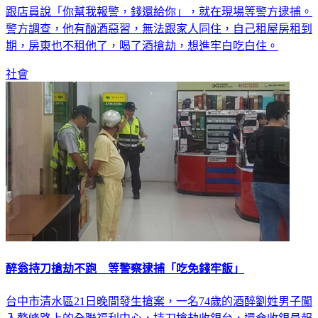
跟店員說「你幫我報警，錢還給你」，就在現場等警方逮捕。
警方調查，他有酗酒惡習，無法跟家人同住，自己租屋房租到
期，房東也不租他了，喝了酒搶劫，想進牢白吃白住。
社會
醉翁持刀搶劫不跑 等警察逮捕「吃免錢牢飯」
台中市清水區21日晚間發生搶案，一名74歲的酒醉劉姓男子闖