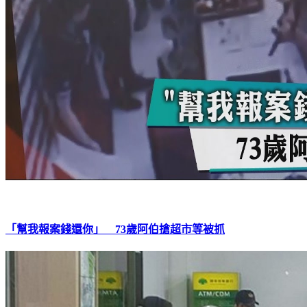
「幫我報案錢還你」 73歲阿伯搶超市等被抓