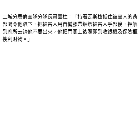
土城分局偵查隊分隊長蕭臺柱：「持著瓦斯槍抵住被害人的背
部喝令他趴下，把被害人用自備膠帶綑綁被害人手部後，押解
到廁所去請他不要出來，他把門關上後隨即到收銀機及保險櫃
搜刮財物。」