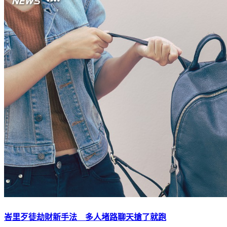
峇里歹徒劫財新手法 多人堵路聊天搶了就跑