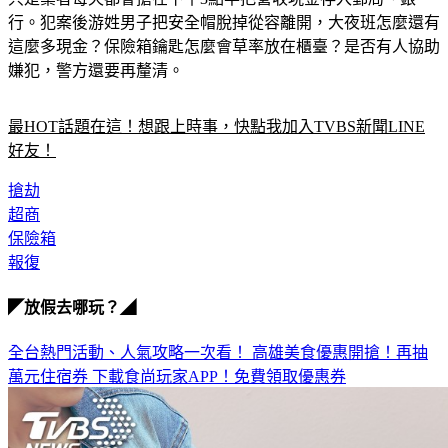
行。犯案後游姓男子把安全帽脫掉從容離開，大夜班怎麼還有
這麼多現金？保險箱鑰匙怎麼會草率放在櫃臺？是否有人協助
嫌犯，警方還要再釐清。
最HOT話題在這！想跟上時事，快點我加入TVBS新聞LINE
好友！
搶劫
超商
保險箱
報復
◤放假去哪玩？◢
全台熱門活動、人氣攻略一次看！
高雄美食優惠開搶！再抽
萬元住宿券
下載食尚玩家APP！免費領取優惠券