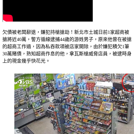
欠債被老闆辭退，嫌犯持槍搶劫！新北市土城日前1家超商被
搶將近40萬，警方循線逮捕44歲的游姓男子，原來他曾在被搶
的超商工作過，因為私吞款項被店家開除，由於嫌犯積欠1筆
30萬賭債，熟知超商作息的他，拿瓦斯槍威脅店員，被逮時身
上的現金幾乎快花光。