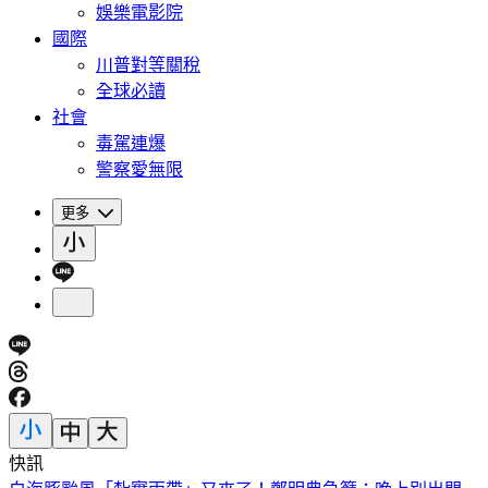
娛樂電影院
國際
川普對等關稅
全球必讀
社會
毒駕連爆
警察愛無限
更多
快訊