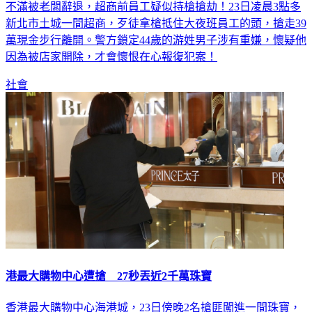
不滿被老闆辭退，超商前員工疑似持槍搶劫！23日凌晨3點多
新北市土城一間超商，歹徒拿槍抵住大夜班員工的頭，搶走39
萬現金步行離開。警方鎖定44歲的游姓男子涉有重嫌，懷疑他
因為被店家開除，才會懷恨在心報復犯案！
社會
港最大購物中心遭搶 27秒丟近2千萬珠寶
香港最大購物中心海港城，23日傍晚2名搶匪闖進一間珠寶，