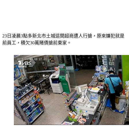
23日凌晨3點多新北市土城這間超商遭人行搶，原來嫌犯就是
前員工，積欠30萬賭債搶前東家。