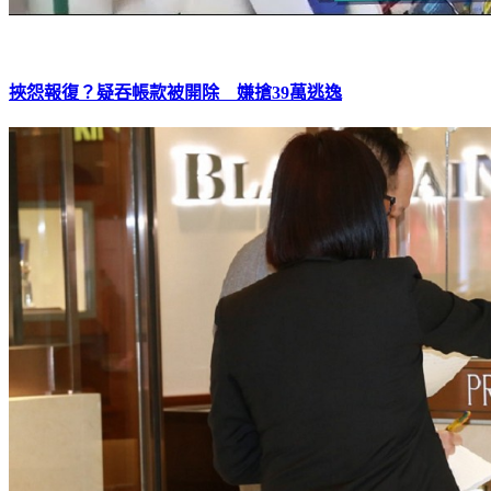
挾怨報復？疑吞帳款被開除 嫌搶39萬逃逸