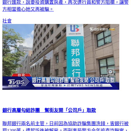
銀行匯款，說要投資購置房產，再次遭行員和警方阻攔，讓警
方相當擔心她又再被騙。
社會
銀行高層勾結詐團 幫街友開「公司戶」取款
聯邦銀行兩名前主管，日前因為協助詐騙集團洗錢，害銀行被
罰1200萬，遭起訴後被解雇。而刑事局警方今年追查詐騙案，