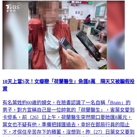
10天上當5次！女癡戀「荷蘭醫生」急匯8萬 隔天又被騙假投
資
有名葉姓約60歲的婦女，在臉書認識了一名自稱「Brain」的
男子，對方宣稱自己是一位帥氣的「荷蘭醫生」，害葉女愛到
卡慘系，前（26）日上午，荷蘭醫生突然開口要她匯8萬元，
葉女也不疑有他，準備把錢匯過去，幸好在郵局行員的阻止
下，才保住辛苦存下的積蓄，沒想到，昨（27）日葉女又要到