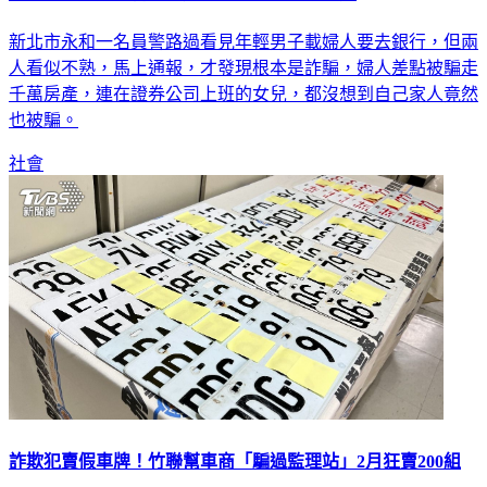
新北市永和一名員警路過看見年輕男子載婦人要去銀行，但兩
人看似不熟，馬上通報，才發現根本是詐騙，婦人差點被騙走
千萬房產，連在證券公司上班的女兒，都沒想到自己家人竟然
也被騙。
社會
詐欺犯賣假車牌！竹聯幫車商「騙過監理站」2月狂賣200組