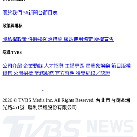
關於我們
56新聞台節目表
政策與隱私
隱私權政策
性騷擾防治措施
網站使用協定
版權宣告
認識 TVBS
公司介紹
企業動態
人才招募
主播專區
星藝象娛樂
節目版權
銷售
公開招標
業務服務
官方聲明
獲獎紀錄／認證
2026 © TVBS Media Inc. All Rights Reserved. 台北市內湖區瑞
光路451號 | 聯利媒體股份有限公司