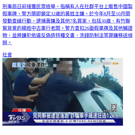
刑事局日前接獲民眾檢舉，指稱有人在社群平台上販售中國製
假車牌，警方隨即鎖定32歲的黃姓主嫌，於今年8月至10月間
發動查緝行動，逮捕黃嫌及其他7名買家，包括30歲、有竹聯
幫背景的楊姓中古車行老闆。警方查扣26面假車牌及其他贓證
物，並將嫌犯依違反偽造特種文書、洗錢防制法等罪嫌移送偵
辦。
社會