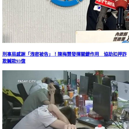
刑事局感謝「洩密被告」！陳梅慧發揮關鍵作用 協助扣押詐
欺贓款93億