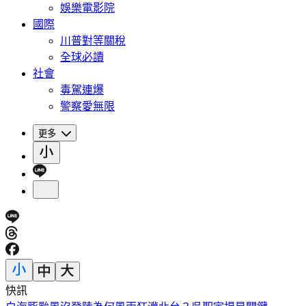
娛樂電影院
國際
川普對等關稅
全球必讀
社會
毒駕連爆
警察愛無限
更多
快訊