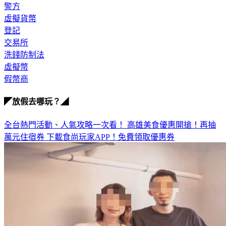
警方
虛擬貨幣
登記
交易所
洗錢防制法
虛擬幣
假幣商
◤放假去哪玩？◢
全台熱門活動、人氣攻略一次看！
高雄美食優惠開搶！再抽
萬元住宿券
下載食尚玩家APP！免費領取優惠券