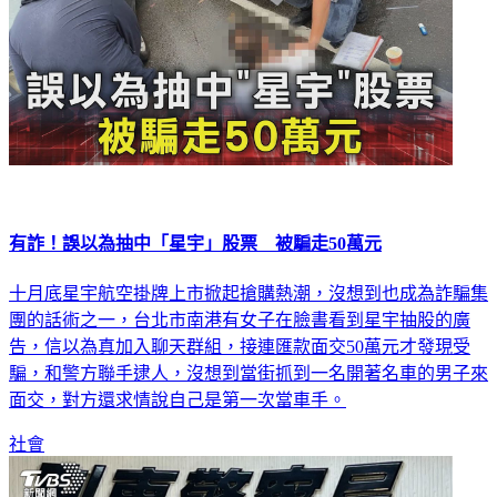
有詐！誤以為抽中「星宇」股票 被騙走50萬元
十月底星宇航空掛牌上市掀起搶購熱潮，沒想到也成為詐騙集
團的話術之一，台北市南港有女子在臉書看到星宇抽股的廣
告，信以為真加入聊天群組，接連匯款面交50萬元才發現受
騙，和警方聯手逮人，沒想到當街抓到一名開著名車的男子來
面交，對方還求情說自己是第一次當車手。
社會