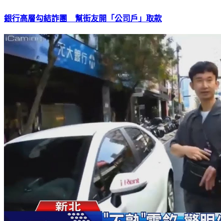
銀行高層勾結詐團 幫街友開「公司戶」取款