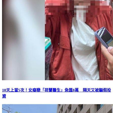
10天上當5次！女癡戀「荷蘭醫生」急匯8萬 隔天又被騙假投
資