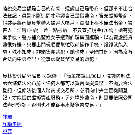
嗆說交易金額是自己的存款，還說自己是幣商，但卻拿不出合
法登記，員警不斷追問才承認自己是假幣商，冒充虛擬幣商，
假裝要將虛擬貨幣轉入被害人帳戶，實際上根本無法出金，被
害人血汗錢170萬，差一點被騙，不只查扣現金170萬，還有犯
案手機，警方補充藍姓女子遭到詐騙集團誆騙，以為賣虛擬貨
幣很好賺，只要出門玩順便幫忙取前操作手機，錢錢就能入
袋，殊不知成了詐騙集團共犯，她也成了全國首例，因為沒有
合法向中央登記，從事虛擬貨幣交易的嫌犯。
員林警分局分局長 吳詠傑：「簡單來說11/30日，洗錢防制法
第六條修法公布前，任何人都可以買賣虛擬貨幣，不需要合法
登記，但修法後個人幣商或交易所，必須向中央主管機關登
記，才能提供虛擬資產服務，另外境外幣商，則需要依照公司
法辦理登記，否則也不能從事虛擬貨幣交易。」
詐騙
詐騙集團
犯罪