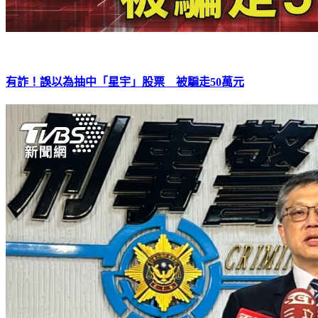
有詐！誤以為抽中「星宇」股票 被騙走50萬元