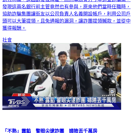
發現這兩名銀行前主管竟然也有參與，原來他們當時任職時，
協助詐騙集團讓街友以公司負責人名義開設帳戶，利用公司戶
頭可以大筆提領，且免通報的漏洞，讓詐團提領贓款，並從中
獲得報酬。
社會
「不熟」露餡 警眼尖逮詐團 婦險丟千萬房