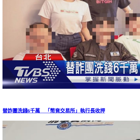
替詐團洗錢6千萬 「幣竟交易所」執行長收押