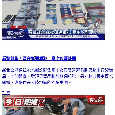
看警就跑！深夜抓通緝犯 豪宅攻堅詐團
新北警抓通緝犯也抓詐騙集團！女員警巡邏看到男騎士行蹤詭
異，上前盤查，發現是毒品和詐欺通緝犯，另外林口豪宅區也
開抓，專騙住在大陸地區的詐騙集團。
社會