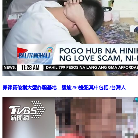
菲律賓破獲大型詐騙基地 逮逾250嫌犯其中包括2台灣人