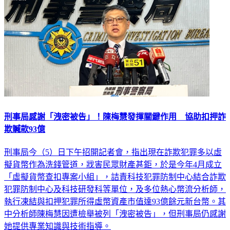
刑事局感謝「洩密被告」！陳梅慧發揮關鍵作用 協助扣押詐
欺贓款93億
刑事局今（5）日下午招開記者會，指出現在詐欺犯罪多以虛
擬貨幣作為洗錢管道，戕害民眾財產甚鉅，於是今年4月成立
「虛擬貨幣查扣專案小組」，詰責科技犯罪防制中心結合詐欺
犯罪防制中心及科技研發科等單位，及多位熱心幣流分析師，
執行凍結與扣押犯罪所得虛幣資產市值達93億餘元新台幣。其
中分析師陳梅慧因遭檢舉被列「洩密被告」，但刑事局仍感謝
她提供專業知識與技術指導。