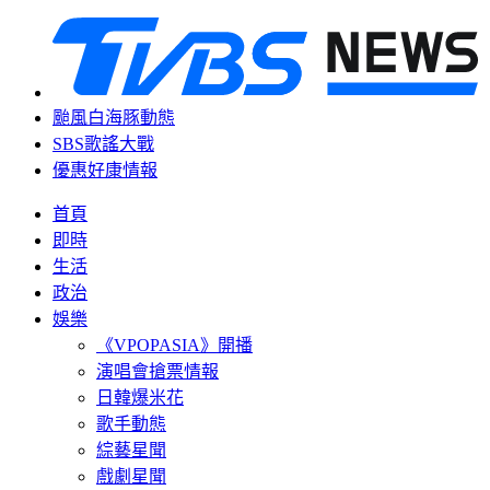
颱風白海豚動態
SBS歌謠大戰
優惠好康情報
首頁
即時
生活
政治
娛樂
《VPOPASIA》開播
演唱會搶票情報
日韓爆米花
歌手動態
綜藝星聞
戲劇星聞