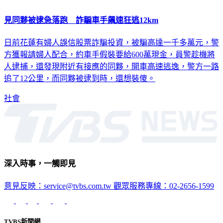
見同夥被逮急落跑 詐騙車手飆速狂逃12km
日前花蓮有婦人誤信股票詐騙投資，被騙高達一千多萬元，警
方獲報請婦人配合，約車手假裝要給600萬現金，員警趁機將
人逮捕，還發現附近有接應的同夥，開車高速逃逸，警方一路
追了12公里，而同夥被逮到時，還想裝傻。
社會
深入時事，一觸即見
意見反映：service@tvbs.com.tw
觀眾服務專線：02-2656-1599
TVBS新聞網