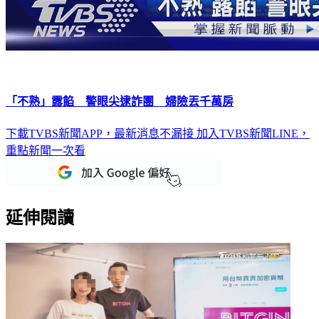
「不熟」露餡 警眼尖逮詐團 婦險丟千萬房
下載TVBS新聞APP，最新消息不漏接
加入TVBS新聞LINE，
重點新聞一次看
延伸閱讀