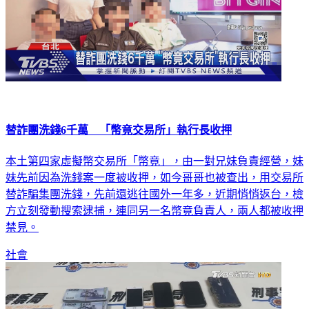
替詐團洗錢6千萬 「幣竟交易所」執行長收押
本土第四家虛擬幣交易所「幣竟」，由一對兄妹負責經營，妹
妹先前因為洗錢案一度被收押，如今哥哥也被查出，用交易所
替詐騙集團洗錢，先前還逃往國外一年多，近期悄悄返台，檢
方立刻發動搜索逮捕，連同另一名幣竟負責人，兩人都被收押
禁見。
社會