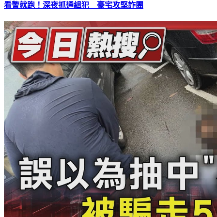
看警就跑！深夜抓通緝犯 豪宅攻堅詐團