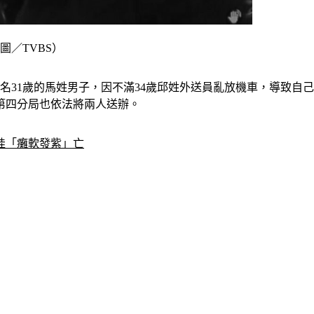
圖／TVBS）
一名31歲的馬姓男子，因不滿34歲邱姓外送員亂放機車，導致
第四分局也依法將兩人送辦。
娃「癱軟發紫」亡