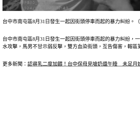
台中市南屯區8月31日發生一起因街頭停車而起的暴力糾紛。（
台中市南屯區8月31日發生一起因街頭停車而起的暴力糾紛，
水攻擊，馬男不甘示弱反擊，雙方血染街頭，互告傷害，轄區
更多新聞：
認尋乳二度加餵！台中保母見嗆奶還午睡　未足月