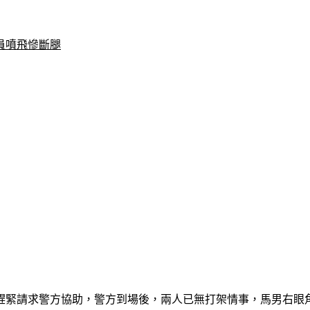
員噴飛慘斷腿
趕緊請求警方協助，警方到場後，兩人已無打架情事，馬男右眼