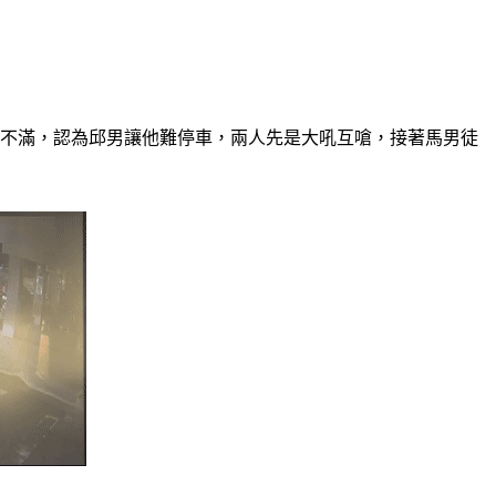
男不滿，認為邱男讓他難停車，兩人先是大吼互嗆，接著馬男徒