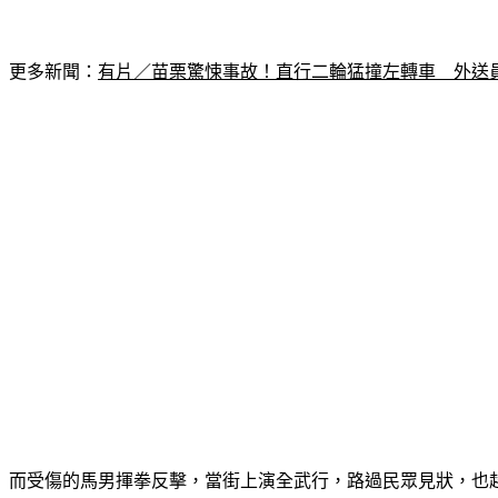
更多新聞：
有片／苗栗驚悚事故！直行二輪猛撞左轉車　外送
而受傷的馬男揮拳反擊，當街上演全武行，路過民眾見狀，也