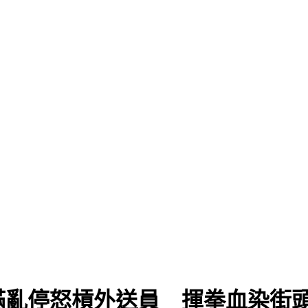
滿亂停怒槓外送員 揮拳血染街