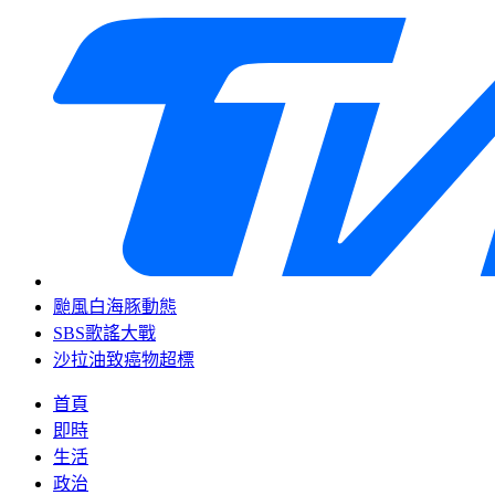
颱風白海豚動態
SBS歌謠大戰
沙拉油致癌物超標
首頁
即時
生活
政治