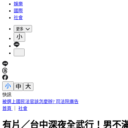
娛樂
國際
社會
更多
快訊
被選上國民法官該怎麼辦? 司法院廣告
首頁
｜
社會
有片／台中深夜全武行！男不