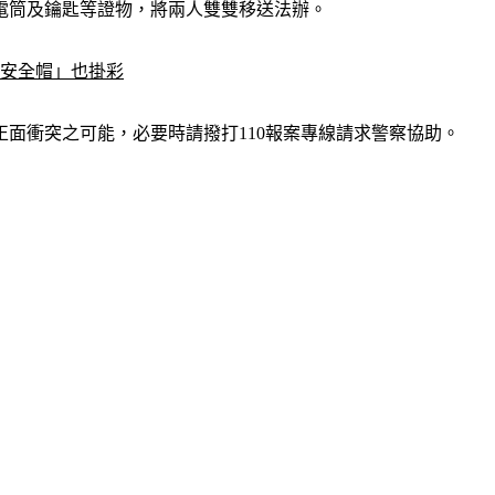
電筒及鑰匙等證物，將兩人雙雙移送法辦。
戴安全帽」也掛彩
面衝突之可能，必要時請撥打110報案專線請求警察協助。