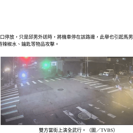
和街口停放，只是邱男外送時，將機車停在該路邊，此舉也引起馬
持辣椒水、鑰匙等物品攻擊。
雙方當街上演全武行。（圖／TVBS）