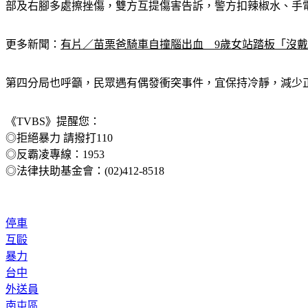
部及右腳多處擦挫傷，雙方互提傷害告訴，警方扣辣椒水、手
更多新聞：
有片／苗栗爸騎車自撞腦出血　9歲女站踏板「沒
第四分局也呼籲，民眾遇有偶發衝突事件，宜保持冷靜，減少正
《TVBS》提醒您：
◎拒絕暴力 請撥打110
◎反霸凌專線：1953
◎法律扶助基金會：(02)412-8518
停車
互毆
暴力
台中
外送員
南屯區