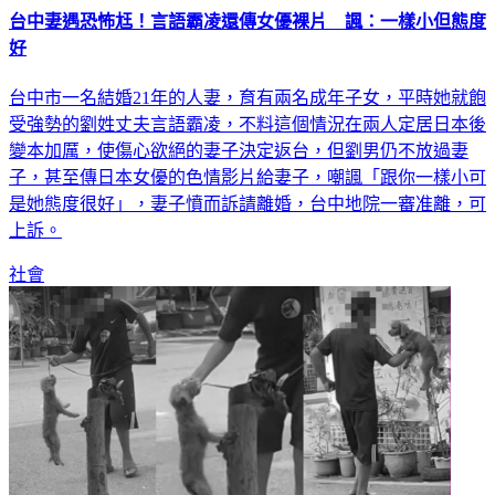
台中妻遇恐怖尪！言語霸凌還傳女優裸片 諷：一樣小但態度
好
台中市一名結婚21年的人妻，育有兩名成年子女，平時她就飽
受強勢的劉姓丈夫言語霸凌，不料這個情況在兩人定居日本後
變本加厲，使傷心欲絕的妻子決定返台，但劉男仍不放過妻
子，甚至傳日本女優的色情影片給妻子，嘲諷「跟你一樣小可
是她態度很好」，妻子憤而訴請離婚，台中地院一審准離，可
上訴。
社會