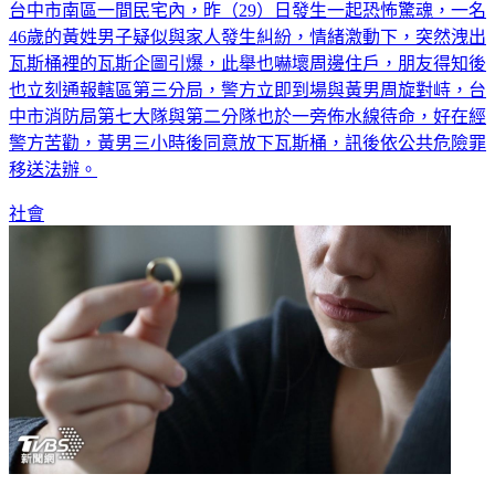
台中市南區一間民宅內，昨（29）日發生一起恐怖驚魂，一名
46歲的黃姓男子疑似與家人發生糾紛，情緒激動下，突然洩出
瓦斯桶裡的瓦斯企圖引爆，此舉也嚇壞周邊住戶，朋友得知後
也立刻通報轄區第三分局，警方立即到場與黃男周旋對峙，台
中市消防局第七大隊與第二分隊也於一旁佈水線待命，好在經
警方苦勸，黃男三小時後同意放下瓦斯桶，訊後依公共危險罪
移送法辦。
社會