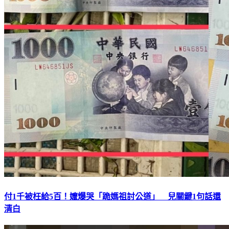
付1千被枉給5百！嬤爆哭「跪媽祖討公道」 兒關鍵1句話還
清白