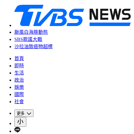
颱風白海豚動態
SBS歌謠大戰
沙拉油致癌物超標
首頁
即時
生活
政治
娛樂
國際
社會
更多