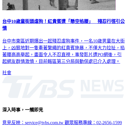
台中10歲童街頭虐狗！紅貴賓遭「懸空掐腰」 殘忍行徑引公
憤
台中市東區近期爆出一起殘忍虐狗事件，一名10歲男童在大街
上，凶狠地對一隻牽著繫繩的紅貴賓施暴，不僅大力拉扯，掐
著腰高高舉起，畫面令人不忍直視，事發影片遭PO網後，引
起網友群情激憤，目前轄區第三分局與動保處已介入處理。
社會
深入時事，一觸即見
意見反映：service@tvbs.com.tw
觀眾服務專線：02-2656-1599