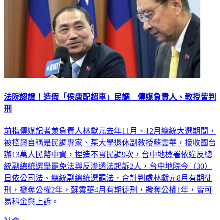
法院認證！造假「侯康配超車」民調 傳媒負責人、教授皆判
刑
前指傳媒記者兼負責人林獻元去年11月、12月總統大選期間，
被控與自稱是民調專家、某大學退休副教授蘇雲華，接收國台
辦13萬人民幣中資，捏造不實民調9次，台中地檢署依違反總
統副總統選舉罷免法與反滲透法起訴2人，台中地院今（30）
日依公司法、總統副總統選罷法，合計判處林獻元8月有期徒
刑，褫奪公權2年，蘇雲華4月有期徒刑，褫奪公權1年，皆可
易科金與上訴。