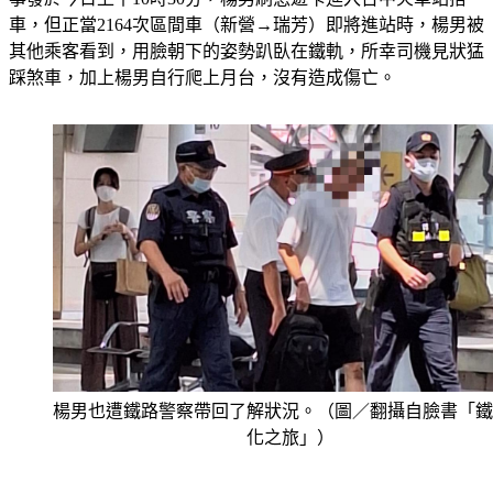
車，但正當2164次區間車（新營→瑞芳）即將進站時，楊男被
其他乘客看到，用臉朝下的姿勢趴臥在鐵軌，所幸司機見狀猛
踩煞車，加上楊男自行爬上月台，沒有造成傷亡。
楊男也遭鐵路警察帶回了解狀況。（圖／翻攝自臉書「鐵
化之旅」）