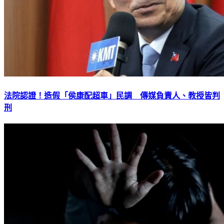
法院認證！造假「侯康配超車」民調 傳媒負責人、教授皆判
刑