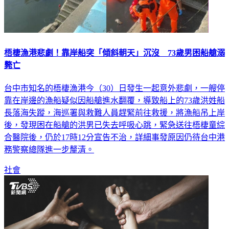
梧棲漁港悲劇！靠岸船突「傾斜朝天」沉沒 73歲男困船艙溺
斃亡
台中市知名的梧棲漁港今（30）日發生一起意外悲劇，一艘停
靠在岸邊的漁船疑似因船艙進水翻覆，導致船上的73歲洪姓船
長落海失蹤，海巡署與救難人員趕緊前往救援，將漁船吊上岸
後，發現困在船艙的洪男已失去呼吸心跳，緊急送往梧棲童綜
合醫院後，仍於17時12分宣告不治，詳細事發原因仍待台中港
務警察總隊進一步釐清。
社會