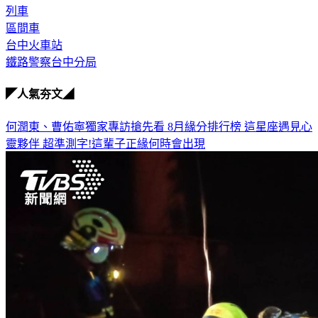
列車
區間車
台中火車站
鐵路警察台中分局
◤人氣夯文◢
何潤東、曹佑寧獨家專訪搶先看
8月緣分排行榜 這星座遇見心
靈夥伴
超準測字!這輩子正緣何時會出現