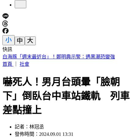
快訊
慈濟被詐10.6億！王必勝嘆「陳時中早示警」：這種都騙人的
首頁
｜
社會
嚇死人！男月台頭暈「臉朝
下」倒臥台中車站鐵軌 列車
差點撞上
記者：林冠丞
發佈時間：2024.09.01 13:31