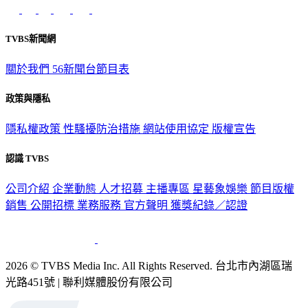
TVBS新聞網
關於我們
56新聞台節目表
政策與隱私
隱私權政策
性騷擾防治措施
網站使用協定
版權宣告
認識 TVBS
公司介紹
企業動態
人才招募
主播專區
星藝象娛樂
節目版權
銷售
公開招標
業務服務
官方聲明
獲獎紀錄／認證
2026 © TVBS Media Inc. All Rights Reserved. 台北市內湖區瑞
光路451號 | 聯利媒體股份有限公司