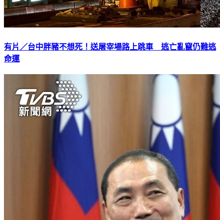
有片／台中胖豬不想死！送屠宰場路上跳車 逃亡亂竄仍難逃
命運