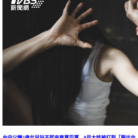
台中父嫌2歲女兒站不起來竟賞巴掌 9月大娃被打到「腦出血