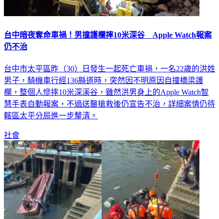
台中暗夜奪命車禍！男撞護欄摔10米深谷 Apple Watch報案
仍不治
台中市太平區昨（30）日發生一起死亡車禍，一名22歲的洪姓
男子，騎機車行經136縣道時，突然因不明原因自撞橋梁護
欄，整個人慘摔10米深溪谷，雖然洪男身上的Apple Watch智
慧手表自動報案，不過送醫搶救後仍宣告不治，詳細案情仍待
轄區太平分局進一步釐清。
社會