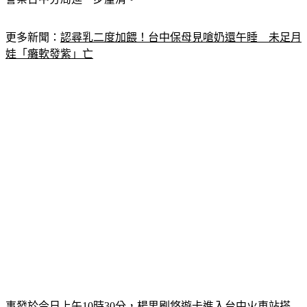
更多新聞：
認尋乳二度加餵！台中保母見嗆奶還午睡　未足月
娃「癱軟發紫」亡
事發於今日上午10時30分，楊男刷悠遊卡進入台中火車站搭