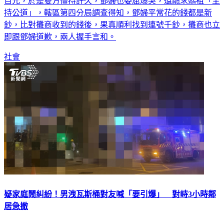
百元，於是雙方僵持許久，鄧婦也委屈爆哭，還跪求媽祖「主
持公道」，轄區第四分局調查得知，鄧婦平常花的錢都是新
鈔，比對攤商收到的錢後，果真順利找到連號千鈔，攤商也立
即跟鄧婦道歉，兩人握手言和。
社會
疑家庭鬧糾紛！男洩瓦斯桶對友喊「要引爆」 對峙3小時鄰
居急撤