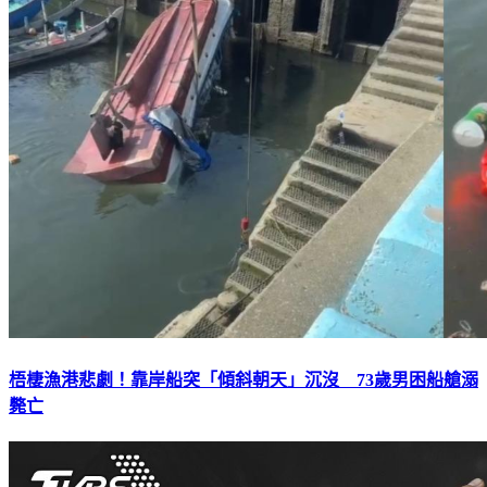
梧棲漁港悲劇！靠岸船突「傾斜朝天」沉沒 73歲男困船艙溺
斃亡