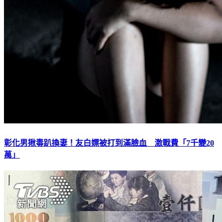
彰化男揪毒趴換妻！友白嫖被打到滿臉血 激戰費「7千變20
萬」