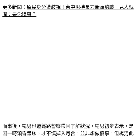
更多新聞：
原民身分遭歧視！台中男持長刀街頭約戰　見人就
問：是你嗆聲？
而事後，楊男也遭鐵路警察帶回了解狀況，楊男初步表示，是
因一時頭昏暈眩，才不慎掉入月台，並非想做傻事，但楊男此