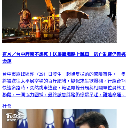
有片／台中胖豬不想死！送屠宰場路上跳車 逃亡亂竄仍難逃
命運
台中市霧峰區昨（29）日發生一起豬隻掉落的驚險事件，一隻
將被送往太平屠宰場的百斤肥豬，疑似求生欲爆棚，行經台74
快速道路時，突然跳車逃竄，轄區霧峰分局與相關單位員林工
務段，一同協力圍捕，最終該隻胖豬仍慘遭吊起，難逃命運。
社會