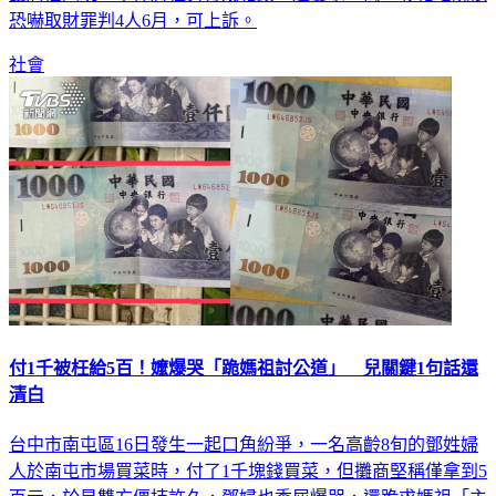
恐嚇取財罪判4人6月，可上訴。
社會
付1千被枉給5百！嬤爆哭「跪媽祖討公道」 兒關鍵1句話還
清白
台中市南屯區16日發生一起口角紛爭，一名高齡8旬的鄧姓婦
人於南屯市場買菜時，付了1千塊錢買菜，但攤商堅稱僅拿到5