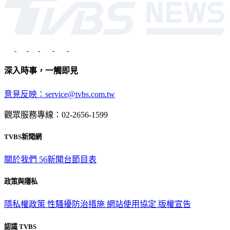
深入時事，一觸即見
意見反映：service@tvbs.com.tw
觀眾服務專線：02-2656-1599
TVBS新聞網
關於我們
56新聞台節目表
政策與隱私
隱私權政策
性騷擾防治措施
網站使用協定
版權宣告
認識 TVBS