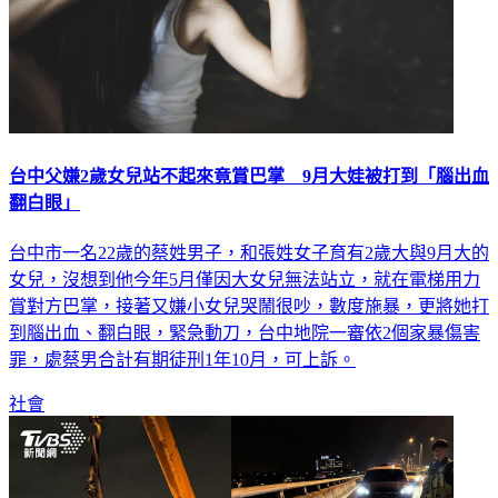
台中父嫌2歲女兒站不起來竟賞巴掌 9月大娃被打到「腦出血
翻白眼」
台中市一名22歲的蔡姓男子，和張姓女子育有2歲大與9月大的
女兒，沒想到他今年5月僅因大女兒無法站立，就在電梯用力
賞對方巴掌，接著又嫌小女兒哭鬧很吵，數度施暴，更將她打
到腦出血、翻白眼，緊急動刀，台中地院一審依2個家暴傷害
罪，處蔡男合計有期徒刑1年10月，可上訴。
社會