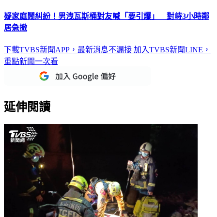
疑家庭鬧糾紛！男洩瓦斯桶對友喊「要引爆」 對峙3小時鄰
居急撤
下載TVBS新聞APP，最新消息不漏接
加入TVBS新聞LINE，
重點新聞一次看
延伸閱讀