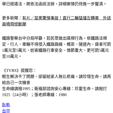
舉已經違法，將依法函送法辦，詳細案情仍待進一步釐清。
更多新聞：
有片／苗栗驚悚事故！直行二輪猛撞左轉車　外送
員噴飛慘斷腿
鐵路警察台中分局呼籲，若民眾做出違規行為，依鐵路法規
定，行人、車輛不得侵入鐵路路線、橋梁、隧道內，違者可罰
1萬元至5萬元，妨害鐵路行車安全、情節重大，更可罰5萬元
至10萬元。
《TVBS》提醒您：
輕生解決不了問題，卻留給家人無比悲痛。請珍惜生命，請再
給自己一次機會
生命線請撥1995；衛福部諮詢安心專線：珍愛生命，請撥打 
1925（24小時）；張老師專線：1980
臥軌
台中