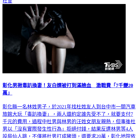
社會
彰化男揪毒趴換妻！友白嫖被打到滿臉血 激戰費「7千變20
萬」
彰化縣一名林姓男子，於2021年找杜姓友人到台中市一間汽車
旅館大玩「毒趴換妻」，兩人還約定誰先受不了，就要支付7
千元的費用，過程中杜男與林男的汪姓女朋友親熱，但事後杜
男以「沒有實際發生性行為」拒絕付錢，結果反遭林男等4人
設局仙人跳，不僅將杜男打成豬頭，還要求20萬，彰化地院依