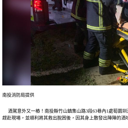
南投消防局提供
     酒駕意外又一樁！南投縣竹山鎮集山路3段63巷內1
趕赴現場，並順利將其救出脫困後，因其身上散發出陣陣的酒