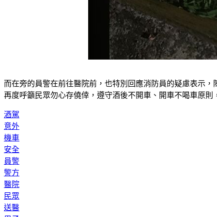
而在旁的員警在前往醫院前，也特別回應消防員的疑慮表示，
再度呼籲民眾勿心存僥倖，遵守酒後不開車、開車不喝車原則
酒駕
意外
機車
安全
員警
警方
醫院
民眾
送醫