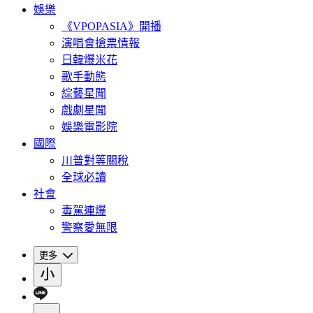
娛樂
《VPOPASIA》開播
演唱會搶票情報
日韓爆米花
歌手動態
綜藝星聞
戲劇星聞
娛樂電影院
國際
川普對等關稅
全球必讀
社會
毒駕連爆
警察愛無限
更多