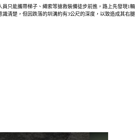
防人員只能攜帶梯子、繩索等搶救裝備徒步前進，路上先發現1輛
意識清楚，但因跌落的圳溝約有3公尺的深度，以致造成其右腿