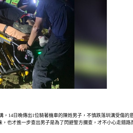
處筍園圳溝，14日晚傳出1位騎著機車的陳姓男子，不慎跌落圳溝受
味，也才進一步查出男子是為了閃避警方攔查，才不小心走錯路