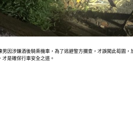
陳男因涉嫌酒後騎乘機車，為了逃避警方攔查，才誤闖此筍園，
，才是確保行車安全之道。