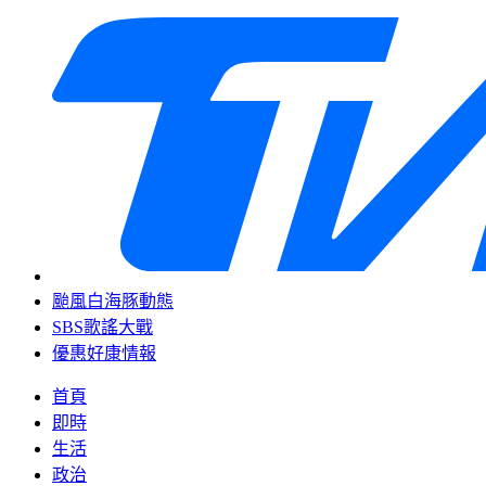
颱風白海豚動態
SBS歌謠大戰
優惠好康情報
首頁
即時
生活
政治