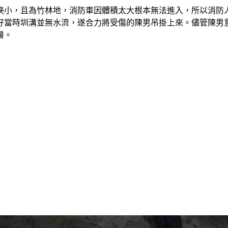
巷道狹小，且為竹林地，消防車因體積太大根本無法進入，所以消
好當時圳溝並無水流，遂合力將受傷的陳男吊掛上來。儘管陳男
醫。