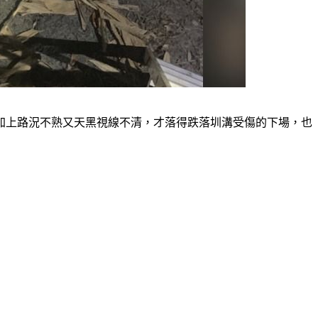
加上路況不熟又天黑視線不清，才落得跌落圳溝受傷的下場，也