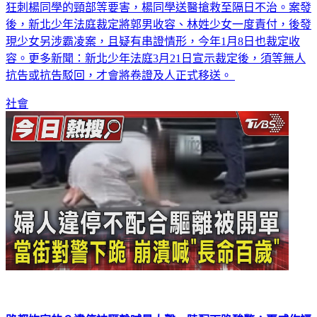
狂刺楊同學的頸部等要害，楊同學送醫搶救至隔日不治。案發
後，新北少年法庭裁定將郭男收容、林姓少女一度責付，後發
現少女另涉霸凌案，且疑有串證情形，今年1月8日也裁定收
容。更多新聞：新北少年法庭3月21日宣示裁定後，須等無人
抗告或抗告駁回，才會將卷證及人正式移送。
社會