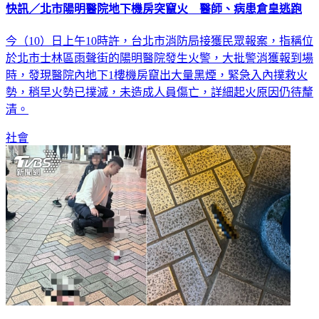
快訊／北市陽明醫院地下機房突竄火 醫師、病患倉皇逃跑
今（10）日上午10時許，台北市消防局接獲民眾報案，指稱位
於北市士林區雨聲街的陽明醫院發生火警，大批警消獲報到場
時，發現醫院內地下1樓機房竄出大量黑煙，緊急入內撲救火
勢，稍早火勢已撲滅，未造成人員傷亡，詳細起火原因仍待釐
清。
社會