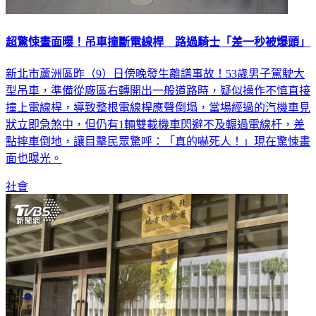
超驚悚畫面曝！吊車撞斷電線桿 路過騎士「差一秒被爆頭」
新北市蘆洲區昨（9）日傍晚發生離譜事故！53歲男子駕駛大
型吊車，準備從廠區右轉開出一般道路時，疑似操作不慎直接
撞上電線桿，導致整根電線桿應聲倒塌，當場經過的汽機車見
狀立即急煞中，但仍有1輛雙載機車閃避不及輾過電線杆，差
點摔車倒地，讓目擊民眾驚呼：「真的嚇死人！」現在驚悚畫
面也曝光。
社會