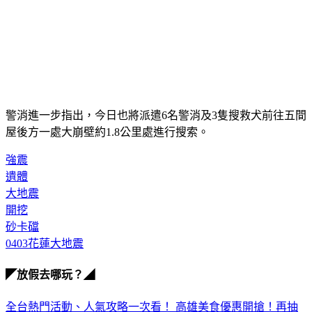
警消進一步指出，今日也將派遣6名警消及3隻搜救犬前往五間
屋後方一處大崩壁約1.8公里處進行搜索。
強震
遺體
大地震
開挖
砂卡礑
0403花蓮大地震
◤放假去哪玩？◢
全台熱門活動、人氣攻略一次看！
高雄美食優惠開搶！再抽