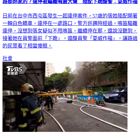
路都妳家的？違停被驅離喊最大聲 陸配下跪酸警：耍威作福
日前在台中市西屯區發生一起違停案件，57歲的張姓陸配開著
一輛白色轎車，違停在一處路口，警方巡邏時經過，鳴笛驅離
違停，沒想到張女疑似不甩鳴笛，繼續停在那，還說沒聽到，
接著她在員警面前「下跪」，還酸員警「耍威作福」，讓路過
的民眾看了相當傻眼。
社會