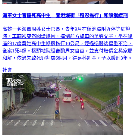
海軍女士官撞死高中生 闖燈爆衝「殘忍拖行」和解獲緩刑
高雄一名海軍周姓女士官長，去年9月在蓮池潭附近停等紅燈
時，車輛卻突然闖燈爆衝，撞倒前方騎車的吳姓父子，坐在後
座的17歲吳姓高中生慘遭拖行10公尺，經過送醫後傷重不治，
全案1死4傷。橋頭地院經審酌周女自首，並支付賠償金與家屬
和解，依過失致死罪判處6個月，得易科罰金，予以緩刑3年。
社會