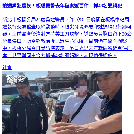
追通緝犯遭砍！板橋勇警去年破案近百件 抓48名通緝犯
新北市板橋分局25歲吳姓警員，昨（9）日晚間在板橋車站周
邊執行交通稽查取締勤務時，眼尖發現45歲邱姓通緝犯行跡可
疑，上前盤查後遭對方持美工刀攻擊，導致吳員胸口留下30公
分長傷口，所幸經救治後已無生命危險，目前仍在醫院觀察
中。板橋分局今日受訪時表示，吳員光是去年就破獲近百件刑
案，甚至與同事合力抓捕48名通緝犯，表現值得讚許。
社會