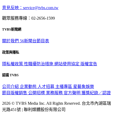
意見反映：service@tvbs.com.tw
觀眾服務專線：02-2656-1599
TVBS新聞網
關於我們
56新聞台節目表
政策與隱私
隱私權政策
性騷擾防治措施
網站使用協定
版權宣告
認識 TVBS
公司介紹
企業動態
人才招募
主播專區
星藝象娛樂
節目版權銷售
公開招標
業務服務
官方聲明
獲獎紀錄／認證
2026 © TVBS Media Inc. All Rights Reserved. 台北市內湖區瑞
光路451號 | 聯利媒體股份有限公司