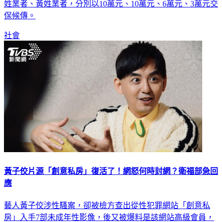
姓業者、黃姓業者，分別以10萬元、10萬元、6萬元、3萬元交
保候傳。
社會
黃子佼片源「創意私房」復活了！網怒何時封網？衛福部急回
應
藝人黃子佼涉性騷案，卻被檢方查出從性犯罪網站「創意私
房」入手7部未成年性影像，後又被爆料是該網站高級會員，