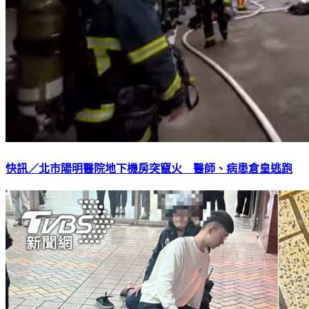
快訊／北市陽明醫院地下機房突竄火 醫師、病患倉皇逃跑