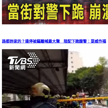
路都妳家的？違停被驅離喊最大聲 陸配下跪酸警：耍威作福