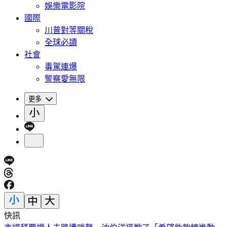
娛樂電影院
國際
川普對等關稅
全球必讀
社會
毒駕連爆
警察愛無限
更多
快訊