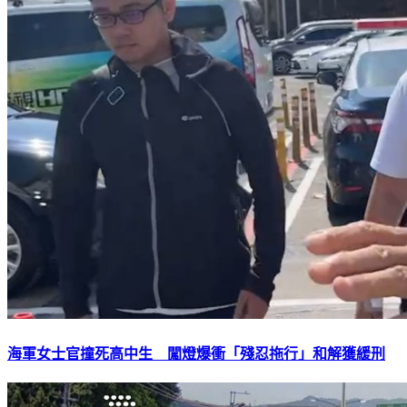
海軍女士官撞死高中生 闖燈爆衝「殘忍拖行」和解獲緩刑