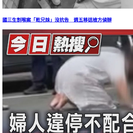
國三生割喉案「乾兄妹」沒抗告 週五移送檢方偵辦