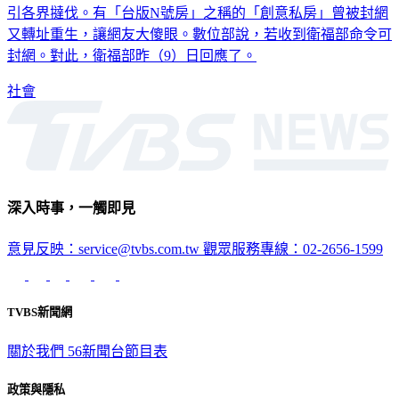
引各界撻伐。有「台版N號房」之稱的「創意私房」曾被封網
又轉址重生，讓網友大傻眼。數位部說，若收到衛福部命令可
封網。對此，衛福部昨（9）日回應了。
社會
深入時事，一觸即見
意見反映：service@tvbs.com.tw
觀眾服務專線：02-2656-1599
TVBS新聞網
關於我們
56新聞台節目表
政策與隱私