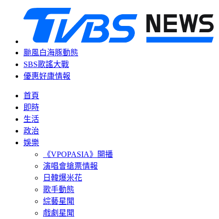
颱風白海豚動態
SBS歌謠大戰
優惠好康情報
首頁
即時
生活
政治
娛樂
《VPOPASIA》開播
演唱會搶票情報
日韓爆米花
歌手動態
綜藝星聞
戲劇星聞