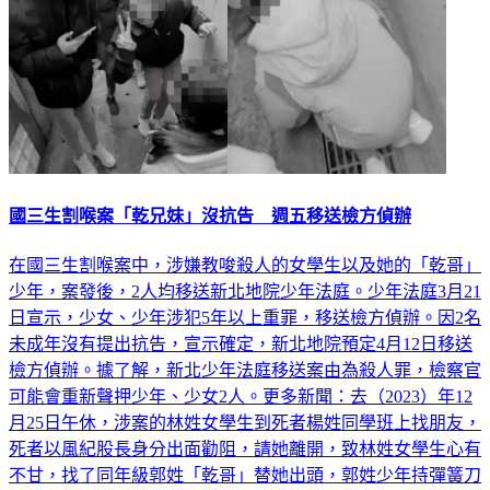
國三生割喉案「乾兄妹」沒抗告 週五移送檢方偵辦
在國三生割喉案中，涉嫌教唆殺人的女學生以及她的「乾哥」
少年，案發後，2人均移送新北地院少年法庭。少年法庭3月21
日宣示，少女、少年涉犯5年以上重罪，移送檢方偵辦。因2名
未成年沒有提出抗告，宣示確定，新北地院預定4月12日移送
檢方偵辦。據了解，新北少年法庭移送案由為殺人罪，檢察官
可能會重新聲押少年、少女2人。更多新聞：去（2023）年12
月25日午休，涉案的林姓女學生到死者楊姓同學班上找朋友，
死者以風紀股長身分出面勸阻，請她離開，致林姓女學生心有
不甘，找了同年級郭姓「乾哥」替她出頭，郭姓少年持彈簧刀