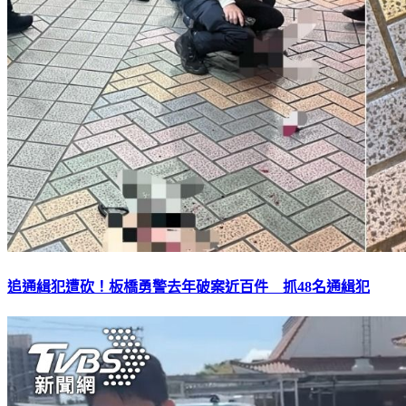
追通緝犯遭砍！板橋勇警去年破案近百件 抓48名通緝犯