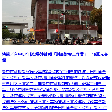
快訊／台中少年隊2警涉詐領「刑事辦案工作費」 10萬元交
保
臺中市政府警察局少年隊爆出詐領工作費的風波，田姓偵查
佐、張姓員警等人涉嫌利用偵辦案件的機會，以浮報或虛報器
材費用之不實發票，向臺中市政府詐領「刑事辦案工作費」
等，經台中地檢署檢察官偵訊後，認為2警及洪姓、黃姓業
者，涉嫌違反《貪污治罪條例》利用職務上機會詐取財物、
《刑法》公務員登載不實、業務登載不實及違反《商業會計
法》等罪嫌重大，分別諭知被告田姓偵查佐、張姓員警、 洪