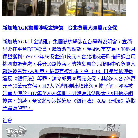
新加坡AGK集團涉吸金逾億 台北負責人80萬元交保
新加坡AGK「金鑰匙」集團被檢舉涉在台舉辦說明會，宣稱
只要在平台FCD投資，購買遊戲點數，模擬股市交易，30個月
保證獲利25％，3年來吸金逾1億元。台北地檢署昨指揮調查局
桃園市調查處，兵分10路搜索，約談集團台北服務中心負責人
郭姓被告等7人到案。檢察官複訊後，今（10）日凌晨依涉嫌
違反《銀行法》等罪，諭令郭男80萬元交保，其餘6人各以5萬
元至30萬元交保，且7人全遭限制出境出海。據了解，郭姓被
告等人涉於2017年至2020年間，因涉嫌非法吸金，9日遭檢調
搜索、約談，全案將朝涉嫌違反《銀行法》以及《刑法》詐欺
等罪嫌偵辦。
社會