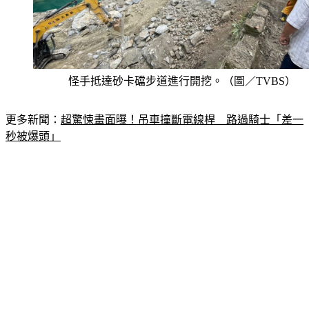
怪手抵達砂卡礑步道進行開挖。（圖／TVBS）
更多新聞：
超驚悚畫面曝！吊車撞斷電線桿　路過騎士「差一
秒被爆頭」