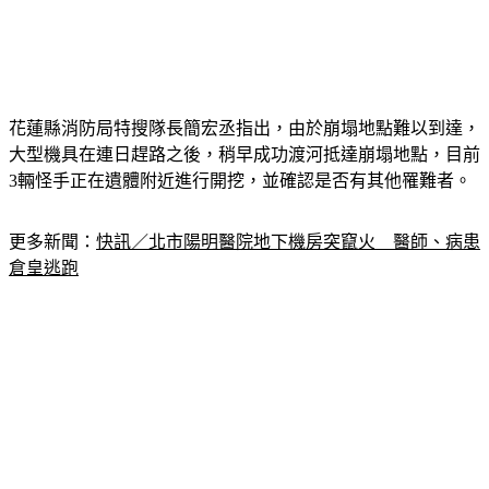
花蓮縣消防局特搜隊長簡宏丞指出，由於崩塌地點難以到達，
大型機具在連日趕路之後，稍早成功渡河抵達崩塌地點，目前
3輛怪手正在遺體附近進行開挖，並確認是否有其他罹難者。
更多新聞：
快訊／北市陽明醫院地下機房突竄火　醫師、病患
倉皇逃跑