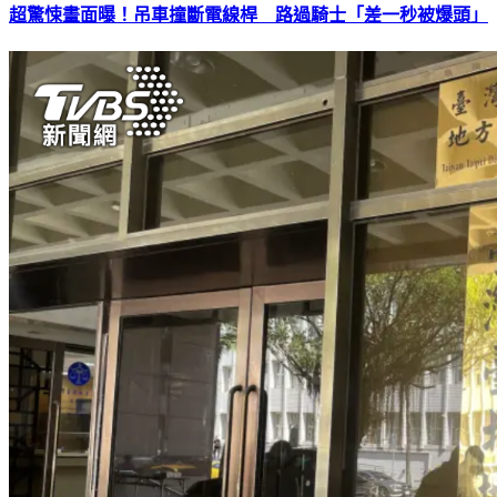
超驚悚畫面曝！吊車撞斷電線桿 路過騎士「差一秒被爆頭」