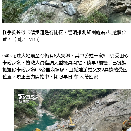
怪手抵達砂卡礑步道進行開挖，警消推測紅圈處為2具遺體位
置。（圖／TVBS）
0403花蓮大地震至今仍有6人失聯，其中游姓一家5口仍受困砂
卡礑步道，搜救人員借調大型機具開挖，稍早3輛怪手已挺進
抵達砂卡礑步道0.5公里崩塌處，且抵達游姓父女2具遺體受困
位置，現正全力開挖中，期盼早日將2人帶回家。