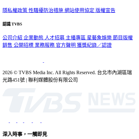
隱私權政策
性騷擾防治措施
網站使用協定
版權宣告
認識 TVBS
公司介紹
企業動態
人才招募
主播專區
星藝象娛樂
節目版權
銷售
公開招標
業務服務
官方聲明
獲獎紀錄／認證
2026 © TVBS Media Inc. All Rights Reserved. 台北市內湖區瑞
光路451號 | 聯利媒體股份有限公司
深入時事，一觸即見