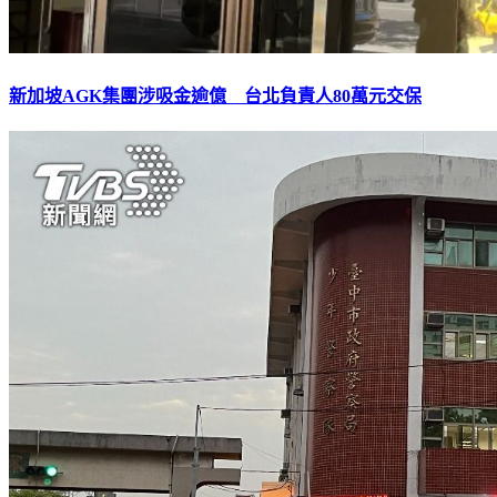
新加坡AGK集團涉吸金逾億 台北負責人80萬元交保