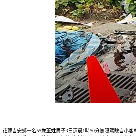
花蓮吉安鄉一名55歲董姓男子3日清晨1時50分無照駕駛自小