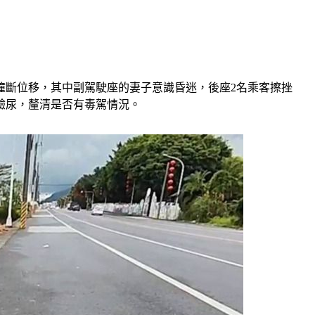
撞斷位移，其中副駕駛座的妻子意識昏迷，後座2名乘客擦挫
驗尿，釐清是否有毒駕情況。