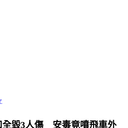
全毀3人傷 安毒竟噴飛車外