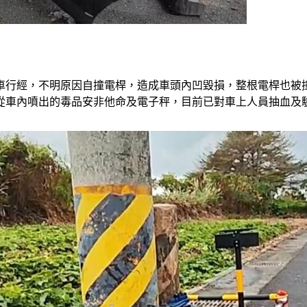
車行經，不明原因自撞電桿，造成車頭內凹毀損，整根電桿也被
從車內噴出的毒品安非他命及電子秤，目前已對車上人員抽血及