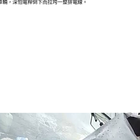
車輛，深怕電桿倒下而拉垮一整排電線。