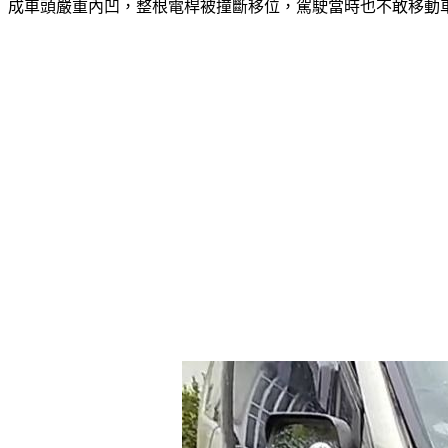
成車頭嚴重內凹，整根電桿被撞斷移位，駕駛當時也不敢移動