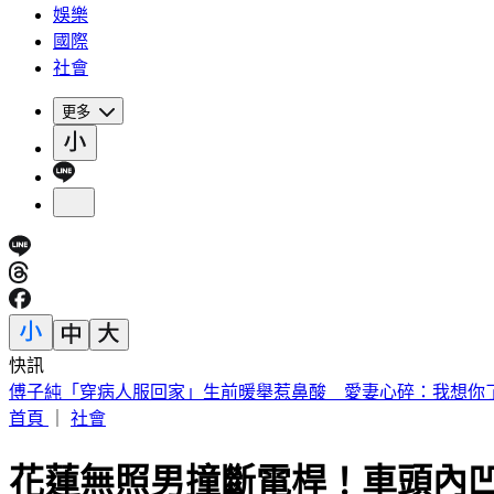
娛樂
國際
社會
更多
快訊
砍Gmail神功能 2027年起停止支援第三方帳號收寄信
首頁
｜
社會
花蓮無照男撞斷電桿！車頭內凹