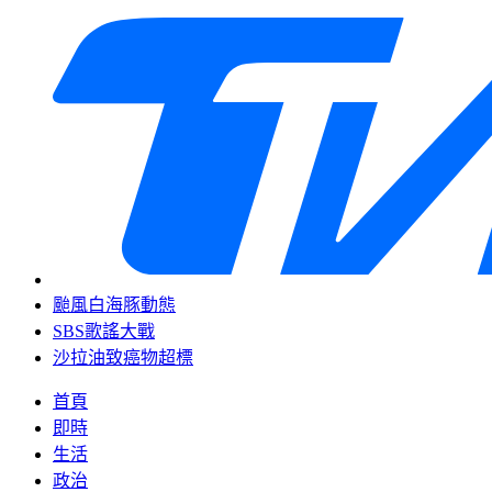
颱風白海豚動態
SBS歌謠大戰
沙拉油致癌物超標
首頁
即時
生活
政治