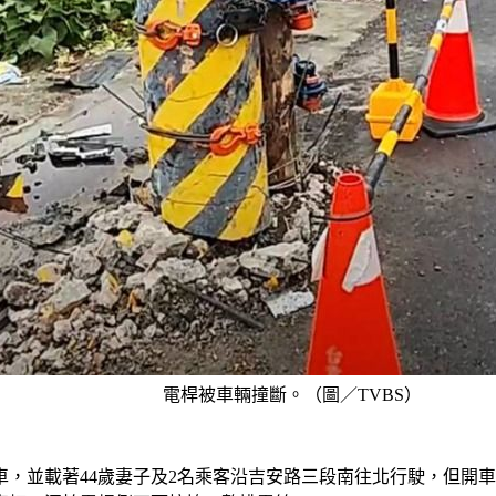
電桿被車輛撞斷。（圖／TVBS）
客車，並載著44歲妻子及2名乘客沿吉安路三段南往北行駛，但