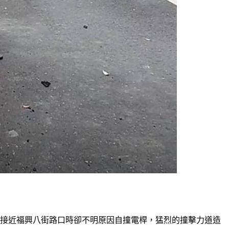
開車接近福興八街路口時卻不明原因自撞電桿，猛烈的撞擊力道造