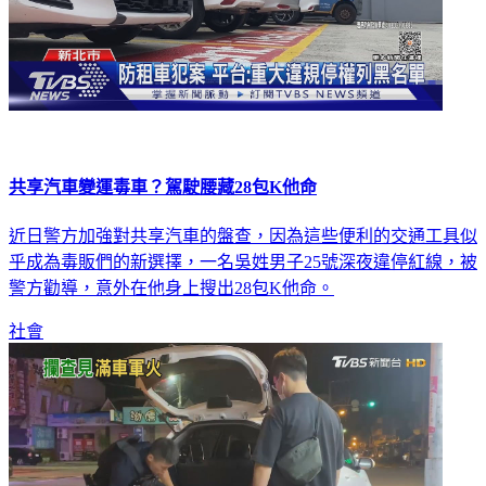
共享汽車變運毒車？駕駛腰藏28包K他命
近日警方加強對共享汽車的盤查，因為這些便利的交通工具似
乎成為毒販們的新選擇，一名吳姓男子25號深夜違停紅線，被
警方勸導，意外在他身上搜出28包K他命。
社會