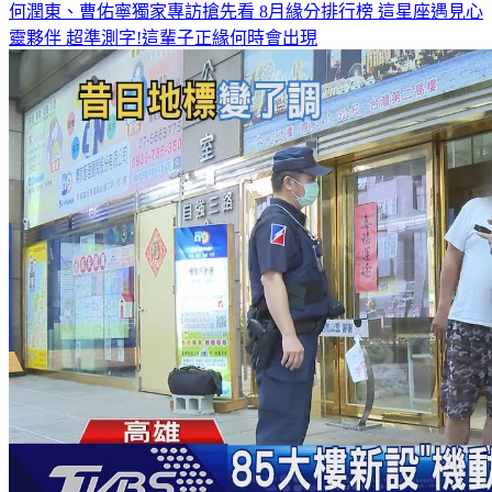
何潤東、曹佑寧獨家專訪搶先看
8月緣分排行榜 這星座遇見心
靈夥伴
超準測字!這輩子正緣何時會出現