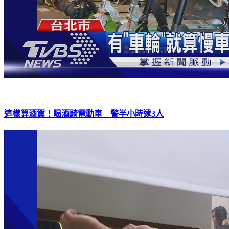
這樣算酒駕！喝酒騎電動車 警半小時逮3人