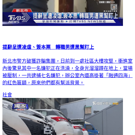
提辭呈遭凌虐、簽本票 轉職男遭黑幫盯上
新北市警方破獲詐騙集團，日前到一處社區大樓攻堅，衝進室
內後驚見其中一名嫌犯正在洗澡，全身光溜溜蹲在地上，當場
被壓制，一共逮捕七名嫌犯，辦公室內還高掛著「融通四海」
的紅色匾額，原來他們都有幫派背景。
社會