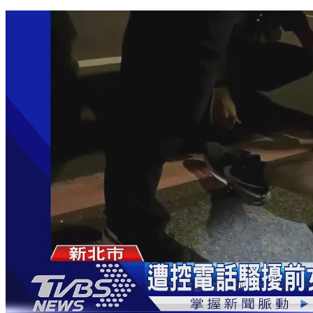
躲透天厝分裝毒品 警攻堅母才知兒販毒