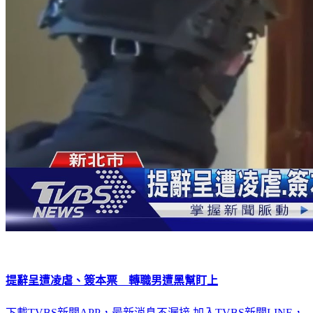
提辭呈遭凌虐、簽本票 轉職男遭黑幫盯上