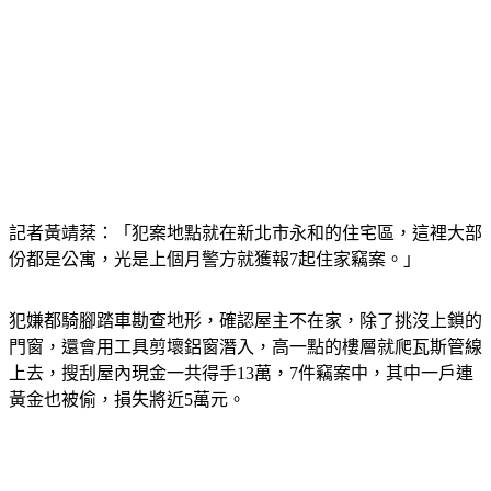
記者黃靖棻：「犯案地點就在新北市永和的住宅區，這裡大部
份都是公寓，光是上個月警方就獲報7起住家竊案。」
犯嫌都騎腳踏車勘查地形，確認屋主不在家，除了挑沒上鎖的
門窗，還會用工具剪壞鋁窗潛入，高一點的樓層就爬瓦斯管線
上去，搜刮屋內現金一共得手13萬，7件竊案中，其中一戶連
黃金也被偷，損失將近5萬元。