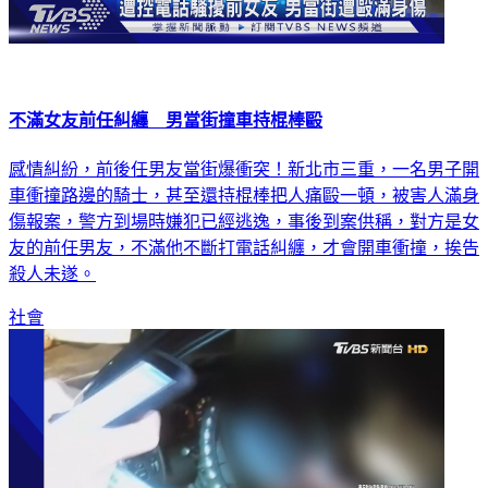
不滿女友前任糾纏 男當街撞車持棍棒毆
感情糾紛，前後任男友當街爆衝突！新北市三重，一名男子開
車衝撞路邊的騎士，甚至還持棍棒把人痛毆一頓，被害人滿身
傷報案，警方到場時嫌犯已經逃逸，事後到案供稱，對方是女
友的前任男友，不滿他不斷打電話糾纏，才會開車衝撞，挨告
殺人未遂。
社會