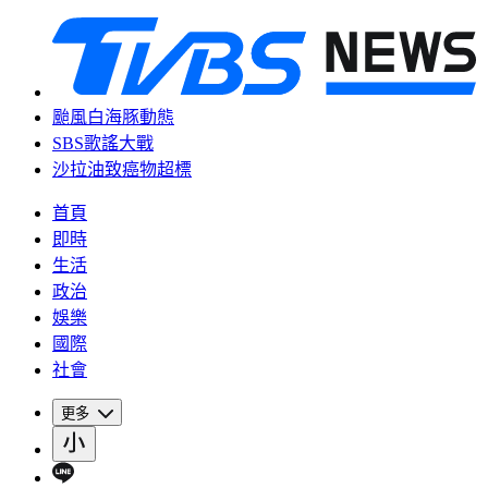
颱風白海豚動態
SBS歌謠大戰
沙拉油致癌物超標
首頁
即時
生活
政治
娛樂
國際
社會
更多