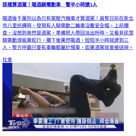
這樣算酒駕！喝酒騎電動車 警半小時逮3人
喝酒後千萬別以為只有駕駛汽機車才算酒駕！員警日前在新北
市八里巡邏時，發現有人騎電動二輪車沒戴安全帽，上前攔
查，沒想到竟然是酒駕，準備把人帶回派出所時，又看見民眾
騎電動滑板車蛇行，攔下後果然喝酒，短短半小時就逮到三
人，警方呼籲只要有車輪都屬於慢車，如果酒駕就會被送辦。
社會