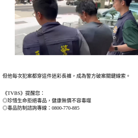
但他每次犯案都穿這件迷彩長褲，成為警方破案關鍵線索。
《TVBS》提醒您：
◎珍惜生命拒絕毒品，健康無價不容毒噬
◎毒品防制諮詢專線：0800-770-885