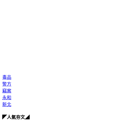
毒品
警方
竊案
永和
新北
◤人氣夯文◢