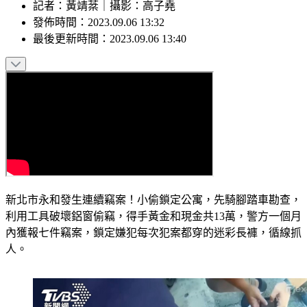
記者
：
黃靖棻
｜
攝影
：
高子堯
發佈時間：
2023.09.06 13:32
最後更新時間：
2023.09.06 13:40
新北市永和發生連續竊案！小偷鎖定公寓，先騎腳踏車勘查，
利用工具破壞鋁窗偷竊，得手黃金和現金共13萬，警方一個月
內獲報七件竊案，鎖定嫌犯每次犯案都穿的迷彩長褲，循線抓
人。