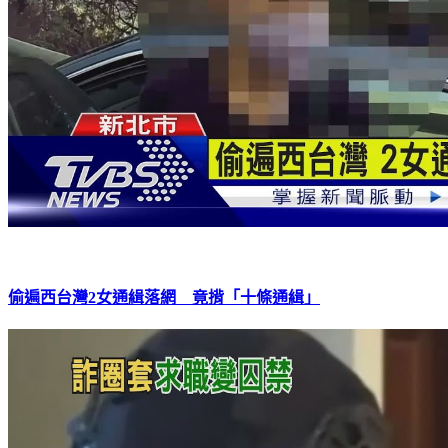
偷遍西台灣2女通緝落網 竟揹「十條通緝」