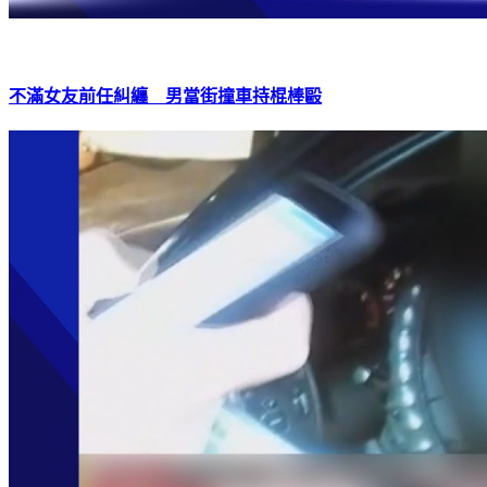
不滿女友前任糾纏 男當街撞車持棍棒毆