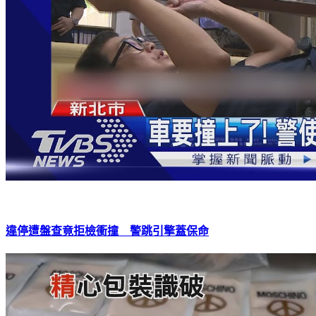
違停遭盤查竟拒檢衝撞 警跳引擎蓋保命