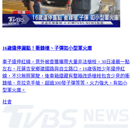
16歲違停漏餡！衝鋒槍、子彈如小型軍火庫
車子違停紅線，意外被查獲攜帶大量非法槍枝，30日凌晨一點
左右，花蓮吉安鄉建國路與自立路口，16歲張姓少年違停紅
線，不只無照駕駛，後車箱還藏有整箱改造槍枝包含少見的衝
鋒槍、克拉克手槍、超過300發子彈等等，火力強大，有如小
型軍火庫。
社會