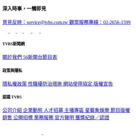
深入時事，一觸即見
意見反映：service@tvbs.com.tw
觀眾服務專線：02-2656-1599
TVBS新聞網
關於我們
56新聞台節目表
政策與隱私
隱私權政策
性騷擾防治措施
網站使用協定
版權宣告
認識 TVBS
公司介紹
企業動態
人才招募
主播專區
星藝象娛樂
節目版權
銷售
公開招標
業務服務
官方聲明
獲獎紀錄／認證