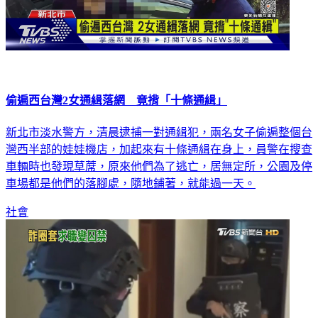
偷遍西台灣2女通緝落網 竟揹「十條通緝」
新北市淡水警方，清晨逮捕一對通緝犯，兩名女子偷遍整個台
灣西半部的娃娃機店，加起來有十條通緝在身上，員警在搜查
車輛時也發現草蓆，原來他們為了逃亡，居無定所，公園及停
車場都是他們的落腳處，隨地鋪著，就能過一天。
社會