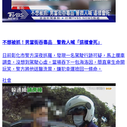
不想被抓！男當街吞毒品 警救人喊「這樣會死」
日前彰化市警方深夜巡羅，發現一名駕駛行跡可疑，馬上攔車
調查，沒想到駕駛心虛，當場吞下一包海洛因，簡直拿生命開
玩笑，警方將他送醫洗胃，嫌犯幸運撿回一條命。
社會