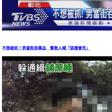
不想被抓！男當街吞毒品 警救人喊「這樣會死」