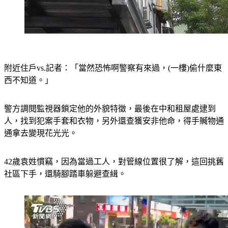
附近住戶vs.記者：「當然恐怖啊警察有來過，(一樓)偷什麼東
西不知道。」
警方調閱監視器鎖定他的外貌特徵，最後在中和租屋處逮到
人，找到犯案手套和衣物，另外還查獲安非他命，得手贓物通
通拿去變現花光光。
42歲袁姓慣竊，因為當過工人，對管線位置很了解，這回挑舊
社區下手，還騎腳踏車躲避查緝。