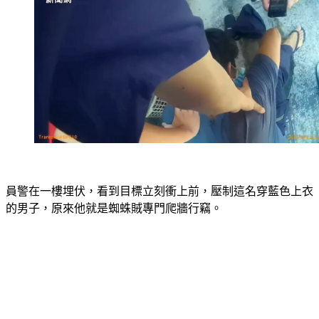
員警在一樓埋伏，看到目標立刻衝上前，壓制這名穿藍色上衣
的男子，原來他就是蜘蛛賊專門爬牆行竊。