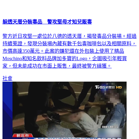
躲透天厝分裝毒品 警攻堅母才知兒販毒
警方近日攻堅一處位於八德的透天厝，揭發毒品分裝場。經過
持續蒐證，發現分裝場內藏有數千包毒咖啡包以及相關原料，
市價高達350萬元。此案的嫌犯還在外包裝上使用了精品
Moschino和知名飲料品牌加多寶的Logo，企圖吸引年輕買
家，但未能成功在市面上販售，最終被警方緝獲。
社會