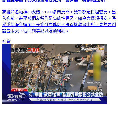
高雄性專區？85大樓淪治安死角 警進駐「機動派出所」
高雄知名地標85大樓，1200多間房間，幾乎都是日租套房，出
入複雜，甚至被網友稱作是高雄性專區，如今大樓想招商，準
備重新淨化樓面，苓雅分局進駐，設置機動派出所，果然才剛
設置兩天，就抓到毒犯以及通緝犯。
社會