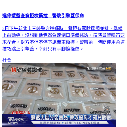
違停遭盤查竟拒檢衝撞 警跳引擎蓋保命
2日下午新北市三峽警方巡邏時，發現有駕駛違規並排，準備
上前勸導，沒想到他竟然急速倒車準備逃逸，這時員警鳴笛要
求配合，對方不但不停下還開車衝撞，警察第一時間使用柔道
技巧跳上引擎蓋，幸好只有手腳擦挫傷。
社會