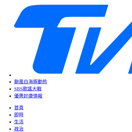
颱風白海豚動態
SBS歌謠大戰
優惠好康情報
首頁
即時
生活
政治