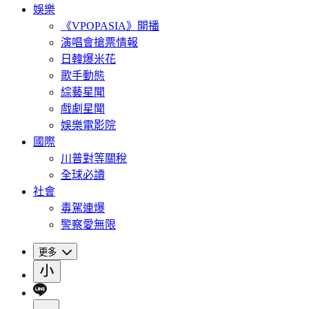
娛樂
《VPOPASIA》開播
演唱會搶票情報
日韓爆米花
歌手動態
綜藝星聞
戲劇星聞
娛樂電影院
國際
川普對等關稅
全球必讀
社會
毒駕連爆
警察愛無限
更多