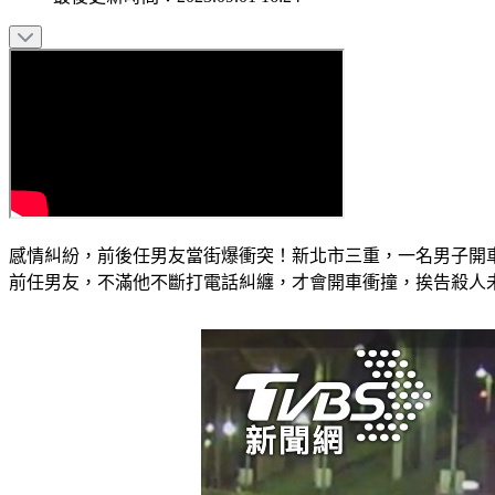
感情糾紛，前後任男友當街爆衝突！新北市三重，一名男子開
前任男友，不滿他不斷打電話糾纏，才會開車衝撞，挨告殺人