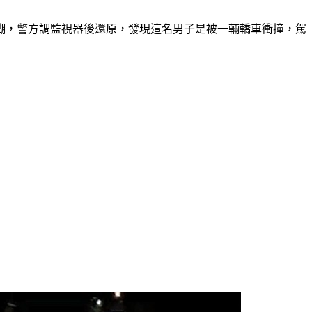
糊，警方調監視器後還原，發現這名男子是被一輛轎車衝撞，駕