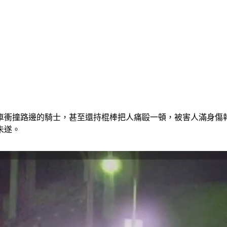
車衝撞路邊的騎士，甚至還持棍棒把人痛毆一頓，被害人滿身傷
未遂。