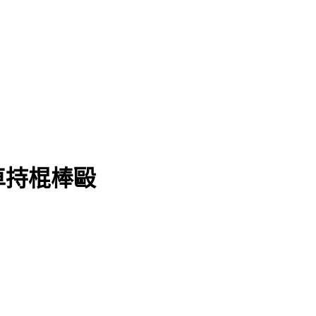
車持棍棒毆