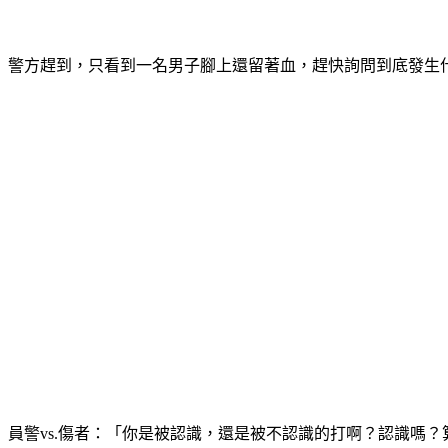
警方趕到，只看到一名男子腳上還留著血，趕快詢問到底發生
員警vs.傷者：「你是被認識，還是被不認識的打啊？認識嗎