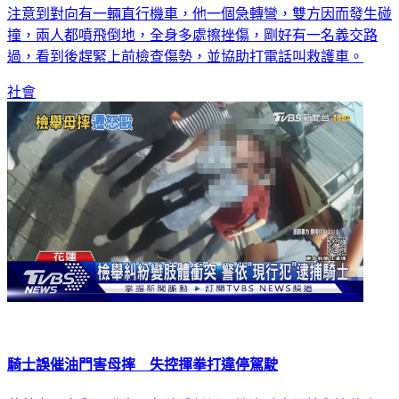
注意到對向有一輛直行機車，他一個急轉彎，雙方因而發生碰
撞，兩人都噴飛倒地，全身多處擦挫傷，剛好有一名義交路
過，看到後趕緊上前檢查傷勢，並協助打電話叫救護車。
社會
騎士誤催油門害母摔 失控揮拳打違停駕駛