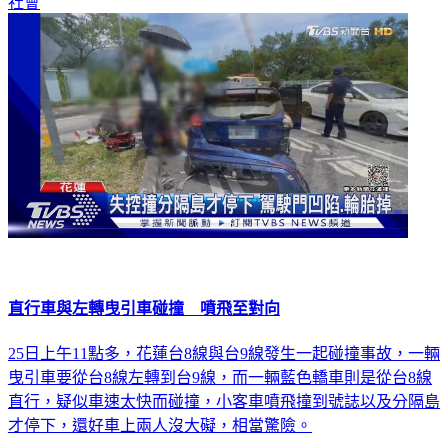
社會
直行車與左轉曳引車碰撞 噴飛至對向
25日上午11點多，花蓮台8線與台9線發生一起碰撞事故，一輛
曳引車要從台8線左轉到台9線，而一輛藍色轎車則是從台8線
直行，疑似車速太快而碰撞，小客車噴飛撞到號誌以及分隔島
才停下，還好車上兩人沒大礙，相當驚險。