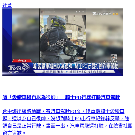
社會
嗆「愛鑽車縫自以為很帥」 騎士PO行器打臉汽車駕駛
台中爆出網路論戰，有汽車駕駛PO文，嗆重機騎士愛鑽車
縫，還以為自己很帥，沒想到騎士PO出行車紀錄器反擊，強
調自己是正常行駛，畫面一出，汽車駕駛遭打臉，在臉書社團
留言道歉。