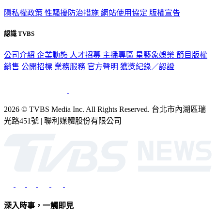
隱私權政策
性騷擾防治措施
網站使用協定
版權宣告
認識 TVBS
公司介紹
企業動態
人才招募
主播專區
星藝象娛樂
節目版權
銷售
公開招標
業務服務
官方聲明
獲獎紀錄／認證
2026 © TVBS Media Inc. All Rights Reserved. 台北市內湖區瑞
光路451號 | 聯利媒體股份有限公司
深入時事，一觸即見