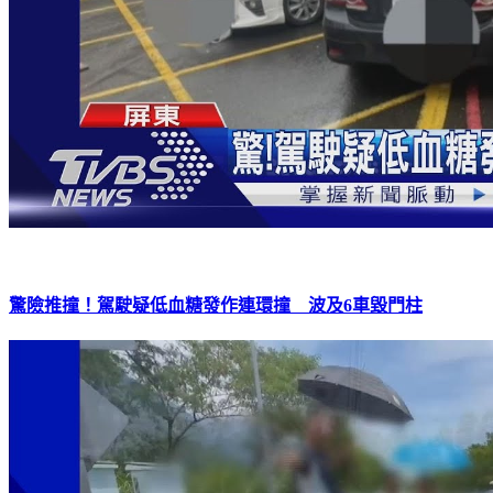
驚險推撞！駕駛疑低血糖發作連環撞 波及6車毀門柱