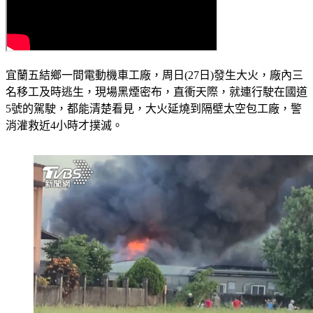
宜蘭五結鄉一間電動機車工廠，周日(27日)發生大火，廠內三
名移工及時逃生，現場黑煙密布，直衝天際，就連行駛在國道
5號的駕駛，都能清楚看見，大火延燒到隔壁太空包工廠，警
消灌救近4小時才撲滅。