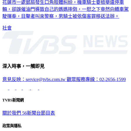
花蓮市一處郵局發生口角肢體糾紛，機車騎士要檢舉違停車
輛，卻誤催油門導致自己的媽媽摔倒，一怒之下竟然向轎車駕
駛揮拳，目擊者叫來警察，男騎士被依傷害罪移送法辦。
社會
深入時事，一觸即見
意見反映：service@tvbs.com.tw
觀眾服務專線：02-2656-1599
TVBS新聞網
關於我們
56新聞台節目表
政策與隱私