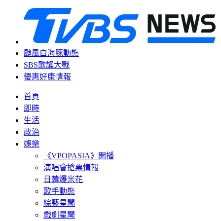
颱風白海豚動態
SBS歌謠大戰
優惠好康情報
首頁
即時
生活
政治
娛樂
《VPOPASIA》開播
演唱會搶票情報
日韓爆米花
歌手動態
綜藝星聞
戲劇星聞