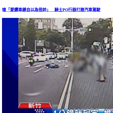
嗆「愛鑽車縫自以為很帥」 騎士PO行器打臉汽車駕駛