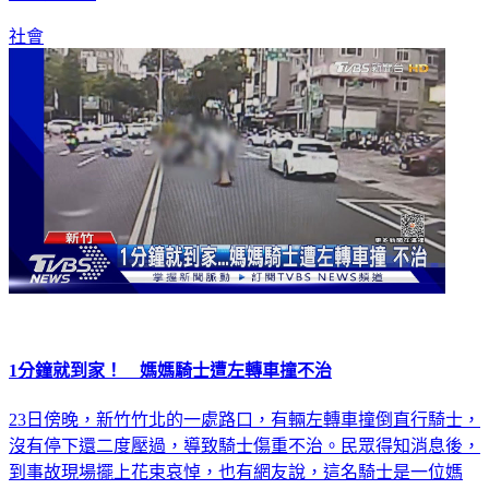
社會
1分鐘就到家！ 媽媽騎士遭左轉車撞不治
23日傍晚，新竹竹北的一處路口，有輛左轉車撞倒直行騎士，
沒有停下還二度壓過，導致騎士傷重不治。民眾得知消息後，
到事故現場擺上花束哀悼，也有網友說，這名騎士是一位媽