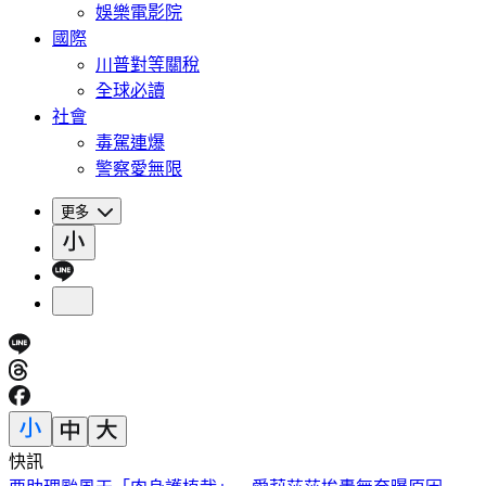
娛樂電影院
國際
川普對等關稅
全球必讀
社會
毒駕連爆
警察愛無限
更多
快訊