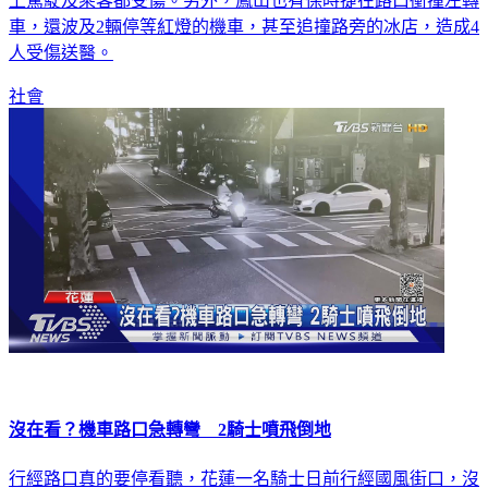
上駕駛及乘客都受傷。另外，鳳山也有保時捷在路口衝撞左轉
車，還波及2輛停等紅燈的機車，甚至追撞路旁的冰店，造成4
人受傷送醫。
社會
沒在看？機車路口急轉彎 2騎士噴飛倒地
行經路口真的要停看聽，花蓮一名騎士日前行經國風街口，沒