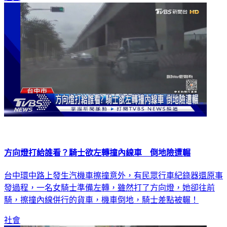
方向燈打給誰看？騎士欲左轉撞內線車 倒地險遭輾
台中環中路上發生汽機車擦撞意外，有民眾行車紀錄器還原事
發過程，一名女騎士準備左轉，雖然打了方向燈，她卻往前
騎，擦撞內線併行的貨車，機車倒地，騎士差點被輾！
社會