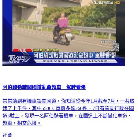
阿伯騎勁戰闖國道亂竄超車 駕駛看傻
常常聽到有機車誤闖國道，你知道從今年1月截至7月，一共取
締了上千件，其中550CC重機多達260件，7日有駕駛行駛在國
道3號上，發現一名阿伯騎著機車，在國道上不斷變化車道、
超車，相當危險。
社會