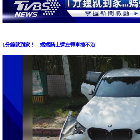
1分鐘就到家！ 媽媽騎士遭左轉車撞不治