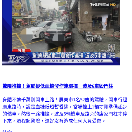
驚險推撞！駕駛疑低血糖發作連環撞 波及6車毀門柱
身體不適千萬別開車上路！屏東市1名52歲的駕駛，開車行經
廣東路時，說是血糖低短暫昏迷，當場撞上1輛才剛準備起步
的轎車，然後一路推撞，波及5輛機車及路旁的店家門柱才停
下來，過程超驚險，還好沒有造成任何人員受傷。