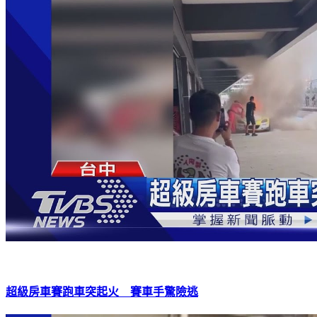
超級房車賽跑車突起火 賽車手驚險逃