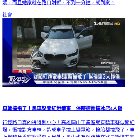
媽，而且她家就在路口附近，不到一分鐘，就到家。
社會
車輪撞飛了！黑車疑闖紅燈肇事 保時捷衝撞冰店4人傷
行經路口真的得特別小心！高雄岡山工業區就有轎車疑似闖紅
燈，衝撞對方車輛，造成車子撞上變電箱，輪胎都撞飛了，車