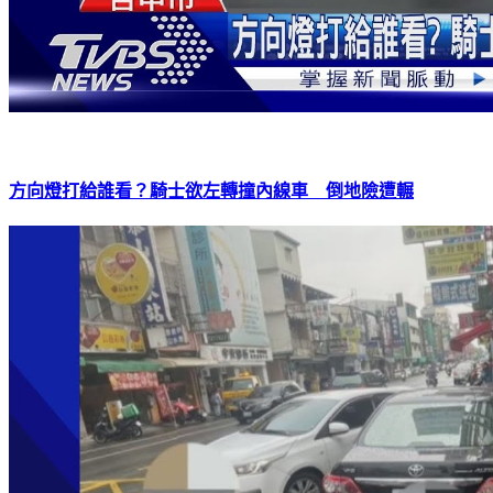
方向燈打給誰看？騎士欲左轉撞內線車 倒地險遭輾