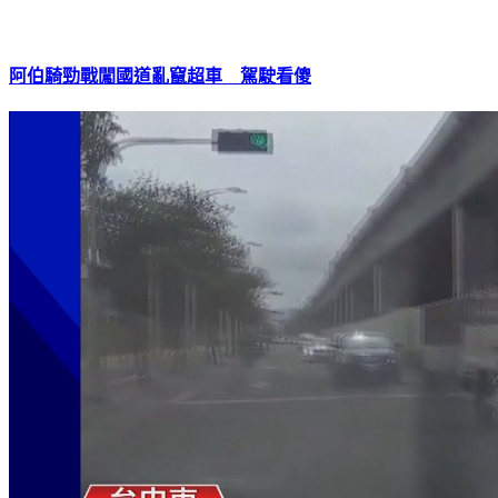
阿伯騎勁戰闖國道亂竄超車 駕駛看傻