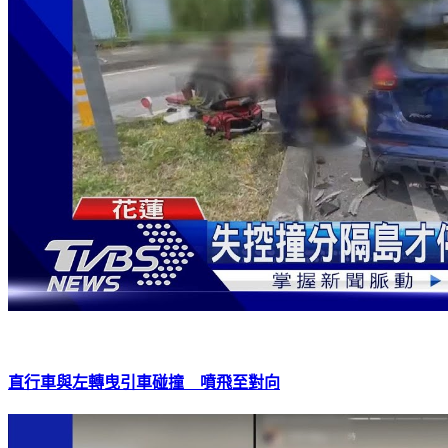
直行車與左轉曳引車碰撞 噴飛至對向