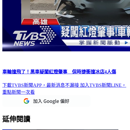
車輪撞飛了！黑車疑闖紅燈肇事 保時捷衝撞冰店4人傷
下載TVBS新聞APP，最新消息不漏接
加入TVBS新聞LINE，
重點新聞一次看
延伸閱讀