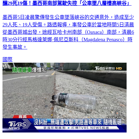
釀29死19傷！墨西哥南部駕駛失控「公車墜八層樓高峽谷」
墨西哥5日凌晨驚傳發生公車墜落峽谷的交通意外，造成至少
29人死、19人受傷。路透報導，事發公車於當地時間5日清晨
從墨西哥城出發，途經瓦哈卡州南部（Oaxaca）南部，清晨6
時30分行經馬格達萊娜·佩尼亞斯科（Magdalena Penasco）時
發生事故。
國際