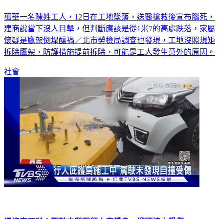
鷹架倒塌？萬華工人墜落腦死 家屬哭求真相
萬華一名陳姓工人，12日在工地墜落，送醫搶救後宣布腦死，
建商說當下沒人目擊，但判斷應該是從1米7的高處跌落，家屬
懷疑是鷹架倒塌釀禍／北市勞檢局調查也發現，工地沒照規矩
拆除鷹架，防護措施提前拆除，可能是工人發生意外的原因。
社會