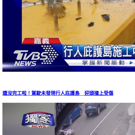
還沒完工啦！駕駛未發現行人庇護島 迎頭撞上受傷