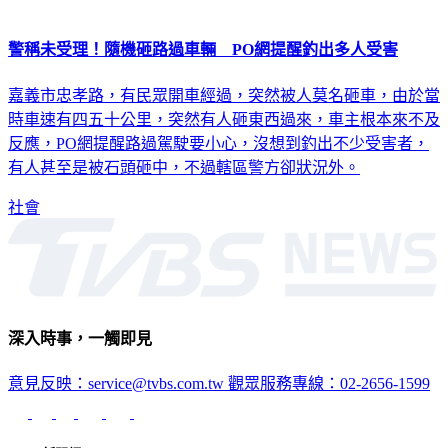
警稱未受理！隨機砸路過車輛 PO網提醒釣出多人受害
嘉義市忠孝路，有民眾開車經過，突然被人莫名砸車，由於當
時車速有四五十公里，突然有人砸東西過來，車主根本來不及
反應，PO網提醒路過駕駛要小心，沒想到釣出不少受害者，
有人甚至是被石頭砸中，不過轄區警方卻狀況外。
社會
深入時事，一觸即見
意見反映：service@tvbs.com.tw
觀眾服務專線：02-2656-1599