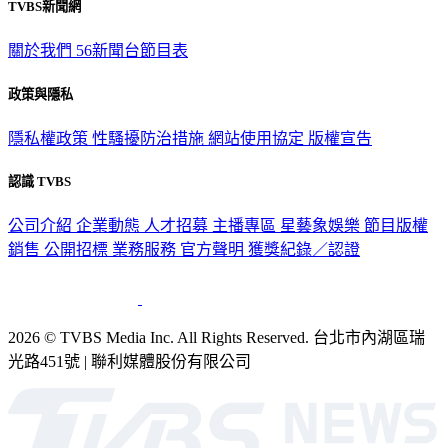
TVBS新聞網
關於我們
56新聞台節目表
政策與隱私
隱私權政策
性騷擾防治措施
網站使用協定
版權宣告
認識 TVBS
公司介紹
企業動態
人才招募
主播專區
星藝象娛樂
節目版權
銷售
公開招標
業務服務
官方聲明
獲獎紀錄／認證
2026 © TVBS Media Inc. All Rights Reserved. 台北市內湖區瑞
光路451號 | 聯利媒體股份有限公司