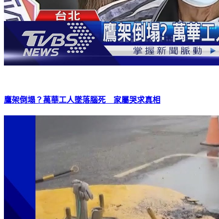
鷹架倒塌？萬華工人墜落腦死 家屬哭求真相