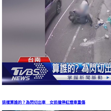
這樣算誰的？為閃切出車 女追撞停紅燈車重傷