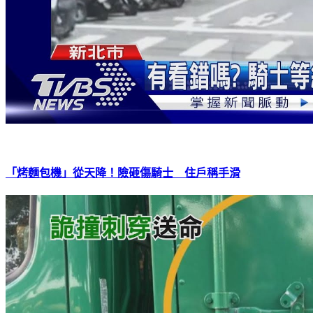
「烤麵包機」從天降！險砸傷騎士 住戶稱手滑