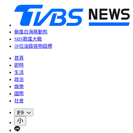
颱風白海豚動態
SBS歌謠大戰
沙拉油致癌物超標
首頁
即時
生活
政治
娛樂
國際
社會
更多