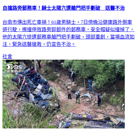
自撞路旁郵務車！騎士太陽穴遭艙門把手劃破 送醫不治
台南市傳出死亡車禍！61歲男騎士，7日傍晚沿健康路外側車
道行駛，擦撞停放路旁卸郵件的郵務車，安全帽疑似撞掉了，
他的太陽穴慘遭郵務車艙門把手劃破，頭部重創，當場血流如
注，緊急送醫搶救，仍宣告不治。
社會