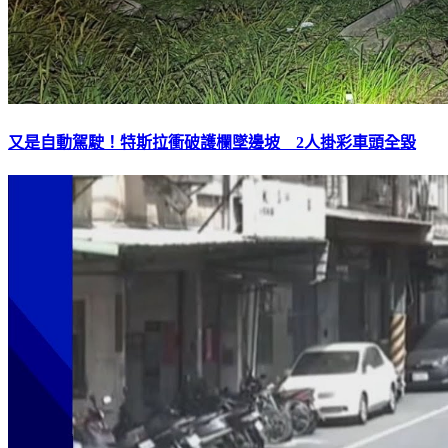
又是自動駕駛！特斯拉衝破護欄墜邊坡 2人掛彩車頭全毀