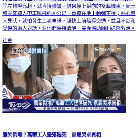
又是搶快發生車禍！22日凌晨3點多，桃園市一名駕駛，沒有
等左轉燈亮起，就直接轉彎，結果撞上對向的雙載機車，騎士
和乘客連人帶車噴飛約20公尺，重摔在地上動彈不得；熱心路
人見狀，就怕發生二次車禍，趕快上前疏導交通，並且不斷和
受傷的兩人對話，要他們保持清醒，最後協助順利送醫救治。
社會