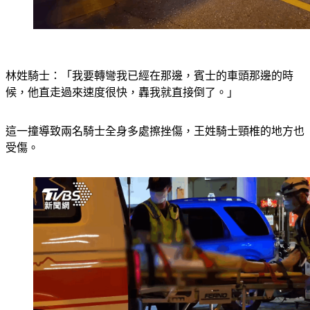
林姓騎士：「我要轉彎我已經在那邊，賓士的車頭那邊的時
候，他直走過來速度很快，轟我就直接倒了。」
這一撞導致兩名騎士全身多處擦挫傷，王姓騎士頸椎的地方也
受傷。