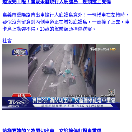
還沒完工啦！駕駛未發現行人庇護島 迎頭撞上受傷
嘉義市垂陽路傳出車撞行人庇護島意外！一輛轎車在左轉時，
疑似沒有留意到內側車道正在增設庇護島，一頭撞了上去，車
卡島上動彈不得，23歲的駕駛額頭撞傷送醫。
社會