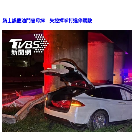
騎士誤催油門害母摔 失控揮拳打違停駕駛