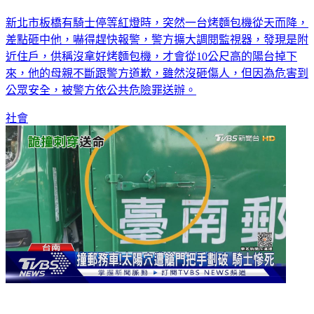
「烤麵包機」從天降！險砸傷騎士 住戶稱手滑
新北市板橋有騎士停等紅燈時，突然一台烤麵包機從天而降，
差點砸中他，嚇得趕快報警，警方擴大調閱監視器，發現是附
近住戶，供稱沒拿好烤麵包機，才會從10公尺高的陽台掉下
來，他的母親不斷跟警方道歉，雖然沒砸傷人，但因為危害到
公眾安全，被警方依公共危險罪送辦。
社會