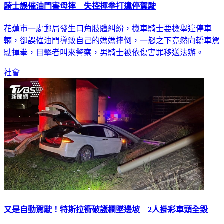
騎士誤催油門害母摔 失控揮拳打違停駕駛
花蓮市一處郵局發生口角肢體糾紛，機車騎士要檢舉違停車
輛，卻誤催油門導致自己的媽媽摔倒，一怒之下竟然向轎車駕
駛揮拳，目擊者叫來警察，男騎士被依傷害罪移送法辦。
社會
又是自動駕駛！特斯拉衝破護欄墜邊坡 2人掛彩車頭全毀