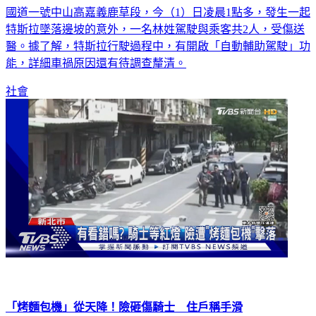
國道一號中山高嘉義鹿草段，今（1）日凌晨1點多，發生一起
特斯拉墜落邊坡的意外，一名林姓駕駛與乘客共2人，受傷送
醫。據了解，特斯拉行駛過程中，有開啟「自動輔助駕駛」功
能，詳細車禍原因還有待調查釐清。
社會