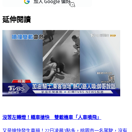
延伸閱讀
沒等左轉燈！轎車搶快 雙載機車「人車噴飛」