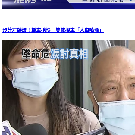
沒等左轉燈！轎車搶快 雙載機車「人車噴飛」