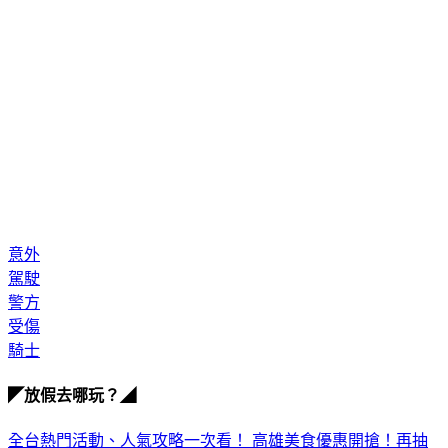
意外
駕駛
警方
受傷
騎士
◤放假去哪玩？◢