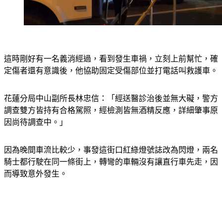
這時剛好有一名義消經過，看到發生車禍，立刻上前幫忙，確
定傷者還有意識後，他協助固定受傷部位並打電話叫救護車。
花蓮分局中山副所長林忠信：「經送醫診治後並無大礙，警方
調查雙方皆持有合格駕照，經檢測皆無酒精反應，詳細肇事原
因尚待調查中。」
因為晚間車流比較少，事發這街口紅綠燈號誌改為閃燈，兩名
騎士都行駛在同一條街上，轉彎的車輛沒有讓直行車先走，因
而導致意外發生。