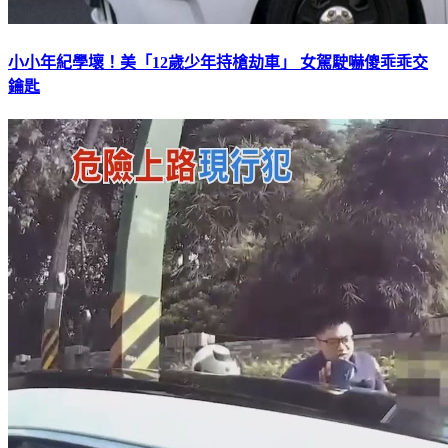
小小年紀學壞！美「12歲少年持槍劫車」 女駕駛嚇傻乖乖交
鑰匙