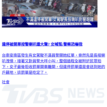
違停被開單按警喇叭還大聲? 女喊冤:警察恐嚇我
台南安南區發生有女駕駛不滿員警開她紅單，竟然先是長按喇
叭洩憤，接著又對員警大呼小叫，整個過程全被附近民眾拍
下，女子最後拒收罰單開車離開，但違停罰單還是會送到她的
戶籍地，這罰單是吃定了。
社會