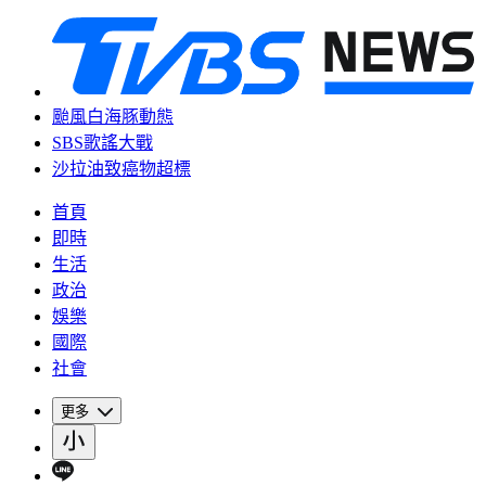
颱風白海豚動態
SBS歌謠大戰
沙拉油致癌物超標
首頁
即時
生活
政治
娛樂
國際
社會
更多