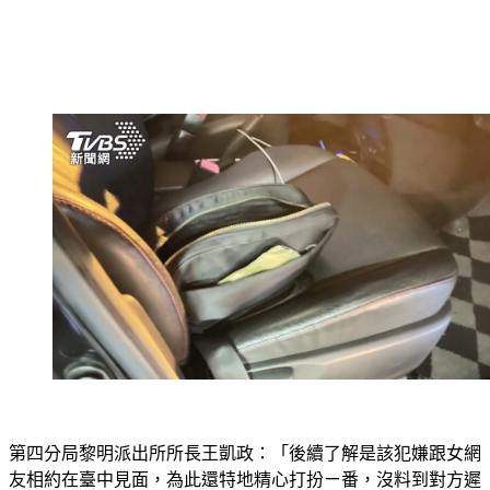
第四分局黎明派出所所長王凱政：「後續了解是該犯嫌跟女網
友相約在臺中見面，為此還特地精心打扮ㄧ番，沒料到對方遲