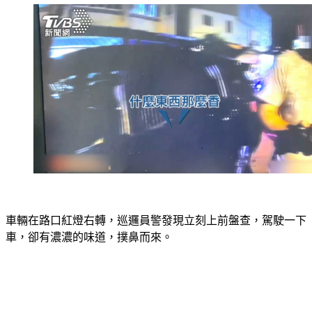
車輛在路口紅燈右轉，巡邏員警發現立刻上前盤查，駕駛一下
車，卻有濃濃的味道，撲鼻而來。