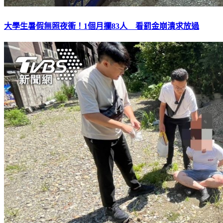
大學生暑假無照夜衝！1個月攔83人 看罰金崩潰求放過