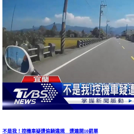
不是我！控機車疑遭偷騎違規 遭連開10罰單