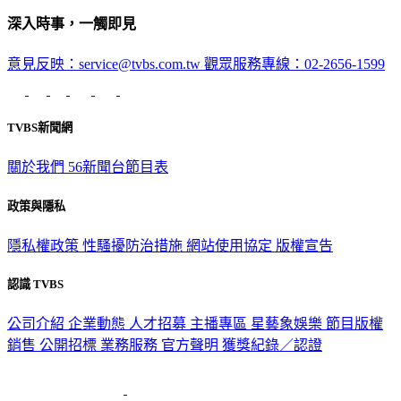
深入時事，一觸即見
意見反映：service@tvbs.com.tw
觀眾服務專線：02-2656-1599
TVBS新聞網
關於我們
56新聞台節目表
政策與隱私
隱私權政策
性騷擾防治措施
網站使用協定
版權宣告
認識 TVBS
公司介紹
企業動態
人才招募
主播專區
星藝象娛樂
節目版權
銷售
公開招標
業務服務
官方聲明
獲獎紀錄／認證