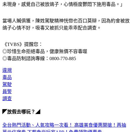
未現身，感覺自己被放鴿子，心情極度鬱悶下施用毒品。」
當場人贓俱獲，陳姓駕駛精神恍惚也百口莫辯，因為約會被放
鴿子心情不好，吸毒又被抓只能乖乖配合調查。
《TVBS》提醒您：
◎珍惜生命拒絕毒品，健康無價不容毒噬
◎毒品防制諮詢專線：0800-770-885
違規
毒品
駕駛
員警
調查
◤放假去哪玩？◢
全台熱門活動、人氣攻略一次看！
高雄美食優惠開搶！再抽