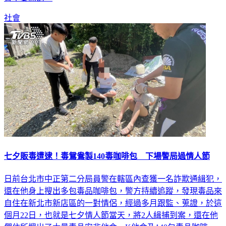
社會
七夕販毒遭逮！毒鴛鴦製140毒咖啡包 下場警局過情人節
日前台北市中正第二分局員警在轄區內查獲一名詐欺通緝犯，
還在他身上搜出多包毒品咖啡包，警方持續追蹤，發現毒品來
自住在新北市新店區的一對情侶，經過多月跟監、蒐證，於這
個月22日，也就是七夕情人節當天，將2人緝捕到案，還在他