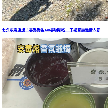
七夕販毒遭逮！毒鴛鴦製140毒咖啡包 下場警局過情人節