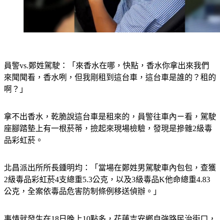
員警vs.鄭姓駕駛：「來香水在哪，快點，香水你拿出來我們
來聞聞看，香水咧，但我剛租到這台車，這台車是誰的？租的
啊？」
拿不出香水，乾脆說這台車是租來的，員警往車內ㄧ看，駕駛
座腳踏墊上有一根菸蒂，撿起來現場檢驗，發現是摻雜2級毒
品彩虹菸。
北昌派出所所長鍾明均：「當場在鄭姓男駕駛車內包包，查獲
2級毒品彩虹菸4支總重5.3公克，以及3級毒品K他命總重4.83
公克，全案依毒品危害防制條例移送偵辦。」
事情就發生在18日晚上10點多，花蓮吉安鄉自強路民治街口，