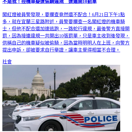
不是我！控機車疑遭偷騎違規 遭連開10罰單
闖紅燈被員警發現，要攔查竟然還不配合！6月21日下午1點
多，就在宜蘭三星路附近，員警要攔查一名闖紅燈的機車騎
士，但他不配合還加速逃跑，一路蛇行違規，最後警方直接開
罰，因為接連違規一共開出10張罰單，只是車主收到後發現，
供稱自己的機車疑似被偷騎，因為當時明明人在上班，向警方
提出申訴，卻被要求自行舉證，讓車主覺得相當不合理。
社會