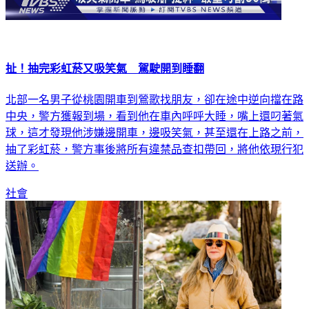
扯！抽完彩虹菸又吸笑氣 駕駛開到睡翻
北部一名男子從桃園開車到鶯歌找朋友，卻在途中逆向擋在路
中央，警方獲報到場，看到他在車內呼呼大睡，嘴上還叼著氣
球，這才發現他涉嫌邊開車，邊吸笑氣，甚至還在上路之前，
抽了彩虹菸，警方事後將所有違禁品查扣帶回，將他依現行犯
送辦。
社會