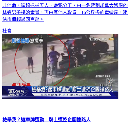
非他命，循線逮捕五人，嫌犯分工，由一名曾到加拿大留學的
林姓男子接洽毒梟，再由其他人取貨，16公斤多的毒蠟燭，粗
估市值超過四百萬。
社會
檢舉我？遮車牌遭勸 騎士遭控企圖撞路人