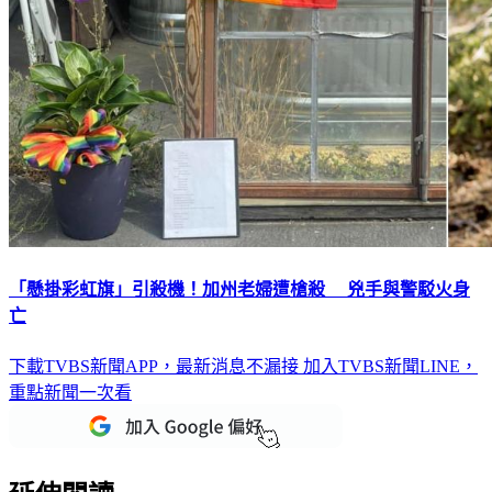
「懸掛彩虹旗」引殺機！加州老婦遭槍殺 兇手與警駁火身
亡
下載TVBS新聞APP，最新消息不漏接
加入TVBS新聞LINE，
重點新聞一次看