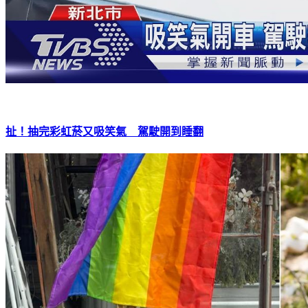
扯！抽完彩虹菸又吸笑氣 駕駛開到睡翻