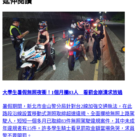
延伸閱讀
大學生暑假無照夜衝！1個月攔83人 看罰金崩潰求放過
暑假期間，新北市金山警分局針對台2線加強交通執法，在此
路段沿線設置移動式測照取締超速違規、全面攔檢無照上路駕
駛人，短短一個多月已取締83件無照駕駛違規案件，其中未成
年違規者有15件。許多學生騎士看見罰款金額當場急哭，求員
警不要開罰。