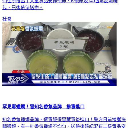
們住所搜出了大量毒品安非他命、K他命及140包毒品咖啡
包，訊後依法送辦。
社會
罕見毒蠟燭！冒知名香氛品牌 摻毒進口
知名香氛蠟燭品牌，遭毒販假冒藏毒後進口！警方日前接獲海
關通報，有一批香氛蠟燭不均勻，送驗後確認混有二級毒品安