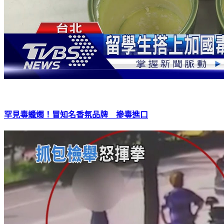
罕見毒蠟燭！冒知名香氛品牌 摻毒進口