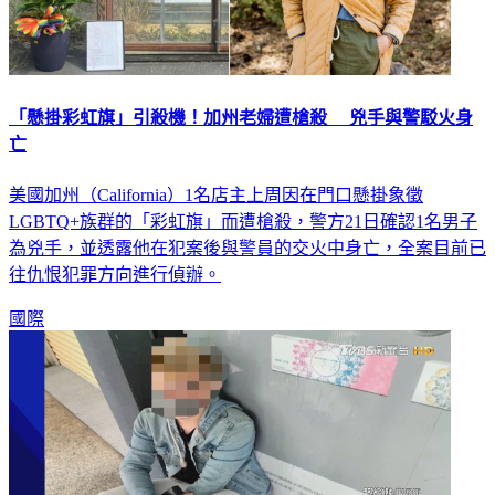
「懸掛彩虹旗」引殺機！加州老婦遭槍殺 兇手與警駁火身
亡
美國加州（California）1名店主上周因在門口懸掛象徵
LGBTQ+族群的「彩虹旗」而遭槍殺，警方21日確認1名男子
為兇手，並透露他在犯案後與警員的交火中身亡，全案目前已
往仇恨犯罪方向進行偵辦。
國際