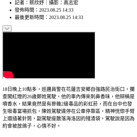
記者
：
蔡欣妤
｜
攝影
：
高志宏
發佈時間：
2023.08.25 14:33
最後更新時間：
2023.08.25 14:33
18日晚上10點多，巡邏員警在花蓮吉安鄉自強路民治街口，攔
查闖紅燈的26歲鄭姓駕駛，他的車內傳來刺鼻香味，他辯稱是
噴香水，結果竟然是有摻雜2級毒品的彩虹菸，而在台中也發
生吸毒當場抓包，陳姓駕駛違停在公車停靠區，精神恍惚手臂
上還插著針筒，副駕駛座散落海洛因的殘渣袋，駕駛說是因為
約會被放鴿子，心情不好。