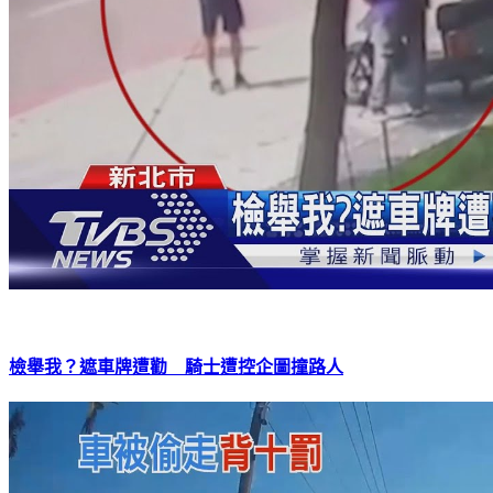
檢舉我？遮車牌遭勸 騎士遭控企圖撞路人