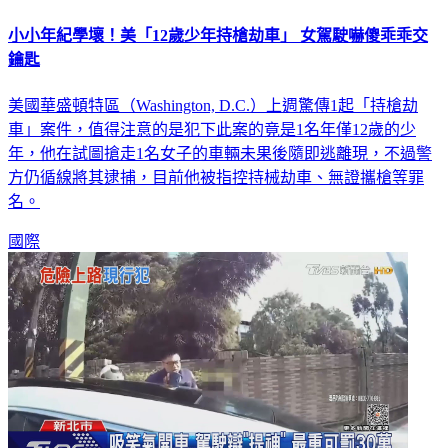
小小年紀學壞！美「12歲少年持槍劫車」 女駕駛嚇傻乖乖交
鑰匙
美國華盛頓特區（Washington, D.C.）上週驚傳1起「持槍劫
車」案件，值得注意的是犯下此案的竟是1名年僅12歲的少
年，他在試圖搶走1名女子的車輛未果後隨即逃離現，不過警
方仍循線將其逮捕，目前他被指控持械劫車、無證攜槍等罪
名。
國際