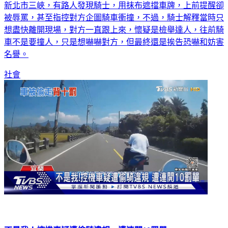
新北市三峽，有路人發現騎士，用抹布遮擋車牌，上前提醒卻
被辱罵，甚至指控對方企圖騎車衝撞，不過，騎士解釋當時只
想盡快離開現場，對方一直跟上來，懷疑是檢舉達人，往前騎
車不是要撞人，只是想嚇嚇對方，但最終還是挨告恐嚇和妨害
名譽。
社會