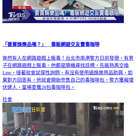
「要買娛樂品嗎？」 毒販網遊交友賣毒咖啡
竟然有人在網路遊戲上販毒！台北市南港警方日前發現，有男
子在網路遊戲上販毒，他都是隨機尋找目標，先裝熟再交換
Line，接著就會試探性詢問，有沒有使用過娛樂用品助興，如
果對方回答有，他就會開始兜售自己的毒咖啡包，警方獲報埋
伏逮人，當場查獲28包毒咖啡包。
社會