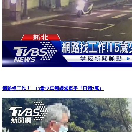
網路找工作！ 15歲少年翹課當車手「日領2萬」