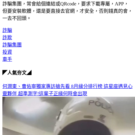
詐騙集團，常會給個連結或QRcode，要求下載專屬，APP，
但要安裝軟體，還是要直接去官網，才安全，否則錢真的會，
一去不回頭。
詐騙
詐欺
詐騙集團
投資
車手
◤人氣夯文◢
何潤東、曹佑寧獨家專訪搶先看
8月緣分排行榜 這星座遇見心
靈夥伴
超準測字!這輩子正緣何時會出現