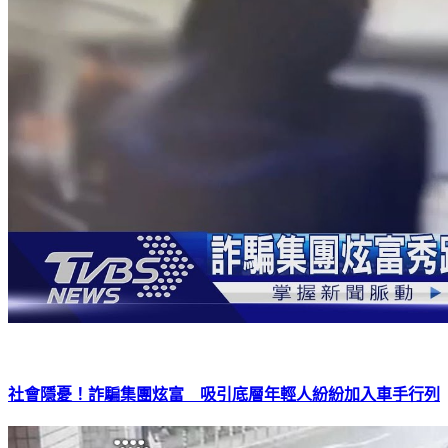
社會隱憂！詐騙集團炫富 吸引底層年輕人紛紛加入車手行列