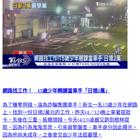
網路找工作！ 15歲少年翹課當車手「日領2萬」
為了賺零用錢，淪為詐騙集團車手！新北一名15歲少年在網路
上，找到一份日領2萬元的工作，昨天(4／12)晚上拿著提款
卡，先後在三重、板橋領錢，今天(4/13)凌晨又跑到樹林提
款，因為行為鬼鬼祟祟，引來員警盤查，車手身分因此曝光，
因為他尚未成年，之後會交由少年法庭審理。