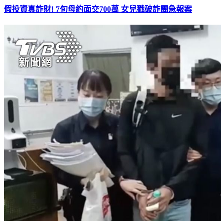
假投資真詐財! 7旬母約面交700萬 女兒戳破詐團急報案