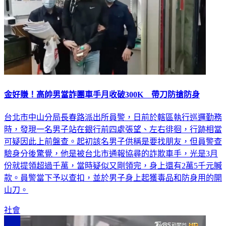
金好賺！高帥男當詐團車手月收破300K 帶刀防搶防身
台北市中山分局長春路派出所員警，日前於轄區執行巡邏勤務
時，發現一名男子站在銀行前四處張望、左右徘徊，行跡相當
可疑因此上前盤查。起初該名男子供稱是要找朋友，但員警查
驗身分後驚覺，他是被台北市通報協尋的詐欺車手，光是3月
份就提領超過千萬，當時疑似又剛領完，身上還有2萬5千元贓
款。員警當下予以查扣，並於男子身上起獲毒品和防身用的開
山刀。
社會