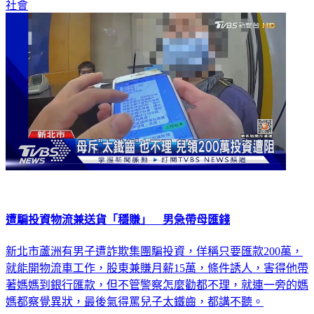
社會
遭騙投資物流兼送貨「穩賺」 男急帶母匯錢
新北市蘆洲有男子遭詐欺集團騙投資，佯稱只要匯款200萬，
就能開物流車工作，股東兼賺月薪15萬，條件誘人，害得他帶
著媽媽到銀行匯款，但不管警察怎麼勸都不理，就連一旁的媽
媽都察覺異狀，最後氣得罵兒子太鐵齒，都講不聽。