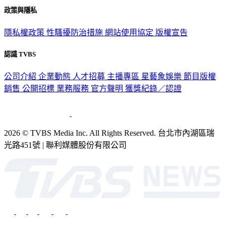
政策與隱私
隱私權政策
性騷擾防治措施
網站使用協定
版權宣告
認識 TVBS
公司介紹
企業動態
人才招募
主播專區
星藝象娛樂
節目版權
銷售
公開招標
業務服務
官方聲明
獲獎紀錄／認證
2026 © TVBS Media Inc. All Rights Reserved. 台北市內湖區瑞
光路451號 | 聯利媒體股份有限公司