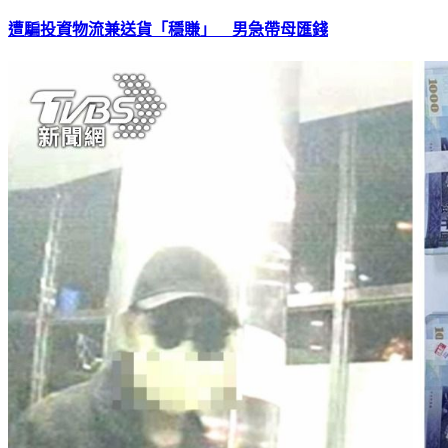
遭騙投資物流兼送貨「穩賺」 男急帶母匯錢