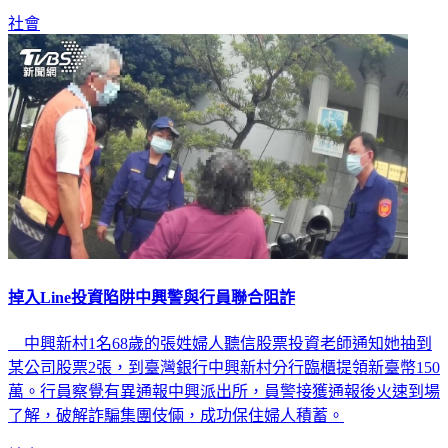
社會
掉入Line投資陷阱中興警與行員聯合阻詐
中興新村1名68歲的張姓婦人聽信股票投資老師通知她抽到
某公司股票2張，到臺灣銀行中興新村分行臨櫃提領新臺幣150
萬。行員察覺有異通報中興派出所，員警接獲通報後火速到場
了解，破解詐騙集團伎倆，成功保住婦人積蓄。