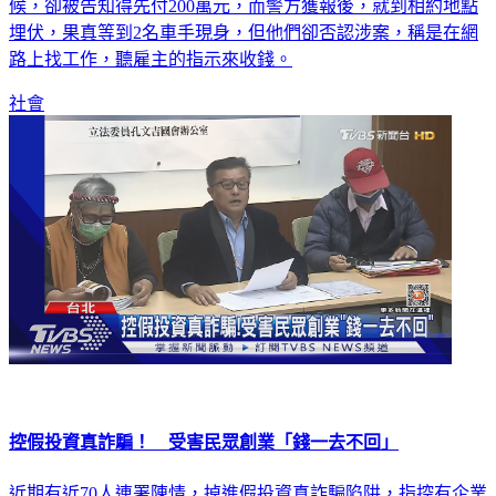
候，卻被告知得先付200萬元，而警方獲報後，就到相約地點
埋伏，果真等到2名車手現身，但他們卻否認涉案，稱是在網
路上找工作，聽雇主的指示來收錢。
社會
控假投資真詐騙！ 受害民眾創業「錢一去不回」
近期有近70人連署陳情，掉進假投資真詐騙陷阱，指控有企業