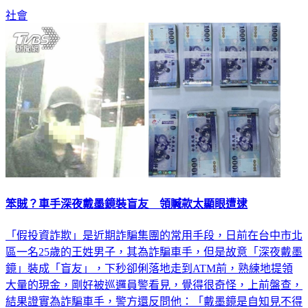
社會
笨賊？車手深夜戴墨鏡裝盲友 領贓款太顯眼遭逮
「假投資詐欺」是近期詐騙集團的常用手段，日前在台中市北
區一名25歲的王姓男子，其為詐騙車手，但是故意「深夜戴墨
鏡」裝成「盲友」，下秒卻俐落地走到ATM前，熟練地提領
大量的現金，剛好被巡邏員警看見，覺得很奇怪，上前盤查，
結果證實為詐騙車手，警方還反問他：「戴墨鏡是自知見不得