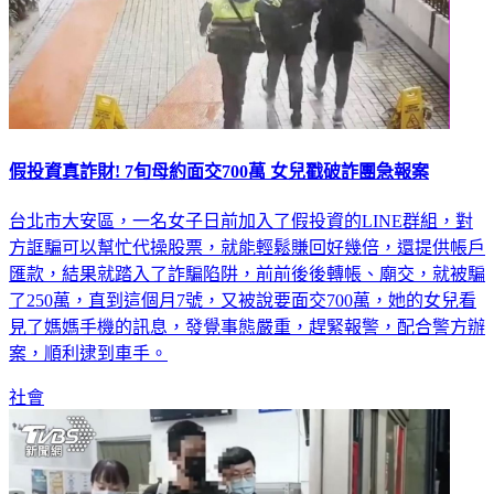
假投資真詐財! 7旬母約面交700萬 女兒戳破詐團急報案
台北市大安區，一名女子日前加入了假投資的LINE群組，對
方誆騙可以幫忙代操股票，就能輕鬆賺回好幾倍，還提供帳戶
匯款，結果就踏入了詐騙陷阱，前前後後轉帳、廟交，就被騙
了250萬，直到這個月7號，又被說要面交700萬，她的女兒看
見了媽媽手機的訊息，發覺事態嚴重，趕緊報警，配合警方辦
案，順利逮到車手。
社會