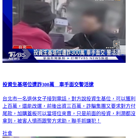
投資生基塔位遭詐300萬 車手面交警活逮
台北市一名退休女子接到電話，對方說投資生基位，可以獲利
上百萬，還能改運，前後出資三百萬，詐騙集團又要求對方付
尾款，加購蓋板可以當塔位來賣，只是前面的投資，利潤都沒
拿到，被害人憤而跟警方求助，聯手抓嫌犯！
社會