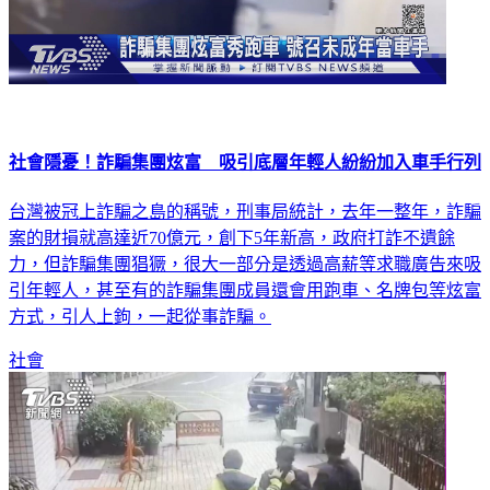
社會隱憂！詐騙集團炫富 吸引底層年輕人紛紛加入車手行列
台灣被冠上詐騙之島的稱號，刑事局統計，去年一整年，詐騙
案的財損就高達近70億元，創下5年新高，政府打詐不遺餘
力，但詐騙集團猖獗，很大一部分是透過高薪等求職廣告來吸
引年輕人，甚至有的詐騙集團成員還會用跑車、名牌包等炫富
方式，引人上鉤，一起從事詐騙。
社會