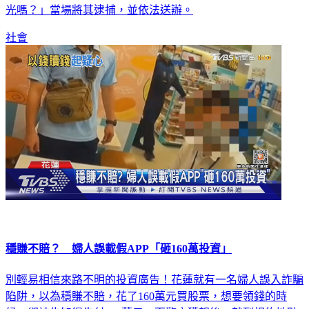
光嗎？」當場將其逮捕，並依法送辦。
社會
穩賺不賠？ 婦人誤載假APP「砸160萬投資」
別輕易相信來路不明的投資廣告！花蓮就有一名婦人誤入詐騙
陷阱，以為穩賺不賠，花了160萬元買股票，想要領錢的時