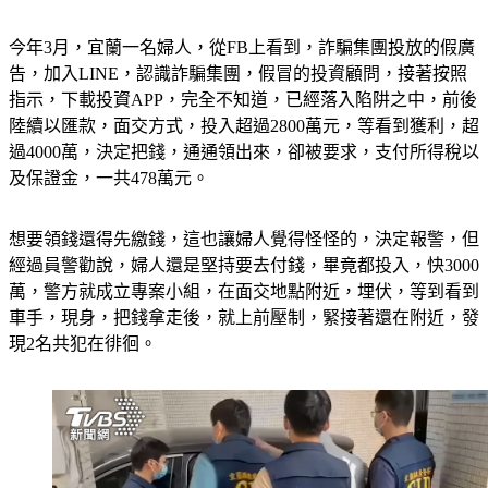
今年3月，宜蘭一名婦人，從FB上看到，詐騙集團投放的假廣
告，加入LINE，認識詐騙集團，假冒的投資顧問，接著按照
指示，下載投資APP，完全不知道，已經落入陷阱之中，前後
陸續以匯款，面交方式，投入超過2800萬元，等看到獲利，超
過4000萬，決定把錢，通通領出來，卻被要求，支付所得稅以
及保證金，一共478萬元。
想要領錢還得先繳錢，這也讓婦人覺得怪怪的，決定報警，但
經過員警勸說，婦人還是堅持要去付錢，畢竟都投入，快3000
萬，警方就成立專案小組，在面交地點附近，埋伏，等到看到
車手，現身，把錢拿走後，就上前壓制，緊接著還在附近，發
現2名共犯在徘徊。