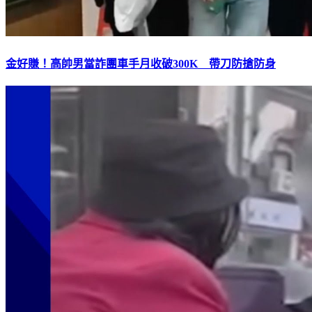
金好賺！高帥男當詐團車手月收破300K 帶刀防搶防身