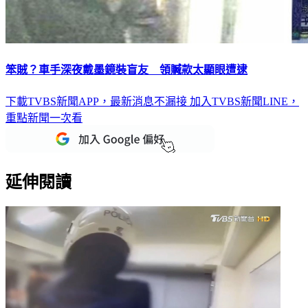
笨賊？車手深夜戴墨鏡裝盲友 領贓款太顯眼遭逮
下載TVBS新聞APP，最新消息不漏接
加入TVBS新聞LINE，
重點新聞一次看
延伸閱讀