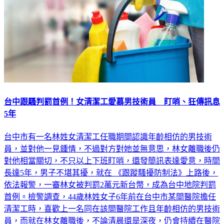
台中跟騷判罰首例！女清潔工愛慕男技術員 盯哨、狂傳訊息
5年
台中市有一名林姓女清潔工任職期間認識年齡相仿的男技術
員，並對他一見鍾情，不過對方對她並無意思，林女離職後仍
對他相當關切，不只以上下班盯哨，還發簡訊表達愛意，時間
長達5年，男子不堪其擾，就在 《跟蹤騷擾防制法》上路後，
依法報警，一審林女被判罰2萬元新台幣，成為台中地院判罰
首例。檢警調查，44歲林姓女子6年前在台中市某間醫院擔任
清潔工時，喜歡上一名同在該間醫院工作且年齡相仿的男技術