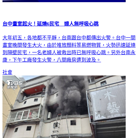
台中畫室起火！延燒6民宅 婦人無呼吸心跳
大年初五，各地都不平靜，台南跟台中都傳出火警。台中一間
畫室晚間發生大火，由於堆放顏料等易燃物質，火勢迅速延燒
到隔壁民宅，一名老婦人被救出時已無呼吸心跳。另外台南永
康，下午工廠發生火警，八間廠房遭到波及。
社會