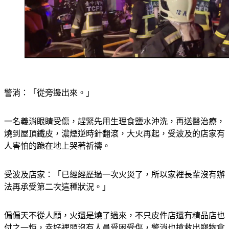
警消：「從旁邊出來。」
一名義消眼睛受傷，趕緊先用生理食鹽水沖洗，再送醫治療，
燒到屋頂鐵皮，濃煙逆時針翻滾，大火再起，受波及的店家有
人害怕的跪在地上哭著祈禱。
受波及店家：「已經經歷過一次火災了，所以家裡長輩沒有辦
法再承受第二次這種狀況。」
偏偏天不從人願，火還是燒了過來，不只皮件店還有精品店也