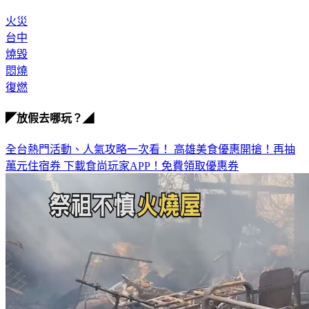
因也要等火調人員調查釐清。
火災
台中
燒毀
悶燒
復燃
◤放假去哪玩？◢
全台熱門活動、人氣攻略一次看！
高雄美食優惠開搶！再抽
萬元住宿券
下載食尚玩家APP！免費領取優惠券