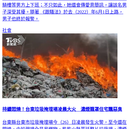
員，而就在林女離職後，不論清晨還是深夜，仍會持續在醫院
騎樓等男方上下班；不只如此，她還會傳愛意簡訊，讓該名男
子深受其擾。隨著 《跟騷法》於去（2022）年6月1日上路，
男子也終於報警。
社會
持續悶燒！台東垃圾掩埋場凌晨大火 濃煙籠罩住宅飄惡臭