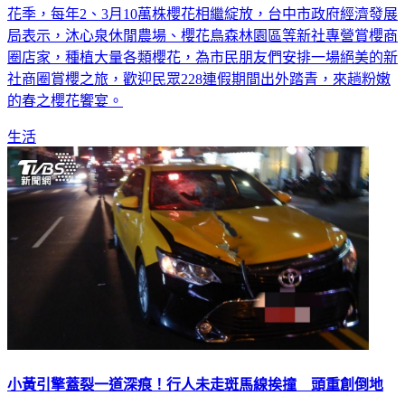
超夯賞櫻秘境不藏私！228連假即將到來，台中新社區適逢櫻
花季，每年2、3月10萬株櫻花相繼綻放，台中市政府經濟發展
局表示，沐心泉休閒農場、櫻花鳥森林園區等新社專營賞櫻商
圈店家，種植大量各類櫻花，為市民朋友們安排一場絕美的新
社商圈賞櫻之旅，歡迎民眾228連假期間出外踏青，來趟粉嫩
的春之櫻花饗宴。
生活