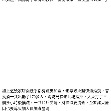
常猛烈，因為房子縱身比較長，後側水線一直沒辦法到達。」
加上這幾家店面幾乎都有鐵皮加蓋，也導致火勢快速延燒，警
義消一共出動了170多人，消防局長也到場指揮，大火打了三
個多小時後撲滅，一共12戶受燒，財損還要清查，至於起火原