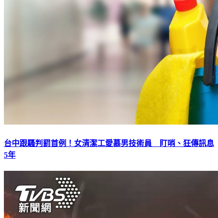
台中跟騷判罰首例！女清潔工愛慕男技術員 盯哨、狂傳訊息
5年