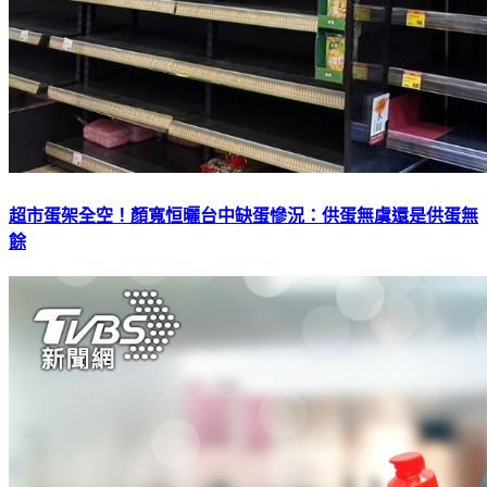
超市蛋架全空！顏寬恒曬台中缺蛋慘況：供蛋無虞還是供蛋無
餘