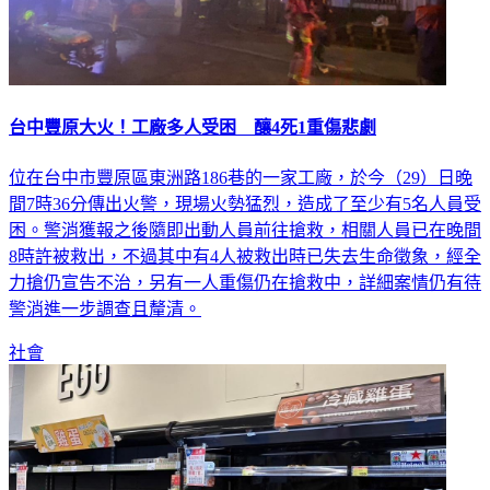
台中豐原大火！工廠多人受困 釀4死1重傷悲劇
位在台中市豐原區東洲路186巷的一家工廠，於今（29）日晚
間7時36分傳出火警，現場火勢猛烈，造成了至少有5名人員受
困。警消獲報之後隨即出動人員前往搶救，相關人員已在晚間
8時許被救出，不過其中有4人被救出時已失去生命徵象，經全
力搶仍宣告不治，另有一人重傷仍在搶救中，詳細案情仍有待
警消進一步調查且釐清。
社會