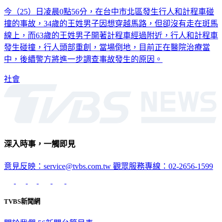
小黃引擎蓋裂一道深痕！行人未走斑馬線挨撞 頭重創倒地
今（25）日凌晨0點56分，在台中市北區發生行人和計程車碰
撞的事故，34歲的王姓男子因想穿越馬路，但卻沒有走在斑馬
線上，而63歲的王姓男子開著計程車經過附近，行人和計程車
發生碰撞，行人頭部重創，當場倒地，目前正在醫院治療當
中，後續警方將進一步調查事故發生的原因。
社會
深入時事，一觸即見
意見反映：service@tvbs.com.tw
觀眾服務專線：02-2656-1599
TVBS新聞網