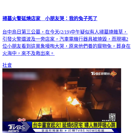
掃墓火警延燒店家 小朋友哭：我的兔子死了
台中烏日第三公墓，在今天(2/19)中午疑似有人掃墓燒雜草，
引發火警還波及一旁店家，汽車電機行器具被燒毀，而現場2
位小朋友看到這景象嚎啕大哭，原來他們養的寵物兔，葬身在
火海中，來不及救出來。
社會