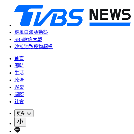
颱風白海豚動態
SBS歌謠大戰
沙拉油致癌物超標
首頁
即時
生活
政治
娛樂
國際
社會
更多