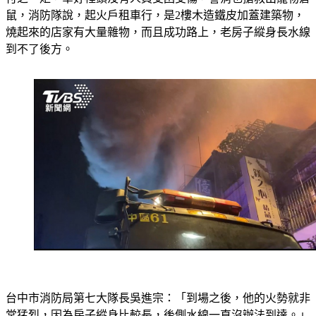
付之一炬，幸好裡頭沒有人員受困受傷，警消也搶救出寵物倉
鼠，消防隊說，起火戶租車行，是2樓木造鐵皮加蓋建築物，
燒起來的店家有大量雜物，而且成功路上，老房子縱身長水線
到不了後方。
台中市消防局第七大隊長吳進宗：「到場之後，他的火勢就非