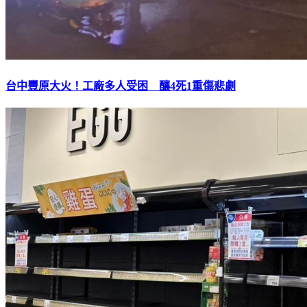
台中豐原大火！工廠多人受困 釀4死1重傷悲劇