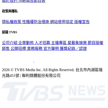
關於我們
56新聞台節目表
政策與隱私
隱私權政策
性騷擾防治措施
網站使用協定
版權宣告
認識 TVBS
公司介紹
企業動態
人才招募
主播專區
星藝象娛樂
節目版權
銷售
公開招標
業務服務
官方聲明
獲獎紀錄／認證
2026 © TVBS Media Inc. All Rights Reserved. 台北市內湖區瑞
光路451號 | 聯利媒體股份有限公司