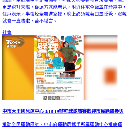
台東縣台東市垃圾掩埋場今（26）日凌晨發生火警，至今還在
悶燒，由於現場全是易燃物，熊熊火勢蔓延整片垃圾場，濃煙
更是竄升天際，從遠方就能看見，附近住宅全籠罩在煙霧中，
住戶表示，半夜煙全飄進家裡，晚上必須戴著口罩睡覺，沒戴
就會一直咳嗽，苦不堪言。
社會
中市大里國兒運中心 3/18-19辦壁球邀請賽歡迎市民踴躍參與