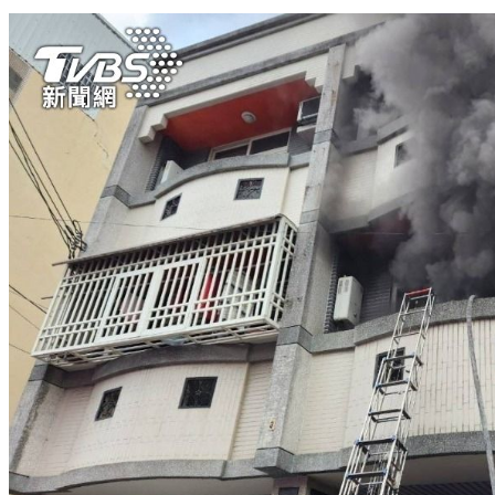
台中畫室起火！延燒6民宅 婦人無呼吸心跳