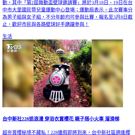
推動全民運動風氣，中市府運動局攜手所屬運動中心推廣運
動，其中「第2屆舞動盃壁球邀請賽」將於3月18日、19日在台
中市大里國民暨兒童運動中心登場；運動局表示，此次賽事分
為男子組與女子組，不分年齡均可參與比賽，報名至3月8日截
止，歡迎市民與各路壁球好手踴躍參與！
生活
台中新社228追浪漫 穿浴衣賞櫻花 親子搭小火車 溜滑梯