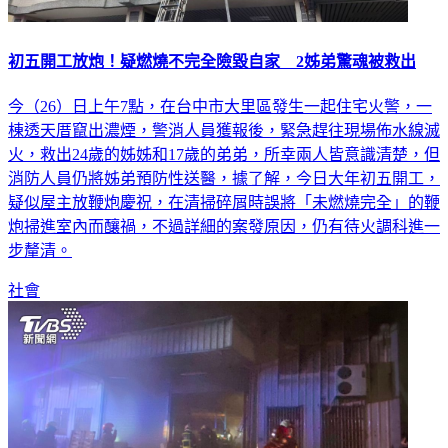
初五開工放炮！疑燃燒不完全險毀自家 2姊弟驚魂被救出
今（26）日上午7點，在台中市大里區發生一起住宅火警，一
棟透天厝竄出濃煙，警消人員獲報後，緊急趕往現場佈水線滅
火，救出24歲的姊姊和17歲的弟弟，所幸兩人皆意識清楚，但
消防人員仍將姊弟預防性送醫，據了解，今日大年初五開工，
疑似屋主放鞭炮慶祝，在清掃碎屑時誤將「未燃燒完全」的鞭
炮掃進室內而釀禍，不過詳細的案發原因，仍有待火調科進一
步釐清。
社會