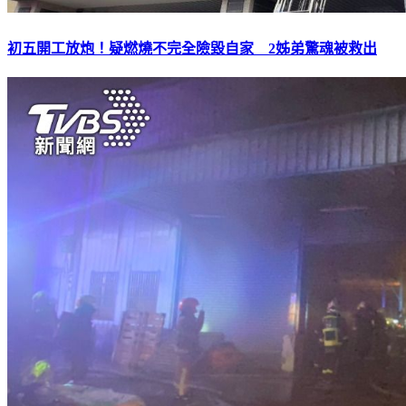
初五開工放炮！疑燃燒不完全險毀自家 2姊弟驚魂被救出