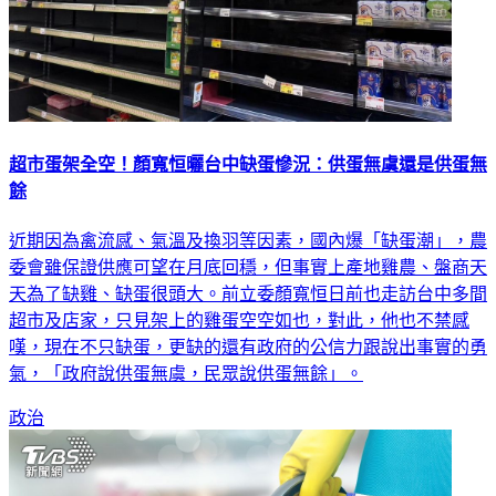
超市蛋架全空！顏寬恒曬台中缺蛋慘況：供蛋無虞還是供蛋無
餘
近期因為禽流感、氣溫及換羽等因素，國內爆「缺蛋潮」，農
委會雖保證供應可望在月底回穩，但事實上產地雞農、盤商天
天為了缺雞、缺蛋很頭大。前立委顏寬恒日前也走訪台中多間
超市及店家，只見架上的雞蛋空空如也，對此，他也不禁感
嘆，現在不只缺蛋，更缺的還有政府的公信力跟說出事實的勇
氣，「政府說供蛋無虞，民眾說供蛋無餘」。
政治