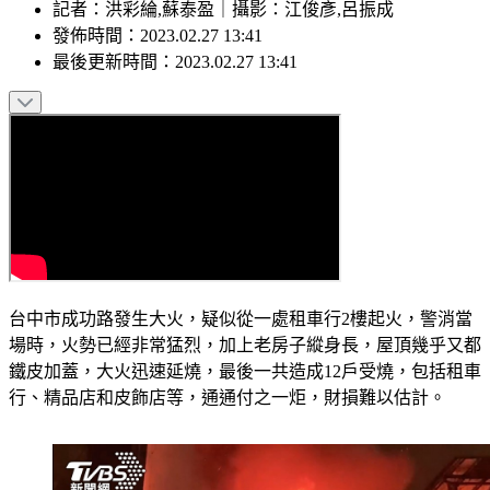
記者
：
洪彩綸,蘇泰盈
｜
攝影
：
江俊彥,呂振成
發佈時間：
2023.02.27 13:41
最後更新時間：
2023.02.27 13:41
台中市成功路發生大火，疑似從一處租車行2樓起火，警消當
場時，火勢已經非常猛烈，加上老房子縱身長，屋頂幾乎又都
鐵皮加蓋，大火迅速延燒，最後一共造成12戶受燒，包括租車
行、精品店和皮飾店等，通通付之一炬，財損難以估計。