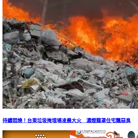
持續悶燒！台東垃圾掩埋場凌晨大火 濃煙籠罩住宅飄惡臭