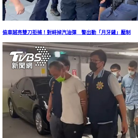
偷車賊亮雙刀拒捕！對峙掉汽油彈 警出動「月牙鏟」壓制