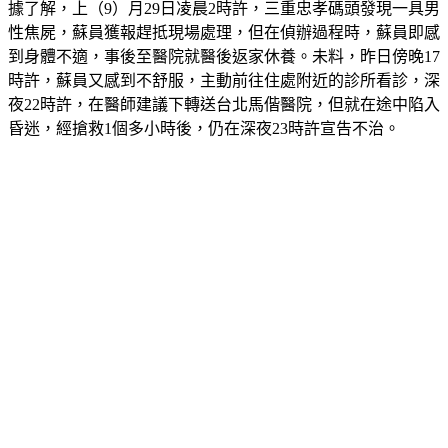
據了解，上（9）月29日凌晨2時許，三重忠孝碼頭發現一具男
性焦屍，蘇員獲報趕抵現場處理，但在偵辦過程時，蘇員即感
到身體不適，事後至醫院就醫後返家休養。未料，昨日傍晚17
時許，蘇員又感到不舒服，主動前往住處附近的診所看診，深
夜22時許，在醫師建議下轉送台北馬偕醫院，但就在途中陷入
昏迷，經搶救1個多小時後，仍在深夜23時許宣告不治。