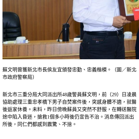
蘇文明曾獲新北市長侯友宜頒發忠勤、忠義楷模。（圖／新北
市政府警察局）
新北市三重分局大同派出所48歲警員蘇文明，前（29）日凌晨
協助處理三重忠孝橋下男子自焚案件後，突感身體不適，就醫
後返家休養。未料，昨日傍晚蘇員又突然不舒服，在轉送醫院
途中陷入昏迷，搶救1個多小時後仍宣告不治。消息傳回派出
所後，同仁們都感到震驚、不捨。