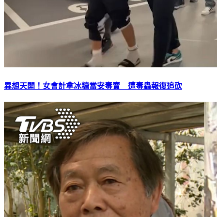
異想天開！女會計拿冰糖當安毒賣 遭毒蟲報復追砍