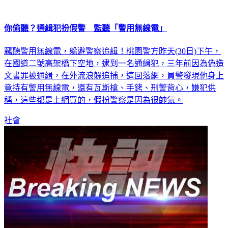
你偷聽？通緝犯扮假警 監聽「警用無線電」
竊聽警用無線電，躲避警察追緝！桃園警方昨天(30日)下午，
在國道二號高架橋下空地，逮到一名通緝犯，三年前因為偽造
文書罪被通緝，在外流浪躲追捕，這回落網，員警發現他身上
竟持有警用無線電，還有瓦斯槍、手銬、刑警背心，嫌犯供
稱，這些都是上網買的，假扮警察是因為很帥氣。
社會