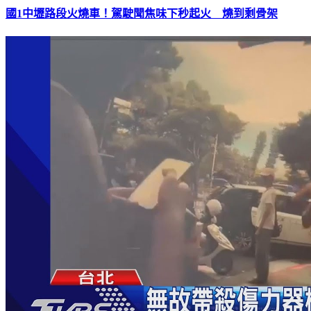
國1中壢路段火燒車！駕駛聞焦味下秒起火 燒到剩骨架