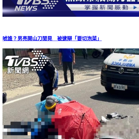
唬誰？男亮開山刀閒晃 被逮辯「要切泡菜」