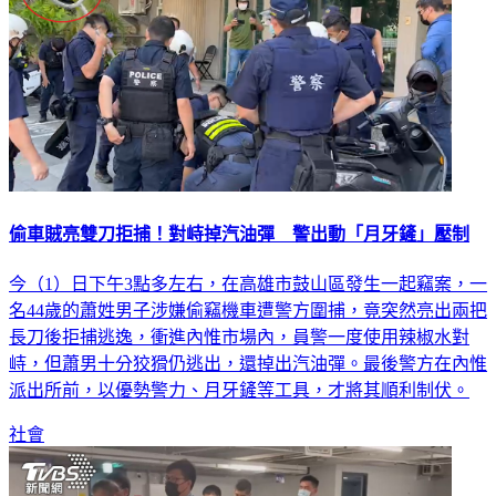
偷車賊亮雙刀拒捕！對峙掉汽油彈 警出動「月牙鏟」壓制
今（1）日下午3點多左右，在高雄市鼓山區發生一起竊案，一
名44歲的蕭姓男子涉嫌偷竊機車遭警方圍捕，竟突然亮出兩把
長刀後拒捕逃逸，衝進內惟市場內，員警一度使用辣椒水對
峙，但蕭男十分狡猾仍逃出，還掉出汽油彈。最後警方在內惟
派出所前，以優勢警力、月牙鏟等工具，才將其順利制伏。
社會