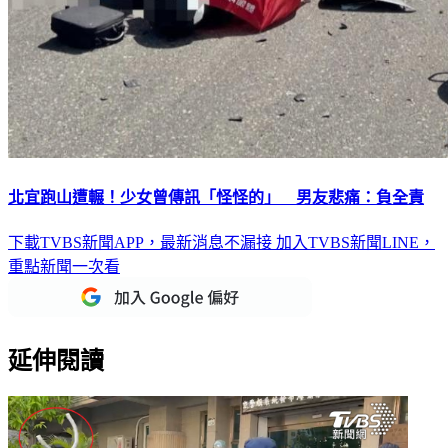
北宜跑山遭輾！少女曾傳訊「怪怪的」 男友悲痛：負全責
下載TVBS新聞APP，最新消息不漏接
加入TVBS新聞LINE，
重點新聞一次看
延伸閱讀