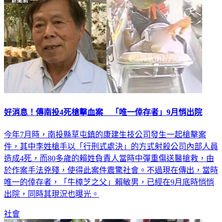
好消息！傳南投4死槍擊血案 「唯一倖存者」9月悄出院
今年7月時，南投縣草屯鎮的康建生技公司發生一起槍擊案
件，其中李姓槍手以「行刑式處決」的方式射殺公司內部人員
造成4死，而80多歲的賴姓負責人當時中彈重傷送醫搶救，由
於作案手法兇殘，使得此案件震驚社會。不過現在傳出，當時
唯一的倖存者，「牛樟芝之父」賴敏男，已經在9月底時悄悄
出院，同時其現況也曝光。
社會