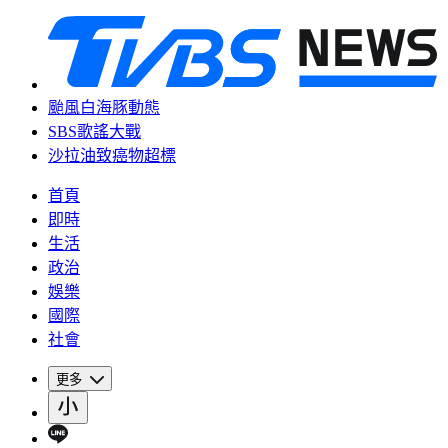
颱風白海豚動態
SBS歌謠大戰
沙拉油致癌物超標
首頁
即時
生活
政治
娛樂
國際
社會
更多