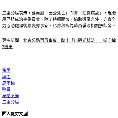
三重分局表示，蘇員屬「因公死亡」而非「在職病故」，現階
段已組成治喪委員會，除了持續關懷、協助遺屬之外，亦會全
力協助處理後續喪葬事宜，也將積極為蘇員爭取相關撫卹金。
更多新聞：
北宜公路再傳事故！騎士「自殺式騎法」　逆向撞
2機車
焦屍
猝逝
忠孝橋
警員
身體不適
三重分局
◤人氣夯文◢