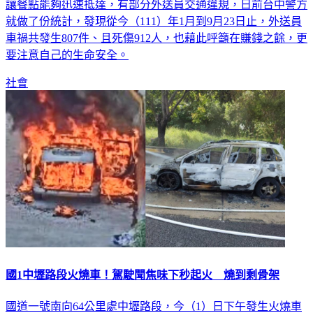
讓餐點能夠迅速抵達，有部分外送員交通違規，日前台中警方
就做了份統計，發現從今（111）年1月到9月23日止，外送員
車禍共發生807件、且死傷912人，也藉此呼籲在賺錢之餘，更
要注意自己的生命安全。
社會
國1中壢路段火燒車！駕駛聞焦味下秒起火 燒到剩骨架
國道一號南向64公里處中壢路段，今（1）日下午發生火燒車