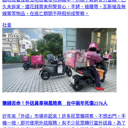
久未返家，還花錢買來刑警背心、手銬、槍腰帶、瓦斯槍及無
線電等物品，在逃亡期間不時假扮成警察。
社會
賺錢丟命！外送員車禍風險高 台中兩年死傷2576人
近年來「外送」市場夯起來！許多民眾懶得煮、不想出門，手
機一按，即可使用外送服務，有不少民眾轉行當外送員，為了