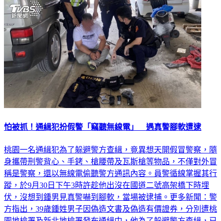
怕被抓！通緝犯扮假警「竊聽無線電」 遇真警腳軟遭逮
桃園一名通緝犯為了躲避警方查緝，竟異想天開假冒警察，隨
身攜帶刑警背心、手銬、槍腰帶及瓦斯槍等物品，不僅對外冒
稱是警察，還以無線電偷聽警方通訊內容。員警循線掌握其行
蹤，於9月30日下午3時許趁他出沒在國道二號高架橋下時埋
伏，沒想到鍾男見真警嚇到腳軟，當場被逮捕。更多新聞：警
方指出，39歲鍾姓男子因偽造文書及偽造有價證券，分別遭桃
園地檢署及新北地檢署發布通緝中，他為了躲避警方查緝，已