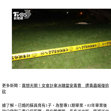
更多新聞：
異想天開！女會計拿冰糖當安毒賣　遭毒蟲報復追
砍
據了解，已婚的蘇員育有1子，為警專11期畢業，83年畢業後