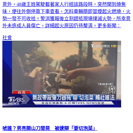
意外，48歲王姓駕駛載著家人行經該路段時，突然聞到燒焦
味，便往外側停靠下車查看，怎料車輛隨即冒煙起火燃燒，火
勢一發不可收拾。警消獲報後立刻趕抵現場撲滅火勢，所幸意
外未造成人員傷亡，詳細起火原因仍待釐清。更多新聞：
社會
唬誰？男亮開山刀閒晃 被逮辯「要切泡菜」