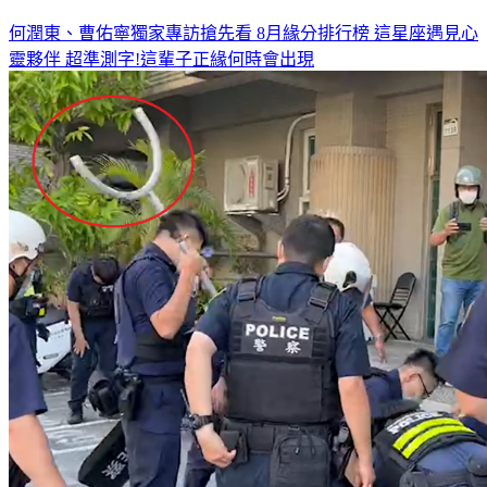
何潤東、曹佑寧獨家專訪搶先看
8月緣分排行榜 這星座遇見心
靈夥伴
超準測字!這輩子正緣何時會出現