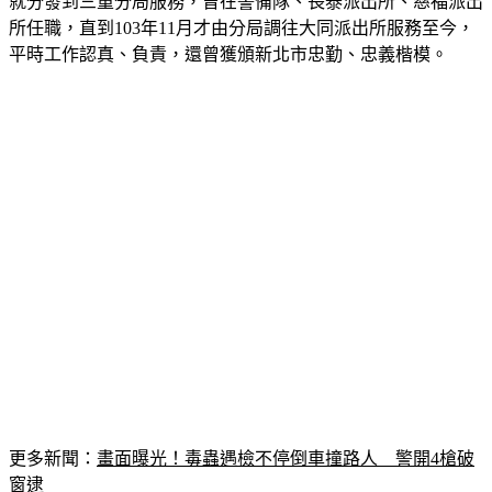
就分發到三重分局服務，曾在警備隊、長泰派出所、慈福派出
所任職，直到103年11月才由分局調往大同派出所服務至今，
平時工作認真、負責，還曾獲頒新北市忠勤、忠義楷模。
更多新聞：
畫面曝光！毒蟲遇檢不停倒車撞路人　警開4槍破
窗逮