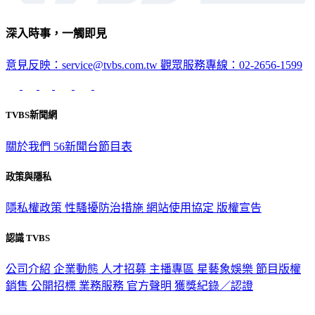
深入時事，一觸即見
意見反映：service@tvbs.com.tw
觀眾服務專線：02-2656-1599
TVBS新聞網
關於我們
56新聞台節目表
政策與隱私
隱私權政策
性騷擾防治措施
網站使用協定
版權宣告
認識 TVBS
公司介紹
企業動態
人才招募
主播專區
星藝象娛樂
節目版權
銷售
公開招標
業務服務
官方聲明
獲獎紀錄／認證