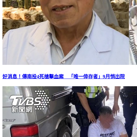
好消息！傳南投4死槍擊血案 「唯一倖存者」9月悄出院