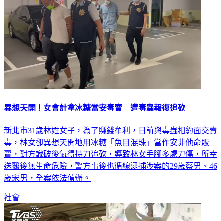
異想天開！女會計拿冰糖當安毒賣 遭毒蟲報復追砍
新北市31歲林姓女子，為了賺錢牟利，日前與毒蟲相約面交賣
毒，林女卻異想天開地用冰糖「魚目混珠」當作安非他命販
賣，對方識破後氣得持刀追砍，導致林女手腳多處刀傷，所幸
送醫後無生命危險，警方事後也循線逮捕涉案的29歲蔡男、46
歲宋男，全案依法偵辦。
社會