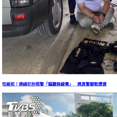
怕被抓！通緝犯扮假警「竊聽無線電」 遇真警腳軟遭逮