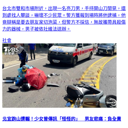
台北市雙和市場附近，出現一名亮刀男，手持開山刀閒晃，還
到處找人攀談，嚇壞不少民眾。警方獲報到場時將他逮捕，他
竟辯稱是要去朋友家切泡菜，但警方不採信，無故攜帶具殺傷
力的器械，男子被依社維法送辦。
社會
北宜跑山遭輾！少女曾傳訊「怪怪的」 男友悲痛：負全責