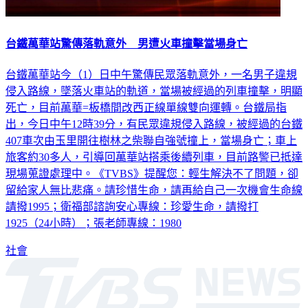
台鐵萬華站驚傳落軌意外 男遭火車撞擊當場身亡
台鐵萬華站今（1）日中午驚傳民眾落軌意外，一名男子違規
侵入路線，墜落火車站的軌道，當場被經過的列車撞擊，明顯
死亡，目前萬華=板橋間改西正線單線雙向運轉。台鐵局指
出，今日中午12時39分，有民眾違規侵入路線，被經過的台鐵
407車次由玉里開往樹林之柴聯自強號撞上，當場身亡；車上
旅客約30多人，引導回萬華站搭乘後續列車，目前路警已抵達
現場蒐證處理中。《TVBS》提醒您：輕生解決不了問題，卻
留給家人無比悲痛。請珍惜生命，請再給自己一次機會生命線
請撥1995；衛福部諮詢安心專線：珍愛生命，請撥打
1925（24小時）；張老師專線：1980
社會