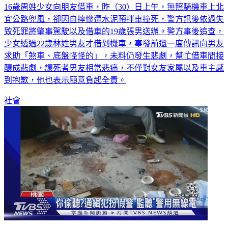
16歲周姓少女向朋友借車，昨（30）日上午，無照騎機車上北
宜公路兜風，卻因自摔慘遭水泥預拌車撞死，警方訊後依過失
致死罪將肇事駕駛以及借車的19歲張男送辦。警方事後追查，
少女透過22歲林姓男友才借到機車，事發前還一度傳訊向男友
求助「煞車、底盤怪怪的」，未料仍發生悲劇，幫忙借車間接
釀成悲劇，讓死者男友相當悲痛，不僅對女友家屬以及車主感
到抱歉，他也表示願意負起全責。
社會