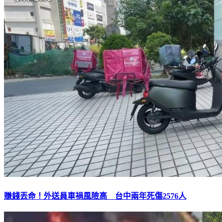
賺錢丟命！外送員車禍風險高 台中兩年死傷2576人